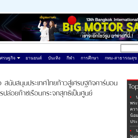
เศรษฐกิจ
ยานยนต์
บันเทิง
กีฬา
การศึกษา
กทม-สาธารณสุข
 สนับสนุนประเทศไทยก้าวสู่เศรษฐกิจคาร์บอน
Top
รปล่อยก๊าซเรือนกระจกสุทธิเป็นศูนย์
พระบ
ควา
น้อ
ประ
น
Nati