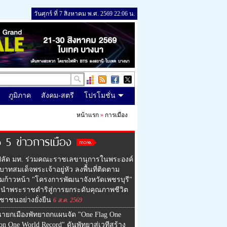
วันศุกร์ ที่ 7 สิงหาคม พ.ศ. 2569 22:06 น.
ภูมิภาค
สังคม-สตรี
โปรโมชั่น
หน้าแรก
»
การเมือง
 5 ข่าวการเมือง
ปลัด มท. ร่วมคณะราชเลขานุการในพระองค์
าทสมเด็จพระเจ้าอยู่หัว ลงพื้นที่ติดตาม
มก้าวหน้า "โครงการพัฒนาจังหวัดเพชรบุรี"
มนำพระราชดำริสู่การยกระดับคุณภาพชีวิต
ชาชนอย่างยั่งยืน
6 ส.ค. 2569
ายกเมืองพัทยาถกแผนจัด "One Flag One
on One World Record" ดันพัทยาสู่เวทีสร้าง