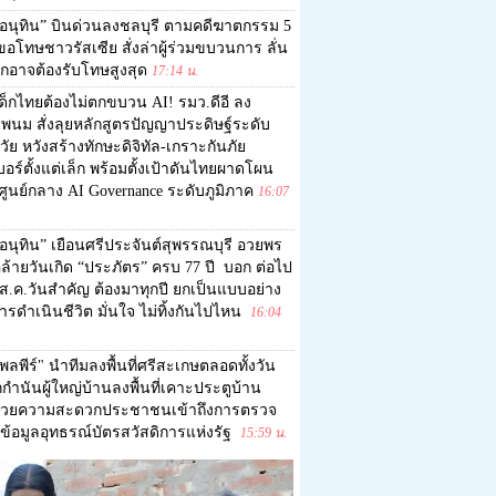
อนุทิน” บินด่วนลงชลบุรี ตามคดีฆาตกรรม 5
อโทษชาวรัสเซีย สั่งล่าผู้ร่วมขบวนการ ลั่น
ุกอาจต้องรับโทษสูงสุด
17:14 น.
ด็กไทยต้องไม่ตกขบวน AI! รมว.ดีอี ลง
พนม สั่งลุยหลักสูตรปัญญาประดิษฐ์ระดับ
ัย หวังสร้างทักษะดิจิทัล-เกราะกันภัย
อร์ตั้งแต่เล็ก พร้อมตั้งเป้าดันไทยผาดโผน
ศูนย์กลาง AI Governance ระดับภูมิภาค
16:07
อนุทิน” เยือนศรีประจันต์สุพรรณบุรี อวยพร
ล้ายวันเกิด “ประภัตร” ครบ 77 ปี บอก ต่อไป
1 ส.ค.วันสำคัญ ต้องมาทุกปี ยกเป็นแบบอย่าง
รดำเนินชีวิต มั่นใจ ไม่ทิ้งกันไปไหน
16:04
พลพีร์" นำทีมลงพื้นที่ศรีสะเกษตลอดทั้งวัน
ำนันผู้ใหญ่บ้านลงพื้นที่เคาะประตูบ้าน
วยความสะดวกประชาชนเข้าถึงการตรวจ
ข้อมูลอุทธรณ์บัตรสวัสดิการแห่งรัฐ
15:59 น.