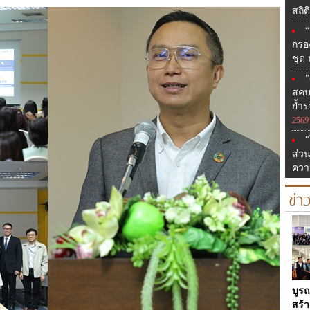
สถิต
“
กรอ
ชุด
"
สคบ
ย้ำร
2569
"
ส่ว
ควา
ข่า
บูร
สร้า