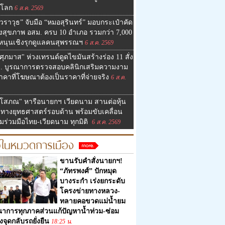
ิโลก
6 ส.ค. 2569
วราวุธ” จับมือ “หมอสุรินทร์” มอบกระเป๋าคัด
งสุขภาพ อสม. ครบ 10 อำเภอ รวมกว่า 7,000
 หนุนเชิงรุกดูแลคนสุพรรณฯ
6 ส.ค. 2569
ศุภมาส" ห่วงเทรนด์ดูดไขมันสร้างร่อง 11 สั่ง
. บูรณาการตรวจสอบคลินิกเสริมความงาม
าคาที่โฆษณาต้องเป็นราคาที่จ่ายจริง
6 ส.ค.
โสภณ" หารือนายกฯ เวียดนาม สานต่อหุ้น
นทางยุทธศาสตร์รอบด้าน พร้อมขับเคลื่อน
มร่วมมือไทย-เวียดนาม ทุกมิติ
6 ส.ค. 2569
วในหมวดการเมือง
ขานรับคำสั่งนายกฯ!
“ภัทรพงศ์” ปักหมุด
บางระกำ เร่งยกระดับ
โครงข่ายทางหลวง-
ทลายคอขวดแม่น้ำยม
ณาการทุกภาคส่วนแก้ปัญหาน้ำท่วม-ซ่อม
งจุดกลับรถยั่งยืน
18:25 น.