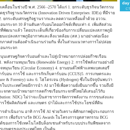
คลื่อนในช่วงปี พ.ศ. 2566 -2570 ได้แก่ 1. ยกระดับธุรกิจนวัตกรรม
ุรกิจฐานนวัตกรรม (Innovation Driven Enterprises: IDEs) ที่มีราย
ย 2. ยกระดับเศรษฐกิจฐานรากและลดความเหลื่อมล้ำด้วย อววน.
นกระจก 10 ล้านตันคาร์บอนไดออกไซด์เทียบเท่า 4. เพิ่มสัดส่วน
ี่พัฒนาแล้ว โดยประเด็นที่เกี่ยวข้องกับการเปลี่ยนแปลงสภาพภูมิ
ยนแปลงสภาพภูมิอากาศและสิ่งแวดล้อม (สส.) มาอย่างต่อเนื่อง
ุกภาคส่วนต้องดำเนินงานร่วมกัน ทั้งในส่วนแนวทางการไม่ปล่อย
รือนกระจก
ุนเศรษฐกิจคาร์บอนต่ำและไปสู่เป้าหมายการปล่อยก๊าซเรือน
 1. พลังงานหมุนเวียน (Renewable Energy) 2. การใช้พลังงานอย่างมี
กิจหมุนเวียน (Circular Economy) 4. ยานยนต์ไฟฟ้าแลพแบตเตอรี่
จับคาร์บอน การใช้ และการกักเก็บคาร์บอน (CCUS)5. การเกษตรและ
re & Forestry) และ 6. ไฮโดรเจน (Hydrogen) ซึ่งในปัจจุบันพบว่า
ในประเทศไทยมีการนำ AI มาใช้เพื่อความยั่งยืนมากขึ้น รวมถึงมี
กระจกตามเป้าหมายการลดก๊าซเรือนกระจกที่ไทยได้เสนอไว้กับ
ibution: NDC) ไม่ว่าจะเป็นสาขาการจัดการพลังงาน การขนส่งและ
ารใช้ผลิตภัณฑ์ และเกษตร ป่าไม้และการใช้ประโยชน์ที่ดิน
การดำเนินงาน อาทิ การใช้ AI ช่วยวิเคราะห์ศักยภาพผู้ประกอบการ
กอบการ เพื่อรับรางวัล BCG Awards ในโครงการอุตสาหกรรม BCG
ได้ของการใช้เทคโนโลยีบล็อกเชนสำหรับระบบประกันพืชผลจาก
ารเกษตรของประเทศไทย เป็นต้น