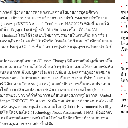
“
ถิตคุณารัตน์ ผู้อำนวยการสำนักงานสภานโยบายการอุดมศึกษา
ศพ ข
สอวช.) เข้าร่วมงานประชุมวิชาการประจำปี 2568 ของสำนักงาน
คดีอ
วทช.) (NSTDA Annual Conference: NAC2025) ที่จัดขึ้นภายใต้
เ
ด้วยปัญญาประดิษฐ์ หรือ AI เพื่อประเทศไทยที่ยั่งยืน (AI-
นคร
able Thailand) โดยได้ร่วมเป็นวิทยากรบรรยายในงานสัมมนา “ร่วม
ปฐมว
ศรษฐกิจคาร์บอนต่ำ” ในหัวข้อ “เทคโนโลยี และ AI เพื่อสนับสนุน
ไซเบ
 ณ ห้องประชุม CC-405 ชั้น 4 อาคารศูนย์ประชุมอุทยานวิทยาศาสตร์
เป็น
น.
ยนแปลงสภาพภูมิอากาศ (Climate Change) ที่มีความสำคัญเพิ่มมากขึ้น
“
องสิ่งแวดล้อม แต่ยังรวมไปถึงเรื่องเศรษฐกิจด้วย ส่งผลให้ภาคเอกชนหัน
วันค
บสนุนการแก้ไขปัญหาเรื่องการเปลี่ยนแปลงสภาพภูมิอากาศมาก
นี้ 
ขององค์กร ในส่วนของ สอวช. เอง เป็นหน่วยงานที่ทำนโยบายใน
ในกา
สตร์ วิจัยและนวัตกรรม (อววน.) และยังมีบทบาทเป็นหน่วยประสาน
น.
ลยีการเปลี่ยนแปลงสภาพภูมิอากาศของประเทศไทย (National
"
ัญญาสหประชาชาติว่าด้วยการเปลี่ยนแปลงสภาพภูมิอากาศ (United
ฝากก
 Change: UNFCCC) ซึ่ง สอวช. รับผิดชอบด้านการถ่ายทอดเทคโนโลยี
อำน
การสนับสนุนจากกองทุนสิ่งแวดล้อมโลก (Global Environment Facility:
สอบ
โนโลยีของไทย (Technology Needs Assessment: TNA) เพื่อบอกกับ
ทยมีความต้องการเทคโนโลยีใดบ้าง จึงต้องมีการทำงานกับภาค
 รวมถึงภาคอุตสาหกรรมอย่างใกล้ชิด