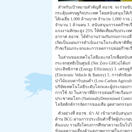
สำหรับเป้าหมายสำคัญที่ สอวช. จะร่วมขับเ
กระตุ้นเศรษฐกิจประเทศ โดยสนับสนุนให้เกิดธ
ได้เฉลี่ย 1,000 ล้านบาท จำนวน 1,000 รา
จำนวน 1 ล้านคน 3. สนับสนุนการลดก๊าซเรือ
แรงงานทักษะสูง 25% ให้ทัดเทียมกับประเทศท
อากาศ สอวช. ได้ทำงานร่วมกับกรมการเปลี่
เกิดเป็นแผนการดำเนินงานในระดับชาติที่ท
ก๊าซเรือนกระจกและการลดการปล่อยก๊าซเ
ในส่วนของเทคโนโลยีและกลไกเพื่อสนับสน
กระจกสุทธิเป็นศูนย์ (Net Zero GHGs)ได้แก่
ประสิทธิภาพ (Energy Efficiency) 3. เศรษฐ
(Electronic Vehicle & Battery) 5. การดัก
ป่าไม้แบบคาร์บอนต่ำ (Low-Carbon Agricultu
บริษัทเทคโนโลยีระดับโลกและผู้ประกอบการ
การใช้ AI ในสาขาที่มีการปล่อยก๊าซเรือน
ประชาคมโลก (NationallyDetermined Contr
โลจิสติกส์การจัดการของเสีย อุตสาหกรรมก
ตัวอย่างที่ สอวช. นำ AI เข้ามาสนับสนุน
ด้าน BCG ผ่านการประเมินตัวชี้วัดผู้ประ
ต้นแบบ รวมถึงโครงการศึกษาความเป็นไป
ข้อมูลความเสี่ยงด้านสภาพอากาศในภาคก