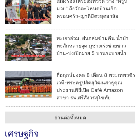
เสียงร้องไห้ระงมทั่ววัด ร่าง "ครูห
มวย" ถึงวัดตะโหนดบ้านเกิด
ครอบครัว-ญาติมิตรสุดอาลัย
พะเยาอ่วม! ฝนถล่มข้ามคืน น้ำป่า
ทะลักหลายจุด ภูซางเร่งช่วยชาว
บ้าน-ปงเปิดฝาย 5 บานระบายน้ำ
ถือฤกษ์มงคล 8 เดือน 8 พระเทพวชิร
เวที-พระครูปลัดสุวัฒนสาธุคุณ
ประธานพิธีเปิด Café Amazon
สาขา รพ.ศรีสังวรสุโขทัย
อ่านต่อทั้งหมด
เศรษฐกิจ