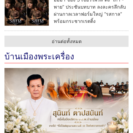
พาย” ประชันบทบาท ลงละครลึกลับ
ผ่านกาลเวลาฟอร์มใหญ่ “รสกาล”
พร้อมกระชากเรตติ้ง
อ่านต่อทั้งหมด
บ้านเมืองพระเครื่อง