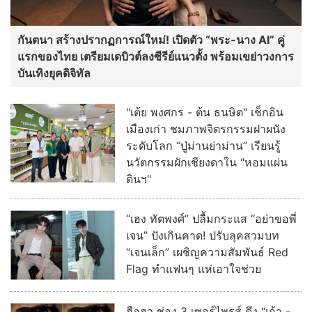
กันตนา สร้างปรากฏการณ์ใหม่! เปิดตัว “พระ-นาง AI” คู่
แรกของไทย เตรียมเดบิวต์ลงซีรีย์แนวตั้ง พร้อมเขย่าวงการ
บันเทิงยุคดิจิทัล
"เต้ย พงศกร - ต้น ธนษิต" เช็กอิน
เมืองเก่า ชมภาพจิตรกรรมฝาผนัง
ระดับโลก “ปู่ม่านย่าม่าน” เรียนรู้
นวัตกรรมผักเชียงดาใน "หอมแผ่น
ดินฯ"
“เฮง ทัตพงศ์” ปลื้มกระแส “อย่าขอพี่
เจน” ปังเกินคาด! ปรับลุคสวมบท
“เจนเล็ก” เผชิญความสัมพันธ์ Red
Flag ทำแฟนๆ แห่เอาใจช่วย
ฮือฮา ช่อง 3 เซอร์ไพรส์ ดึง “เก้า -