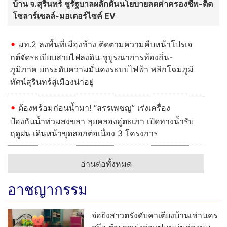
บ้าน จ.สุรินทร์ ชูรัฐบาลผลักดันนโยบายลดค่าครองชีพ-ติด
โซลาร์เซลล์-มอเตอร์ไซค์ EV
มท.2 ลงพื้นที่เมืองช้าง ติดตามความคืบหน้าโปรเจ
กต์จัดระเบียบสายไฟลงดิน ชูบูรณาการท้องถิ่น-
ภูมิภาค ยกระดับความมั่นคงระบบไฟฟ้า พลิกโฉมภูมิ
ทัศน์สุรินทร์สู่เมืองน่าอยู่
ต้องพร้อมก่อนน้ำมา! “สรรเพชญ” เร่งเครื่อง
ป้องกันน้ำท่วมสงขลา ลุยคลองอู่ตะเภา เปิดทางน้ำรับ
ฤดูฝน เดินหน้าขุดลอกต่อเนื่อง 3 โครงการ
อ่านต่อทั้งหมด
อาชญากรรม
จ่อยิงสาวตรังดับคาเตียงบ้านเช่านคร