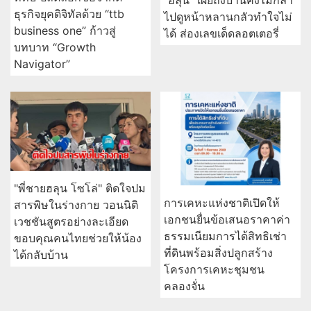
ธุรกิจยุคดิจิทัลด้วย “ttb
ไปดูหน้าหลานกลัวทำใจไม่
business one” ก้าวสู่
ได้ ส่องเลขเด็ดลอตเตอรี่
บทบาท “Growth
Navigator”
"พี่ชายฮลุน โซโล่" ติดใจปม
การเคหะแห่งชาติเปิดให้
สารพิษในร่างกาย วอนนิติ
เอกชนยื่นข้อเสนอราคาค่า
เวชชันสูตรอย่างละเอียด
ธรรมเนียมการได้สิทธิเช่า
ขอบคุณคนไทยช่วยให้น้อง
ที่ดินพร้อมสิ่งปลูกสร้าง
ได้กลับบ้าน
โครงการเคหะชุมชน
คลองจั่น