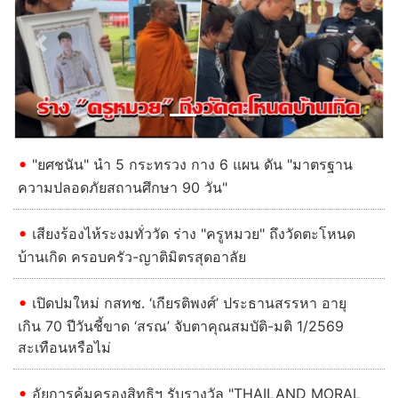
Previous
Next
"ยศชนัน" นำ 5 กระทรวง กาง 6 แผน ดัน "มาตรฐาน
ความปลอดภัยสถานศึกษา 90 วัน"
เสียงร้องไห้ระงมทั่ววัด ร่าง "ครูหมวย" ถึงวัดตะโหนด
บ้านเกิด ครอบครัว-ญาติมิตรสุดอาลัย
เปิดปมใหม่ กสทช. ‘เกียรติพงศ์’ ประธานสรรหา อายุ
เกิน 70 ปีวันชี้ขาด ‘สรณ’ จับตาคุณสมบัติ-มติ 1/2569
สะเทือนหรือไม่
อัยการคุ้มครองสิทธิฯ รับรางวัล "THAILAND MORAL