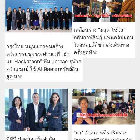
เคลื่อนร่าง "ฮลุน โซโล่"
กลับกาฬสินธุ์ แฟนคลับมอบ
โลงหลุยส์สีขาวส่งเดินทาง
กรุงไทย หนุนเยาวชนสร้าง
ครั้งสุดท้าย
นวัตกรรมชุมชน ผ่านเวที “ฮัก
แม่ Hackathon” ทีม Jernae จุฬาฯ
คว้าแชมป์ ใช้ AI ติดตามทรัพย์สิน
สูญหาย
"ย่า" จัดสถานที่รอรับร่าง
ทีทีบี ปลดล็อกข้อจำกัด
"ฮลุน" เผยถึงบ้านคงไม่กล้า