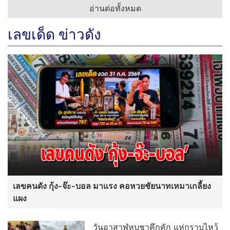
อ่านต่อทั้งหมด
เลขเด็ด ข่าวดัง
เลขคนดัง กุ้ง-จ๊ะ-บอล มาแรง คอหวยชัยนาทเหมาเกลี้ยง
แผง
วันอาสาฬหบูชาคึกคัก แห่กราบไหว้