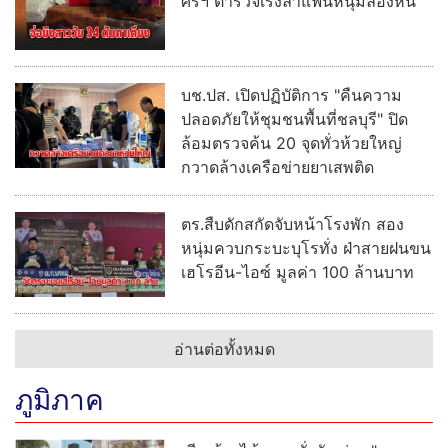
ศรีฯ ตำรวจเร่งล่าแฟนหนุ่มล่องหน
บช.ปส. เปิดปฏิบัติการ "คืนความ
ปลอดภัยให้ชุมชนพื้นที่ชลบุรี" ปิด
ล้อมตรวจค้น 20 จุดทั่วห้วยใหญ่
กวาดล้างเครือข่ายยาเสพติด
ตร.สืบดักสกัดจับหน้าโรงพัก สอง
หนุ่มควบกระบะบุโรทั่ง ฝ่าสายฝนขน
เฮโรอีน-ไอซ์ มูลค่า 100 ล้านบาท
อ่านต่อทั้งหมด
ภูมิภาค