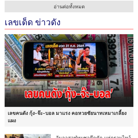
อ่านต่อทั้งหมด
เลขเด็ด ข่าวดัง
เลขคนดัง กุ้ง-จ๊ะ-บอล มาแรง คอหวยชัยนาทเหมาเกลี้ยง
แผง
วันอาสาฬหบูชาคึกคัก แห่กราบไหว้