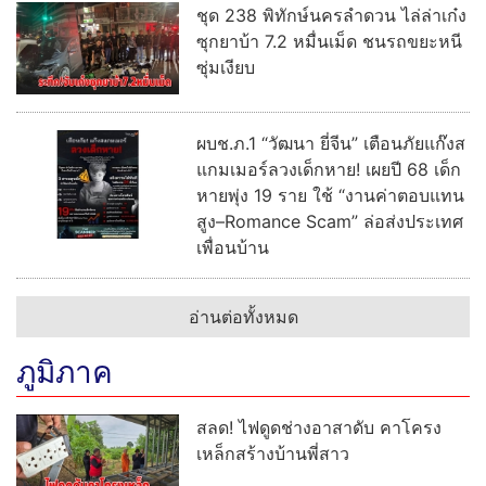
ชุด 238 พิทักษ์นครลำดวน ไล่ล่าเก๋ง
ซุกยาบ้า 7.2 หมื่นเม็ด ชนรถขยะหนี
ซุ่มเงียบ
ผบช.ภ.1 “วัฒนา ยี่จีน” เตือนภัยแก๊งส
แกมเมอร์ลวงเด็กหาย! เผยปี 68 เด็ก
หายพุ่ง 19 ราย ใช้ “งานค่าตอบแทน
สูง–Romance Scam” ล่อส่งประเทศ
เพื่อนบ้าน
อ่านต่อทั้งหมด
ภูมิภาค
สลด! ไฟดูดช่างอาสาดับ คาโครง
เหล็กสร้างบ้านพี่สาว