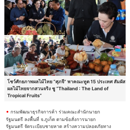
โชว์ศักยภาพผลไม้ไทย “ศุภจี” พาคณะทูต 15 ประเทศ สัมผัส
ผลไม้ไทยจากสวนจริง ชู “Thailand : The Land of
Tropical Fruits”
กรมพัฒนาธุรกิจการค้า ร่วมคณะสำนักนายก
รัฐมนตรี ลงพื้นที่ จ.ภูเก็ต ตามข้อสั่งการนายก
รัฐมนตรี จัดระเบียบชายหาด สร้างความปลอดภัยทาง