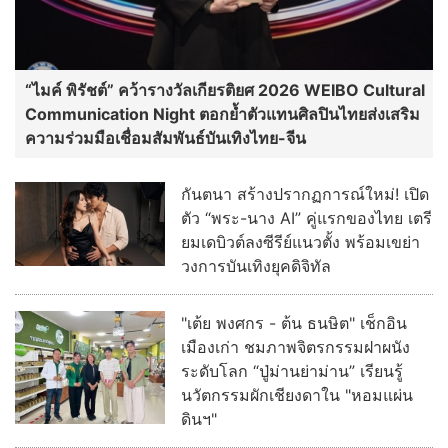
“ไมค์ พิรัชต์” คว้ารางวัลเกียรติยศ 2026 WEIBO Cultural
Communication Night ตอกย้ำตัวแทนศิลปินไทยส่งเสริม
ความร่วมมือเชื่อมสัมพันธ์บันเทิงไทย-จีน
กันตนา สร้างปรากฏการณ์ใหม่! เปิด
ตัว “พระ-นาง AI” คู่แรกของไทย เตรี
ยมเดบิวต์ลงซีรีย์แนวตั้ง พร้อมเขย่า
วงการบันเทิงยุคดิจิทัล
"เต้ย พงศกร - ต้น ธนษิต" เช็กอิน
เมืองเก่า ชมภาพจิตรกรรมฝาผนัง
ระดับโลก “ปู่ม่านย่าม่าน” เรียนรู้
นวัตกรรมผักเชียงดาใน "หอมแผ่น
ดินฯ"