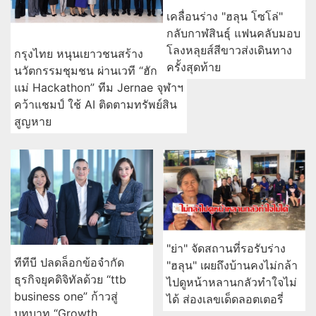
เคลื่อนร่าง "ฮลุน โซโล่"
กลับกาฬสินธุ์ แฟนคลับมอบ
โลงหลุยส์สีขาวส่งเดินทาง
กรุงไทย หนุนเยาวชนสร้าง
ครั้งสุดท้าย
นวัตกรรมชุมชน ผ่านเวที “ฮัก
แม่ Hackathon” ทีม Jernae จุฬาฯ
คว้าแชมป์ ใช้ AI ติดตามทรัพย์สิน
สูญหาย
"ย่า" จัดสถานที่รอรับร่าง
ทีทีบี ปลดล็อกข้อจำกัด
"ฮลุน" เผยถึงบ้านคงไม่กล้า
ธุรกิจยุคดิจิทัลด้วย “ttb
ไปดูหน้าหลานกลัวทำใจไม่
business one” ก้าวสู่
ได้ ส่องเลขเด็ดลอตเตอรี่
บทบาท “Growth