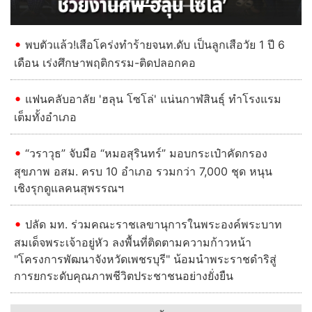
พบตัวแล้ว!เสือโคร่งทำร้ายจนท.ดับ เป็นลูกเสือวัย 1 ปี 6
เดือน เร่งศึกษาพฤติกรรม-ติดปลอกคอ
แฟนคลับอาลัย 'ฮลุน โซโล่' แน่นกาฬสินธุ์ ทำโรงแรม
เต็มทั้งอำเภอ
“วราวุธ” จับมือ “หมอสุรินทร์” มอบกระเป๋าคัดกรอง
สุขภาพ อสม. ครบ 10 อำเภอ รวมกว่า 7,000 ชุด หนุน
เชิงรุกดูแลคนสุพรรณฯ
ปลัด มท. ร่วมคณะราชเลขานุการในพระองค์พระบาท
สมเด็จพระเจ้าอยู่หัว ลงพื้นที่ติดตามความก้าวหน้า
"โครงการพัฒนาจังหวัดเพชรบุรี" น้อมนำพระราชดำริสู่
การยกระดับคุณภาพชีวิตประชาชนอย่างยั่งยืน