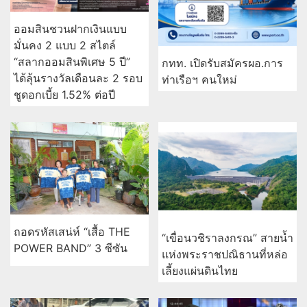
ออมสินชวนฝากเงินแบบ
มั่นคง 2 แบบ 2 สไตล์
“สลากออมสินพิเศษ 5 ปี”
กทท. เปิดรับสมัครผอ.การ
ได้ลุ้นรางวัลเดือนละ 2 รอบ
ท่าเรือฯ คนใหม่
ชูดอกเบี้ย 1.52% ต่อปี
ถอดรหัสเสน่ห์ “เสื้อ THE
“เขื่อนวชิราลงกรณ” สายน้ำ
POWER BAND” 3 ซีซัน
แห่งพระราชปณิธานที่หล่อ
เลี้ยงแผ่นดินไทย