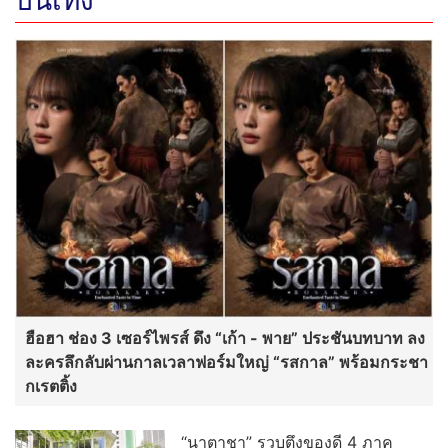
ฮือฮา ช่อง 3 เซอร์ไพรส์ ดึง “เก้า - พาย” ประชันบทบาท ลง
ละครลึกลับผ่านกาลเวลาฟอร์มใหญ่ “รสกาล” พร้อมกระชา
กเรตติ้ง
“นาตาชา” รวบตึงของดี 4 ภาค