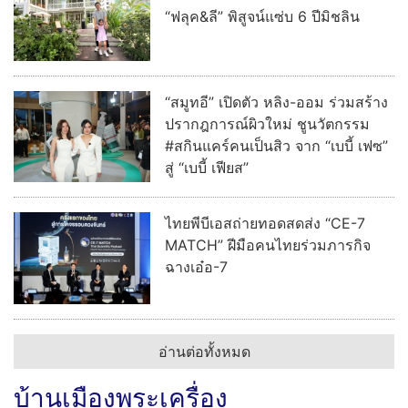
“ฟลุค&ลี” พิสูจน์แซ่บ 6 ปีมิชลิน
“สมูทอี” เปิดตัว หลิง-ออม ร่วมสร้าง
ปรากฎการณ์ผิวใหม่ ชูนวัตกรรม
#สกินแคร์คนเป็นสิว จาก “เบบี้ เฟซ”
สู่ “เบบี้ เฟียส”
ไทยพีบีเอสถ่ายทอดสดส่ง “CE-7
MATCH” ฝีมือคนไทยร่วมภารกิจ
ฉางเอ๋อ-7
อ่านต่อทั้งหมด
บ้านเมืองพระเครื่อง