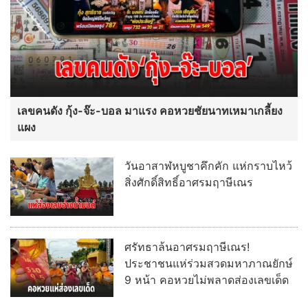
เลขคนดัง กุ้ง-จ๊ะ-บอล มาแรง คอหวยชัยนาทเหมาเกลี้ยง
แผง
วันอาสาฬหบูชาคึกคัก แห่กราบไหว้
สิ่งศักดิ์สิทธิ์อาศรมฤาษีเณร
ศรัทธาล้นอาศรมฤาษีเณร!
ประชาชนแห่ร่วมสวดมหาภาณยักษ์
9 หน้า คอหวยไม่พลาดส่องเลขเด็ด