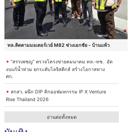
ทล.ติดตามมอเตอร์เวย์ M82 ช่วงเอกชัย - บ้านแพ้ว
“สรรเพชญ” ตรวจโครงข่ายคมนาคม ทล.-ทช. อัด
งบแก้น้ำท่วม ยกระดับโลจิสติกส์ สร้างโอกาสทาง
ศก.
สกสว. ผนึก DIP คิกออฟมหกรรม IP X Venture
Rise Thailand 2026
อ่านต่อทั้งหมด
บันเทิง