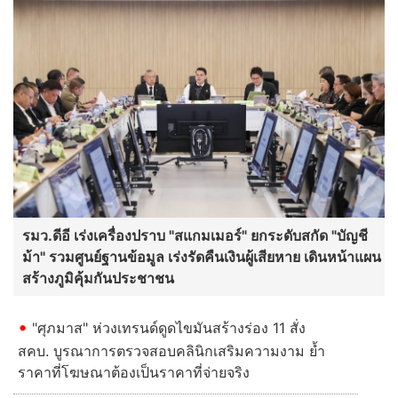
รมว.ดีอี เร่งเครื่องปราบ "สแกมเมอร์" ยกระดับสกัด "บัญชี
ม้า" รวมศูนย์ฐานข้อมูล เร่งรัดคืนเงินผู้เสียหาย เดินหน้าแผน
สร้างภูมิคุ้มกันประชาชน
"ศุภมาส" ห่วงเทรนด์ดูดไขมันสร้างร่อง 11 สั่ง
สคบ. บูรณาการตรวจสอบคลินิกเสริมความงาม ย้ำ
ราคาที่โฆษณาต้องเป็นราคาที่จ่ายจริง