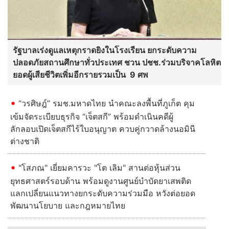
รัฐบาลเร่งดูแลเหตุกราดยิงในโรงเรียน ยกระดับความ
ปลอดภัยสถานศึกษาทั่วประเทศ ชวน ปชช.ร่วมบริจาคโลหิต
ยอดผู้เสียชีวิตเพิ่มอีกรายรวมเป็น 9 ศพ
“วรศิษฎ์” รมช.มหาดไทย นำคณะลงพื้นที่ภูเก็ต คุม
เข้มจัดระเบียบธุรกิจ “เจ็ตสกี” พร้อมดำเนินคดีผู้
ลักลอบเปิดเจ็ตสกีไร้ใบอนุญาต ควบคู่กวาดล้างนอมินี
ต่างชาติ
"โสภณ" เยี่ยมคารวะ "โต เลิม" สานต่อหุ้นส่วน
ยุทธศาสตร์รอบด้าน พร้อมดูงานศูนย์บำบัดยาเสพติด
แลกเปลี่ยนแนวทางยกระดับความร่วมมือ หวังต่อยอด
พัฒนานโยบาย และกฎหมายไทย