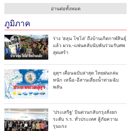
อ่านต่อทั้งหมด
ภูมิภาค
ร่าง ‘ฮลุน โซโล่’ ถึงบ้านเกิดกาฬสินธุ์
แล้ว ผวจ.-แฟนคลับนับพันร่วมรับศพ
สุดเศร้า
อุตุฯ เตือนฉบับล่าสุด ไทยฝนถล่ม
หนัก เหนือ-อีสานเสี่ยงน้ำท่วมฉับ
พลัน
'ประเสริฐ' บินด่วนกลับกรุงสั่งยก
ระดับ ร.ร. ทั่วประเทศ สู้ภัยความ
รุนแรง