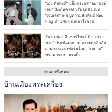
“เฮง ทัตพงศ์” ปลื้มกระแส “อย่าขอพี่
เจน” ปังเกินคาด! ปรับลุคสวมบท
“เจนเล็ก” เผชิญความสัมพันธ์ Red
Flag ทำแฟนๆ แห่เอาใจช่วย
ฮือฮา ช่อง 3 เซอร์ไพรส์ ดึง “เก้า -
พาย” ประชันบทบาท ลงละครลึกลับ
ผ่านกาลเวลาฟอร์มใหญ่ “รสกาล”
พร้อมกระชากเรตติ้ง
อ่านต่อทั้งหมด
บ้านเมืองพระเครื่อง