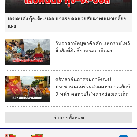
เลขคนดัง กุ้ง-จ๊ะ-บอล มาแรง คอหวยชัยนาทเหมาเกลี้ยง
แผง
วันอาสาฬหบูชาคึกคัก แห่กราบไหว้
สิ่งศักดิ์สิทธิ์อาศรมฤาษีเณร
ศรัทธาล้นอาศรมฤาษีเณร!
ประชาชนแห่ร่วมสวดมหาภาณยักษ์
9 หน้า คอหวยไม่พลาดส่องเลขเด็ด
อ่านต่อทั้งหมด