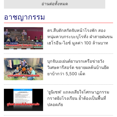
อ่านต่อทั้งหมด
อาชญากรรม
ตร.สืบดักสกัดจับหน้าโรงพัก สอง
หนุ่มควบกระบะบุโรทั่ง ฝ่าสายฝนขน
เฮโรอีน-ไอซ์ มูลค่า 100 ล้านบาท
บุกจับเอเย่นต์ยานรกเครือข่ายวัง
วิเศษคารีสอร์ต ขยายผลค้นบ้านยึด
ยาบ้ากว่า 5,500 เม็ด
'ยูนิเซฟ' แถลงเสียใจโศกนาฏกรรม
กราดยิงโรงเรียน ย้ำต้องเป็นพื้นที่
ปลอดภัย