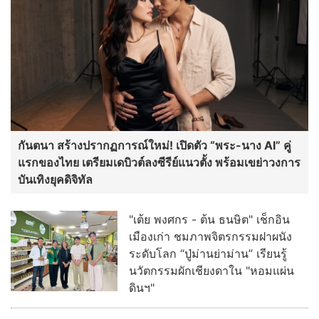
กันตนา สร้างปรากฏการณ์ใหม่! เปิดตัว “พระ-นาง AI” คู่
แรกของไทย เตรียมเดบิวต์ลงซีรีย์แนวตั้ง พร้อมเขย่าวงการ
บันเทิงยุคดิจิทัล
"เต้ย พงศกร - ต้น ธนษิต" เช็กอิน
เมืองเก่า ชมภาพจิตรกรรมฝาผนัง
ระดับโลก “ปู่ม่านย่าม่าน” เรียนรู้
นวัตกรรมผักเชียงดาใน "หอมแผ่น
ดินฯ"