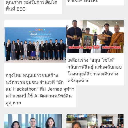
ท่าเรือฯ คนใหม่
คุณภาพ รองรับการเติบโต
พื้นที่ EEC
เคลื่อนร่าง "ฮลุน โซโล่"
กลับกาฬสินธุ์ แฟนคลับมอบ
โลงหลุยส์สีขาวส่งเดินทาง
กรุงไทย หนุนเยาวชนสร้าง
ครั้งสุดท้าย
นวัตกรรมชุมชน ผ่านเวที “ฮัก
แม่ Hackathon” ทีม Jernae จุฬาฯ
คว้าแชมป์ ใช้ AI ติดตามทรัพย์สิน
สูญหาย