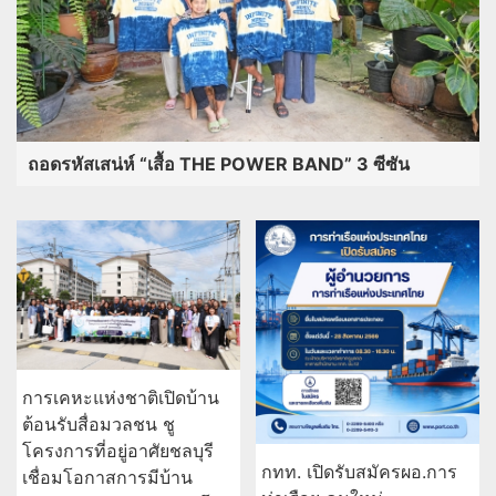
ถอดรหัสเสน่ห์ “เสื้อ THE POWER BAND” 3 ซีซัน
การเคหะแห่งชาติเปิดบ้าน
ต้อนรับสื่อมวลชน ชู
โครงการที่อยู่อาศัยชลบุรี
กทท. เปิดรับสมัครผอ.การ
เชื่อมโอกาสการมีบ้าน