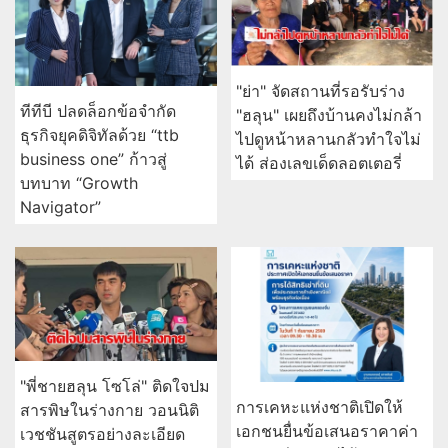
"ย่า" จัดสถานที่รอรับร่าง
ทีทีบี ปลดล็อกข้อจำกัด
"ฮลุน" เผยถึงบ้านคงไม่กล้า
ธุรกิจยุคดิจิทัลด้วย “ttb
ไปดูหน้าหลานกลัวทำใจไม่
business one” ก้าวสู่
ได้ ส่องเลขเด็ดลอตเตอรี่
บทบาท “Growth
Navigator”
"พี่ชายฮลุน โซโล่" ติดใจปม
การเคหะแห่งชาติเปิดให้
สารพิษในร่างกาย วอนนิติ
เอกชนยื่นข้อเสนอราคาค่า
เวชชันสูตรอย่างละเอียด