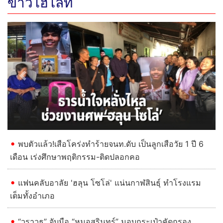
ข่าวไฮไลท์
Previous
Next
พบตัวแล้ว!เสือโคร่งทำร้ายจนท.ดับ เป็นลูกเสือวัย 1 ปี 6
เดือน เร่งศึกษาพฤติกรรม-ติดปลอกคอ
แฟนคลับอาลัย 'ฮลุน โซโล่' แน่นกาฬสินธุ์ ทำโรงแรม
เต็มทั้งอำเภอ
“วราวุธ” จับมือ “หมอสุรินทร์” มอบกระเป๋าคัดกรอง