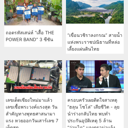
ถอดรหัสเสน่ห์ “เสื้อ THE
“เขื่อนวชิราลงกรณ” สายน้ำ
POWER BAND” 3 ซีซัน
แห่งพระราชปณิธานที่หล่อ
เลี้ยงแผ่นดินไทย
เลขเด็ดเชียงใหม่มาแล้ว
ครอบครัวเผยติดใจสาเหตุ
เลขเชื้อพระวงค์แรงสุด วัน
“ฮลุน โซโล่” เสียชีวิต - ลุย
สำคัญทางพุทธศาสนามา
นำร่างกลับไทย พบทำ
แรง หวยออกวันเสาร์เลข 7
ประกันอุบัติเหตุ 5 ล้าน
เด็ดสุด
“ว่านไฉ” แจงดราม่าแจ้ง