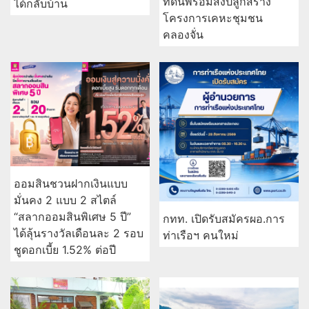
ที่ดินพร้อมสิ่งปลูกสร้าง
ได้กลับบ้าน
โครงการเคหะชุมชน
คลองจั่น
ออมสินชวนฝากเงินแบบ
มั่นคง 2 แบบ 2 สไตล์
“สลากออมสินพิเศษ 5 ปี”
กทท. เปิดรับสมัครผอ.การ
ได้ลุ้นรางวัลเดือนละ 2 รอบ
ท่าเรือฯ คนใหม่
ชูดอกเบี้ย 1.52% ต่อปี