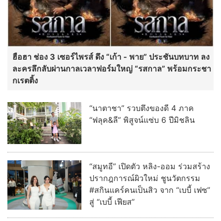
ฮือฮา ช่อง 3 เซอร์ไพรส์ ดึง “เก้า - พาย” ประชันบทบาท ลง
ละครลึกลับผ่านกาลเวลาฟอร์มใหญ่ “รสกาล” พร้อมกระชา
กเรตติ้ง
“นาตาชา” รวบตึงของดี 4 ภาค
“ฟลุค&ลี” พิสูจน์แซ่บ 6 ปีมิชลิน
“สมูทอี” เปิดตัว หลิง-ออม ร่วมสร้าง
ปรากฎการณ์ผิวใหม่ ชูนวัตกรรม
#สกินแคร์คนเป็นสิว จาก “เบบี้ เฟซ”
สู่ “เบบี้ เฟียส”