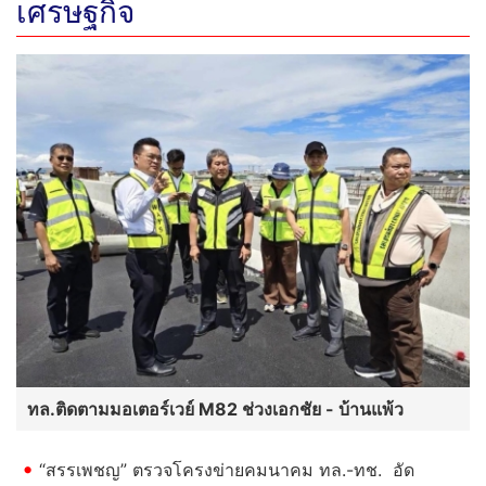
เศรษฐกิจ
ทล.ติดตามมอเตอร์เวย์ M82 ช่วงเอกชัย - บ้านแพ้ว
“สรรเพชญ” ตรวจโครงข่ายคมนาคม ทล.-ทช. อัด