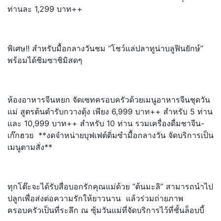
ท่านละ 1,299 บาท++
พิเศษ!! สำหรับมื้อกลางวันชม “โชว์แล่ปลาทูน่าบลูฟินยักษ์”
พร้อมได้ชิมซาชิมิสดๆ
ห้องอาหารจีนหยก จัดเซทครอบครัวด้วยเมนูอาหารจี
นชุดวัน
แม่ สูตรต้นตำรับกวางตุ้ง เพียง 6,999 บาท++ สำหรับ 5 ท่าน
และ 10,999 บาท++ สำหรับ 10 ท่าน รวมเครื่องดื่มชาจีน-
เก๊กฮวย **งดจำหน่ายบุฟเฟต์ติ่มซำมื้
อกลางวัน จัดบริการเป็น
เมนูตามสั่ง**
ทุกโต๊ะจะได้รับสื่อบอกรักคุ
ณแม่ด้วย “ต้นมะลิ” สามารถนำไป
ปลูกเพื่อส่งต่
อความรักให้ยาวนาน แล้วร่วมถ่ายภาพ
ครอบครัวเป็นที่
ระลึก ณ ซุ้มวันแม่ที่จัดบริการไว้ที่ชั้
นล็อบบี้