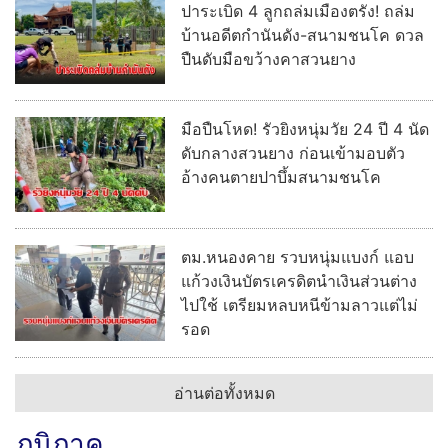
ปาระเบิด 4 ลูกถล่มเมืองตรัง! ถล่ม
บ้านอดีตกำนันดัง-สนามชนโค ดวล
ปืนดับมือขว้างคาสวนยาง
มือปืนโหด! รัวยิงหนุ่มวัย 24 ปี 4 นัด
ดับกลางสวนยาง ก่อนเข้ามอบตัว
อ้างคนตายปาบึ้มสนามชนโค
ตม.หนองคาย รวบหนุ่มแบงก์ แอบ
แก้วงเงินบัตรเครดิตนำเงินส่วนต่าง
ไปใช้ เตรียมหลบหนีข้ามลาวแต่ไม่
รอด
อ่านต่อทั้งหมด
ภูมิภาค