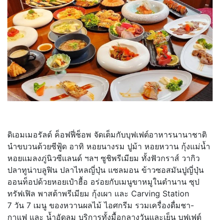
ดิเอมเมอรัลด์ ค็อฟฟี่ช็อพ จัดเต็มกับบุฟเฟต์อาหารนานาชาติ
นำขบวนด้วยซีฟู้ด อาทิ หอยนางรม ปูม้า หอยหวาน กุ้งแม่น้ำ
หอยแมลงภู่นิวซีแลนด์ ฯลฯ ซูชิพรีเมียม ทั้งฟัวกราส์ วากิว
ปลาทูน่าบลูฟิน ปลาไหลญี่ปุ่น แซลมอน ข้าวซอสมันปูญี่ปุ่น
ออนท็อปด้
วยหอยเป๋าฮื้อ อร่อยกับเมนูขาหมูในตำนาน ซุป
ทรัฟเฟิล พาสต้าพรีเมียม กุ้งเผา และ Carving Station
7 วัน 7 เมนู ของหวานผลไม้ ไอศกรีม รวมเครื่องดื่มชา-
กาแฟ และ น้ำอัดลม บริการทั้งมื้อกลางวันและเย็น บุฟเฟต์