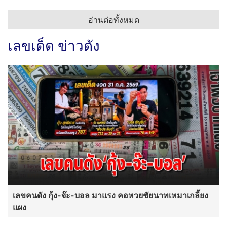
อ่านต่อทั้งหมด
เลขเด็ด ข่าวดัง
เลขคนดัง กุ้ง-จ๊ะ-บอล มาแรง คอหวยชัยนาทเหมาเกลี้ยง
แผง