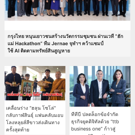
กรุงไทย หนุนเยาวชนสร้างนวัตกรรมชุมชน ผ่านเวที “ฮัก
แม่ Hackathon” ทีม Jernae จุฬาฯ คว้าแชมป์
ใช้ AI ติดตามทรัพย์สินสูญหาย
เคลื่อนร่าง "ฮลุน โซโล่"
ทีทีบี ปลดล็อกข้อจำกัด
กลับกาฬสินธุ์ แฟนคลับมอบ
ธุรกิจยุคดิจิทัลด้วย “ttb
โลงหลุยส์สีขาวส่งเดินทาง
business one” ก้าวสู่
ครั้งสุดท้าย