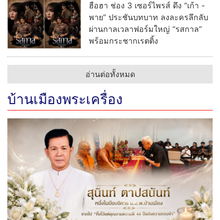
ฮือฮา ช่อง 3 เซอร์ไพรส์ ดึง “เก้า -
พาย” ประชันบทบาท ลงละครลึกลับ
ผ่านกาลเวลาฟอร์มใหญ่ “รสกาล”
พร้อมกระชากเรตติ้ง
อ่านต่อทั้งหมด
บ้านเมืองพระเครื่อง