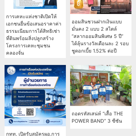
การเคหะแห่งชาติเปิดให้
ออมสินชวนฝากเงินแบบ
เอกชนยื่นข้อเสนอราคาค่า
มั่นคง 2 แบบ 2 สไตล์
ธรรมเนียมการได้สิทธิเช่า
“สลากออมสินพิเศษ 5 ปี”
ที่ดินพร้อมสิ่งปลูกสร้าง
ได้ลุ้นรางวัลเดือนละ 2 รอบ
โครงการเคหะชุมชน
ชูดอกเบี้ย 1.52% ต่อปี
คลองจั่น
ถอดรหัสเสน่ห์ “เสื้อ THE
POWER BAND” 3 ซีซัน
กทท. เปิดรับสมัครผอ.การ