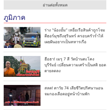
อ่านต่อทั้งหมด
ภูมิภาค
ร่าง "น้องอั้ม" เหยื่อเรือสินค้าถูกโจม
ตีฮอร์มุซถึงสุรินทร์ ครอบครัวร่ำไห้
เผยฝันอยากเป็นทหารเรือ
ฮือฮา! เมรุ 7 สี วัดบ้านตะโคง
บุรีรัมย์ เปลี่ยนความเศร้าเป็นสติ ยอด
ตายลดลง
สลด! ตาวัย 74 เสียชีวิตปริศนานอน
จมกองเลือดอยู่หน้าบ้านพัก