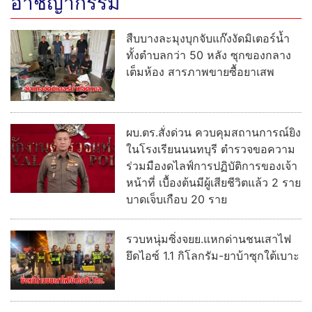
อาชญากรรม
สืบบางละมุงบุกจับแก๊งงัดมิเตอร์น้ำ
ทั้งตำบลกว่า 50 หลัง ซุกของกลาง
เต็มห้อง สารภาพขายซื้อยาเสพ
ผบ.ตร.สั่งด่วน ควบคุมสถานการณ์ยิง
ในโรงเรียนนนทบุรี ตำรวจขอความ
ร่วมมืองดไลฟ์การปฏิบัติการของเจ้า
หน้าที่ เบื้องต้นมีผู้เสียชีวิตแล้ว 2 ราย
บาดเจ็บเกือบ 20 ราย
รวบหนุ่มซิ่งจยย.แหกด่านชนเสาไฟ
ยึดไอซ์ 1.1 กิโลกรัม-ยาบ้าซุกใต้เบาะ