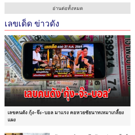
อ่านต่อทั้งหมด
เลขเด็ด ข่าวดัง
เลขคนดัง กุ้ง-จ๊ะ-บอล มาแรง คอหวยชัยนาทเหมาเกลี้ยง
แผง