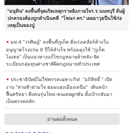
"อนุทิน" ลงพื้นที่จุดเกิดเหตุกราดยิงภายใจร.ร.นนทบุรี ลั่นผู้
ปกครองต้องถูกดําเนินคดี "โฆษก ตร." เผยอาวุธปืนใช้ก่อ
เหตุเป็นของปู่
มท.4 “วรศิษฎ์” ลงพื้นที่ภูเก็ต สั่งเร่งเคลียร์ค้างใบ
อนุญาตโรงแรม 8 ปีให้สำเร็จ พร้อมมุ่งใช้ "ภูเก็ต
โมเดล" เป็นแนวทางแก้ไขกฎหมายล้าหลัง-จัด
ระเบียบกลุ่มทุนต่างชาติผิดกฎหมายทั่วประเทศ
ประชาธิปัตย์ไม่ใช่พรรคเฉพาะกิจ! “อภิสิทธิ์ ” เปิด
งาน "สายฟ้าฮ่วมใจ ฮอมแฮงเมืองเหนือ" เดินหน้า
ฟื้นศรัทธา ดึงคนรุ่นใหม่-คนเคยผูกพัน ตั้งเป้ากลับมา
เป็นพรรคหลัก
อ่านต่อทั้งหมด