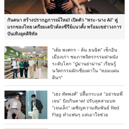
กันตนา สร้างปรากฏการณ์ใหม่! เปิดตัว “พระ-นาง AI” คู่
แรกของไทย เตรียมเดบิวต์ลงซีรีย์แนวตั้ง พร้อมเขย่าวงการ
บันเทิงยุคดิจิทัล
"เต้ย พงศกร - ต้น ธนษิต" เช็กอิน
เมืองเก่า ชมภาพจิตรกรรมฝาผนัง
ระดับโลก “ปู่ม่านย่าม่าน” เรียนรู้
นวัตกรรมผักเชียงดาใน "หอมแผ่น
ดินฯ"
“เฮง ทัตพงศ์” ปลื้มกระแส “อย่าขอพี่
เจน” ปังเกินคาด! ปรับลุคสวมบท
“เจนเล็ก” เผชิญความสัมพันธ์ Red
Flag ทำแฟนๆ แห่เอาใจช่วย