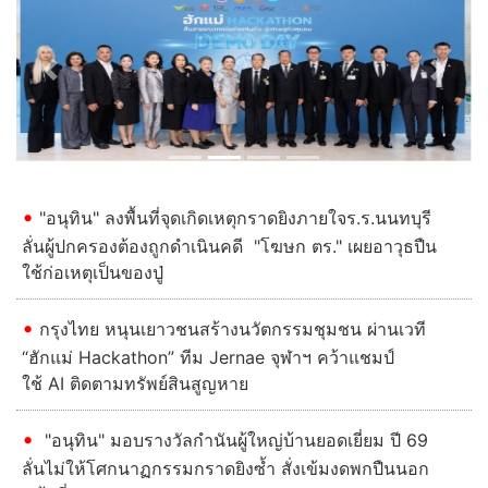
Previous
Next
"อนุทิน" ลงพื้นที่จุดเกิดเหตุกราดยิงภายใจร.ร.นนทบุรี
ลั่นผู้ปกครองต้องถูกดําเนินคดี "โฆษก ตร." เผยอาวุธปืน
ใช้ก่อเหตุเป็นของปู่
กรุงไทย หนุนเยาวชนสร้างนวัตกรรมชุมชน ผ่านเวที
“ฮักแม่ Hackathon” ทีม Jernae จุฬาฯ คว้าแชมป์
ใช้ AI ติดตามทรัพย์สินสูญหาย
"อนุทิน" มอบรางวัลกำนันผู้ใหญ่บ้านยอดเยี่ยม ปี 69
ลั่นไม่ให้โศกนาฏกรรมกราดยิงซ้ำ สั่งเข้มงดพกปืนนอก