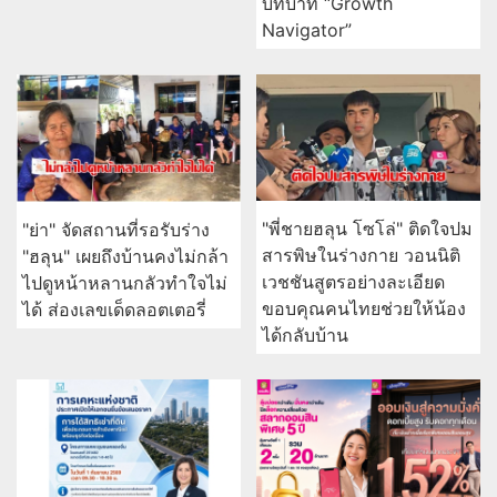
บทบาท “Growth
Navigator”
"พี่ชายฮลุน โซโล่" ติดใจปม
"ย่า" จัดสถานที่รอรับร่าง
สารพิษในร่างกาย วอนนิติ
"ฮลุน" เผยถึงบ้านคงไม่กล้า
เวชชันสูตรอย่างละเอียด
ไปดูหน้าหลานกลัวทำใจไม่
ขอบคุณคนไทยช่วยให้น้อง
ได้ ส่องเลขเด็ดลอตเตอรี่
ได้กลับบ้าน