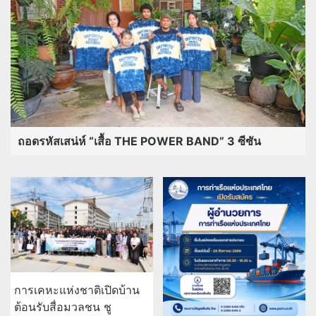
ถอดรหัสเสน่ห์ “เสื้อ THE POWER BAND” 3 ซีซัน
การเคหะแห่งชาติเปิดบ้าน
ต้อนรับสื่อมวลชน ชู