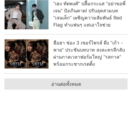
“เฮง ทัตพงศ์” ปลื้มกระแส “อย่าขอพี่
เจน” ปังเกินคาด! ปรับลุคสวมบท
“เจนเล็ก” เผชิญความสัมพันธ์ Red
Flag ทำแฟนๆ แห่เอาใจช่วย
ฮือฮา ช่อง 3 เซอร์ไพรส์ ดึง “เก้า -
พาย” ประชันบทบาท ลงละครลึกลับ
ผ่านกาลเวลาฟอร์มใหญ่ “รสกาล”
พร้อมกระชากเรตติ้ง
อ่านต่อทั้งหมด
บ้านเมืองพระเครื่อง