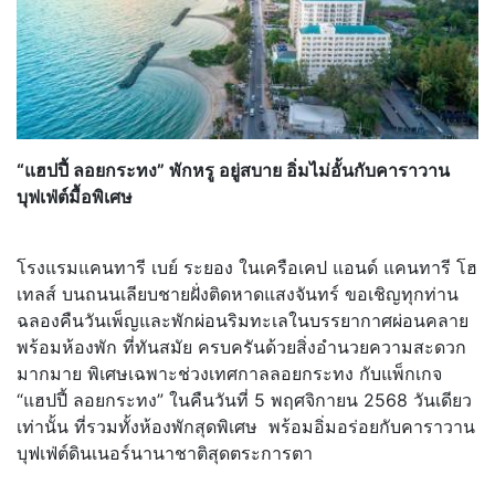
“แฮปปี้ ลอยกระทง” พักหรู อยู่สบาย อิ่มไม่อั้นกับคาราวาน
บุฟเฟ่ต์มื้อพิเศษ
โรงแรมแคนทารี เบย์ ระยอง ในเครือเคป แอนด์ แคนทารี โฮ
เทลส์ บนถนนเลียบชายฝั่งติดหาดแสงจันทร์ ขอเชิญทุกท่าน
ฉลองคืนวันเพ็ญและพักผ่อนริมทะเลในบรรยากาศผ่อนคลาย
พร้อมห้องพัก ที่ทันสมัย ครบครันด้วยสิ่งอำนวยความสะดวก
มากมาย พิเศษเฉพาะช่วงเทศกาลลอยกระทง กับแพ็กเกจ
“แฮปปี้ ลอยกระทง” ในคืนวันที่ 5 พฤศจิกายน 2568 วันเดียว
เท่านั้น ที่รวมทั้งห้องพักสุดพิเศษ พร้อมอิ่มอร่อยกับคาราวาน
บุฟเฟ่ต์ดินเนอร์นานาชาติสุดตระการตา