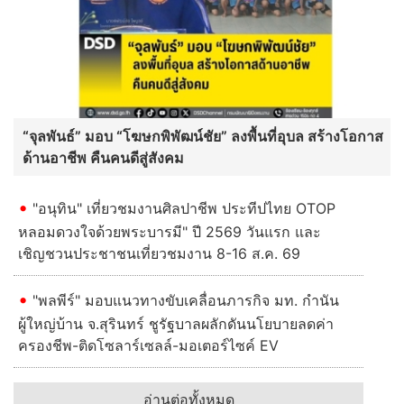
“จุลพันธ์” มอบ “โฆษกพิพัฒน์ชัย” ลงพื้นที่อุบล สร้างโอกาส
ด้านอาชีพ คืนคนดีสู่สังคม
"อนุทิน" เที่ยวชมงานศิลปาชีพ ประทีปไทย OTOP
หลอมดวงใจด้วยพระบารมี" ปี 2569 วันแรก และ
เชิญชวนประชาชนเที่ยวชมงาน 8-16 ส.ค. 69
"พลพีร์" มอบแนวทางขับเคลื่อนภารกิจ มท. กำนัน
ผู้ใหญ่บ้าน จ.สุรินทร์ ชูรัฐบาลผลักดันนโยบายลดค่า
ครองชีพ-ติดโซลาร์เซลล์-มอเตอร์ไซค์ EV
อ่านต่อทั้งหมด