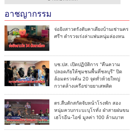
อาชญากรรม
จ่อยิงสาวตรังดับคาเตียงบ้านเช่านคร
ศรีฯ ตำรวจเร่งล่าแฟนหนุ่มล่องหน
บช.ปส. เปิดปฏิบัติการ "คืนความ
ปลอดภัยให้ชุมชนพื้นที่ชลบุรี" ปิด
ล้อมตรวจค้น 20 จุดทั่วห้วยใหญ่
กวาดล้างเครือข่ายยาเสพติด
ตร.สืบดักสกัดจับหน้าโรงพัก สอง
หนุ่มควบกระบะบุโรทั่ง ฝ่าสายฝนขน
เฮโรอีน-ไอซ์ มูลค่า 100 ล้านบาท