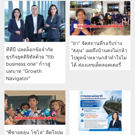
"ย่า" จัดสถานที่รอรับร่าง
ทีทีบี ปลดล็อกข้อจำกัด
"ฮลุน" เผยถึงบ้านคงไม่กล้า
ธุรกิจยุคดิจิทัลด้วย “ttb
ไปดูหน้าหลานกลัวทำใจไม่
business one” ก้าวสู่
ได้ ส่องเลขเด็ดลอตเตอรี่
บทบาท “Growth
Navigator”
"พี่ชายฮลุน โซโล่" ติดใจปม