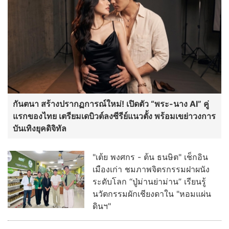
กันตนา สร้างปรากฏการณ์ใหม่! เปิดตัว “พระ-นาง AI” คู่
แรกของไทย เตรียมเดบิวต์ลงซีรีย์แนวตั้ง พร้อมเขย่าวงการ
บันเทิงยุคดิจิทัล
"เต้ย พงศกร - ต้น ธนษิต" เช็กอิน
เมืองเก่า ชมภาพจิตรกรรมฝาผนัง
ระดับโลก “ปู่ม่านย่าม่าน” เรียนรู้
นวัตกรรมผักเชียงดาใน "หอมแผ่น
ดินฯ"