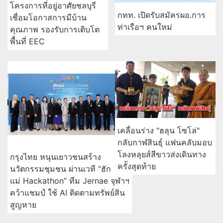
โครงการที่อยู่อาศัยชลบุรี
กทท. เปิดรับสมัครผอ.การ
เชื่อมโอกาสการมีบ้าน
ท่าเรือฯ คนใหม่
คุณภาพ รองรับการเติบโต
พื้นที่ EEC
เคลื่อนร่าง "ฮลุน โซโล่"
กลับกาฬสินธุ์ แฟนคลับมอบ
โลงหลุยส์สีขาวส่งเดินทาง
กรุงไทย หนุนเยาวชนสร้าง
ครั้งสุดท้าย
นวัตกรรมชุมชน ผ่านเวที “ฮัก
แม่ Hackathon” ทีม Jernae จุฬาฯ
คว้าแชมป์ ใช้ AI ติดตามทรัพย์สิน
สูญหาย