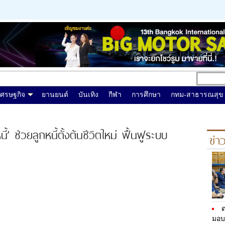
เศรษฐกิจ
ยานยนต์
บันเทิง
กีฬา
การศึกษา
กทม-สาธารณสุข
 ช่วยลูกหนี้ตั้งต้นชีวิตใหม่ ฟื้นฟูระบบ
ข่า
ด
มอบ