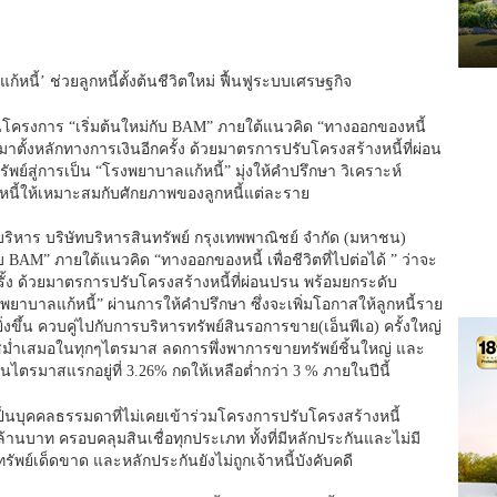
นี้’ ช่วยลูกหนี้ตั้งต้นชีวิตใหม่ ฟื้นฟูระบบเศรษฐกิจ
านโครงการ “เริ่มต้นใหม่กับ BAM” ภายใต้แนวคิด “ทางออกของหนี้
ลับมาตั้งหลักทางการเงินอีกครั้ง ด้วยมาตรการปรับโครงสร้างหนี้ที่ผ่อน
ย์สู่การเป็น “โรงพยาบาลแก้หนี้” มุ่งให้คำปรึกษา วิเคราะห์
ี้ให้เหมาะสมกับศักยภาพของลูกหนี้แต่ละราย
บริหาร บริษัทบริหารสินทรัพย์ กรุงเทพพาณิชย์ จำกัด (มหาชน)
 BAM” ภายใต้แนวคิด “ทางออกของหนี้ เพื่อชีวิตที่ไปต่อได้ ” ว่าจะ
ครั้ง ด้วยมาตรการปรับโครงสร้างหนี้ที่ผ่อนปรน พร้อมยกระดับ
พยาบาลแก้หนี้” ผ่านการให้คำปรึกษา ซึ่งจะเพิ่มโอกาสให้ลูกหนี้ราย
่งขึ้น ควบคู่ไปกับการบริหารทรัพย์สินรอการขาย(เอ็นพีเอ) ครั้งใหญ่
ี่สม่ำเสมอในทุกๆไตรมาส ลดการพึ่งพาการขายทรัพย์ชิ้นใหญ่ และ
ไตรมาสแรกอยู่ที่ 3.26% กดให้เหลือต่ำกว่า 3 % ภายในปีนี้
เป็นบุคคลธรรมดาที่ไม่เคยเข้าร่วมโครงการปรับโครงสร้างหนี้
ล้านบาท ครอบคลุมสินเชื่อทุกประเภท ทั้งที่มีหลักประกันและไม่มี
์ทรัพย์เด็ดขาด และหลักประกันยังไม่ถูกเจ้าหนี้บังคับคดี