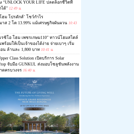
ศษ “UNLOCK YOUR LIFE ปลดล็อกชีวิตที่
กได้”
12:49 น.
โฮม โปรดักส์’ โชว์กำไร
มาส 2 โต 13.99% แม้เศรษฐกิจผันผวน
10:43
“เรซิโอ โฮม เพชรเกษม110” ทาวน์โฮมสไตล์
ุ่นพร้อมให้เป็นเจ้าของได้ง่าย จ่ายเบาๆ เริ่ม
ผ่อน ล้านละ 1,800 บาท
10:41 น.
pper Class Solution เปิดบริการ Solar
ftop จับมือ GUNKUL ส่งมอบโซลูชันพลังงาน
าดครบวงจร
16:40 น.