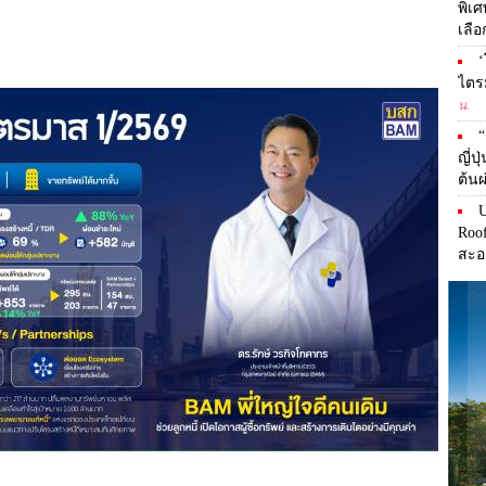
พิเ
เลือ
‘
ไตร
น.
ญี่ป
ต้น
U
Roo
สะอ