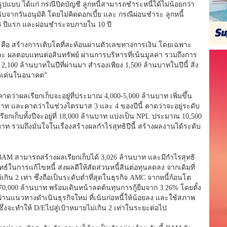
ูปแบบ ได้แก่ กรณีปิดบัญชี ลูกหนี้สามารถชำระหนี้ได้ไม่น้อยกว่า
จากวันอนุมัติ โดยไม่คิดดอกเบี้ย และ กรณีผ่อนชำระ ลูกหนี้
 3 ปีแรก และผ่อนชำระจบภายใน 10 ปี
้ คือ สร้างการเติบโตที่สะท้อนผ่านตัวเลขทางการเงิน โดยเฉพาะ
ละ ผลตอบแทนต่อสินทรัพย์ ผ่านการบริหารที่เน้นมูลค่า รวมถึงการ
100 ล้านบาทในปีที่ผ่านมา สำรองเพียง 1,500 ล้านบาทในปีนี้ สิ่ง
ดดเด่นในอนาคต”
่าผลเรียกเก็บจะอยู่ที่ประมาณ 4,000-5,000 ล้านบาท เพิ่มขึ้น
นบาท และคาดว่าในช่วงไตรมาส 3 และ 4 ของปีนี้ คาดว่าจะอยู่ระดับ
รียกเก็บทั้งปีจะอยู่ที่ 18,000 ล้านบาท แบ่งเป็น NPL ประมาณ 10,500
 รวมถึงมั่นใจในเรื่องสร้างผลกำไรสุทธิปีนี้ สร้างผลงานได้ระดับ
AM สามารถสร้างผลเรียกเก็บได้ 3,026 ล้านบาท และมีกำไรสุทธิ
์ในการแก้ไขหนี้ ส่งผลดีให้สัดส่วนหนี้สินต่อทุนลดลง จากเดิมที่
ม่เกิน 2 เท่า ซึ่งถือเป็นระดับต่ำที่สุดในธุรกิจ AMC จากหนี้ก้อนโต
,000 ล้านบาท พร้อมเดินหน้าลดต้นทุนการกู้ยืมจาก 3.26% โดยตั้ง
ผ่านแนวทางดำเนินธุรกิจใหม่ ที่เน้นก่อหนี้ให้น้อยลง และใช้สภาพ
ึ่งจะทำให้ D/Eไปสู่เป้าหมายไม่เกิน 2 เท่าในระยะต่อไป