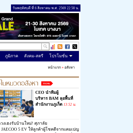
วันพฤหัสบดี ที่ 6 สิงหาคม พ.ศ. 2569 22:58 น.
ภูมิภาค
สังคม-สตรี
โปรโมชั่น
หน้าแรก
»
อสังหา
วในหมวดอสังหา
CEO นำทีมผู้
บริหาร BAM ลุยพื้นที่
สำนักงานภูเก็ต
13:52 น.
วงเฮงรับบ้านใหม่! ศุภาลัย
 JAECOO 5 EV ให้ลูกค้าผู้โชคดีจากแคมเปญ