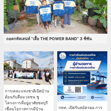
ถอดรหัสเสน่ห์ “เสื้อ THE POWER BAND” 3 ซีซัน
การเคหะแห่งชาติเปิดบ้าน
ต้อนรับสื่อมวลชน ชู
โครงการที่อยู่อาศัยชลบุรี
กทท. เปิดรับสมัครผอ.การ
เชื่อมโอกาสการมีบ้าน