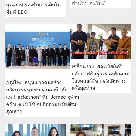
ท่าเรือฯ คนใหม่
คุณภาพ รองรับการเติบโต
พื้นที่ EEC
เคลื่อนร่าง "ฮลุน โซโล่"
กลับกาฬสินธุ์ แฟนคลับมอบ
โลงหลุยส์สีขาวส่งเดินทาง
กรุงไทย หนุนเยาวชนสร้าง
ครั้งสุดท้าย
นวัตกรรมชุมชน ผ่านเวที “ฮัก
แม่ Hackathon” ทีม Jernae จุฬาฯ
คว้าแชมป์ ใช้ AI ติดตามทรัพย์สิน
สูญหาย