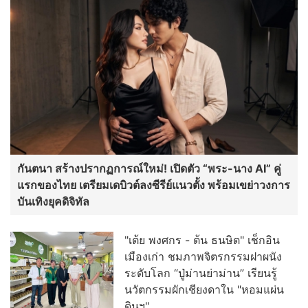
กันตนา สร้างปรากฏการณ์ใหม่! เปิดตัว “พระ-นาง AI” คู่
แรกของไทย เตรียมเดบิวต์ลงซีรีย์แนวตั้ง พร้อมเขย่าวงการ
บันเทิงยุคดิจิทัล
"เต้ย พงศกร - ต้น ธนษิต" เช็กอิน
เมืองเก่า ชมภาพจิตรกรรมฝาผนัง
ระดับโลก “ปู่ม่านย่าม่าน” เรียนรู้
นวัตกรรมผักเชียงดาใน "หอมแผ่น
ดินฯ"