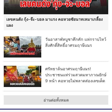
เลขคนดัง กุ้ง-จ๊ะ-บอล มาแรง คอหวยชัยนาทเหมาเกลี้ยง
แผง
วันอาสาฬหบูชาคึกคัก แห่กราบไหว้
สิ่งศักดิ์สิทธิ์อาศรมฤาษีเณร
ศรัทธาล้นอาศรมฤาษีเณร!
ประชาชนแห่ร่วมสวดมหาภาณยักษ์
9 หน้า คอหวยไม่พลาดส่องเลขเด็ด
อ่านต่อทั้งหมด