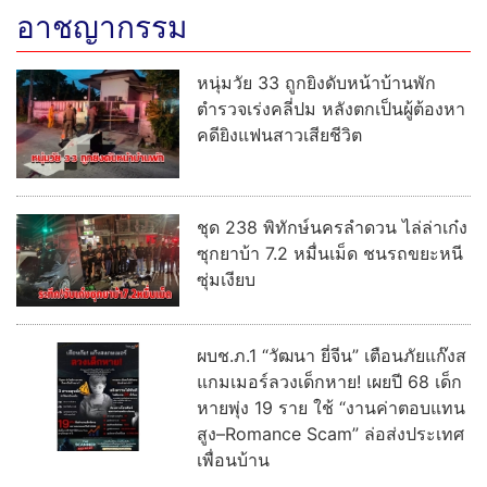
อาชญากรรม
หนุ่มวัย 33 ถูกยิงดับหน้าบ้านพัก
ตำรวจเร่งคลี่ปม หลังตกเป็นผู้ต้องหา
คดียิงแฟนสาวเสียชีวิต
ชุด 238 พิทักษ์นครลำดวน ไล่ล่าเก๋ง
ซุกยาบ้า 7.2 หมื่นเม็ด ชนรถขยะหนี
ซุ่มเงียบ
ผบช.ภ.1 “วัฒนา ยี่จีน” เตือนภัยแก๊งส
แกมเมอร์ลวงเด็กหาย! เผยปี 68 เด็ก
หายพุ่ง 19 ราย ใช้ “งานค่าตอบแทน
สูง–Romance Scam” ล่อส่งประเทศ
เพื่อนบ้าน