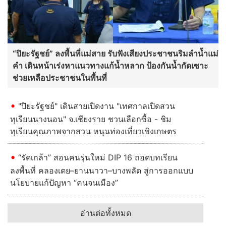
“ปิยะรัฐชย์” ลงพื้นที่แม่สาย รับฟังเสียงประชาชนริมลำน้ำแม่
คำ เดินหน้าเร่งหาแนวทางแก้น้ำหลาก ป้องกันน้ำกัดเซาะ
ช่วยเหลือประชาชนในพื้นที่
"ปิยะรัฐชย์" เดินสายเปิดงาน "เทศกาลเปิดสวน
ทุเรียนนางนอน" จ.เชียงราย ชวนเลือกซื้อ - ชิม
ทุเรียนคุณภาพจากสวน หนุนท่องเที่ยวเชิงเกษตร
“รัดเกล้า” สอนคนรุ่นใหม่ DIP 16 ถอดบทเรียน
ลงพื้นที่ คลองเตย–ยานนาวา–บางพลัด สู่การออกแบบ
นโยบายแก้ปัญหา “คนจนเมือง”
อ่านต่อทั้งหมด