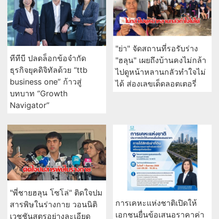
"ย่า" จัดสถานที่รอรับร่าง
ทีทีบี ปลดล็อกข้อจำกัด
"ฮลุน" เผยถึงบ้านคงไม่กล้า
ธุรกิจยุคดิจิทัลด้วย “ttb
ไปดูหน้าหลานกลัวทำใจไม่
business one” ก้าวสู่
ได้ ส่องเลขเด็ดลอตเตอรี่
บทบาท “Growth
Navigator”
"พี่ชายฮลุน โซโล่" ติดใจปม
การเคหะแห่งชาติเปิดให้
สารพิษในร่างกาย วอนนิติ
เอกชนยื่นข้อเสนอราคาค่า
เวชชันสูตรอย่างละเอียด