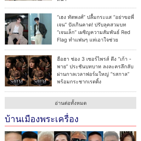
“เฮง ทัตพงศ์” ปลื้มกระแส “อย่าขอพี่
เจน” ปังเกินคาด! ปรับลุคสวมบท
“เจนเล็ก” เผชิญความสัมพันธ์ Red
Flag ทำแฟนๆ แห่เอาใจช่วย
ฮือฮา ช่อง 3 เซอร์ไพรส์ ดึง “เก้า -
พาย” ประชันบทบาท ลงละครลึกลับ
ผ่านกาลเวลาฟอร์มใหญ่ “รสกาล”
พร้อมกระชากเรตติ้ง
อ่านต่อทั้งหมด
บ้านเมืองพระเครื่อง