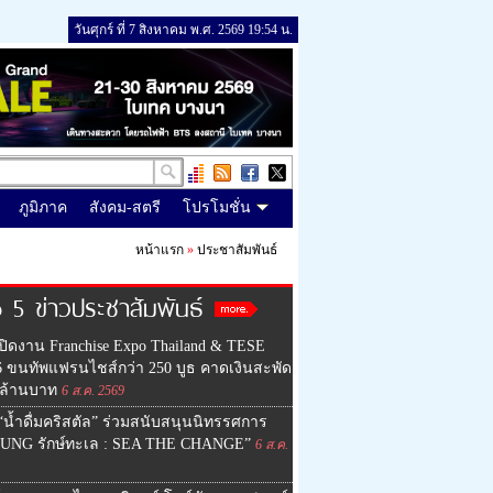
วันศุกร์ ที่ 7 สิงหาคม พ.ศ. 2569 19:54 น.
ภูมิภาค
สังคม-สตรี
โปรโมชั่น
หน้าแรก
»
ประชาสัมพันธ์
 5 ข่าวประชาสัมพันธ์
ปิดงาน Franchise Expo Thailand & TESE
6 ขนทัพแฟรนไชส์กว่า 250 บูธ คาดเงินสะพัด
 ล้านบาท
6 ส.ค. 2569
น้ำดื่มคริสตัล” ร่วมสนับสนุนนิทรรศการ
UNG รักษ์ทะเล : SEA THE CHANGE”
6 ส.ค.