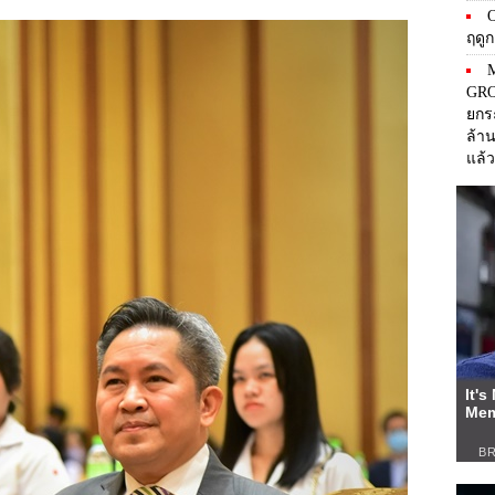
O
ฤดู
M
GRO
ยกร
ล้า
แล้ว