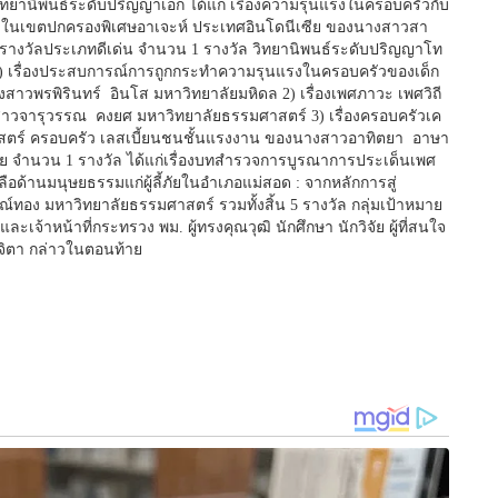
ทยานิพนธ์ระดับปริญญาเอก ได้แก่ เรื่องความรุนแรงในครอบครัวกับ
งในเขตปกครองพิเศษอาเจะห์ ประเทศอินโดนีเซีย ของนางสาวสา
ด้รางวัลประเภทดีเด่น จำนวน 1 รางวัล วิทยานิพนธ์ระดับปริญญาโท
 1) เรื่องประสบการณ์การถูกกระทำความรุนแรงในครอบครัวของเด็ก
วพรพิรินทร์ อินโส มหาวิทยาลัยมหิดล 2) เรื่องเพศภาวะ เพศวิถี
วจารุวรรณ คงยศ มหาวิทยาลัยธรรมศาสตร์ 3) เรื่องครอบครัวเค
ธศาสตร์ ครอบครัว เลสเบี้ยนชนชั้นแรงงาน ของนางสาวอาทิตยา อาษา
จำนวน 1 รางวัล ได้แก่เรื่องบทสำรวจการบูรณาการประเด็นเพศ
อด้านมนุษยธรรมแก่ผู้ลี้ภัยในอำเภอแม่สอด : จากหลักการสู่
ทอง มหาวิทยาลัยธรรมศาสตร์ รวมทั้งสิ้น 5 รางวัล กลุ่มเป้าหมาย
ละเจ้าหน้าที่กระทรวง พม. ผู้ทรงคุณวุฒิ นักศึกษา นักวิจัย ผู้ที่สนใจ
ิจิตา กล่าวในตอนท้าย