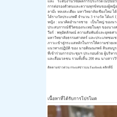
และ ระดับงานวิจัยผลการประกวดในปีนี้มีวิ
การต่อรองตัวตนและความทุกข์ทนของผู้หญิ
ลาม๊ะ หลงสะเตียะ มหาวิทยาลัยเชียงใหม่ ไ
ได้รางวัลประเภทดี จำนวน 3 รางวัล ได้แก่
หญิง : แนวคิดอำนาจชาย เป็นใหญ่ ของนางสา
ประสบการณ์ชีวิตของกะเทยในคุก ของนางสา
วียร์ : พหุอัตลักษณ์ ความสัมพันธ์และยุท
มหาวิทยาลัยธรรมศาสตร์ และประเภทชมเชย 
ภาวะเข้าสู่กระแสหลักในการให้ความช่วยเหลื
แนวทางปฏิบัติ ของ นายติณณภพจ์ สินสมบูรณ์
ที่เข้าร่วมการประชุมฯ ประกอบด้วย ผู้บริหารแ
และสื่อมวลชน รวมทั้งสิ้น 200 คน นางสาวว
ติดตามข่าวด่วน กระแสข่าวบน Facebook คลิกที่นี่