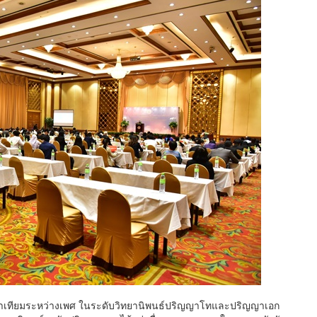
าเทียมระหว่างเพศ ในระดับวิทยานิพนธ์ปริญญาโทและปริญญาเอก