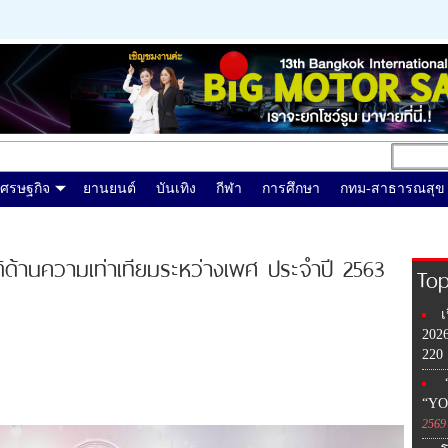
เศรษฐกิจ
ยานยนต์
บันเทิง
กีฬา
การศึกษา
กทม-สาธารณสุข
ิด้านความเท่าเทียมระหว่างเพศ ประจำปี 2563
Top
เ
202
220
“
“YO
2569