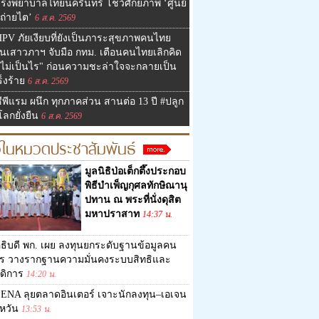
รงพยาบาลไทยนครินทร์ โชว์ศักยภาพ ‘ศูนย์
ถ่ายไต’
6 ส.ค. 2569
PV ภัยเงียบที่ยังเป็นภาระสุขภาพคนไทย
นเสาวภาฯ จับมือ กทม. เตือนคนไทยเลิกคิด
 "ไม่เป็นไร" ก่อนความชะล่าใจจะกลายเป็น
็งร้าย
6 ส.ค. 2569
ีพีแรม ผนึก ทุกภาคส่วน สานต่อ 13 ปี #ปลูก
อโลกยั่งยืน
6 ส.ค. 2569
วในหมวดประชาสัมพันธ์
มูลนิธิป่อเต็กตึ๊งประกอบ
พิธีบำเพ็ญกุศลทักษิณานุ
ปทาน ณ พระที่นั่งดุสิต
มหาปราสาท
14:37 น.
ธิบดี พก. เผย ลงทุนยกระดับฐานข้อมูลคน
าร วางรากฐานความมั่นคงระบบสิทธิและ
สดิการ
14:20 น.
ENA ลุยตลาดอินเตอร์ เจาะนักลงทุน–เอเจน
้หวัน
13:53 น.