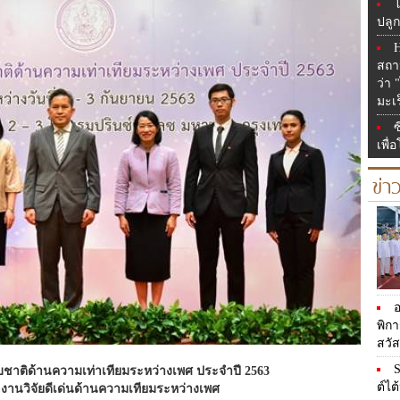
โ
ปลูก
H
สถา
ว่า
มะเร
ซ
เพื่
ข่า
อ
พิก
สวั
S
บชาติด้านความเท่าเทียมระหว่างเพศ ประจำปี 2563
ต์ไต
านวิจัยดีเด่นด้านความเทียมระหว่างเพศ