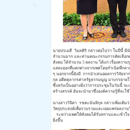
นายปรเมธี วิมลศิริ กล่าวต่อไปว่า ในปีนี้ 
จำนวนมาก และท่านคณะกรรมการคัดเลือกผลง
สังคม ได้จำนวน 5 ผลงาน ได้แก่ เรื่องควา
แสดงออกที่แตกต่างจากเพศโดยกำเนิดที่ก
ๆ นอกจากนี้ยังมี การนำเสนอผลการวิจัยจากผู
กุล อดีตตุลากรศาลรัฐธรรมนูญ มาบรรยายให
ซึ่งหวังเป็นอย่างยิ่งว่าการประชุมในวันนี
สร้างสรรค์ อันจะนำมาซึ่งองค์ความรู้ที่จะใ
นางสาววิจิตา รชตะนันทิกุล กล่าวเพิ่มเติม
วัตถุประสงค์เพื่อรวบรวมและเผยแพร่ผลงานวิ
ระหว่างเพศให้สังคมได้รับทราบและเข้าใจ 
ยิ่งขึ้น