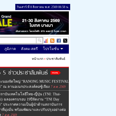
วันเสาร์ ที่ 8 สิงหาคม พ.ศ. 2569 06:58 น.
ภูมิภาค
สังคม-สตรี
โปรโมชั่น
หน้าแรก
»
ประชาสัมพันธ์
 5 ข่าวประชาสัมพันธ์
ระนองจัดใหญ่ “RANONG MUSIC FESTIVAL
6” ณ ลานอเนกประสงค์คอซู้เจียง
7 ส.ค. 2569
ถาบันเทคโนโลยีไทย-ญี่ปุ่น (TNI: Thai-
hi) ฉลองครบรอบ 19ปีจัดงาน “TNI Day
6” ประกาศความเป็นผู้นำด้านสถาบันการ
าที่มุ่งมั่น พร้อมพัฒนาและปรับปรุงอย่างต่อ
ง
7 ส.ค. 2569