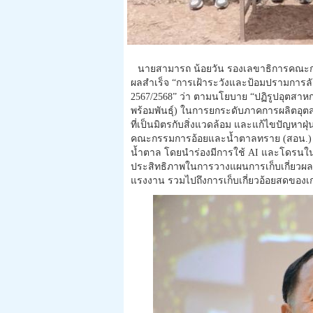
นายสามารถ น้อยวัน รองเลขาธิการคณะก
ผลสำเร็จ “การเฝ้าระวังและป้อมปรามการลัก
2567/2568” ว่า ตามนโยบาย “ปฏิรูปอุตสา
พร้อมพันธุ์) ในการยกระดับภาคการผลิตอุ
ที่เป็นมิตรกับสิ่งแวดล้อม และแก้ไขปัญหาฝุ่
คณะกรรมการอ้อยและน้ำตาลทราย (สอน.) ไ
น้ำตาล โดยนำร่องมีการใช้ AI และโดรนในไร่
ประสิทธิภาพในการวางแผนการเก็บเกี่ยวผล
แรงงาน รวมไปถึงการเก็บเกี่ยวอ้อยสดของ