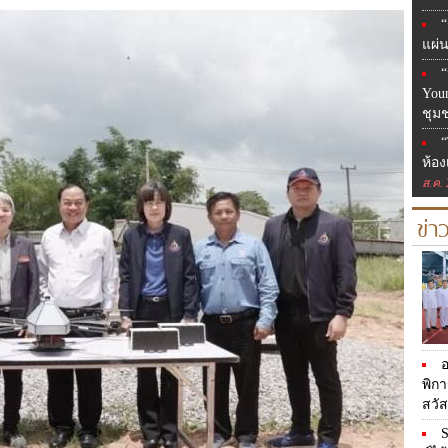
“
แผ่
“
Youn
ชุม
“
ห้อง
ส.ค.
ข่า
อ
พิก
สวั
S