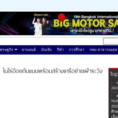
เศรษฐกิจ
ยานยนต์
บันเทิง
กีฬา
การศึกษา
กทม-สาธารณสุข
 ในไร่อ้อยต้นแบบพร้อมสร้างเครือข่ายเฝ้าระวัง
Top
202
ส
Nic
202
ศึกษ
เนื่อ