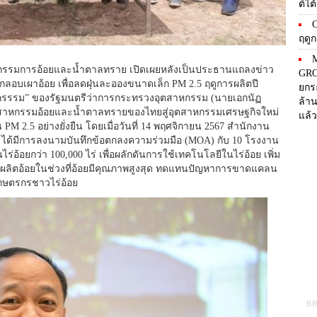
ต์ไต
O
ฤดู
M
รรมการอ้อยและน้ำตาลทราย เปิดเผยหลังเป็นประธานแถลงข่าว
GRO
ลอบเผาอ้อย เพื่อลดฝุ่นละอองขนาดเล็ก PM 2.5 ฤดูการผลิตปี
ยกร
หกรรรม” ของรัฐมนตรีว่าการกระทรวงอุตสาหกรรม (นายเอกนัฏ
ล้า
ตสาหกรรมอ้อยและน้ำตาลทรายของไทยสู่อุตสาหกรรมเศรษฐกิจใหม่
แล้ว
น PM 2.5 อย่างยั่งยืน โดยเมื่อวันที่ 14 พฤศจิกายน 2567 สำนักงาน
ด้มีการลงนามบันทึกข้อตกลงความร่วมมือ (MOA) กับ 10 โรงงาน
อ้อยกว่า 100,000 ไร่ เพื่อผลักดันการใช้เทคโนโลยีในไร่อ้อย เพิ่ม
ผลิตอ้อยในช่วงที่อ้อยมีคุณภาพสูงสุด ทดแทนปัญหาการขาดแคลน
เกษตรกรชาวไร่อ้อย