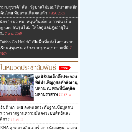
รมว.สุชาติ” ลั่น! รัฐบาลไม่ยอมให้นายทุนยึด
นดินไทย ทับลานเห็นผลแล้ว
7 ส.ค. 2569
นิกร” รมว.พม. หนุนปั้นเด็ก-เยาวชน เป็น
g care คนรุ่นใหม่ ใส่ใจดูแลผู้สูงอายุใน
ชน
7 ส.ค. 2569
Taisho Go Health” เปิดพื้นที่แห่งโอกาสจาก
เรียนสู่ชุมชน สร้างรากฐานสุขภาวะที่ดี
7
 2569
วในหมวดประชาสัมพันธ์
มูลนิธิป่อเต็กตึ๊งประกอบ
พิธีบำเพ็ญกุศลทักษิณานุ
ปทาน ณ พระที่นั่งดุสิต
มหาปราสาท
14:37 น.
ธิบดี พก. เผย ลงทุนยกระดับฐานข้อมูลคน
าร วางรากฐานความมั่นคงระบบสิทธิและ
สดิการ
14:20 น.
ENA ลุยตลาดอินเตอร์ เจาะนักลงทุน–เอเจน