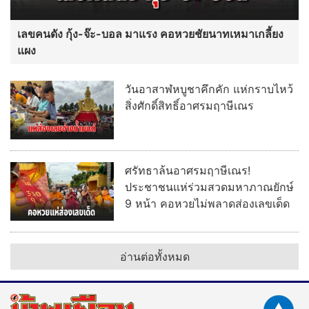
เลขคนดัง กุ้ง-จ๊ะ-บอล มาแรง คอหวยชัยนาทเหมาเกลี้ยง
แผง
วันอาสาฬหบูชาคึกคัก แห่กราบไหว้
สิ่งศักดิ์สิทธิ์อาศรมฤาษีเณร
ศรัทธาล้นอาศรมฤาษีเณร!
ประชาชนแห่ร่วมสวดมหาภาณยักษ์
9 หน้า คอหวยไม่พลาดส่องเลขเด็ด
อ่านต่อทั้งหมด