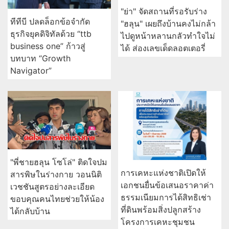
"ย่า" จัดสถานที่รอรับร่าง
ทีทีบี ปลดล็อกข้อจำกัด
"ฮลุน" เผยถึงบ้านคงไม่กล้า
ธุรกิจยุคดิจิทัลด้วย “ttb
ไปดูหน้าหลานกลัวทำใจไม่
business one” ก้าวสู่
ได้ ส่องเลขเด็ดลอตเตอรี่
บทบาท “Growth
Navigator”
"พี่ชายฮลุน โซโล่" ติดใจปม
การเคหะแห่งชาติเปิดให้
สารพิษในร่างกาย วอนนิติ
เอกชนยื่นข้อเสนอราคาค่า
เวชชันสูตรอย่างละเอียด
ธรรมเนียมการได้สิทธิเช่า
ขอบคุณคนไทยช่วยให้น้อง
ที่ดินพร้อมสิ่งปลูกสร้าง
ได้กลับบ้าน
โครงการเคหะชุมชน