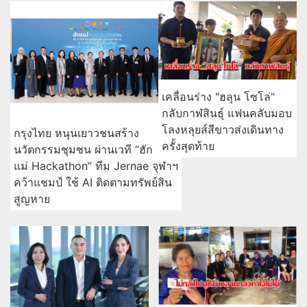
เคลื่อนร่าง "ฮลุน โซโล่"
กลับกาฬสินธุ์ แฟนคลับมอบ
โลงหลุยส์สีขาวส่งเดินทาง
กรุงไทย หนุนเยาวชนสร้าง
ครั้งสุดท้าย
นวัตกรรมชุมชน ผ่านเวที “ฮัก
แม่ Hackathon” ทีม Jernae จุฬาฯ
คว้าแชมป์ ใช้ AI ติดตามทรัพย์สิน
สูญหาย