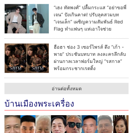
“เฮง ทัตพงศ์” ปลื้มกระแส “อย่าขอพี่
เจน” ปังเกินคาด! ปรับลุคสวมบท
“เจนเล็ก” เผชิญความสัมพันธ์ Red
Flag ทำแฟนๆ แห่เอาใจช่วย
ฮือฮา ช่อง 3 เซอร์ไพรส์ ดึง “เก้า -
พาย” ประชันบทบาท ลงละครลึกลับ
ผ่านกาลเวลาฟอร์มใหญ่ “รสกาล”
พร้อมกระชากเรตติ้ง
อ่านต่อทั้งหมด
บ้านเมืองพระเครื่อง