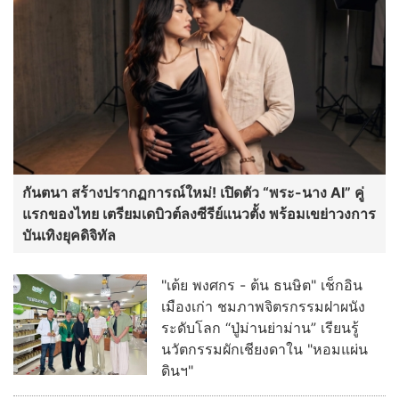
กันตนา สร้างปรากฏการณ์ใหม่! เปิดตัว “พระ-นาง AI” คู่
แรกของไทย เตรียมเดบิวต์ลงซีรีย์แนวตั้ง พร้อมเขย่าวงการ
บันเทิงยุคดิจิทัล
"เต้ย พงศกร - ต้น ธนษิต" เช็กอิน
เมืองเก่า ชมภาพจิตรกรรมฝาผนัง
ระดับโลก “ปู่ม่านย่าม่าน” เรียนรู้
นวัตกรรมผักเชียงดาใน "หอมแผ่น
ดินฯ"