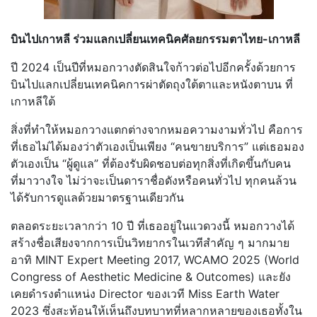
บินไปเกาหลี ร่วมแลกเปลี่ยนเทคนิคศัลยกรรมตา
ไทย-เกาหลี
ปี 2024 เป็นปีที่หมอกวางตัดสินใจก้าวต่
อไปอีกครั้งด้วยการ
บินไปแลกเปลี่ยนเทคนิคการผ่าตัดถุงใต้ตาและหนั
งตาบน ที่
เกาหลีใต้
สิ่งที่ทำให้หมอกวางแตกต่างจากห
มอความงามทั่วไป คือการ
ที่เธอไม่ได้มองว่าตัวเอง
เป็นเพียง “คนขายบริการ” แต่เธอมอง
ตัวเองเป็น “ผู้ดูแล” ที่ต้องรับผิดชอบต่อทุกสิ่งที่เ
กิดขึ้นกับคน
ที่มาวางใจ ไม่ว่าจะเป็นดาราชื่อดังหรือคนทั่
วไป ทุกคนล้วน
ได้รับการดูแลด้วยมาตร
ฐานเดียวกัน
ตลอดระยะเวลากว่า 10 ปี ที่เธออยู่ในแวดวงนี้ หมอกวางได้
สร้างชื่อเสียงจากการ
เป็นวิทยากรในเวทีสำคัญ ๆ มากมาย
อาทิ MINT Expert Meeting 2017, WCAMO 2025 (World
Congress of Aesthetic Medicine & Outcomes) และยัง
เคยดำรงตำแหน่ง Director ของเวที Miss Earth Water
2023 ซึ่งสะท้อนให้เห็นถึงบทบาทที่หล
ากหลายของเธอทั้งใน