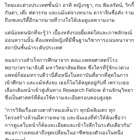
ไทยและต่างประเทศชั้นนำ อาทิ หญิงรฐา, กบ พิมลรัตน์, วิกกี้
กันตา, เต๊ะ ศตวรรษ และแม้แต่จางหนาน ดาราจีนชื่อดัง รวม
ถึงเซเลบริตี้อีกมากมายที่วา
งใจให้เธอดูแลความงาม
แต่น้อยคนนักที่จะรู้ว่า เบื้องหลังรอยยิ้มสดใสและภาพลัก
ษณ์
อ่อนหวานนั้น คือแพทย์หญิงที่มีพื้นฐานวิชากา
รแน่นหนาจาก
สถาบันชั้นนำระดั
บประเทศ
หมอกวางสำเร็จการศึกษาจาก คณะแพทยศาสตร์โรง
พยาบาลรามาธิบดี
มหาวิทยาลัยมหิดล ซึ่งใครที่รู้จักแวดวง
แพทย์ก็ย่
อมทราบดีว่านี่คือหนึ่งในสถาบัน
ที่ยากที่สุดในการ
เข้าศึกษา และแม้หลังจบ เธอก็ไม่ได้หยุดอยู่กับที่ เพราะเธอ
เลือกเดินหน้าเข้าสู่เส้
นทาง Research Fellow ด้านจักษุวิทยา
ซึ่งเป็นศาสตร์ที่ต้องใช้ความละ
เอียดรอบคอบสูงสุด
“การวิจัยเรื่องดวงตาทำหมอเห็นว่
า ทุกมิลลิเมตร ทุก
โครงสร้างล้วนมีความหมาย และนั่นเองที่ทำให้ฉันเชื่อว่า
การดูแลใบหน้าก็ต้องละเอียดและเ
ข้าใจลึกในระดับเดียวกัน”
หมอกวางเคยเล่าถึงจุดเปลี่ยนในอ
าชีพของตัวเองในหนึ่ง