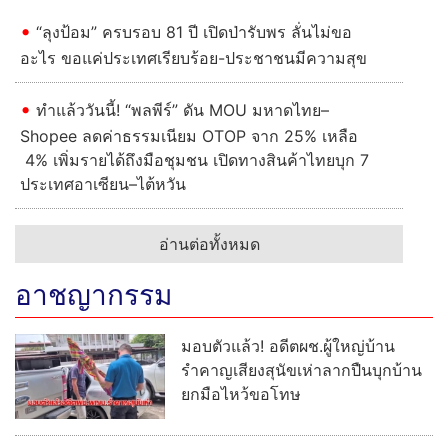
“ลุงป้อม” ครบรอบ 81 ปี เปิดป่ารับพร ลั่นไม่ขอ
อะไร ขอแค่ประเทศเรียบร้อย-ประชาชนมีความสุข
ทำแล้ววันนี้! “พลพีร์” ดัน MOU มหาดไทย–
Shopee ลดค่าธรรมเนียม OTOP จาก 25% เหลือ
4% เพิ่มรายได้ถึงมือชุมชน เปิดทางสินค้าไทยบุก 7
ประเทศอาเซียน–ไต้หวัน
อ่านต่อทั้งหมด
อาชญากรรม
มอบตัวแล้ว! อดีตผช.ผู้ใหญ่บ้าน
รำคาญเสียงสุนัขเห่าลากปืนบุกบ้าน
ยกมือไหว้ขอโทษ