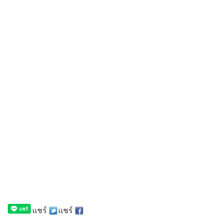
แชร์
แชร์