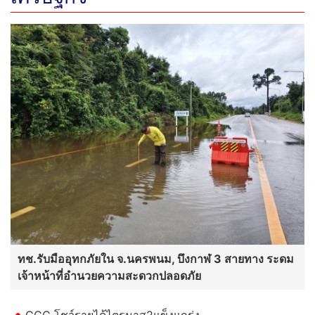
ทช.รับมืออุทกภัยใน จ.นครพนม, บึงกาฬ 3 สายทาง ระดม
เจ้าหน้าที่อำนวยความสะดวกปลอดภัย
GGC โชว์รายได้ไตรมาส2แข็งแกร่ง