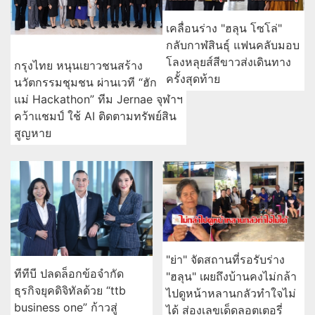
เคลื่อนร่าง "ฮลุน โซโล่"
กลับกาฬสินธุ์ แฟนคลับมอบ
โลงหลุยส์สีขาวส่งเดินทาง
กรุงไทย หนุนเยาวชนสร้าง
ครั้งสุดท้าย
นวัตกรรมชุมชน ผ่านเวที “ฮัก
แม่ Hackathon” ทีม Jernae จุฬาฯ
คว้าแชมป์ ใช้ AI ติดตามทรัพย์สิน
สูญหาย
"ย่า" จัดสถานที่รอรับร่าง
ทีทีบี ปลดล็อกข้อจำกัด
"ฮลุน" เผยถึงบ้านคงไม่กล้า
ธุรกิจยุคดิจิทัลด้วย “ttb
ไปดูหน้าหลานกลัวทำใจไม่
business one” ก้าวสู่
ได้ ส่องเลขเด็ดลอตเตอรี่