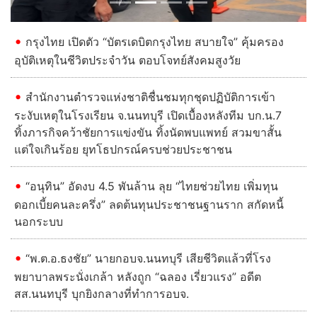
กรุงไทย เปิดตัว “บัตรเดบิตกรุงไทย สบายใจ” คุ้มครอง
อุบัติเหตุในชีวิตประจำวัน ตอบโจทย์สังคมสูงวัย
สำนักงานตำรวจแห่งชาติชื่นชมทุกชุดปฏิบัติการเข้า
ระงับเหตุในโรงเรียน จ.นนทบุรี เปิดเบื้องหลังทีม บก.น.7
ทิ้งภารกิจคว้าชัยการแข่งขัน ทิ้งนัดพบแพทย์ สวมขาสั้น
แต่ใจเกินร้อย ยุทโธปกรณ์ครบช่วยประชาชน
“อนุทิน” อัดงบ 4.5 พันล้าน ลุย “ไทยช่วยไทย เพิ่มทุน
ดอกเบี้ยคนละครึ่ง” ลดต้นทุนประชาชนฐานราก สกัดหนี้
นอกระบบ
“พ.ต.อ.ธงชัย” นายกอบจ.นนทบุรี เสียชีวิตแล้วที่โรง
พยาบาลพระนั่งเกล้า หลังถูก “ฉลอง เรี่ยวแรง” อดีต
สส.นนทบุรี บุกยิงกลางที่ทำการอบจ.