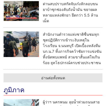
ด่านสบปราบสกัดจับเก๋งลักลอบขน
ยาบ้าซุกช่องลับถังน้ำมัน ขยายผล
ทลายแหล่งพักยา ยึดกว่า 5.5 ล้าน
เม็ด
สำนักงานตำรวจแห่งชาติชื่นชมทุก
ชุดปฏิบัติการเข้าระงับเหตุใน
โรงเรียน จ.นนทบุรี เปิดเบื้องหลังทีม
บก.น.7 ทิ้งภารกิจคว้าชัยการแข่งขัน
ทิ้งนัดพบแพทย์ สวมขาสั้นแต่ใจเกิน
ร้อย ยุทโธปกรณ์ครบช่วยประชาชน
อ่านต่อทั้งหมด
ภูมิภาค
ผู้ว่าฯ นครพนม ลุยน้ำท่วมถนนสาย