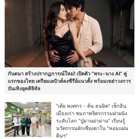
กันตนา สร้างปรากฏการณ์ใหม่! เปิดตัว “พระ-นาง AI” คู่
แรกของไทย เตรียมเดบิวต์ลงซีรีย์แนวตั้ง พร้อมเขย่าวงการ
บันเทิงยุคดิจิทัล
"เต้ย พงศกร - ต้น ธนษิต" เช็กอิน
เมืองเก่า ชมภาพจิตรกรรมฝาผนัง
ระดับโลก “ปู่ม่านย่าม่าน” เรียนรู้
นวัตกรรมผักเชียงดาใน "หอมแผ่น
ดินฯ"