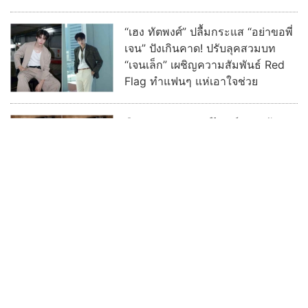
“เฮง ทัตพงศ์” ปลื้มกระแส “อย่าขอพี่
เจน” ปังเกินคาด! ปรับลุคสวมบท
“เจนเล็ก” เผชิญความสัมพันธ์ Red
Flag ทำแฟนๆ แห่เอาใจช่วย
ฮือฮา ช่อง 3 เซอร์ไพรส์ ดึง “เก้า -
พาย” ประชันบทบาท ลงละครลึกลับ
ผ่านกาลเวลาฟอร์มใหญ่ “รสกาล”
พร้อมกระชากเรตติ้ง
อ่านต่อทั้งหมด
บ้านเมืองพระเครื่อง