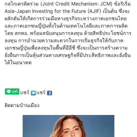
กลไกเครดิตร่วม (Joint Credit Mechanism: JCM) ข้อริเริ่ม
Asia-Japan Investing for the Future (AJIF) เป็นต้น ซึ่งจะ
ผลักดันให้เกิดการร่วมมือ
ทางธุรกิจระหว่างภาคเอกชนไทย
และ
ภาคเอกชนญี่ปุ่นทั้งในด้
านเทคโนโลยีและภาคการผลิต
โดย สกพอ. พร้อมสนับสนุนการลงทุน ด้วยสิทธิประโยชน์การ
ลงทุน การอำนวยความสะดวกในการเริ่มธุร
กิจให้กับภาค
เอกชนญี่ปุ่นเพื่อล
งทุนในพื้นที่อีอีซี ซึ่งจะเป็นการสร้างความ
ยั่งยืนก
ารเป็นหุ้นส่วนทางเศรษฐกิจที่มี
ประสิทธิภาพและยั่งยืน
ได้ในอนาค
ต
แชร์
แชร์
ติดตามบ้านเมือง