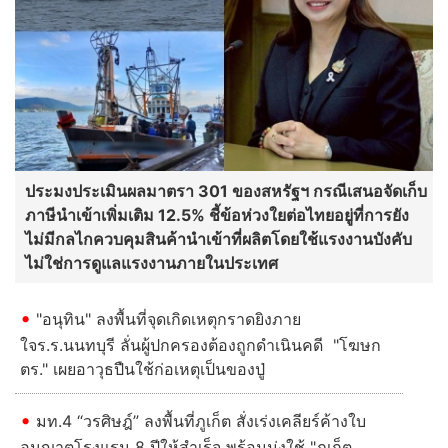
ประมงประเมินผลมาตรา 301 ของสหรัฐฯ กรณีเสนอจัดเก็บ
ภาษีนำเข้าเพิ่มเติม 12.5% ชี้ข้อห่วงใยต่อไทยอยู่ที่การยัง
ไม่มีกลไกควบคุมสินค้านำเข้าที่ผลิตโดยใช้แรงงานบังคับ
ไม่ใช่การดูแลแรงงานภายในประเทศ
"อนุทิน" ลงพื้นที่จุดเกิดเหตุกราดยิงภาย
ใจร.ร.นนทบุรี ลั่นผู้ปกครองต้องถูกดําเนินคดี "โฆษก
ตร." เผยอาวุธปืนใช้ก่อเหตุเป็นของปู่
มท.4 “วรศิษฎ์” ลงพื้นที่ภูเก็ต สั่งเร่งเคลียร์ค้างใบ
อนุญาตโรงแรม 8 ปีให้สำเร็จ พร้อมมุ่งใช้ "ภูเก็ต