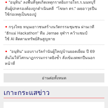
"อนุทิน" ลงพื้นที่จุดเกิดเหตุกราดยิงภายใจร.ร.นนทบุรี
ลั่นผู้ปกครองต้องถูกดําเนินคดี "โฆษก ตร." เผยอาวุธปืน
ใช้ก่อเหตุเป็นของปู่
กรุงไทย หนุนเยาวชนสร้างนวัตกรรมชุมชน ผ่านเวที
“ฮักแม่ Hackathon” ทีม Jernae จุฬาฯ คว้าแชมป์
ใช้ AI ติดตามทรัพย์สินสูญหาย
"อนุทิน" มอบรางวัลกำนันผู้ใหญ่บ้านยอดเยี่ยม ปี 69
ลั่นไม่ให้โศกนาฏกรรมกราดยิงซ้ำ สั่งเข้มงดพกปืนนอก
หน้าที่
อ่านต่อทั้งหมด
เกาะกระแสข่าว