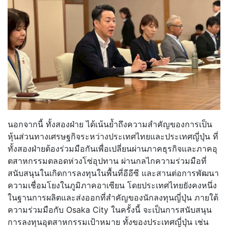
นอกจากนี้ ทั้งสองฝ่าย ได้เน้นย้ำถึงความสำคัญของการเป็
น
หุ้นส่วนทางเศรษฐกิจระหว่
างประเทศไทยและประเทศญี่ปุ่น ที่
ทั้งสองฝ่ายต้องร่วมมือกันเพื่
อเปลี่ยนผ่านภาคธุรกิจและภาคอุ
ตสาหกรรมตลอดห่วงโซ่อุปทาน ผ่านกลไกความร่วมมือที่
สนับสนุน
ในเกิดการลงทุนในพื้นที่อีอีซี และสานต่อการพัฒนา
ความเชื่อมโยง
ในภูมิภาคอาเซียน โดยประเทศไทยยังคงหนึ่ง
ในฐานการ
ผลิตและส่งออกที่สำคัญของนั
กลงทุนญี่ปุ่น ภายใต้
ความร่วมมือกับ Osaka City ในครั้งนี้ จะเป็นการสนับสนุน
การลงทุนอุตสา
หกรรมเป้าหมาย ทั้งของประเทศญี่ปุ่น เช่น