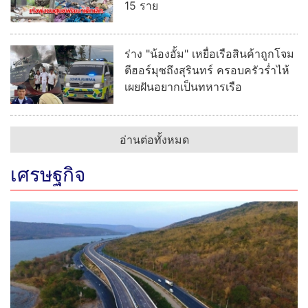
15 ราย
ร่าง "น้องอั้ม" เหยื่อเรือสินค้าถูกโจม
ตีฮอร์มุซถึงสุรินทร์ ครอบครัวร่ำไห้
เผยฝันอยากเป็นทหารเรือ
อ่านต่อทั้งหมด
เศรษฐกิจ