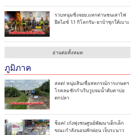
รวบหนุ่มซิ่งจยย.แหกด่านชนเสาไฟ
ยึดไอซ์ 1.1 กิโลกรัม-ยาบ้าซุกใต้เบาะ
อ่านต่อทั้งหมด
ภูมิภาค
สลด! หนุ่มสินเชื่อสหกรณ์การเกษตฯ
โรคลมชักกำเริบวูบจมน้ำดับคาบ่อ
ตกปลา
ช็อค! เก๋งพุ่งชนศูนย์พัฒนาเด็กเล็ก
ขณะกำลังนอนพักผ่อน เจ็บระนาว