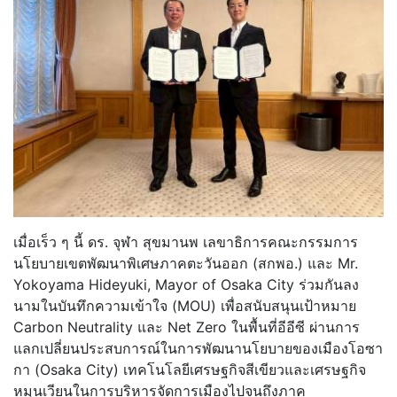
เมื่อเร็ว ๆ นี้ ดร. จุฬา สุขมานพ เลขาธิการคณะกรรมการ
นโยบายเขตพั
ฒนาพิเศษภาคตะวันออก (สกพอ.) และ Mr.
Yokoyama Hideyuki, Mayor of Osaka City ร่วมกันลง
นามในบันทึกความเข้าใจ (MOU) เพื่อสนับสนุนเป้าหมาย
Carbon Neutrality และ Net Zero ในพื้นที่อีอีซี ผ่านการ
แลกเปลี่ยนประสบการณ์ในก
ารพัฒนานโยบายของเมืองโอซา
กา (Osaka City) เทคโนโลยีเศรษฐกิจสีเขียวและเศร
ษฐกิจ
หมุนเวียนในการบริหารจั
ดการเมืองไปจนถึงภาค