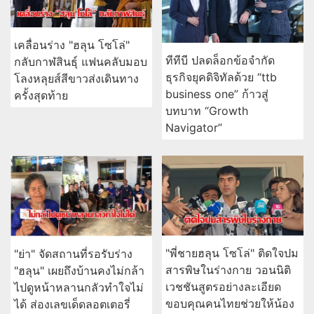
เคลื่อนร่าง "ฮลุน โซโล่"
ทีทีบี ปลดล็อกข้อจำกัด
กลับกาฬสินธุ์ แฟนคลับมอบ
ธุรกิจยุคดิจิทัลด้วย “ttb
โลงหลุยส์สีขาวส่งเดินทาง
business one” ก้าวสู่
ครั้งสุดท้าย
บทบาท “Growth
Navigator”
"พี่ชายฮลุน โซโล่" ติดใจปม
"ย่า" จัดสถานที่รอรับร่าง
สารพิษในร่างกาย วอนนิติ
"ฮลุน" เผยถึงบ้านคงไม่กล้า
เวชชันสูตรอย่างละเอียด
ไปดูหน้าหลานกลัวทำใจไม่
ขอบคุณคนไทยช่วยให้น้อง
ได้ ส่องเลขเด็ดลอตเตอรี่