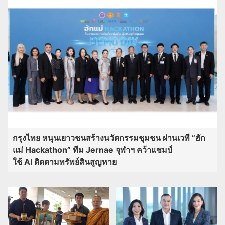
กรุงไทย หนุนเยาวชนสร้างนวัตกรรมชุมชน ผ่านเวที “ฮัก
แม่ Hackathon” ทีม Jernae จุฬาฯ คว้าแชมป์
ใช้ AI ติดตามทรัพย์สินสูญหาย