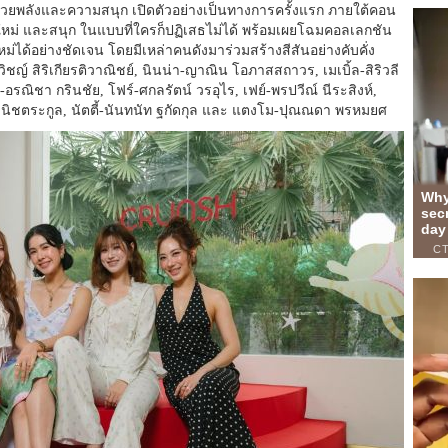
้วยพลังและความสนุก เปิดตัวอย่างเป็นทางการครั้งแรก ภายใต้คอน
ดใหม่ และสนุก ในแบบที่ใครก็ปฏิเสธไม่ได้ พร้อมเผยโฉมคอลเลกชัน
ม่ได้อย่างชัดเจน โดยมีเหล่าคนดังมาร่วมสร้างสีสันอย่างคับคั่ง
ิชญ์ สิริเกียรติวาณิชย์, นินน่า-ญาณิน โอภาสสถาวร, เมเบิ้ล-สิริวลี
าว-อรณิชา กรินชัย, โฟร์-ศกลรัตน์ วรอุไร, เฟย์-พรปวีณ์ นีระสิงห์,
นิชตระกูล, นัตตี้-นันทนัท ฐกัดกุล และ แตงโม-ปุณณดา พรหมยศ