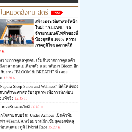
วในหมวดสังคม-สตรี
สร้างประวัติศาสตร์หน้า
ใหม่! "ALTANI" รถ
จักรยานยนต์ไฟฟ้าของพี่
น้องมุสลิม 100% ความ
ภาคภูมิใจของภาคใต้
3 น.
พราะการดูแลทุกคน เริ่มต้นจากการดูแลตัว
ถึงเวลาคุณแม่เติมพลัง และกลับมา Bloom อีก
้ง กับงาน “BLOOM & BREATH” ที่ เดอะ
์ค
12:20 น.
Napura Sleep Salon and Wellness” มิติใหม่ของ
สปาศีรษะศาสตร์อายุรเวท เพื่อการพักผ่อน
งแท้จริง
12:15 น.
้วยจงรักและภักดี
14:16 น.
ูกใจสายสปอร์ต! Under Armour เปิดตัวทีม
กีฬา #TeamUA พร้อมชวนฝึกเข้มสุดเอกซ์คลู
ก่อนลุยสมรภูมิ Hybrid Race
15:23 น.