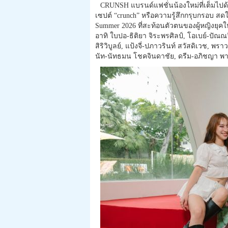
CRUNSH แบรนด์แฟชั่นน้องใหม่ที่เต็มไปด
เซปต์ “crunch” หรือความรู้สึกกรุบกรอบ ส
Summer 2026 ที่สะท้อนตัวตนของผู้หญิงยุคให
อาทิ ใบปอ-ธิติยา จิระพรศิลป์, โอเบย์-ปัณณว
สิริวิบูลย์, แป้งจี่-ปภาวรินท์ สวัสดิเวช, พร
นัท-นัทธมน โชคจินดาชัย, ดรีม-อภิชญา พา