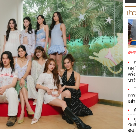
ข่า
09:5
เ
เอง 
ครั
ปาร
“
การ
อย่า
ด
ถ
นัก
ซีฟ 