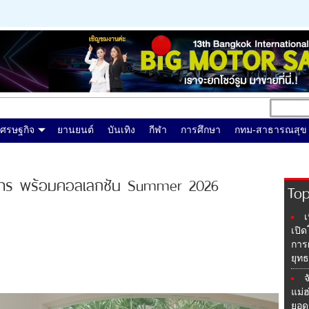
เศรษฐกิจ
ยานยนต์
บันเทิง
กีฬา
การศึกษา
กทม-สาธารณสุข
งการ พร้อมคอลเลกชัน Summer 2026
Top
เ
เปิ
การผ
ยุท
จ
แม่
ยอด