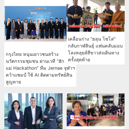
เคลื่อนร่าง "ฮลุน โซโล่"
กลับกาฬสินธุ์ แฟนคลับมอบ
โลงหลุยส์สีขาวส่งเดินทาง
กรุงไทย หนุนเยาวชนสร้าง
ครั้งสุดท้าย
นวัตกรรมชุมชน ผ่านเวที “ฮัก
แม่ Hackathon” ทีม Jernae จุฬาฯ
คว้าแชมป์ ใช้ AI ติดตามทรัพย์สิน
สูญหาย