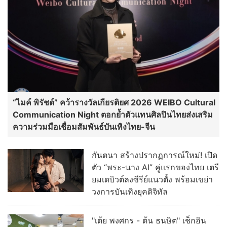
“ไมค์ พิรัชต์” คว้ารางวัลเกียรติยศ 2026 WEIBO Cultural
Communication Night ตอกย้ำตัวแทนศิลปินไทยส่งเสริม
ความร่วมมือเชื่อมสัมพันธ์บันเทิงไทย-จีน
กันตนา สร้างปรากฏการณ์ใหม่! เปิด
ตัว “พระ-นาง AI” คู่แรกของไทย เตรี
ยมเดบิวต์ลงซีรีย์แนวตั้ง พร้อมเขย่า
วงการบันเทิงยุคดิจิทัล
"เต้ย พงศกร - ต้น ธนษิต" เช็กอิน