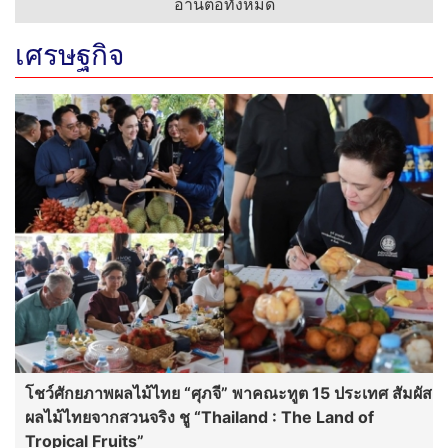
อ่านต่อทั้งหมด
เศรษฐกิจ
โชว์ศักยภาพผลไม้ไทย “ศุภจี” พาคณะทูต 15 ประเทศ สัมผัส
ผลไม้ไทยจากสวนจริง ชู “Thailand : The Land of
Tropical Fruits”