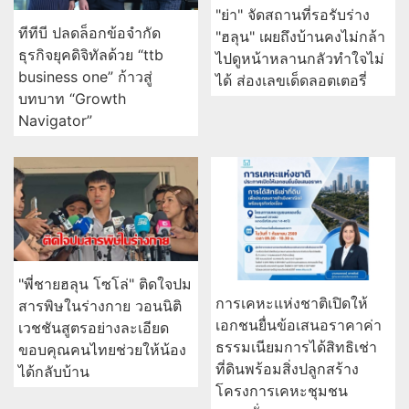
"ย่า" จัดสถานที่รอรับร่าง
ทีทีบี ปลดล็อกข้อจำกัด
"ฮลุน" เผยถึงบ้านคงไม่กล้า
ธุรกิจยุคดิจิทัลด้วย “ttb
ไปดูหน้าหลานกลัวทำใจไม่
business one” ก้าวสู่
ได้ ส่องเลขเด็ดลอตเตอรี่
บทบาท “Growth
Navigator”
"พี่ชายฮลุน โซโล่" ติดใจปม
การเคหะแห่งชาติเปิดให้
สารพิษในร่างกาย วอนนิติ
เอกชนยื่นข้อเสนอราคาค่า
เวชชันสูตรอย่างละเอียด
ธรรมเนียมการได้สิทธิเช่า
ขอบคุณคนไทยช่วยให้น้อง
ที่ดินพร้อมสิ่งปลูกสร้าง
ได้กลับบ้าน
โครงการเคหะชุมชน