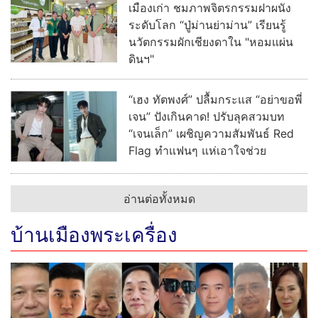
เมืองเก่า ชมภาพจิตรกรรมฝาผนัง
ระดับโลก “ปู่ม่านย่าม่าน” เรียนรู้
นวัตกรรมผักเชียงดาใน "หอมแผ่น
ดินฯ"
“เฮง ทัตพงศ์” ปลื้มกระแส “อย่าขอพี่
เจน” ปังเกินคาด! ปรับลุคสวมบท
“เจนเล็ก” เผชิญความสัมพันธ์ Red
Flag ทำแฟนๆ แห่เอาใจช่วย
อ่านต่อทั้งหมด
บ้านเมืองพระเครื่อง