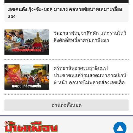
เลขคนดัง กุ้ง-จ๊ะ-บอล มาแรง คอหวยชัยนาทเหมาเกลี้ยง
แผง
วันอาสาฬหบูชาคึกคัก แห่กราบไหว้
สิ่งศักดิ์สิทธิ์อาศรมฤาษีเณร
ศรัทธาล้นอาศรมฤาษีเณร!
ประชาชนแห่ร่วมสวดมหาภาณยักษ์
9 หน้า คอหวยไม่พลาดส่องเลขเด็ด
อ่านต่อทั้งหมด