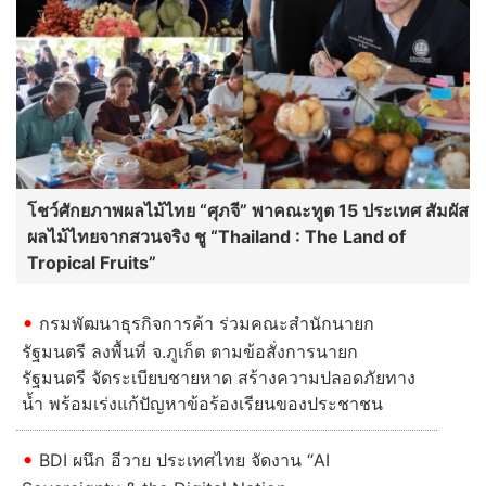
โชว์ศักยภาพผลไม้ไทย “ศุภจี” พาคณะทูต 15 ประเทศ สัมผัส
ผลไม้ไทยจากสวนจริง ชู “Thailand : The Land of
Tropical Fruits”
กรมพัฒนาธุรกิจการค้า ร่วมคณะสำนักนายก
รัฐมนตรี ลงพื้นที่ จ.ภูเก็ต ตามข้อสั่งการนายก
รัฐมนตรี จัดระเบียบชายหาด สร้างความปลอดภัยทาง
น้ำ พร้อมเร่งแก้ปัญหาข้อร้องเรียนของประชาชน
BDI ผนึก อีวาย ประเทศไทย จัดงาน “AI