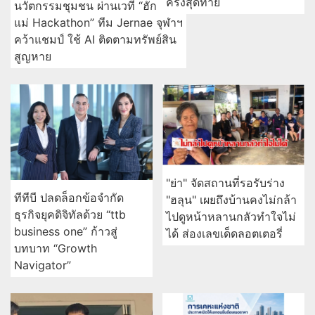
ครั้งสุดท้าย
นวัตกรรมชุมชน ผ่านเวที “ฮัก
แม่ Hackathon” ทีม Jernae จุฬาฯ
คว้าแชมป์ ใช้ AI ติดตามทรัพย์สิน
สูญหาย
"ย่า" จัดสถานที่รอรับร่าง
ทีทีบี ปลดล็อกข้อจำกัด
"ฮลุน" เผยถึงบ้านคงไม่กล้า
ธุรกิจยุคดิจิทัลด้วย “ttb
ไปดูหน้าหลานกลัวทำใจไม่
business one” ก้าวสู่
ได้ ส่องเลขเด็ดลอตเตอรี่
บทบาท “Growth
Navigator”