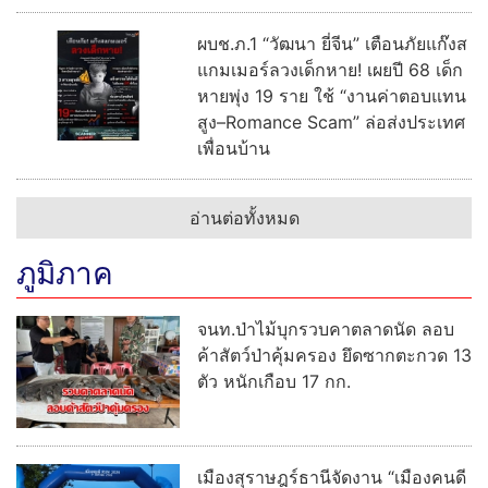
ผบช.ภ.1 “วัฒนา ยี่จีน” เตือนภัยแก๊งส
แกมเมอร์ลวงเด็กหาย! เผยปี 68 เด็ก
หายพุ่ง 19 ราย ใช้ “งานค่าตอบแทน
สูง–Romance Scam” ล่อส่งประเทศ
เพื่อนบ้าน
อ่านต่อทั้งหมด
ภูมิภาค
จนท.ป่าไม้บุกรวบคาตลาดนัด ลอบ
ค้าสัตว์ป่าคุ้มครอง ยึดซากตะกวด 13
ตัว หนักเกือบ 17 กก.
เมืองสุราษฎร์ธานีจัดงาน “เมืองคนดี