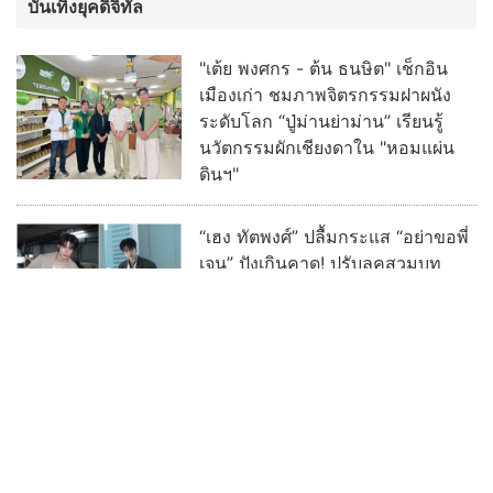
บันเทิงยุคดิจิทัล
"เต้ย พงศกร - ต้น ธนษิต" เช็กอิน
เมืองเก่า ชมภาพจิตรกรรมฝาผนัง
ระดับโลก “ปู่ม่านย่าม่าน” เรียนรู้
นวัตกรรมผักเชียงดาใน "หอมแผ่น
ดินฯ"
“เฮง ทัตพงศ์” ปลื้มกระแส “อย่าขอพี่
เจน” ปังเกินคาด! ปรับลุคสวมบท
“เจนเล็ก” เผชิญความสัมพันธ์ Red
Flag ทำแฟนๆ แห่เอาใจช่วย
ฮือฮา ช่อง 3 เซอร์ไพรส์ ดึง “เก้า -
พาย” ประชันบทบาท ลงละครลึกลับ
ผ่านกาลเวลาฟอร์มใหญ่ “รสกาล”
พร้อมกระชากเรตติ้ง