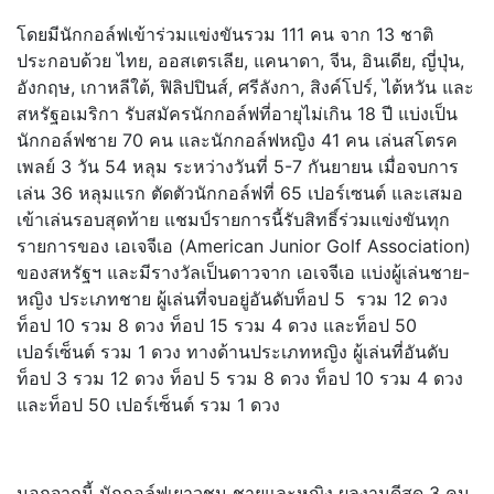
โดยมีนักกอล์ฟเข้าร่วมแข่งขันรวม 111 คน จาก 13 ชาติ
ประกอบด้วย ไทย, ออสเตรเลีย, แคนาดา, จีน, อินเดีย, ญี่ปุ่น,
อังกฤษ, เกาหลีใต้, ฟิลิปปินส์, ศรีลังกา, สิงค์โปร์, ไต้หวัน และ
สหรัฐอเมริกา รับสมัครนักกอล์ฟที่อายุไม่เกิน 18 ปี แบ่งเป็น
นักกอล์ฟชาย 70 คน และนักกอล์ฟหญิง 41 คน เล่นสโตรค
เพลย์ 3 วัน 54 หลุม ระหว่างวันที่ 5-7 กันยายน เมื่อจบการ
เล่น 36 หลุมแรก ตัดตัวนักกอล์ฟที่ 65 เปอร์เซนต์ และเสมอ
เข้าเล่นรอบสุดท้าย แชมป์รายการนี้รับสิทธิ์ร่วมแข่งขันทุก
รายการของ เอเจจีเอ (American Junior Golf Association)
ของสหรัฐฯ และมีรางวัลเป็นดาวจาก เอเจจีเอ แบ่งผู้เล่นชาย-
หญิง ประเภทชาย ผู้เล่นที่จบอยู่อันดับท็อป 5 รวม 12 ดวง
ท็อป 10 รวม 8 ดวง ท็อป 15 รวม 4 ดวง และท็อป 50
เปอร์เซ็นต์ รวม 1 ดวง ทางด้านประเภทหญิง ผู้เล่นที่อันดับ
ท็อป 3 รวม 12 ดวง ท็อป 5 รวม 8 ดวง ท็อป 10 รวม 4 ดวง
และท็อป 50 เปอร์เซ็นต์ รวม 1 ดวง
นอกจากนี้ นักกอล์ฟเยาวชน ชายและหญิง ผลงานดีสุด 3 คน