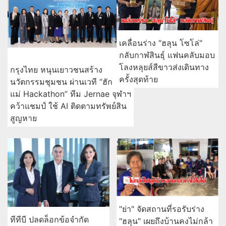
เคลื่อนร่าง "ฮลุน โซโล่"
กลับกาฬสินธุ์ แฟนคลับมอบ
โลงหลุยส์สีขาวส่งเดินทาง
กรุงไทย หนุนเยาวชนสร้าง
ครั้งสุดท้าย
นวัตกรรมชุมชน ผ่านเวที “ฮัก
แม่ Hackathon” ทีม Jernae จุฬาฯ
คว้าแชมป์ ใช้ AI ติดตามทรัพย์สิน
สูญหาย
"ย่า" จัดสถานที่รอรับร่าง
ทีทีบี ปลดล็อกข้อจำกัด
"ฮลุน" เผยถึงบ้านคงไม่กล้า