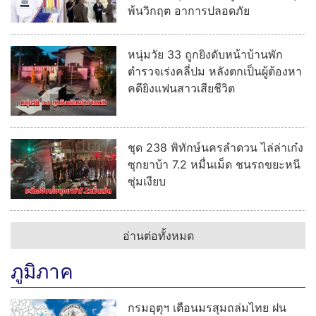
พ้นวิกฤต อาการปลอดภัย
หนุ่มวัย 33 ถูกยิงดับหน้าบ้านพัก
ตำรวจเร่งคลี่ปม หลังตกเป็นผู้ต้องหา
คดียิงแฟนสาวเสียชีวิต
ชุด 238 พิทักษ์นครลำดวน ไล่ล่าเก๋ง
ซุกยาบ้า 7.2 หมื่นเม็ด ชนรถขยะหนี
ซุ่มเงียบ
อ่านต่อทั้งหมด
ภูมิภาค
กรมอุตุฯ เตือนมรสุมถล่มไทย ฝน