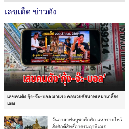
เลขเด็ด ข่าวดัง
เลขคนดัง กุ้ง-จ๊ะ-บอล มาแรง คอหวยชัยนาทเหมาเกลี้ยง
แผง
วันอาสาฬหบูชาคึกคัก แห่กราบไหว้
สิ่งศักดิ์สิทธิ์อาศรมฤาษีเณร