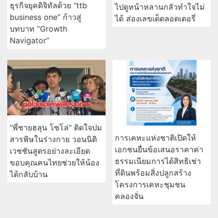
ธุรกิจยุคดิจิทัลด้วย “ttb
ไปดูหน้าหลานกลัวทำใจไม่
business one” ก้าวสู่
ได้ ส่องเลขเด็ดลอตเตอรี่
บทบาท “Growth
Navigator”
"พี่ชายฮลุน โซโล่" ติดใจปม
การเคหะแห่งชาติเปิดให้
สารพิษในร่างกาย วอนนิติ
เอกชนยื่นข้อเสนอราคาค่า
เวชชันสูตรอย่างละเอียด
ธรรมเนียมการได้สิทธิเช่า
ขอบคุณคนไทยช่วยให้น้อง
ที่ดินพร้อมสิ่งปลูกสร้าง
ได้กลับบ้าน
โครงการเคหะชุมชน
คลองจั่น