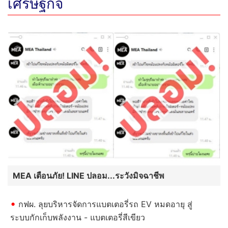
เศรษฐกิจ
MEA เตือนภัย! LINE ปลอม...ระวังมิจฉาชีพ
กฟผ. ลุยบริหารจัดการแบตเตอรี่รถ EV หมดอายุ สู่
ระบบกักเก็บพลังงาน - แบตเตอรี่สีเขียว