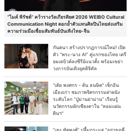
“ไมค์ พิรัชต์” คว้ารางวัลเกียรติยศ 2026 WEIBO Cultural
Communication Night ตอกย้ำตัวแทนศิลปินไทยส่งเสริม
ความร่วมมือเชื่อมสัมพันธ์บันเทิงไทย-จีน
กันตนา สร้างปรากฏการณ์ใหม่! เปิด
ตัว “พระ-นาง AI” คู่แรกของไทย เตรี
ยมเดบิวต์ลงซีรีย์แนวตั้ง พร้อมเขย่า
วงการบันเทิงยุคดิจิทัล
"เต้ย พงศกร - ต้น ธนษิต" เช็กอิน
เมืองเก่า ชมภาพจิตรกรรมฝาผนัง
ระดับโลก “ปู่ม่านย่าม่าน” เรียนรู้
นวัตกรรมผักเชียงดาใน "หอมแผ่น
ดินฯ"
“เฮง ทัตพงศ์” ปลื้มกระแส “อย่าขอพี่