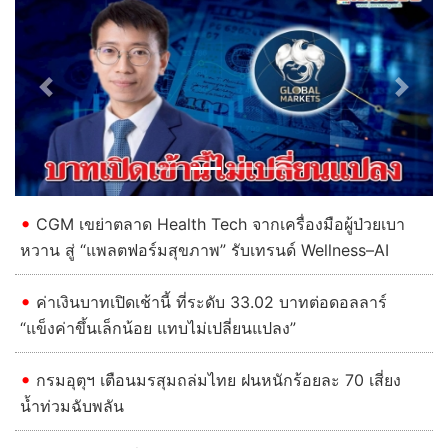
Previous
Next
CGM เขย่าตลาด Health Tech จากเครื่องมือผู้ป่วยเบา
หวาน สู่ “แพลตฟอร์มสุขภาพ” รับเทรนด์ Wellness–AI
ค่าเงินบาทเปิดเช้านี้ ที่ระดับ 33.02 บาทต่อดอลลาร์
“แข็งค่าขึ้นเล็กน้อย แทบไม่เปลี่ยนแปลง”
กรมอุตุฯ เตือนมรสุมถล่มไทย ฝนหนักร้อยละ 70 เสี่ยง
น้ำท่วมฉับพลัน