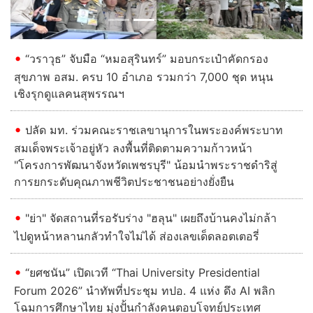
“วราวุธ” จับมือ “หมอสุรินทร์” มอบกระเป๋าคัดกรอง
สุขภาพ อสม. ครบ 10 อำเภอ รวมกว่า 7,000 ชุด หนุน
เชิงรุกดูแลคนสุพรรณฯ
ปลัด มท. ร่วมคณะราชเลขานุการในพระองค์พระบาท
สมเด็จพระเจ้าอยู่หัว ลงพื้นที่ติดตามความก้าวหน้า
"โครงการพัฒนาจังหวัดเพชรบุรี" น้อมนำพระราชดำริสู่
การยกระดับคุณภาพชีวิตประชาชนอย่างยั่งยืน
"ย่า" จัดสถานที่รอรับร่าง "ฮลุน" เผยถึงบ้านคงไม่กล้า
ไปดูหน้าหลานกลัวทำใจไม่ได้ ส่องเลขเด็ดลอตเตอรี่
“ยศชนัน” เปิดเวที “Thai University Presidential
Forum 2026” นำทัพที่ประชุม ทปอ. 4 แห่ง ดึง AI พลิก
โฉมการศึกษาไทย มุ่งปั้นกำลังคนตอบโจทย์ประเทศ