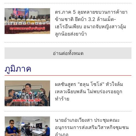
ตร.ภาค 5 ลุยทลายขบวนการค้ายา
ข้ามชาติ ยึดบ้า 3.2 ล้านเม็ด-
เฮโรอีนเพียบ อนาถจับหญิงสาวอุ้ม
ลูกน้อยส่งยาบ้า
อ่านต่อทั้งหมด
ภูมิภาค
ผลชันสูตร "ฮลุน โซโล่" หัวใจล้ม
เหลวเฉียบพลัน ไม่พบร่องรอยถูก
ทำร้าย
นายอำเภอเวียงสา ประชุมคณะ
อนุกรรมการส่งเสริมวิสาหกิจชุมชน
อำเภอ