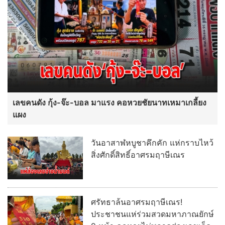
เลขคนดัง กุ้ง-จ๊ะ-บอล มาแรง คอหวยชัยนาทเหมาเกลี้ยง
แผง
วันอาสาฬหบูชาคึกคัก แห่กราบไหว้
สิ่งศักดิ์สิทธิ์อาศรมฤาษีเณร
ศรัทธาล้นอาศรมฤาษีเณร!
ประชาชนแห่ร่วมสวดมหาภาณยักษ์