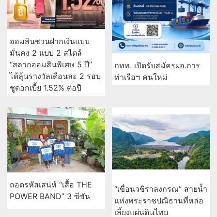
ออมสินชวนฝากเงินแบบ
มั่นคง 2 แบบ 2 สไตล์
“สลากออมสินพิเศษ 5 ปี”
กทท. เปิดรับสมัครผอ.การ
ได้ลุ้นรางวัลเดือนละ 2 รอบ
ท่าเรือฯ คนใหม่
ชูดอกเบี้ย 1.52% ต่อปี
ถอดรหัสเสน่ห์ “เสื้อ THE
“เขื่อนวชิราลงกรณ” สายน้ำ
POWER BAND” 3 ซีซัน
แห่งพระราชปณิธานที่หล่อ
เลี้ยงแผ่นดินไทย