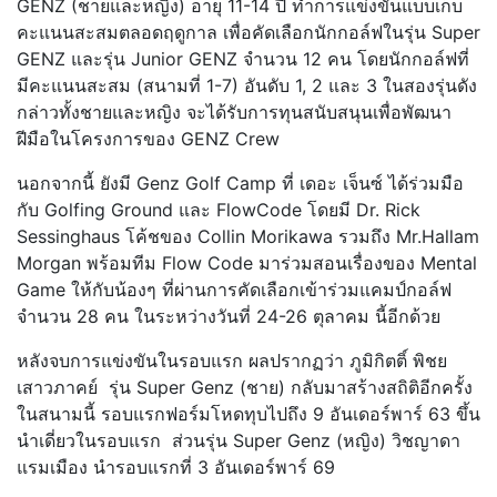
GENZ (ชายและหญิง) อายุ 11-14 ปี ทำการแข่งขันแบบเก็บ
คะแนนสะสมตลอดฤดูกาล เพื่อคัดเลือกนักกอล์ฟในรุ่น Super
GENZ และรุ่น Junior GENZ จำนวน 12 คน โดยนักกอล์ฟที่
มีคะแนนสะสม (สนามที่ 1-7) อันดับ 1, 2 และ 3 ในสองรุ่นดัง
กล่าวทั้งชายและหญิง จะได้รับการทุนสนับสนุนเพื่อพัฒนา
ฝีมือในโครงการของ GENZ Crew
นอกจากนี้ ยังมี Genz Golf Camp ที่ เดอะ เจ็นซ์ ได้ร่วมมือ
กับ Golfing Ground และ FlowCode โดยมี Dr. Rick
Sessinghaus โค้ชของ Collin Morikawa รวมถึง Mr.Hallam
Morgan พร้อมทีม Flow Code มาร่วมสอนเรื่องของ Mental
Game ให้กับน้องๆ ที่ผ่านการคัดเลือกเข้าร่วมแคมป์กอล์ฟ
จำนวน 28 คน ในระหว่างวันที่ 24-26 ตุลาคม นี้อีกด้วย
หลังจบการแข่งขันในรอบแรก ผลปรากฏว่า ภูมิกิตติ์ พิชย
เสาวภาคย์ รุ่น Super Genz (ชาย) กลับมาสร้างสถิติอีกครั้ง
ในสนามนี้ รอบแรกฟอร์มโหดทุบไปถึง 9 อันเดอร์พาร์ 63 ขึ้น
นำเดี่ยวในรอบแรก ส่วนรุ่น Super Genz (หญิง) วิชญาดา
แรมเมือง นำรอบแรกที่ 3 อันเดอร์พาร์ 69