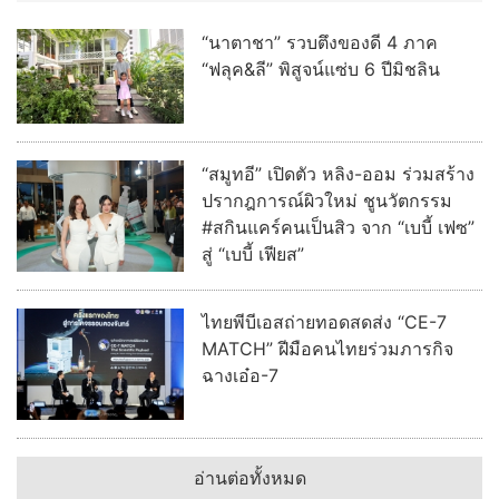
“นาตาชา” รวบตึงของดี 4 ภาค
“ฟลุค&ลี” พิสูจน์แซ่บ 6 ปีมิชลิน
“สมูทอี” เปิดตัว หลิง-ออม ร่วมสร้าง
ปรากฎการณ์ผิวใหม่ ชูนวัตกรรม
#สกินแคร์คนเป็นสิว จาก “เบบี้ เฟซ”
สู่ “เบบี้ เฟียส”
ไทยพีบีเอสถ่ายทอดสดส่ง “CE-7
MATCH” ฝีมือคนไทยร่วมภารกิจ
ฉางเอ๋อ-7
อ่านต่อทั้งหมด