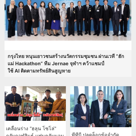
กรุงไทย หนุนเยาวชนสร้างนวัตกรรมชุมชน ผ่านเวที “ฮัก
แม่ Hackathon” ทีม Jernae จุฬาฯ คว้าแชมป์
ใช้ AI ติดตามทรัพย์สินสูญหาย
เคลื่อนร่าง "ฮลุน โซโล่"
ทีทีบี ปลดล็อกข้อจำกัด
กลับกาฬสินธุ์ แฟนคลับมอบ