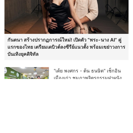
กันตนา สร้างปรากฏการณ์ใหม่! เปิดตัว “พระ-นาง AI” คู่
แรกของไทย เตรียมเดบิวต์ลงซีรีย์แนวตั้ง พร้อมเขย่าวงการ
บันเทิงยุคดิจิทัล
"เต้ย พงศกร - ต้น ธนษิต" เช็กอิน
เมืองเก่า ชมภาพจิตรกรรมฝาผนัง
ระดับโลก “ปู่ม่านย่าม่าน” เรียนรู้
นวัตกรรมผักเชียงดาใน "หอมแผ่น
ดินฯ"
“เฮง ทัตพงศ์” ปลื้มกระแส “อย่าขอพี่
เจน” ปังเกินคาด! ปรับลุคสวมบท
“เจนเล็ก” เผชิญความสัมพันธ์ Red