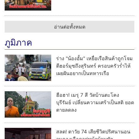
อ่านต่อทั้งหมด
ภูมิภาค
ร่าง "น้องอั้ม" เหยื่อเรือสินค้าถูกโจม
ตีฮอร์มุซถึงสุรินทร์ ครอบครัวร่ำไห้
เผยฝันอยากเป็นทหารเรือ
ฮือฮา! เมรุ 7 สี วัดบ้านตะโคง
บุรีรัมย์ เปลี่ยนความเศร้าเป็นสติ ยอด
ตายลดลง
สลด! ตาวัย 74 เสียชีวิตปริศนานอน
จมกองเลือดอยู่หน้าบ้านพัก