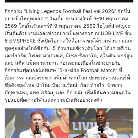
กิจกรรม “Living Legends Football Festival 2026” จัดขึ้น
อย่างยิ่งใหญ่ตลอด 2 วันเต็ม ระหว่างวันที่ 9–10 พฤษภาคม
2569 โดยในวันเสาร์ที่ 9 พฤษภาคม 2569 ไฮไลต์สำคัญจะ
เริ่มต้นด้วยงานแถลงข่าวอย่างเป็นทางการ ณ UOB LIVE ชั้น
6 EMSPHERE ซึ่งเปิดโอกาสให้สื่อมวลชนได้ร่วมทำข่าวและ
พูดคุยอย่างใกล้ชิดกับ 5 ตำนานแข้งระดับโลก ได้แก่ สตีเวน
เจอร์ราร์ด, โคลด มาเกเลเล่, มิเชล ซัลกาโด, ควินตัน ฟอร์จูน
และ สตีฟ แม็คมานามาน ก่อนจะต่อเนื่องในช่วงบ่ายกับ
กิจกรรมฟุตบอลนัดพิเศษ “5-a-side Football Match” ที่
เป็นการดวลแข้งระหว่างทีมตำนานโลก ปะทะเหล่าเซเลบริตี้
ชื่อดังของไทย นำโดย ป้อง ณวัฒน์, ก้อง ห้วยไร่, บัวขาว
บัญชาเมฆ, แทค ภรัณยู และ กิก ดนัย เพิ่มสีสันความสนุกใน
รูปแบบที่ผสานกีฬาและความบันเทิงอย่างลงตัว