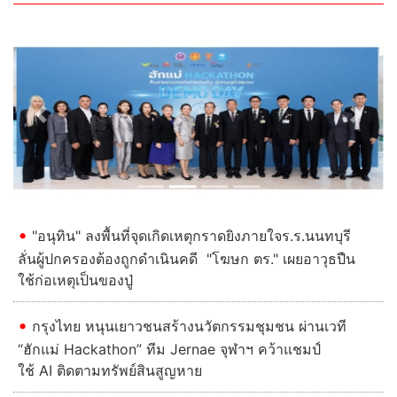
Previous
Next
"อนุทิน" ลงพื้นที่จุดเกิดเหตุกราดยิงภายใจร.ร.นนทบุรี
ลั่นผู้ปกครองต้องถูกดําเนินคดี "โฆษก ตร." เผยอาวุธปืน
ใช้ก่อเหตุเป็นของปู่
กรุงไทย หนุนเยาวชนสร้างนวัตกรรมชุมชน ผ่านเวที
“ฮักแม่ Hackathon” ทีม Jernae จุฬาฯ คว้าแชมป์
ใช้ AI ติดตามทรัพย์สินสูญหาย