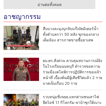
อ่านต่อทั้งหมด
อาชญากรรม
สืบบางละมุงบุกจับแก๊งงัดมิเตอร์น้ำ
ทั้งตำบลกว่า 50 หลัง ซุกของกลาง
เต็มห้อง สารภาพขายซื้อยาเสพ
ผบ.ตร.สั่งด่วน ควบคุมสถานการณ์ยิง
ในโรงเรียนนนทบุรี ตำรวจขอความ
ร่วมมืองดไลฟ์การปฏิบัติการของเจ้า
หน้าที่ เบื้องต้นมีผู้เสียชีวิตแล้ว 2 ราย
บาดเจ็บเกือบ 20 ราย
รวบหนุ่มซิ่งจยย.แหกด่านชนเสาไฟ
ยึดไอซ์ 1.1 กิโลกรัม-ยาบ้าซุกใต้เบาะ