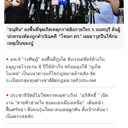
"อนุทิน" ลงพื้นที่จุดเกิดเหตุกราดยิงภายใจร.ร.นนทบุรี ลั่นผู้
ปกครองต้องถูกดําเนินคดี "โฆษก ตร." เผยอาวุธปืนใช้ก่อ
เหตุเป็นของปู่
มท.4 “วรศิษฎ์” ลงพื้นที่ภูเก็ต สั่งเร่งเคลียร์ค้างใบ
อนุญาตโรงแรม 8 ปีให้สำเร็จ พร้อมมุ่งใช้ "ภูเก็ต
โมเดล" เป็นแนวทางแก้ไขกฎหมายล้าหลัง-จัด
ระเบียบกลุ่มทุนต่างชาติผิดกฎหมายทั่วประเทศ
ประชาธิปัตย์ไม่ใช่พรรคเฉพาะกิจ! “อภิสิทธิ์ ” เปิด
งาน "สายฟ้าฮ่วมใจ ฮอมแฮงเมืองเหนือ" เดินหน้า
ฟื้นศรัทธา ดึงคนรุ่นใหม่-คนเคยผูกพัน ตั้งเป้ากลับมา
เป็นพรรคหลัก