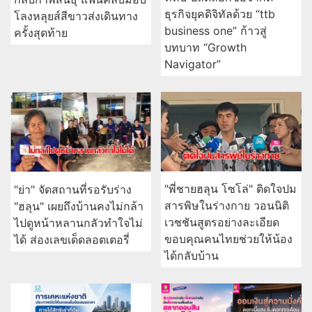
ธุรกิจยุคดิจิทัลด้วย “ttb
โลงหลุยส์สีขาวส่งเดินทาง
business one” ก้าวสู่
ครั้งสุดท้าย
บทบาท “Growth
Navigator”
"พี่ชายฮลุน โซโล่" ติดใจปม
"ย่า" จัดสถานที่รอรับร่าง
สารพิษในร่างกาย วอนนิติ
"ฮลุน" เผยถึงบ้านคงไม่กล้า
เวชชันสูตรอย่างละเอียด
ไปดูหน้าหลานกลัวทำใจไม่
ขอบคุณคนไทยช่วยให้น้อง
ได้ ส่องเลขเด็ดลอตเตอรี่
ได้กลับบ้าน