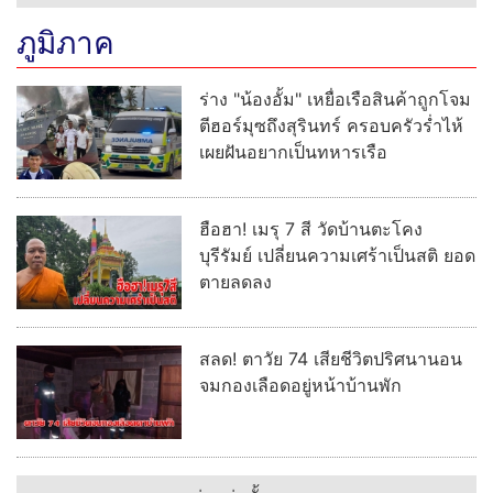
ภูมิภาค
ร่าง "น้องอั้ม" เหยื่อเรือสินค้าถูกโจม
ตีฮอร์มุซถึงสุรินทร์ ครอบครัวร่ำไห้
เผยฝันอยากเป็นทหารเรือ
ฮือฮา! เมรุ 7 สี วัดบ้านตะโคง
บุรีรัมย์ เปลี่ยนความเศร้าเป็นสติ ยอด
ตายลดลง
สลด! ตาวัย 74 เสียชีวิตปริศนานอน
จมกองเลือดอยู่หน้าบ้านพัก