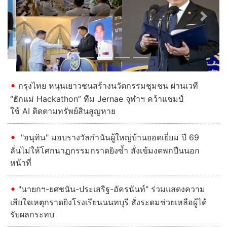
Previous
Next
กรุงไทย หนุนเยาวชนสร้างนวัตกรรมชุมชน ผ่านเวที
“ฮักแม่ Hackathon” ทีม Jernae จุฬาฯ คว้าแชมป์
ใช้ AI ติดตามทรัพย์สินสูญหาย
"อนุทิน" มอบรางวัลกำนันผู้ใหญ่บ้านยอดเยี่ยม ปี 69
ลั่นไม่ให้โศกนาฏกรรมกราดยิงซ้ำ สั่งเข้มงดพกปืนนอก
หน้าที่
"นายกฯ-ยศชนัน-ประเสริฐ-อัครนันท์" ร่วมแสดงความ
เสียใจเหตุกราดยิงโรงเรียนนนทบุรี สั่งระดมช่วยเหลือผู้ได้
รับผลกระทบ