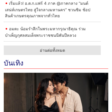
เริ่มแล้ว! อ.ต.ก.แฟร์ 4 ภาค @ภาคกลาง “มนต์
เสน่ห์เกษตรไทย สู่ใจกลางมหานคร” ชวนชิม ช้อป
สินค้าเกษตรคุณภาพจากทั่วไทย
อมตะ น้อมรำลึกในพระมหากรุณาธิคุณ ร่วม
บำเพ็ญกุศลสมเด็จพระราชชนนีพันปีหลวง
อ่านต่อทั้งหมด
บันเทิง