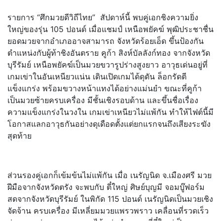
รายการ “ศึกมวยดีวิถีไทย” สัปดาห์นี้ พบคู่เอกชิงความยิ่ง
ใหญ่ของรุ่น 105 ปอนด์ เมื่อแชมป์ เหนือพยัคฆ์ พุฒิประชาชื่น
ยอดมวยจากอำเภออาจสามารถ จังหวัดร้อยเอ็ด ขึ้นป้องกัน
ตำแหน่งกับผู้ท้าชิงอันตราย คูก้า สิงห์บัลลังก์ทอง จากจังหวัด
บุรีรัมย์ เหนือพยัคฆ์เป็นมวยขวารูปร่างสูงยาว อาวุธเด่นอยู่ที่
เกมเข่าในอันเหนียวแน่น เดินเปิดเกมได้ดุดัน ล็อกรัดตี
แข็งแกร่ง พร้อมขวางหน้าแทงได้อย่างแม่นยำ ขณะที่คูก้า
เป็นมวยซ้ายครบเครื่อง มีชั้นเชิงรอบด้าน และขึ้นชื่อเรื่อง
ความแข็งแกร่งในวงใน เกมเข่าเหนียวไม่แพ้กัน ทำให้ไฟต์นี้มี
โอกาสแลกอาวุธกันอย่างดุเดือดตั้งแต่ยกแรกจนถึงเสียงระฆัง
สุดท้าย
ส่วนรองคู่เอกก็เข้มข้นไม่แพ้กัน เมื่อ เนรัญนิด จ.เมืองศรี มวย
ฝีมือจากจังหวัดตรัง จะพบกับ ตี๋ใหญ่ ศิษย์บุญมี จอมบู๊ฟอร์ม
สดจากจังหวัดบุรีรัมย์ ในพิกัด 115 ปอนด์ เนรัญนิดเป็นมวยเชิง
จัดจ้าน ครบเครื่อง มีเหลี่ยมมวยแพรวพราว เคลื่อนที่รวดเร็ว