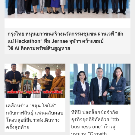
กรุงไทย หนุนเยาวชนสร้างนวัตกรรมชุมชน ผ่านเวที “ฮัก
แม่ Hackathon” ทีม Jernae จุฬาฯ คว้าแชมป์
ใช้ AI ติดตามทรัพย์สินสูญหาย
เคลื่อนร่าง "ฮลุน โซโล่"
ทีทีบี ปลดล็อกข้อจำกัด
กลับกาฬสินธุ์ แฟนคลับมอบ
ธุรกิจยุคดิจิทัลด้วย “ttb
โลงหลุยส์สีขาวส่งเดินทาง
business one” ก้าวสู่
ครั้งสุดท้าย
บทบาท “Growth