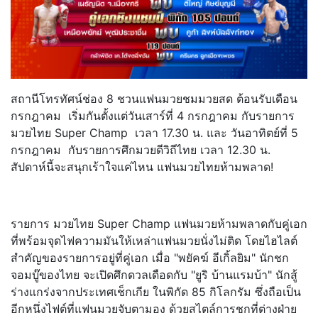
สถานีโทรทัศน์ช่อง 8 ชวนแฟนมวยชมมวยสด ต้อนรับเดือน
กรกฎาคม เริ่มกันตั้งแต่วันเสาร์ที่ 4 กรกฎาคม กับรายการ
มวยไทย Super Champ เวลา 17.30 น. และ วันอาทิตย์ที่ 5
กรกฎาคม กับรายการศึกมวยดีวิถีไทย เวลา 12.30 น.
สัปดาห์นี้จะสนุกเร้าใจแค่ไหน แฟนมวยไทยห้ามพลาด!
รายการ มวยไทย Super Champ แฟนมวยห้ามพลาดกับคู่เอก
ที่พร้อมจุดไฟความมันให้เหล่าแฟนมวยนั่งไม่ติด โดยไฮไลต์
สำคัญของรายการอยู่ที่คู่เอก เมื่อ "พยัคฆ์ อีเกิ้ลยิม" นักชก
จอมบู๊ของไทย จะเปิดศึกดวลเดือดกับ "ยูริ บ้านแรมบ้า" นักสู้
ร่างแกร่งจากประเทศเช็กเกีย ในพิกัด 85 กิโลกรัม ซึ่งถือเป็น
อีกหนึ่งไฟต์ที่แฟนมวยจับตามอง ด้วยสไตล์การชกที่ต่างฝ่าย