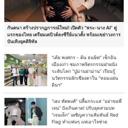
กันตนา สร้างปรากฏการณ์ใหม่! เปิดตัว “พระ-นาง AI” คู่
แรกของไทย เตรียมเดบิวต์ลงซีรีย์แนวตั้ง พร้อมเขย่าวงการ
บันเทิงยุคดิจิทัล
"เต้ย พงศกร - ต้น ธนษิต" เช็กอิน
เมืองเก่า ชมภาพจิตรกรรมฝาผนัง
ระดับโลก “ปู่ม่านย่าม่าน” เรียนรู้
นวัตกรรมผักเชียงดาใน "หอมแผ่น
ดินฯ"
“เฮง ทัตพงศ์” ปลื้มกระแส “อย่าขอพี่
เจน” ปังเกินคาด! ปรับลุคสวมบท
“เจนเล็ก” เผชิญความสัมพันธ์ Red
Flag ทำแฟนๆ แห่เอาใจช่วย