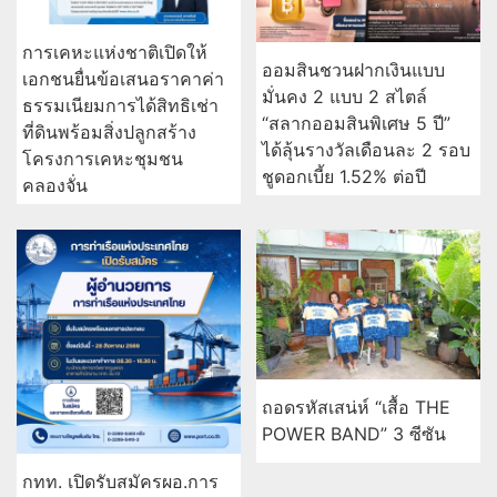
การเคหะแห่งชาติเปิดให้
ออมสินชวนฝากเงินแบบ
เอกชนยื่นข้อเสนอราคาค่า
มั่นคง 2 แบบ 2 สไตล์
ธรรมเนียมการได้สิทธิเช่า
“สลากออมสินพิเศษ 5 ปี”
ที่ดินพร้อมสิ่งปลูกสร้าง
ได้ลุ้นรางวัลเดือนละ 2 รอบ
โครงการเคหะชุมชน
ชูดอกเบี้ย 1.52% ต่อปี
คลองจั่น
ถอดรหัสเสน่ห์ “เสื้อ THE
POWER BAND” 3 ซีซัน
กทท. เปิดรับสมัครผอ.การ