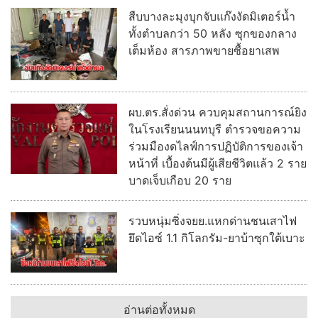
สืบบางละมุงบุกจับแก๊งงัดมิเตอร์น้ำ
ทั้งตำบลกว่า 50 หลัง ซุกของกลาง
เต็มห้อง สารภาพขายซื้อยาเสพ
ผบ.ตร.สั่งด่วน ควบคุมสถานการณ์ยิง
ในโรงเรียนนนทบุรี ตำรวจขอความ
ร่วมมืองดไลฟ์การปฏิบัติการของเจ้า
หน้าที่ เบื้องต้นมีผู้เสียชีวิตแล้ว 2 ราย
บาดเจ็บเกือบ 20 ราย
รวบหนุ่มซิ่งจยย.แหกด่านชนเสาไฟ
ยึดไอซ์ 1.1 กิโลกรัม-ยาบ้าซุกใต้เบาะ
อ่านต่อทั้งหมด