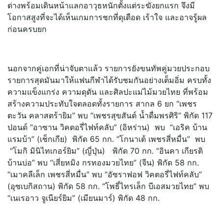
ต่างพร้อมเดินหน้าแลกอาวุธหนักตั้งแต่ระฆังยกแรก จึงมี
โอกาสสูงที่จะได้เห็นเกมการชกที่ดุเดือด เร้าใจ และอาจรู้ผล
ก่อนครบยก
นอกจากคู่เอกที่น่าจับตาแล้ว รายการยังขนทัพคู่มวยประกอบ
รายการสุดมันมาให้แฟนกีฬาได้รับชมกันอย่างเต็มอิ่ม ครบทั้ง
ความแข็งแกร่ง ความดุดัน และศิลปะแม่ไม้มวยไทย ที่พร้อม
สร้างความประทับใจตลอดทั้งรายการ สากล 6 ยก “เพชร
ตะวัน คลาสตร้ายิม” พบ “เพชรสุขสันต์ น้ำดื่มพรศิริ” พิกัด 117
ปอนด์ “อาซาน วิคตอรี่ไฟท์คลับ” (อิหร่าน) พบ “เอริค บ้าน
แรมบ้า” (เช็กเกีย) พิกัด 65 กก. “โกนาเต้ เพชรสี่หมื่น” พบ
“โมกิ มินิไทเกอร์ยิม” (ญี่ปุ่น) พิกัด 70 กก. “อินคา เกียรติ
บ้านบ่อ” พบ “เสี่ยหมิง กรทองมวยไทย” (จีน) พิกัด 58 กก.
“เมาคลีเล็ก เพชรสี่หมื่น” พบ “อัซราฟอฟ วิคตอรี่ไฟท์คลับ”
(อุซเบกิสถาน) พิกัด 58 กก. “โพธิ์ไทรเล็ก บีเอสมวยไทย” พบ
“เนเรอาว จูเนียร์ยิม” (เมียนมาร์) พิกัด 48 กก.