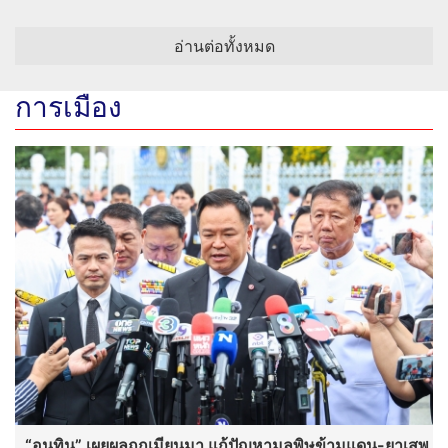
อ่านต่อทั้งหมด
การเมือง
“อนุทิน” เผยผลถกเมียนมา แก้ปัญหามลพิษข้ามแดน-ยาเสพ