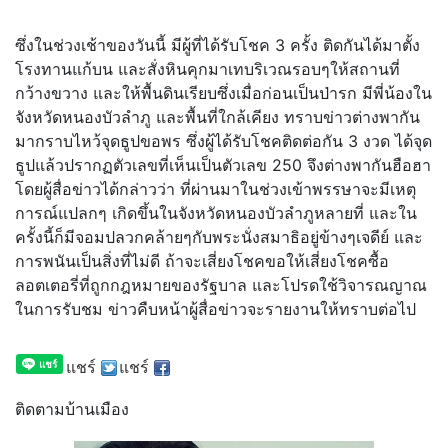
ซึ่งในช่วงเช้าของวันนี้ มีผู้ที่ได้รับโชค 3 ครั้ง ติดกันได้มาตั้ง
โรงทานแก้บน และสั่งหินคุกมาเทบริเวณรอบๆให้สถานที่
กว้างขวาง และให้พื้นดินเรียบซึ่งเมื่อก่อนเป็นป่ารก มีพี่น้องใน
จังหวัดหนองบัวลำภู และพื้นที่ใกล้เคียง ทราบข่าวต่างพากัน
มากราบไหว้จุดธูปขอพร ซึ่งผู้ได้รับโชคติดต่อกัน 3 งวด ได้จุด
ธูปแล้วปรากฏตัวเลขที่เห็นเป็นตัวเลข 250 จึงต่างพากันฮือฮา
โดยผู้สื่อข่าวได้กล่าวว่า ที่ผ่านมาในช่วงเข้าพรรษาจะมีเหตุ
การณ์แปลกๆ เกิดขึ้นในจังหวัดหนองบัวลำภูหลายที่ และใน
ครั้งนี้ก็มีจอมปลวกคล้ายๆกับพระนั่งสมาธิอยู่ข้างๆเจดีย์ และ
การพนันเป็นสิ่งที่ไม่ดี ถ้าจะเสี่ยงโชคขอให้เสี่ยงโชคซื้อ
ลอตเตอรี่ที่ถูกกฎหมายของรัฐบาล และโปรดใช้วิจารณญาณ
ในการรับชม ข่าวคืบหน้าผู้สื่อข่าวจะรายงานให้ทราบต่อไป
แชร์
แชร์
ติดตามบ้านเมือง