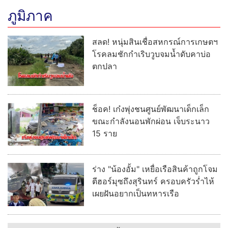
ภูมิภาค
สลด! หนุ่มสินเชื่อสหกรณ์การเกษตฯ
โรคลมชักกำเริบวูบจมน้ำดับคาบ่อ
ตกปลา
ช็อค! เก๋งพุ่งชนศูนย์พัฒนาเด็กเล็ก
ขณะกำลังนอนพักผ่อน เจ็บระนาว
15 ราย
ร่าง "น้องอั้ม" เหยื่อเรือสินค้าถูกโจม
ตีฮอร์มุซถึงสุรินทร์ ครอบครัวร่ำไห้
เผยฝันอยากเป็นทหารเรือ