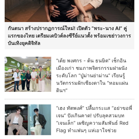
กันตนา สร้างปรากฏการณ์ใหม่! เปิดตัว “พระ-นาง AI” คู่
แรกของไทย เตรียมเดบิวต์ลงซีรีย์แนวตั้ง พร้อมเขย่าวงการ
บันเทิงยุคดิจิทัล
"เต้ย พงศกร - ต้น ธนษิต" เช็กอิน
เมืองเก่า ชมภาพจิตรกรรมฝาผนัง
ระดับโลก “ปู่ม่านย่าม่าน” เรียนรู้
นวัตกรรมผักเชียงดาใน "หอมแผ่น
ดินฯ"
“เฮง ทัตพงศ์” ปลื้มกระแส “อย่าขอพี่
เจน” ปังเกินคาด! ปรับลุคสวมบท
“เจนเล็ก” เผชิญความสัมพันธ์ Red
Flag ทำแฟนๆ แห่เอาใจช่วย