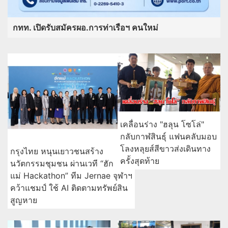
กทท. เปิดรับสมัครผอ.การท่าเรือฯ คนใหม่
เคลื่อนร่าง "ฮลุน โซโล่"
กลับกาฬสินธุ์ แฟนคลับมอบ
โลงหลุยส์สีขาวส่งเดินทาง
กรุงไทย หนุนเยาวชนสร้าง
ครั้งสุดท้าย
นวัตกรรมชุมชน ผ่านเวที “ฮัก
แม่ Hackathon” ทีม Jernae จุฬาฯ
คว้าแชมป์ ใช้ AI ติดตามทรัพย์สิน
สูญหาย