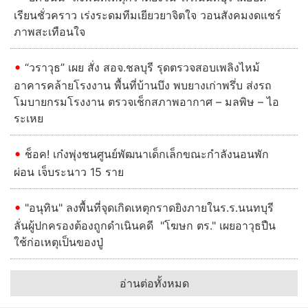
เรียนชั่วคราว เร่งระดมทีมเยียวยาจิตใจ วอนสังคมงดแชร์
ภาพสะเทือนใจ
“วราวุธ” เผย สั่ง สอจ.ชลบุรี รุดตรวจสอบเพลิงไหม้
อาคารคล้ายโรงงาน พื้นที่บ้านบึง พบยางเก่าพรึ่บ ส่งรถ
โมบายกรมโรงงาน ตรวจเช็กสภาพอากาศ – มลพิษ – ไอ
ระเหย
ช็อค! เก๋งพุ่งชนศูนย์พัฒนาเด็กเล็กขณะกำลังนอนพัก
ผ่อน เจ็บระนาว 15 ราย
"อนุทิน" ลงพื้นที่จุดเกิดเหตุกราดยิงภายในร.ร.นนทบุรี
ลั่นผู้ปกครองต้องถูกดําเนินคดี "โฆษก ตร." เผยอาวุธปืน
ใช้ก่อเหตุเป็นของปู่
อ่านต่อทั้งหมด