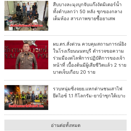
สืบบางละมุงบุกจับแก๊งงัดมิเตอร์น้ำ
ทั้งตำบลกว่า 50 หลัง ซุกของกลาง
เต็มห้อง สารภาพขายซื้อยาเสพ
ผบ.ตร.สั่งด่วน ควบคุมสถานการณ์ยิง
ในโรงเรียนนนทบุรี ตำรวจขอความ
ร่วมมืองดไลฟ์การปฏิบัติการของเจ้า
หน้าที่ เบื้องต้นมีผู้เสียชีวิตแล้ว 2 ราย
บาดเจ็บเกือบ 20 ราย
รวบหนุ่มซิ่งจยย.แหกด่านชนเสาไฟ
ยึดไอซ์ 1.1 กิโลกรัม-ยาบ้าซุกใต้เบาะ
อ่านต่อทั้งหมด