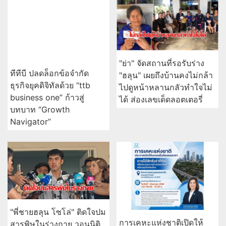
"ย่า" จัดสถานที่รอรับร่าง
ทีทีบี ปลดล็อกข้อจำกัด
"ฮลุน" เผยถึงบ้านคงไม่กล้า
ธุรกิจยุคดิจิทัลด้วย “ttb
ไปดูหน้าหลานกลัวทำใจไม่
business one” ก้าวสู่
ได้ ส่องเลขเด็ดลอตเตอรี่
บทบาท “Growth
Navigator”
"พี่ชายฮลุน โซโล่" ติดใจปม
การเคหะแห่งชาติเปิดให้
สารพิษในร่างกาย วอนนิติ