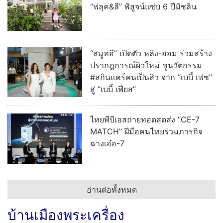
“ฟลุค&ลี” พิสูจน์แซ่บ 6 ปีมิชลิน
“สมูทอี” เปิดตัว หลิง-ออม ร่วมสร้าง
ปรากฎการณ์ผิวใหม่ ชูนวัตกรรม
#สกินแคร์คนเป็นสิว จาก “เบบี้ เฟซ”
สู่ “เบบี้ เฟียส”
ไทยพีบีเอสถ่ายทอดสดส่ง “CE-7
MATCH” ฝีมือคนไทยร่วมภารกิจ
ฉางเอ๋อ-7
อ่านต่อทั้งหมด
บ้านเมืองพระเครื่อง