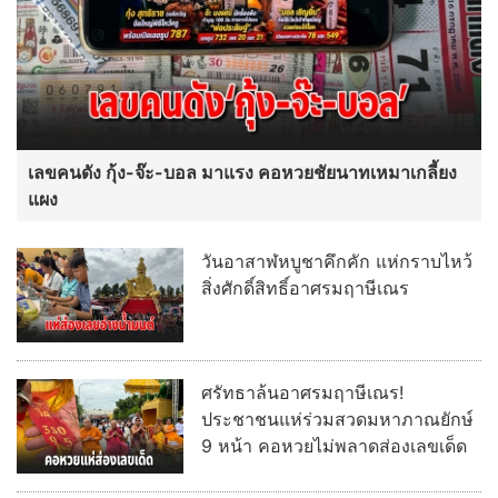
เลขคนดัง กุ้ง-จ๊ะ-บอล มาแรง คอหวยชัยนาทเหมาเกลี้ยง
แผง
วันอาสาฬหบูชาคึกคัก แห่กราบไหว้
สิ่งศักดิ์สิทธิ์อาศรมฤาษีเณร
ศรัทธาล้นอาศรมฤาษีเณร!
ประชาชนแห่ร่วมสวดมหาภาณยักษ์
9 หน้า คอหวยไม่พลาดส่องเลขเด็ด