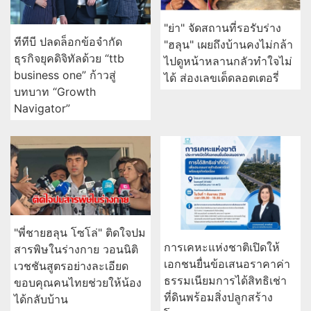
"ย่า" จัดสถานที่รอรับร่าง
ทีทีบี ปลดล็อกข้อจำกัด
"ฮลุน" เผยถึงบ้านคงไม่กล้า
ธุรกิจยุคดิจิทัลด้วย “ttb
ไปดูหน้าหลานกลัวทำใจไม่
business one” ก้าวสู่
ได้ ส่องเลขเด็ดลอตเตอรี่
บทบาท “Growth
Navigator”
"พี่ชายฮลุน โซโล่" ติดใจปม
การเคหะแห่งชาติเปิดให้
สารพิษในร่างกาย วอนนิติ
เอกชนยื่นข้อเสนอราคาค่า
เวชชันสูตรอย่างละเอียด
ธรรมเนียมการได้สิทธิเช่า
ขอบคุณคนไทยช่วยให้น้อง
ที่ดินพร้อมสิ่งปลูกสร้าง
ได้กลับบ้าน