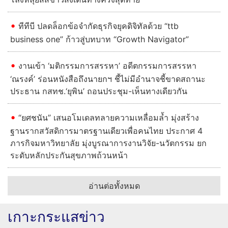
ทีทีบี ปลดล็อกข้อจำกัดธุรกิจยุคดิจิทัลด้วย “ttb
business one” ก้าวสู่บทบาท “Growth Navigator”
งานเข้า ‘มติกรรมการสรรหา’ อดีตกรรมการสรรหา
‘ณรงค์’ ร่อนหนังสือถึงนายกฯ ชี้ไม่มีอำนาจชี้ขาดสถานะ
ประธาน กสทช.‘ยุพิน’ ถอนประชุม-เห็นทางเดียวกัน
“ยศชนัน” เสนอโมเดลทลายความเหลื่อมล้ำ มุ่งสร้าง
ฐานรากสวัสดิการมาตรฐานเดียวเพื่อคนไทย ประกาศ 4
ภารกิจมหาวิทยาลัย มุ่งบูรณาการงานวิจัย-นวัตกรรม ยก
ระดับหลักประกันสุขภาพถ้วนหน้า
อ่านต่อทั้งหมด
เกาะกระแสข่าว