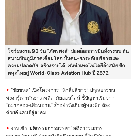
โชว์ผลงาน 90 วัน “ภัทรพงศ์” ปลดล็อกการบินทั้งระบบ ดัน
สนามบินภูมิภาคเชื่อมโลก ปั้นคน-ยกระดับบริการและ
ความปลอดภัย-สร้างรายได้-เร่งนำเทคโนโลยีล้ำสมัย ปัก
หมุดไทยสู่ World-Class Aviation Hub ปี 2572
“ชัยชนะ” เปิดโครงการ “นักสืบสีขาว” ปลุกเยาวชน
พังงารู้เท่าทันยาเสพติด–ภัยออนไลน์ ชี้ปัญหาเริ่มจาก
“อยากลอง-เพื่อนชวน” ย้ำอย่ารังเกียจผู้หลงผิด ต้อง
ช่วยคืนคนดีสู่สังคม
งานเข้า ‘มติกรรมการสรรหา’ อดีตกรรมการ