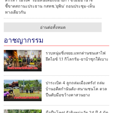
สรรหา ‘ณรงค์’ ร่อนหนังสือถึงนายกฯ ชี้ไม่มีอำนาจ
ชี้ขาดสถานะประธาน กสทช.‘ยุพิน’ ถอนประชุม-เห็น
ทางเดียวกัน
อ่านต่อทั้งหมด
อาชญากรรม
รวบหนุ่มซิ่งจยย.แหกด่านชนเสาไฟ
ยึดไอซ์ 1.1 กิโลกรัม-ยาบ้าซุกใต้เบาะ
ปาระเบิด 4 ลูกถล่มเมืองตรัง! ถล่ม
บ้านอดีตกำนันดัง-สนามชนโค ดวล
ปืนดับมือขว้างคาสวนยาง
มือปืนโหด! รัวยิงหนุ่มวัย 24 ปี 4 นัด