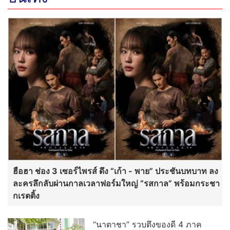
ฮือฮา ช่อง 3 เซอร์ไพรส์ ดึง “เก้า - พาย” ประชันบทบาท ลง
ละครลึกลับผ่านกาลเวลาฟอร์มใหญ่ “รสกาล” พร้อมกระชา
กเรตติ้ง
“นาตาชา” รวบตึงของดี 4 ภาค