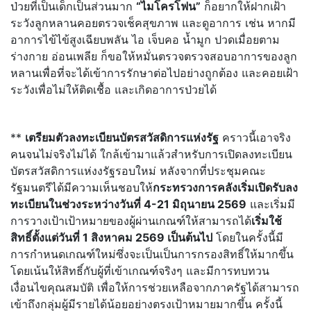
ป่วยที่เป็นเด็กเป็นส่วนมาก
“ไมโครโฟน”
ก็อยากให้ฝากเฝ้า
ระวังลูกหลานคอยตรวจเช็คสุขภาพ และดูอาการ เช่น หากมี
อาการไข้ไข้สูงเฉียบพลัน ไอ เจ็บคอ น้ำมูก ปวดเมื่อยตาม
ร่างกาย อ่อนเพลีย ก็ขอให้หมั่นตรวจตรวจสอบอาการของลูก
หลานเพื่อที่จะได้เข้าการรักษาต่อไปอย่างถูกต้อง และคอยเฝ้า
ระวังเพื่อไม่ให้ติดเชื้อ และเกิดอาการป่วยได้
**
เตรียมตัวลงทะเบียนบัตรสวัสดิการแห่งรัฐ
คราวนี้เอาจริง
คนจนไม่จริงไม่ได้ ใกล้เข้ามาแล้วสำหรับการเปิดลงทะเบียน
บัตรสวัสดิการแห่งงรัฐรอบใหม่ หลังจากที่ประชุมคณะ
รัฐมนตรีได้มีความเห็นชอบให้
กระทรวงการคลังเริ่มเปิดรับลง
ทะเบียนในช่วงระหว่างวันที่
4-21 มิถุนายน 2569
และเริ่มมี
การวางเป้าเป้าหมายของผู้ผ่านเกณฑ์ให้สามารถได้
เริ่มใช้
สิทธิ์ตั้งแต่วันที่
1 สิงหาคม 2569 เป็นต้นไป
โดยในครั้งนี้มี
การกำหนดเกณฑ์ใหม่ซึ่งจะเป็นเป็นการกรองสิทธิ์ให้มากขึ้น
โดยเน้นให้สิทธิ์กับผู้ที่เข้าเกณฑ์จริงๆ และมีการทบทวน
เงื่อนไขคุณสมบัติ เพื่อให้การช่วยเหลือจากภาครัฐได้สามารถ
เข้าถึงกลุ่มผู้มีรายได้น้อยอย่างตรงเป้าหมายมากขึ้น ครั้งนี้