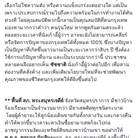
เลือกไม่ใช่ความดัง หรือความแข็งแกร่งแต่อย่างใด แต่เป็น
เพราะประสบการณ์รวมไปถึงความพร้อมในการทำงานได้ทัน
ท่วงที โดยคุณสมบัติพวกนี้กลายเป็นคุณสมบัติที่คนกรุงเทพ
มองหามากกว่าคำว่า คนรุ่นใหม่ หากพูดกันตามตรงแล้ว
ตลอดระยะเวลาที่นั่งเก้าอี้ผู้ว่าฯ อาจจะยังไม่สามารถเคลียร์
หรือจัดการปัญหาของกรุงเทพได้ทั้งหมด 100% ซึ่งบางปัญหา
เป็นปัญหาที่เกิดขึ้นยาวนานเป็นระยะเวลากว่าสิบๆ ปี ซึ่งต้อง
ใช้การแก้ปัญหาที่นาน และเป็นระบบมากกว่านี้ ประชาชน
หลายคนจึงอยากเห็น
ชัชชาติ
นั่งเก้าอี้ผู้ว่าต่อไปอีก เพื่อสาน
ต่องานที่คลั่งค้าง และเพิ่มเติมนโยบายใหม่ที่จะช่วยพัฒนา
คุณภาพของชีวิตคนกรุงเทพให้ดียิ่งขึ้นต่อไป
**
พื้นที่ สภ. พระสมุทรเจดีย์
จังหวัดสมุทรปราการ มีชาวบ้าน
ร้องเรียนมาเป็นจำนวนมากว่า มียาเสพติดทุกชนิดระบาด
โดยผู้ค้ายาจะให้ลูกน้องเดินขายกันทั้งกลางวัน และกลางคืน
ทำให้พวกขี้ยาเวลาจะหาเงินซื้อยามาเสพก็จะไปก่อ
อาชญากรรมงัดแงะทรัพย์สินของชาวบ้านเขา ขอฝากให้
พ.ต.อ.
พจนกร กัญจินะ
ผกก. สภ. พระสมุทรเจดีย์ ลงพื้นที่ไป