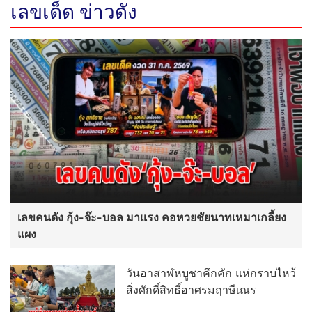
เลขเด็ด ข่าวดัง
เลขคนดัง กุ้ง-จ๊ะ-บอล มาแรง คอหวยชัยนาทเหมาเกลี้ยง
แผง
วันอาสาฬหบูชาคึกคัก แห่กราบไหว้
สิ่งศักดิ์สิทธิ์อาศรมฤาษีเณร