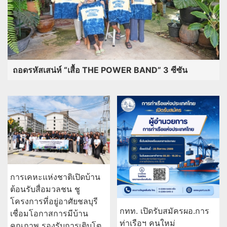
ถอดรหัสเสน่ห์ “เสื้อ THE POWER BAND” 3 ซีซัน
การเคหะแห่งชาติเปิดบ้าน
ต้อนรับสื่อมวลชน ชู
โครงการที่อยู่อาศัยชลบุรี
กทท. เปิดรับสมัครผอ.การ
เชื่อมโอกาสการมีบ้าน
ท่าเรือฯ คนใหม่
คุณภาพ รองรับการเติบโต