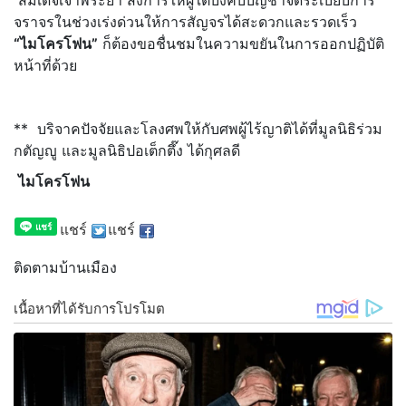
สมเด็จเจ้าพระยา สั่งการให้ผู้ใต้บังคับบัญชาจัดระเบียบการ
จราจรในช่วงเร่งด่วนให้การสัญจรได้สะดวกและรวดเร็ว
“
ไมโครโฟน
”
ก็ต้องขอชื่นชมในความขยันในการออกปฏิบัติ
หน้าที่ด้วย
** บริจาคปัจจัยและโลงศพให้กับศพผู้ไร้ญาติได้ที่มูลนิธิร่วม
กตัญญู และมูลนิธิปอเต็กตึ๊ง ได้กุศลดี
ไมโครโฟน
แชร์
แชร์
ติดตามบ้านเมือง