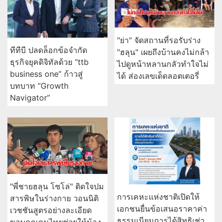
"ย่า" จัดสถานที่รอรับร่าง
ทีทีบี ปลดล็อกข้อจำกัด
"ฮลุน" เผยถึงบ้านคงไม่กล้า
ธุรกิจยุคดิจิทัลด้วย “ttb
ไปดูหน้าหลานกลัวทำใจไม่
business one” ก้าวสู่
ได้ ส่องเลขเด็ดลอตเตอรี่
บทบาท “Growth
Navigator”
"พี่ชายฮลุน โซโล่" ติดใจปม
การเคหะแห่งชาติเปิดให้
สารพิษในร่างกาย วอนนิติ
เอกชนยื่นข้อเสนอราคาค่า
เวชชันสูตรอย่างละเอียด
ธรรมเนียมการได้สิทธิเช่า