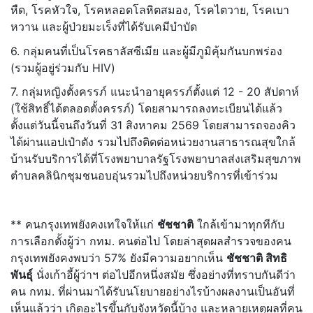
หืด, โรคหัวใจ, โรคหลอดโลหิตสมอง, โรคไตวาย, โรคเบา
หวาน และผู้ป่วยมะเร็งที่ได้รับเคมีบำบัด
6. กลุ่มคนที่เป็นโรคธาลัสซีเมีย และผู้มีภูมิคุ้มกันบกพร่อง
(รวมผู้อยู่ร่วมกับ HIV)
7. กลุ่มหญิงตั้งครรภ์ แนะนำอายุครรภ์ตั้งแต่ 12 - 20 สัปดาห์
(ใช้สิทธิ์ได้ตลอดตั้งครรภ์) โดยสามารถลงทะเบียนได้แล้ว
ตั้งแต่วันนี้จนถึงวันที่ 31 สิงหาคม 2569 โดยสามารถจองคิว
ได้ผ่านแอปเป๋าตัง รวมไปถึงติดต่อหน่วยงานสาธารณสุขใกล้
บ้านรับบริการได้ที่โรงพยาบาลรัฐโรงพยาบาลส่งเสริมสุขภาพ
ตำบลคลินิกชุมชนอบอุ่นรวมไปถึงหน่วยบริการที่เข้าร่วม
** คนกรุงเทพยังคงเทใจให้แก่
ชัชชาติ
ใกล้เข้ามาทุกทีกับ
การเลือกตั้งผู้ว่า กทม. คนต่อไป โดยล่าสุดผลสำรวจของคน
กรุงเทพยังคงพบว่า 57% ยังมีความอยากเห็น
ชัชชาติ สิทธิ
พันธุ์
นั่งเก้าอี้ผู้ว่าฯ ต่อไปอีกหนึ่งสมัย ซึ่งอย่างที่ทราบกันดีว่า
คน กทม. ที่ผ่านมาได้รับนโยบายอย่างไรบ้างผลงานเป็นอันที่
เห็นแล้วว่า เกิดอะไรขึ้นกับจังหวัดนี้บ้าง และหลายเหตุผลที่คน