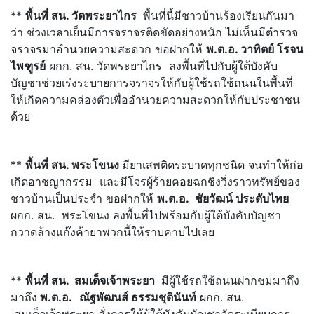
**
พื้นที่ สน. วัดพระยาไกร
พื้นที่นี้มีชาวบ้านร้องเรียนกันมา
ว่า ช่วงเวลาเย็นมีการจราจรติดขัดอย่างหนัก ไม่เห็นมีตำรวจ
จราจรมาอำนวยความสะดวก ขอฝากให้
พ.ต.อ. วาทิตย์ โรจน
ไพฑูรย์
ผกก. สน. วัดพระยาไกร ลงพื้นที่ไปกับผู้ใต้บังคับ
บัญชาช่วยเร่งระบายการจราจรให้กับผู้ใช้รถใช้ถนนในพื้นที่
ให้เกิดความคล่องตัวเพื่ออำนวยความสะดวกให้กับประชาชน
ด้วย
**
พื้นที่ สน. พระโขนง
มียาเสพติดระบาดทุกชนิด จนทำให้ก่อ
เกิดอาชญากรรม และมีโจรผู้ร้ายคอยฉกชิงวิ่งราวทรัพย์ของ
ชาวบ้านเป็นประจำ ขอฝากให้
พ.ต.อ. ชัยวัฒน์ ประดับไทย
ผกก. สน. พระโขนง ลงพื้นที่ไปพร้อมกับผู้ใต้บังคับบัญชา
กวาดล้างแก๊งค้ายาพวกนี้ให้ราบคาบไปเลย
**
พื้นที่ สน. สมเด็จเจ้าพระยา
มีผู้ใช้รถใช้ถนนฝากชมมาถึง
มาถึง
พ.ต.อ.
ณัฐพัฒนส์ ธรรมชุตินันท์
ผกก. สน.