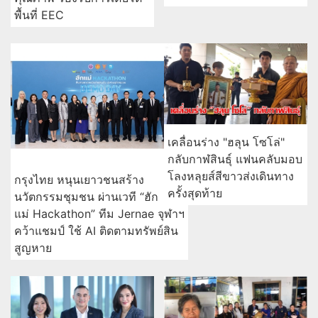
พื้นที่ EEC
เคลื่อนร่าง "ฮลุน โซโล่"
กลับกาฬสินธุ์ แฟนคลับมอบ
โลงหลุยส์สีขาวส่งเดินทาง
กรุงไทย หนุนเยาวชนสร้าง
ครั้งสุดท้าย
นวัตกรรมชุมชน ผ่านเวที “ฮัก
แม่ Hackathon” ทีม Jernae จุฬาฯ
คว้าแชมป์ ใช้ AI ติดตามทรัพย์สิน
สูญหาย