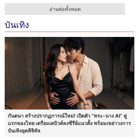
อ่านต่อทั้งหมด
บันเทิง
กันตนา สร้างปรากฏการณ์ใหม่! เปิดตัว “พระ-นาง AI” คู่
แรกของไทย เตรียมเดบิวต์ลงซีรีย์แนวตั้ง พร้อมเขย่าวงการ
บันเทิงยุคดิจิทัล