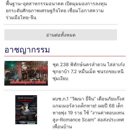
พื้นฐาน–อุตสาหกรรมอนาคต เปิดมุมมองการลงทุน
ยกระดับศักยภาพเศรษฐกิจไทย เชื่อมโอกาสความ
ร่วมมือไทย-จีน
อ่านต่อทั้งหมด
อาชญากรรม
ชุด 238 พิทักษ์นครลำดวน ไล่ล่าเก๋ง
ซุกยาบ้า 7.2 หมื่นเม็ด ชนรถขยะหนี
ซุ่มเงียบ
ผบช.ภ.1 “วัฒนา ยี่จีน” เตือนภัยแก๊งส
แกมเมอร์ลวงเด็กหาย! เผยปี 68 เด็ก
หายพุ่ง 19 ราย ใช้ “งานค่าตอบแทน
สูง–Romance Scam” ล่อส่งประเทศ
เพื่อนบ้าน