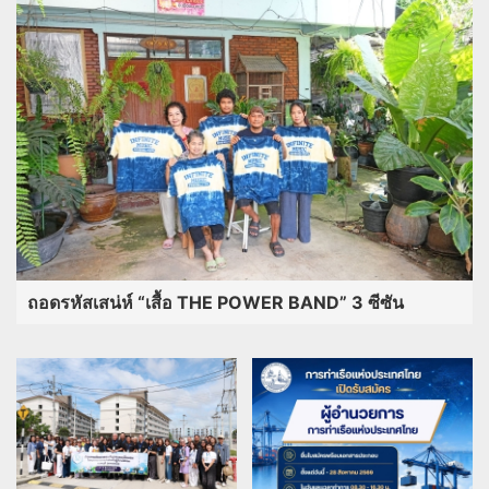
ถอดรหัสเสน่ห์ “เสื้อ THE POWER BAND” 3 ซีซัน