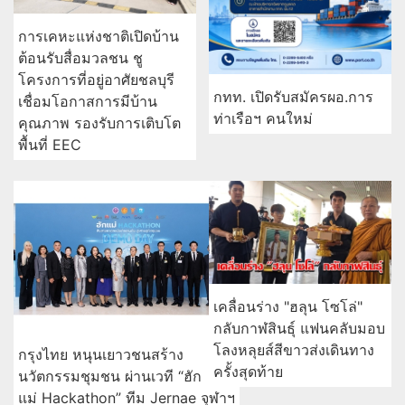
การเคหะแห่งชาติเปิดบ้าน
ต้อนรับสื่อมวลชน ชู
โครงการที่อยู่อาศัยชลบุรี
กทท. เปิดรับสมัครผอ.การ
เชื่อมโอกาสการมีบ้าน
ท่าเรือฯ คนใหม่
คุณภาพ รองรับการเติบโต
พื้นที่ EEC
เคลื่อนร่าง "ฮลุน โซโล่"
กลับกาฬสินธุ์ แฟนคลับมอบ
โลงหลุยส์สีขาวส่งเดินทาง
กรุงไทย หนุนเยาวชนสร้าง
ครั้งสุดท้าย
นวัตกรรมชุมชน ผ่านเวที “ฮัก
แม่ Hackathon” ทีม Jernae จุฬาฯ