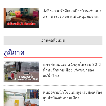
จ่อยิงสาวตรังดับคาเตียงบ้านเช่านคร
ศรีฯ ตำรวจเร่งล่าแฟนหนุ่มล่องหน
อ่านต่อทั้งหมด
ภูมิภาค
นครพนมฝนตกหนักสุดในรอบ 30 ปี
น้ำทะลักท่วมเมือง เร่งระบายลง
แม่น้ำโขง
หนองคายน้ำโขงเพิ่มสูง เร่งตั้งเครื่อง
สูบน้ำป้องกันท่วมเมือง