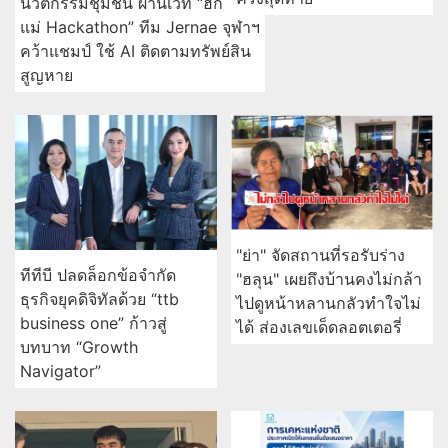
โครงการที่อยู่อาศัยชลบุรี
กทท. เปิดรับสมัครผอ.การ
เชื่อมโอกาสการมีบ้าน
ท่าเรือฯ คนใหม่
คุณภาพ รองรับการเติบโต
พื้นที่ EEC
เคลื่อนร่าง "ฮลุน โซโล่"
กลับกาฬสินธุ์ แฟนคลับมอบ
โลงหลุยส์สีขาวส่งเดินทาง
กรุงไทย หนุนเยาวชนสร้าง
ครั้งสุดท้าย
นวัตกรรมชุมชน ผ่านเวที “ฮัก
แม่ Hackathon” ทีม Jernae จุฬาฯ
คว้าแชมป์ ใช้ AI ติดตามทรัพย์สิน
สูญหาย