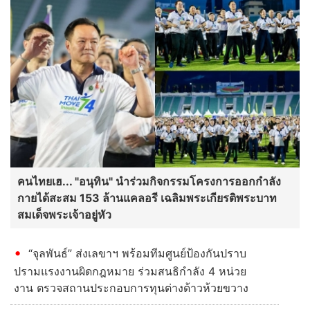
การเคหะแห่งชาติเปิดให้
สารพิษในร่างกาย วอนนิติ
เอกชนยื่นข้อเสนอราคาค่า
เวชชันสูตรอย่างละเอียด
ธรรมเนียมการได้สิทธิเช่า
ขอบคุณคนไทยช่วยให้น้อง
ที่ดินพร้อมสิ่งปลูกสร้าง
ได้กลับบ้าน
โครงการเคหะชุมชน
คลองจั่น
อ่านต่อทั้งหมด
การเมือง