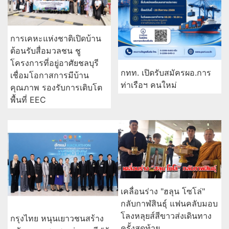
ถอดรหัสเสน่ห์ “เสื้อ THE POWER BAND” 3 ซีซัน
การเคหะแห่งชาติเปิดบ้าน
ต้อนรับสื่อมวลชน ชู