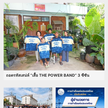
อยุธยา ลั่นพร้อมรับมือฝนปีนี้ เยี่ยม ผู้ประกอบการ หนุน
รัฐบาล ต่อโครงการไทยช่วยไทยพลัส
“โสภณ” เยี่ยม 5 ผู้บาดเจ็บเหตุยิงกราด รร.เทพศิรินทร์
นนทบุรี พร้อมเคารพศพ 2 ผู้เสียชีวิต ร่วมไว้อาลัย–ส่ง
กำลังใจครอบครัว
พระเด่นคนดังบ้านเมือง (9 ส.ค.69)
อ่านต่อทั้งหมด
เกาะกระแสข่าว