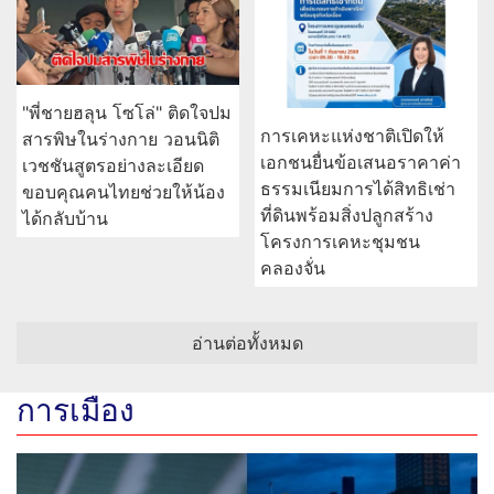
"ย่า" จัดสถานที่รอรับร่าง
ทีทีบี ปลดล็อกข้อจำกัด
"ฮลุน" เผยถึงบ้านคงไม่กล้า
ธุรกิจยุคดิจิทัลด้วย “ttb
ไปดูหน้าหลานกลัวทำใจไม่
business one” ก้าวสู่
ได้ ส่องเลขเด็ดลอตเตอรี่
บทบาท “Growth
Navigator”
"พี่ชายฮลุน โซโล่" ติดใจปม