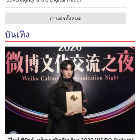
โชว์ศักยภาพผลไม้ไทย “ศุภจี” พาคณะทูต 15 ประเทศ สัมผัส
ผลไม้ไทยจากสวนจริง ชู “Thailand : The Land of
Tropical Fruits”
กรมพัฒนาธุรกิจการค้า ร่วมคณะสำนักนายก
รัฐมนตรี ลงพื้นที่ จ.ภูเก็ต ตามข้อสั่งการนายก
รัฐมนตรี จัดระเบียบชายหาด สร้างความปลอดภัยทาง
น้ำ พร้อมเร่งแก้ปัญหาข้อร้องเรียนของประชาชน
BDI ผนึก อีวาย ประเทศไทย จัดงาน “AI
Sovereignty & the Digital Nation
อ่านต่อทั้งหมด
บันเทิง