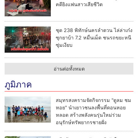
อ่านต่อทั้งหมด
อาชญากรรม
"ผบช.ภ.1" ห่วงใยเหตุนักเรียนยิงใน
โรงเรียนเทพศิรินทร์นนทบุรี สั่ง
ผบก.นนทบุรี เยี่ยม 7 ผู้บาดเจ็บ ล่าสุด
พ้นวิกฤต อาการปลอดภัย
หนุ่มวัย 33 ถูกยิงดับหน้าบ้านพัก
ตำรวจเร่งคลี่ปม หลังตกเป็นผู้ต้องหา
คดียิงแฟนสาวเสียชีวิต
ชุด 238 พิทักษ์นครลำดวน ไล่ล่าเก๋ง