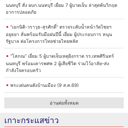
ข่าวไฮไลท์
Previous
Next
"ผบช.ภ.1" ห่วงใยเหตุนักเรียนยิงในโรงเรียนเทพศิรินทร์
นนทบุรี สั่ง ผบก.นนทบุรี เยี่ยม 7 ผู้บาดเจ็บ ล่าสุดพ้นวิกฤต
อาการปลอดภัย
"เอกนิติ-วราวุธ-สุรศักดิ์" ตรวจระดับน้ำหน้าวัดไชยฯ