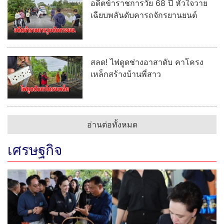
ซุกยาบ้า 7.2 หมื่นเม็ด ชนรถขยะหนี
ซุ่มเงียบ
อ่านต่อทั้งหมด
ภูมิภาค
สมุทรสงครามจัดกิจกรรม "ดูลม ชม
หอย" นำเยาวชนลงพื้นที่ดอนหอย
หลอด สร้างพลังคนรุ่นใหม่ร่วม
อนุรักษ์ทรัพยากรชายฝั่ง
อดีตข้าราชการวัย 68 ปี หัวใจวาย
เฉียบพลันดับคารถจักรยานยนต์