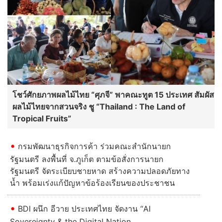
สลด! ไฟดูดช่างอาสาดับ คาโครง
เหล็กสร้างบ้านพี่สาว
อ่านต่อทั้งหมด
เศรษฐกิจ