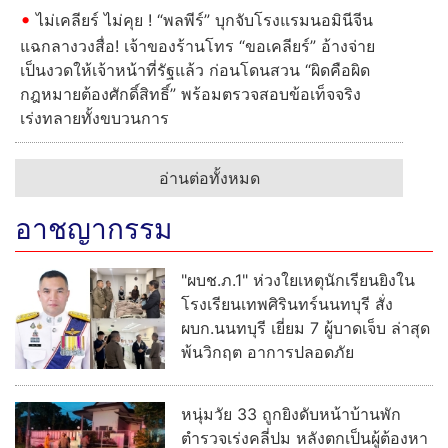
คนไทยเฮ... "อนุทิน" นำร่วมกิจกรรมโครงการออกกำลัง
กายได้สะสม 153 ล้านแคลอรี เฉลิมพระเกียรติพระบาท
สมเด็จพระเจ้าอยู่หัว
“จุลพันธ์” ส่งเลขาฯ พร้อมทีมศูนย์ป้องกันปราบ
ปรามแรงงานผิดกฎหมาย ร่วมสนธิกำลัง 4 หน่วย
งาน ตรวจสถานประกอบการทุนต่างด้าวห้วยขวาง
ไม่เคลียร์ ไม่คุย ! “พลพีร์” บุกจับโรงแรมนอมินีจีน
แฉกลางวงสื่อ! เจ้าของร้านโทร “ขอเคลียร์” อ้างจ่าย
เป็นงวดให้เจ้าหน้าที่รัฐแล้ว ก่อนโดนสวน “ผิดคือผิด
กฎหมายต้องศักดิ์สิทธิ์” พร้อมตรวจสอบข้อเท็จจริง
เร่งทลายทั้งขบวนการ