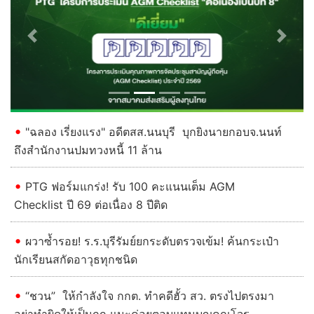
Previous
Next
"ฉลอง เรี่ยงแรง" อดีตสส.นนบุรี บุกยิงนายกอบจ.นนท์
ถึงสำนักงานปมทวงหนี้ 11 ล้าน
PTG ฟอร์มแกร่ง! รับ 100 คะแนนเต็ม AGM
Checklist ปี 69 ต่อเนื่อง 8 ปีติด
ผวาซ้ำรอย! ร.ร.บุรีรัมย์ยกระดับตรวจเข้ม! ค้นกระเป๋า
นักเรียนสกัดอาวุธทุกชนิด
“ชวน” ให้กำลังใจ กกต. ทำคดีฮั้ว สว. ตรงไปตรงมา
อย่าทำผิดให้เป็นถูก แนะค่อยตอบแทนบุญคุณโจร