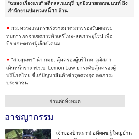
"ฉลอง เรี่ยงแรง" อดีตสส.นนบุรี บุกยิงนายกอบจ.นนท์ ถึง
สำนักงานปมทวงหนี้ 11 ล้าน
กระทรวงเกษตรฯเร่งวางมาตรการรองรับผลกระ
ทบการเจรจาเขตการค้าเสรีไทย-สหภาพยุโรป เพื่อ
ป้องเกษตรกรผู้เลี้ยงโคนม
"สว.สุนทร" นำ กมธ. คุ้มครองผู้บริโภค วุฒิสภา
เดินหน้าร่าง พ.ร.บ. Lemon Law ยกระดับคุ้มครองผู้
บริโภคไทย ชี้แก้ปัญหาสินค้าชำรุดตรงจุด ลดภาระ
ประชาชน
อ่านต่อทั้งหมด
อาชญากรรม
เจ้าของบ้านผวา! อดีตผช.ผู้ใหญ่บ้าน