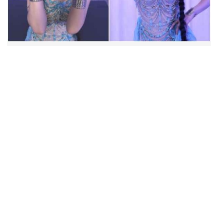
ฟาดลุคใหม่! “แบม พิชญานิน” แดนซ์สับทุกจังหวะ ชวน
แฟนๆ แกะท่า #นอกจอนอกใจ
เจอแล้ว! คนที่ใช้ความหน้าเด็กได้
เปลืองที่สุด “เจี๊ยบ พิจิตตรา” ลุคนี้
ละมุนจนใจเต้นแรง
“ออกัส-เล้ง” ทำเพลงจีนกับ
“TENCENT MUSIC” ฮุกติดหู ฮิตทั่ว
โซเชี่ยลจีน “Destiny Sparks” (有你
的烟火) เพลงจีนประกอบซีรีส์
“บุพเพสันนิวาส”