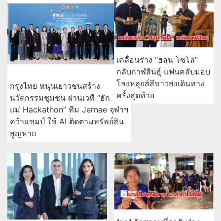
เคลื่อนร่าง "ฮลุน โซโล่"
กลับกาฬสินธุ์ แฟนคลับมอบ
โลงหลุยส์สีขาวส่งเดินทาง
กรุงไทย หนุนเยาวชนสร้าง
ครั้งสุดท้าย
นวัตกรรมชุมชน ผ่านเวที “ฮัก
แม่ Hackathon” ทีม Jernae จุฬาฯ
คว้าแชมป์ ใช้ AI ติดตามทรัพย์สิน
สูญหาย