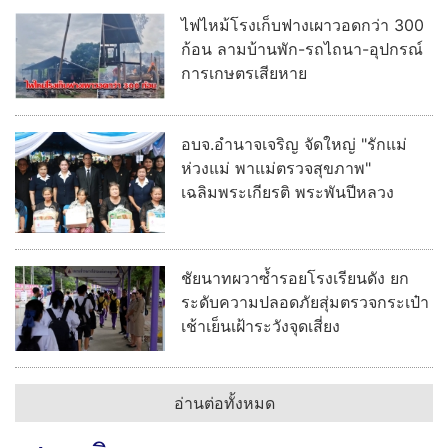
ไฟไหม้โรงเก็บฟางเผาวอดกว่า 300
ก้อน ลามบ้านพัก-รถไถนา-อุปกรณ์
การเกษตรเสียหาย
อบจ.อำนาจเจริญ จัดใหญ่ "รักแม่
ห่วงแม่ พาแม่ตรวจสุขภาพ"
เฉลิมพระเกียรติ พระพันปีหลวง
ชัยนาทผวาซ้ำรอยโรงเรียนดัง ยก
ระดับความปลอดภัยสุ่มตรวจกระเป๋า
เช้าเย็นเฝ้าระวังจุดเสี่ยง
อ่านต่อทั้งหมด