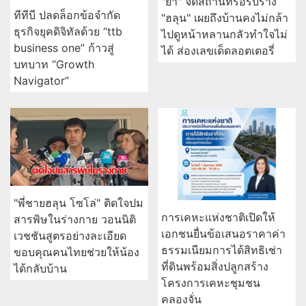
"ย่า" จัดสถานที่รอรับร่าง
ทีทีบี ปลดล็อกข้อจำกัด
"ฮลุน" เผยถึงบ้านคงไม่กล้า
ธุรกิจยุคดิจิทัลด้วย “ttb
ไปดูหน้าหลานกลัวทำใจไม่
business one” ก้าวสู่
ได้ ส่องเลขเด็ดลอตเตอรี่
บทบาท “Growth
Navigator”
"พี่ชายฮลุน โซโล่" ติดใจปม
การเคหะแห่งชาติเปิดให้
สารพิษในร่างกาย วอนนิติ
เอกชนยื่นข้อเสนอราคาค่า
เวชชันสูตรอย่างละเอียด
ธรรมเนียมการได้สิทธิเช่า
ขอบคุณคนไทยช่วยให้น้อง
ที่ดินพร้อมสิ่งปลูกสร้าง
ได้กลับบ้าน
โครงการเคหะชุมชน
คลองจั่น