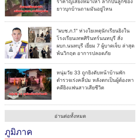
รำคาญเสียงหมาเห่า ลากปืนลูกซอง
ยาวบุกบ้านถามมันอยู่ไหน
"ผบช.ภ.1" ห่วงใยเหตุนักเรียนยิงใน
โรงเรียนเทพศิรินทร์นนทบุรี สั่ง
ผบก.นนทบุรี เยี่ยม 7 ผู้บาดเจ็บ ล่าสุด
พ้นวิกฤต อาการปลอดภัย
หนุ่มวัย 33 ถูกยิงดับหน้าบ้านพัก
ตำรวจเร่งคลี่ปม หลังตกเป็นผู้ต้องหา
คดียิงแฟนสาวเสียชีวิต
อ่านต่อทั้งหมด
ภูมิภาค