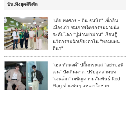
บันเทิงยุคดิจิทัล
"เต้ย พงศกร - ต้น ธนษิต" เช็กอิน
เมืองเก่า ชมภาพจิตรกรรมฝาผนัง
ระดับโลก “ปู่ม่านย่าม่าน” เรียนรู้
นวัตกรรมผักเชียงดาใน "หอมแผ่น
ดินฯ"
“เฮง ทัตพงศ์” ปลื้มกระแส “อย่าขอพี่
เจน” ปังเกินคาด! ปรับลุคสวมบท
“เจนเล็ก” เผชิญความสัมพันธ์ Red
Flag ทำแฟนๆ แห่เอาใจช่วย
ฮือฮา ช่อง 3 เซอร์ไพรส์ ดึง “เก้า -
พาย” ประชันบทบาท ลงละครลึกลับ
ผ่านกาลเวลาฟอร์มใหญ่ “รสกาล”
พร้อมกระชากเรตติ้ง