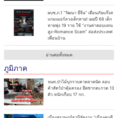
ผบช.ภ.1 “วัฒนา ยี่จีน” เตือนภัยแก๊งส
แกมเมอร์ลวงเด็กหาย! เผยปี 68 เด็ก
หายพุ่ง 19 ราย ใช้ “งานค่าตอบแทน
สูง–Romance Scam” ล่อส่งประเทศ
เพื่อนบ้าน
อ่านต่อทั้งหมด
ภูมิภาค
จนท.ป่าไม้บุกรวบคาตลาดนัด ลอบ
ค้าสัตว์ป่าคุ้มครอง ยึดซากตะกวด 13
ตัว หนักเกือบ 17 กก.
เมืองสุราษฎร์ธานีจัดงาน “เมืองคนดี