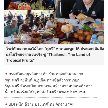
โชว์ศักยภาพผลไม้ไทย “ศุภจี” พาคณะทูต 15 ประเทศ สัมผัส
ผลไม้ไทยจากสวนจริง ชู “Thailand : The Land of
Tropical Fruits”
กรมพัฒนาธุรกิจการค้า ร่วมคณะสำนักนายก
รัฐมนตรี ลงพื้นที่ จ.ภูเก็ต ตามข้อสั่งการนายก
รัฐมนตรี จัดระเบียบชายหาด สร้างความปลอดภัยทาง
น้ำ พร้อมเร่งแก้ปัญหาข้อร้องเรียนของประชาชน
BDI ผนึก อีวาย ประเทศไทย จัดงาน “AI