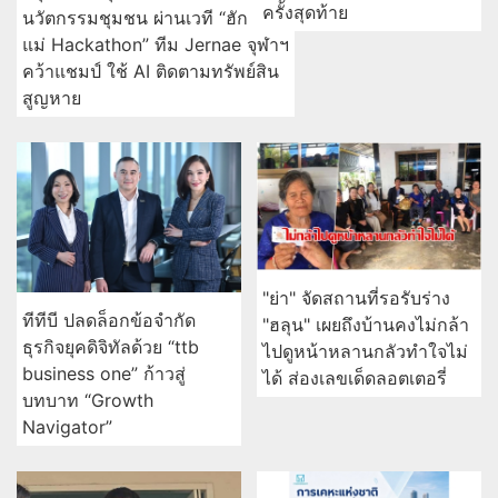
ครั้งสุดท้าย
นวัตกรรมชุมชน ผ่านเวที “ฮัก
แม่ Hackathon” ทีม Jernae จุฬาฯ
คว้าแชมป์ ใช้ AI ติดตามทรัพย์สิน
สูญหาย
"ย่า" จัดสถานที่รอรับร่าง
ทีทีบี ปลดล็อกข้อจำกัด
"ฮลุน" เผยถึงบ้านคงไม่กล้า
ธุรกิจยุคดิจิทัลด้วย “ttb
ไปดูหน้าหลานกลัวทำใจไม่
business one” ก้าวสู่
ได้ ส่องเลขเด็ดลอตเตอรี่
บทบาท “Growth
Navigator”