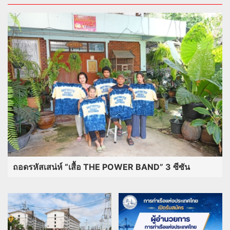
ถอดรหัสเสน่ห์ “เสื้อ THE POWER BAND” 3 ซีซัน