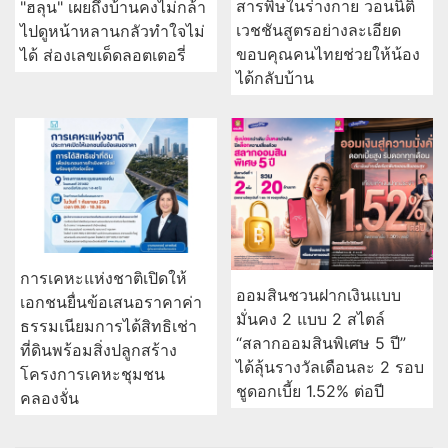
สารพิษในร่างกาย วอนนิติ
"ฮลุน" เผยถึงบ้านคงไม่กล้า
เวชชันสูตรอย่างละเอียด
ไปดูหน้าหลานกลัวทำใจไม่
ขอบคุณคนไทยช่วยให้น้อง
ได้ ส่องเลขเด็ดลอตเตอรี่
ได้กลับบ้าน
การเคหะแห่งชาติเปิดให้
ออมสินชวนฝากเงินแบบ
เอกชนยื่นข้อเสนอราคาค่า
มั่นคง 2 แบบ 2 สไตล์
ธรรมเนียมการได้สิทธิเช่า
“สลากออมสินพิเศษ 5 ปี”
ที่ดินพร้อมสิ่งปลูกสร้าง
ได้ลุ้นรางวัลเดือนละ 2 รอบ
โครงการเคหะชุมชน
ชูดอกเบี้ย 1.52% ต่อปี
คลองจั่น