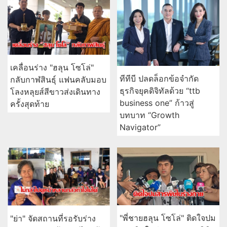
เคลื่อนร่าง "ฮลุน โซโล่"
ทีทีบี ปลดล็อกข้อจำกัด
กลับกาฬสินธุ์ แฟนคลับมอบ
ธุรกิจยุคดิจิทัลด้วย “ttb
โลงหลุยส์สีขาวส่งเดินทาง
business one” ก้าวสู่
ครั้งสุดท้าย
บทบาท “Growth
Navigator”
"พี่ชายฮลุน โซโล่" ติดใจปม
"ย่า" จัดสถานที่รอรับร่าง