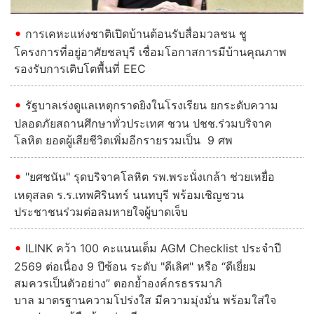
การเคหะแห่งชาติเปิดบ้านต้อนรับสื่อมวลชน ชู
โครงการที่อยู่อาศัยชลบุรี เชื่อมโอกาสการมีบ้านคุณภาพ
รองรับการเติบโตพื้นที่ EEC
รัฐบาลเร่งดูแลเหตุกราดยิงในโรงเรียน ยกระดับความ
ปลอดภัยสถานศึกษาทั่วประเทศ ชวน ปชช.ร่วมบริจาค
โลหิต ยอดผู้เสียชีวิตเพิ่มอีกรายรวมเป็น 9 ศพ
"ยศชนัน" รุดบริจาคโลหิต รพ.พระนั่งเกล้า ช่วยเหยื่อ
เหตุสลด ร.ร.เทพศิรินทร์ นนทบุรี พร้อมเชิญชวน
ประชาชนร่วมต่อลมหายใจผู้บาดเจ็บ
ILINK คว้า 100 คะแนนเต็ม AGM Checklist ประจำปี
2569 ต่อเนื่อง 9 ปีซ้อน ระดับ "ดีเลิศ" หรือ “ดีเยี่ยม
สมควรเป็นตัวอย่าง” ตอกย้ำองค์กรธรรมาภิ
บาล มาตรฐานความโปร่งใส มีความมุ่งมั่น พร้อมใส่ใจ