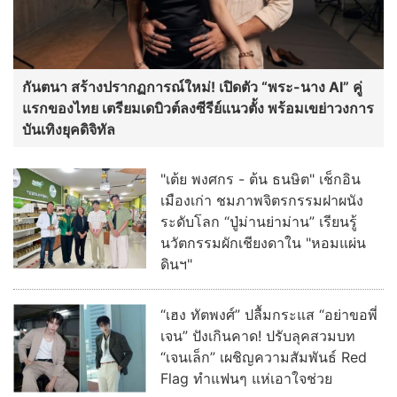
กันตนา สร้างปรากฏการณ์ใหม่! เปิดตัว “พระ-นาง AI” คู่
แรกของไทย เตรียมเดบิวต์ลงซีรีย์แนวตั้ง พร้อมเขย่าวงการ
บันเทิงยุคดิจิทัล
"เต้ย พงศกร - ต้น ธนษิต" เช็กอิน
เมืองเก่า ชมภาพจิตรกรรมฝาผนัง
ระดับโลก “ปู่ม่านย่าม่าน” เรียนรู้
นวัตกรรมผักเชียงดาใน "หอมแผ่น
ดินฯ"
“เฮง ทัตพงศ์” ปลื้มกระแส “อย่าขอพี่
เจน” ปังเกินคาด! ปรับลุคสวมบท
“เจนเล็ก” เผชิญความสัมพันธ์ Red
Flag ทำแฟนๆ แห่เอาใจช่วย