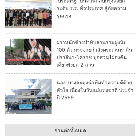
'ประเสริฐ' บินด่วนกลับกรุงสั่งยก
ระดับ ร.ร. ทั่วประเทศ สู้ภัยความ
รุนแรง
ผวาหนักช้างป่าทับลานรวมฝูงนับ
100 ตัว กระจายกำลังตระเวนหากิน
ปราจีนฯ-โคราช บุกสวนไผ่ตงคืน
เดียวพังยก 2 สวน
นอภ.บางละมุงนำทีมทำความดีด้วย
หัวใจ เนื่องในวันแม่แห่งชาติ ประจำ
ปี 2569
อ่านต่อทั้งหมด