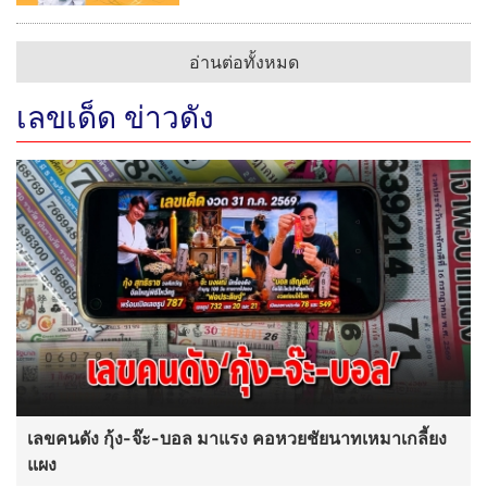
อ่านต่อทั้งหมด
เลขเด็ด ข่าวดัง
เลขคนดัง กุ้ง-จ๊ะ-บอล มาแรง คอหวยชัยนาทเหมาเกลี้ยง
แผง