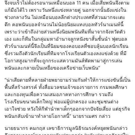
จึงจบเร็วไม่ต้องรอนานเหมือนบอล 11 คน เมื่อเสียพนันจึงตาม
แก้มือได้ไว เพราะวันหนึ่งแข่งหลายคู่ นอกจากนั้นยังแข่งใน
ช่วงกลางวัน ไม่เหมือนบอลลีกต่างประเทศที่ส่วนมากจะเตะ
ดึก คอพนันบอลจำนวนไม่น้อยนิยมแทงบอลทัวร์นาเมนท์นี้
เพราะว่าเข้าถึงง่ายส่วนหนึ่งนิยมพนันทีมที่มาจากจังหวัดตัว
เอง และก็ทีมในกลุ่มมหาอำนาจลูกหนังขาสั้นชั้นนำ ฟุตบอล
ทัวร์นาเมนท์นี้จึงเป็นที่นิยมของคอบอลที่ชอบลุ้นบอลนักเรียน
ซึ่งรวมถึงตัวนักเรียนที่ทีมจากโรงเรียนตัวเองลงแข่งด้วย ที่มี
โอกาสสูงมากที่จะถูกกระแสความมันส์พัดพามาสู่การเล่น
พนันและกลายเป็นเหยื่อของเครือข่ายเว็บพนัน”
“น่าเสียดายที่หลายฝ่ายพยายามร่วมกันทำให้การแข่งขันนี้เป็น
พื้นที่สร้างสรรค์ ทั้งสื่อมวลชนเจ้าของรายการ กรมพลศึกษา
และกองทุนเพื่อความเสมอภาคทางการศึกษา รวมถึง
โรงเรียนขนาดเล็กใหญ่ พ่อแม่ผู้ปกครอง และชุมชนต่าง
เอาใจช่วย หวังให้กีฬานำพาเด็กๆออกจากปัจจัยเสี่ยง แต่ธุรกิจ
พนันกลับเข้ามาทำลายโอกาสนี้” นายราเมศร กล่าว
นายธนากร คมกฤส เลขาธิการมูลนิธิรณรงค์หยุดพนันกล่าว