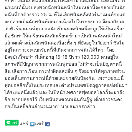
ชักพาให้มีนักพนันบอลหน้าใหม่เข้ามาเติมเสมอ และเมื่อทัวร์
นาเมนท์นั้นจบลงพวกนักพนันหน้าใหม่เหล่านี้จะกลายเป็นนัก
พนันที่ตกค้างราว 25 % ที่ไม่เลิกพนันหลังทัวร์นาเมนท์จบแต่
จะกลายเป็นนักพนันที่เล่นต่อเนื่องไปในระยะยาว จึงน่ากังวล
ว่าทัวร์นาเมนท์ฟุตบอลนักเรียนยอดนิยมนี้จะถูกใช้เป็นเครื่อง
มือชักพาให้เกรียนพนันนักเรียนเข้ามาเป็นนักพนันหน้าใหม่
แล้วตกค้างเป็นนักพนันต่อเนื่องทั้ง ๆ ที่ยังอยู่ในวัยเยาว์ ซึ่งไม่
อยู่ในภาวะจะแบกรับหนี้ที่เกิดจากการพนันได้ไหว โดย
ปัจจุบันนี้พบว่า มีเด็กอายุ 15-18 ปีราว 120,000 คนอยู่ใน
สภาพที่มีปัญหาจากการพนันฟุตบอล ไม่ว่าจะเป็นปัญหาหนี้
สิน เสียการเรียน กระทำผิดและอื่น ๆ จึงอยากให้ทุกภาคส่วน
มองเห็นสถานการณ์นี้ด้วยและช่วยกันป้องกัน เพราะขณะนี้
ฟุตบอลลีกทั้งในประเทศและต่างประเทศเปิดฤดูกาลแข่งขันมา
ได้ระยะหนึ่งแล้ว และในปีหน้าเทศกาลฟุตบอลโลกก็จะมาถึง
อีก หากปล่อยไว้ เว็บพนันคงชวนพนันกันอู้ฟู่ เด็กเยาวชนคง
ตกเป็นเหยื่อกันจำนวนมาก” นายธนากรกล่าว
แชร์
แชร์