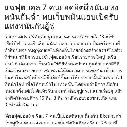
แฉฟุตบอล 7 คนยอดฮิตผีพนันแทง
พนันกันฉ่ำ พบเว็บพนันแอบเปิดรับ
แทงพนันกันอู้ฟู่
นายราเมศร ศรีทับทิม ผู้ประสานงานเครือข่ายสื่อ “รักกีฬา
เชียร์กีฬางดเหล้าเลี่ยงพนัน” กล่าวว่า พวกเราเป็นเครือข่ายที่
ทำสื่อ/เพจชวนดูฟุตบอลในท้องถิ่นไทยอย่างสร้างสรรค์ในช่วง
ที่ผ่านมาที่มีการแข่งขันฟุตบอลนักเรียนรายการใหญ่ เครือ
ข่ายได้แจ้งมาว่า เว็บพนันใช้วิธีทำเพจปลอมดูคล้ายช่องทีวีที่
เป็นเจ้าของรายการ เชิญชวนให้ติดตามการแข่งขัน เมื่อมีการ
ค้นหาในเฟสบุ้คก็จะมีขึ้นลิงค์ขึ้นมาให้กด จากนั้นมันจะเด้งไป
ที่หน้าไลน์ เพื่อให้กดเข้าไปแทงพนัน โดยพบว่ามีการเปิดรับ
แทงมาตั้งแต่เริ่มต้นทัวร์นาเมนท์ ค่อยๆปูกระแสมาเรื่อยๆ แล้ว
มาพีคในรอบลึกๆ 16 ทีม 8 ทีม จนถึงรอบรองชนะเลิศ และ
นัดชิงเมื่อวันก่อน
“ด้วยฟุตบอลนักเรียน 7 คนเป็นบอลที่สนุก ตื่นเต้น มีจังหวะทำ
ประตูกันแทบตลอดเวลา และก็แข่งกันเพียงครึ่งละ 25 นาที