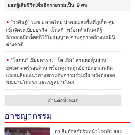
ยอดผู้เสียชีวิตเพิ่มอีกรายรวมเป็น 9 ศพ
“วรศิษฎ์” รมช.มหาดไทย นำคณะลงพื้นที่ภูเก็ต คุม
เข้มจัดระเบียบธุรกิจ “เจ็ตสกี” พร้อมดำเนินคดีผู้
ลักลอบเปิดเจ็ตสกีไร้ใบอนุญาต ควบคู่กวาดล้างนอมินี
ต่างชาติ
"โสภณ" เยี่ยมคารวะ "โต เลิม" สานต่อหุ้นส่วน
ยุทธศาสตร์รอบด้าน พร้อมดูงานศูนย์บำบัดยาเสพติด
แลกเปลี่ยนแนวทางยกระดับความร่วมมือ หวังต่อยอด
พัฒนานโยบาย และกฎหมายไทย
อ่านต่อทั้งหมด
อาชญากรรม
ตร.สืบดักสกัดจับหน้าโรงพัก สอง