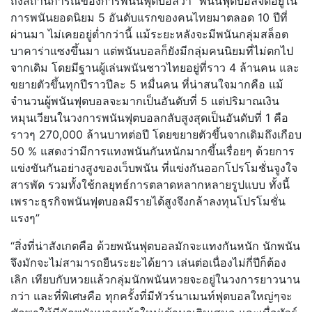
ถึงสถานการณ์ของการพนันฟุตบอลว่า “พนันฟุตบอลจัดอยู่ใน
การพนันยอดนิยม 5 อันดับแรกของคนไทยมาตลอด 10 ปีที่
ผ่านมา ไม่เคยอยู่ต่ำกว่านี้ แม้ระยะหลังจะมีพนันกลุ่มสล็อต
บาคาร่าแซงขึ้นมา แต่พนันบอลก็ยังมีกลุ่มคนนิยมที่ไม่ตกไป
จากเดิม โดยมีฐานผู้เล่นพนันชาวไทยอยู่ที่ราว 4 ล้านคน และ
ขยายตัวขึ้นทุกปีราวปีละ 5 หมื่นคน ที่น่าสนใจมากคือ แม้
จำนวนผู้พนันฟุตบอลจะมากเป็นอันดับที่ 5 แต่ปริมาณเงิน
หมุนเวียนในวงการพนันฟุตบอลกลับสูงสุดเป็นอันดับที่ 1 คือ
ราวๆ 270,000 ล้านบาทต่อปี โดยขยายตัวขึ้นจากเดิมถึงเกือบ
50 % แสดงว่ามีการแทงพนันกันหนักมากขึ้นเรื่อยๆ ด้วยการ
แข่งขันกันอย่างสูงของเว็บพนัน ที่แข่งกันออกโปรโมชั่นจูงใจ
สารพัด รวมทั้งใช้กลยุทธ์การตลาดหลากหลายรูปแบบ ทั้งนี้
เพราะธุรกิจพนันฟุตบอลมีรายได้สูงจึงกล้าลงทุนโปรโมชั่น
แรงๆ”
“สิ่งที่น่าสังเกตคือ ด้วยพนันฟุตบอลมักจะแทงกันหนัก นักพนัน
จึงมักจะไม่สามารถยืนระยะได้ยาว เล่นต่อเนื่องไม่กี่ปีก็ต้อง
เลิก เทียบกับหวยแล้วกลุ่มนักพนันหวยจะอยู่ในวงการยาวนาน
กว่า และที่พิเศษคือ ทุกครั้งที่มีทัวร์นาเมนท์ฟุตบอลใหญ่ๆจะ