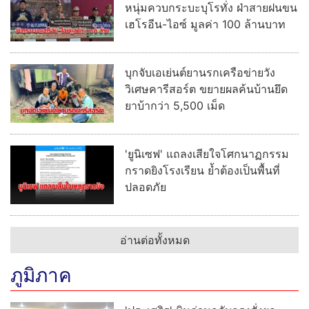
หนุ่มควบกระบะบุโรทั่ง ฝ่าสายฝนขน
เฮโรอีน-ไอซ์ มูลค่า 100 ล้านบาท
บุกจับเอเย่นต์ยานรกเครือข่ายวัง
วิเศษคารีสอร์ต ขยายผลค้นบ้านยึด
ยาบ้ากว่า 5,500 เม็ด
'ยูนิเซฟ' แถลงเสียใจโศกนาฏกรรม
กราดยิงโรงเรียน ย้ำต้องเป็นพื้นที่
ปลอดภัย
อ่านต่อทั้งหมด
ภูมิภาค