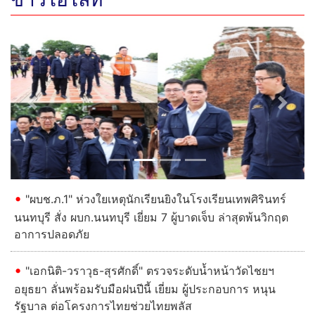
Previous
Next
"ผบช.ภ.1" ห่วงใยเหตุนักเรียนยิงในโรงเรียนเทพศิรินทร์
นนทบุรี สั่ง ผบก.นนทบุรี เยี่ยม 7 ผู้บาดเจ็บ ล่าสุดพ้นวิกฤต
อาการปลอดภัย
"เอกนิติ-วราวุธ-สุรศักดิ์" ตรวจระดับน้ำหน้าวัดไชยฯ
อยุธยา ลั่นพร้อมรับมือฝนปีนี้ เยี่ยม ผู้ประกอบการ หนุน
รัฐบาล ต่อโครงการไทยช่วยไทยพลัส