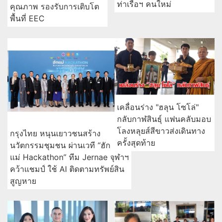
ท่าเรือฯ คนใหม่
คุณภาพ รองรับการเติบโต
พื้นที่ EEC
เคลื่อนร่าง "ฮลุน โซโล่"
กลับกาฬสินธุ์ แฟนคลับมอบ
โลงหลุยส์สีขาวส่งเดินทาง
กรุงไทย หนุนเยาวชนสร้าง
ครั้งสุดท้าย
นวัตกรรมชุมชน ผ่านเวที “ฮัก
แม่ Hackathon” ทีม Jernae จุฬาฯ
คว้าแชมป์ ใช้ AI ติดตามทรัพย์สิน
สูญหาย