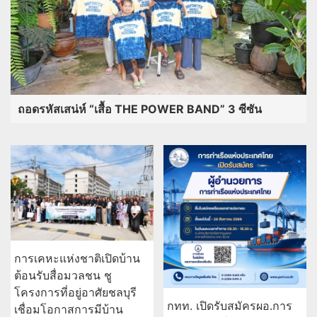
ถอดรหัสเสน่ห์ “เสื้อ THE POWER BAND” 3 ซีซัน
การเคหะแห่งชาติเปิดบ้าน
ต้อนรับสื่อมวลชน ชู
โครงการที่อยู่อาศัยชลบุรี
กทท. เปิดรับสมัครผอ.การ
เชื่อมโอกาสการมีบ้าน