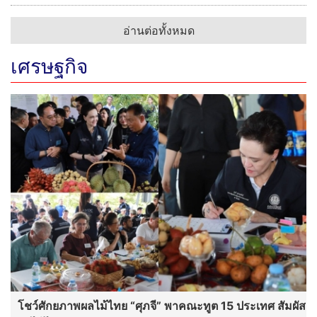
อ่านต่อทั้งหมด
เศรษฐกิจ
โชว์ศักยภาพผลไม้ไทย “ศุภจี” พาคณะทูต 15 ประเทศ สัมผัส