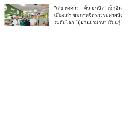
"เต้ย พงศกร - ต้น ธนษิต" เช็กอิน
เมืองเก่า ชมภาพจิตรกรรมฝาผนัง
ระดับโลก “ปู่ม่านย่าม่าน” เรียนรู้
นวัตกรรมผักเชียงดาใน "หอมแผ่น
ดินฯ"
“เฮง ทัตพงศ์” ปลื้มกระแส “อย่าขอพี่
เจน” ปังเกินคาด! ปรับลุคสวมบท
“เจนเล็ก” เผชิญความสัมพันธ์ Red
Flag ทำแฟนๆ แห่เอาใจช่วย
อ่านต่อทั้งหมด
บ้านเมืองพระเครื่อง