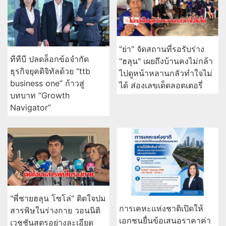
"ย่า" จัดสถานที่รอรับร่าง
ทีทีบี ปลดล็อกข้อจำกัด
"ฮลุน" เผยถึงบ้านคงไม่กล้า
ธุรกิจยุคดิจิทัลด้วย “ttb
ไปดูหน้าหลานกลัวทำใจไม่
business one” ก้าวสู่
ได้ ส่องเลขเด็ดลอตเตอรี่
บทบาท “Growth
Navigator”
"พี่ชายฮลุน โซโล่" ติดใจปม
การเคหะแห่งชาติเปิดให้
สารพิษในร่างกาย วอนนิติ
เอกชนยื่นข้อเสนอราคาค่า
เวชชันสูตรอย่างละเอียด