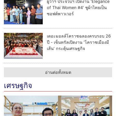
ผู้ว่าฯ ประจวบฯ เปิดงาน 'Elegance
of Thai Women #4' ชูผ้าไทยเป็น
ซอฟต์พาวเวอร์
เดอะมอลล์โคราชฉลองครบรอบ 26
ปี - เซ็นทรัลเปิดงาน 'โคราชเมืองมี
เส้น' กระตุ้นเศรษฐกิจ
อ่านต่อทั้งหมด
เศรษฐกิจ