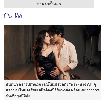
อ่านต่อทั้งหมด
บันเทิง
กันตนา สร้างปรากฏการณ์ใหม่! เปิดตัว “พระ-นาง AI” คู่
แรกของไทย เตรียมเดบิวต์ลงซีรีย์แนวตั้ง พร้อมเขย่าวงการ
บันเทิงยุคดิจิทัล