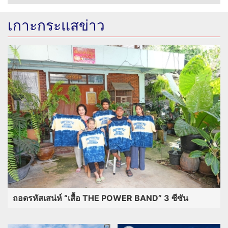
เกาะกระแสข่าว
ถอดรหัสเสน่ห์ “เสื้อ THE POWER BAND” 3 ซีซัน