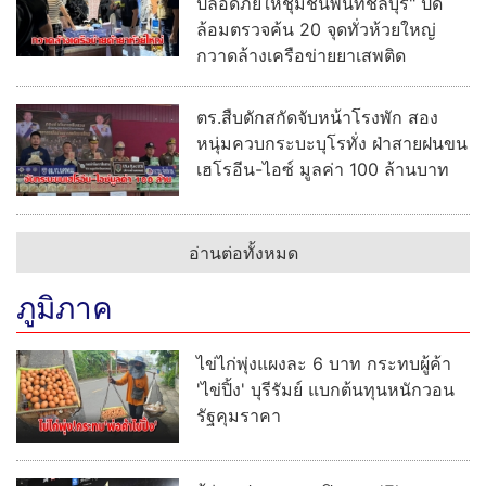
ปลอดภัยให้ชุมชนพื้นที่ชลบุรี" ปิด
ล้อมตรวจค้น 20 จุดทั่วห้วยใหญ่
กวาดล้างเครือข่ายยาเสพติด
ตร.สืบดักสกัดจับหน้าโรงพัก สอง
หนุ่มควบกระบะบุโรทั่ง ฝ่าสายฝนขน
เฮโรอีน-ไอซ์ มูลค่า 100 ล้านบาท
อ่านต่อทั้งหมด
ภูมิภาค
ไข่ไก่พุ่งแผงละ 6 บาท กระทบผู้ค้า
'ไข่ปิ้ง' บุรีรัมย์ แบกต้นทุนหนักวอน
รัฐคุมราคา