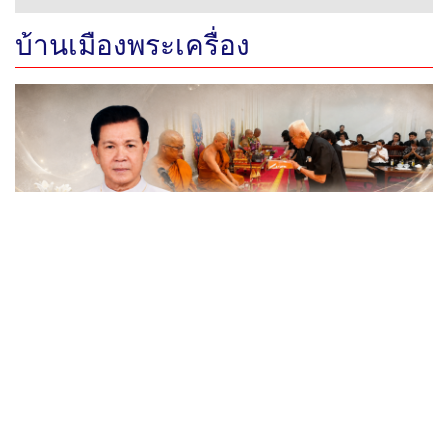
บ้านเมืองพระเครื่อง
"สุนันท์ ตาปสนันท์" หนึ่งในมือบริหาร น.ส.พ.บ้านเมือง จาก
ไป "ทิ้งไว้แต่คุณงามความดี 44 ปีแห่งความทรงจำ"
พระเด่นคนดังบ้านเมือง (2 ส.ค.69)