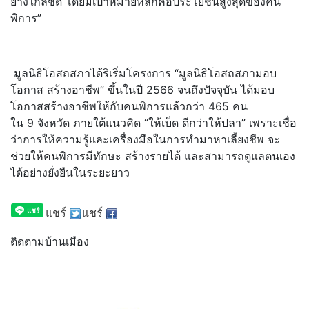
ย่างใกล้ชิด โดยมีเป้าหมายหลักคือประโยชน์สู
งสุดของคน
พิการ”
มูลนิธิโอสถสภาได้ริเริ่
มโครงการ “มูลนิธิโอสถสภามอบ
โอกาส สร้างอาชีพ” ขึ้นในปี 2566 จนถึงปัจจุบัน ได้มอบ
โอกาสสร้างอาชีพให้กั
บคนพิการแล้วกว่า 465 คน
ใน 9 จังหวัด ภายใต้แนวคิด “ให้เบ็ด ดีกว่าให้ปลา” เพราะเชื่อ
ว่าการให้ความรู้
และเครื่องมือในการทำมาหาเลี้
ยงชีพ จะ
ช่วยให้คนพิการมีทักษะ สร้างรายได้ และสามารถดูแลตนเอง
ได้อย่างยั่
งยืนในระยะยาว
แชร์
แชร์
ติดตามบ้านเมือง