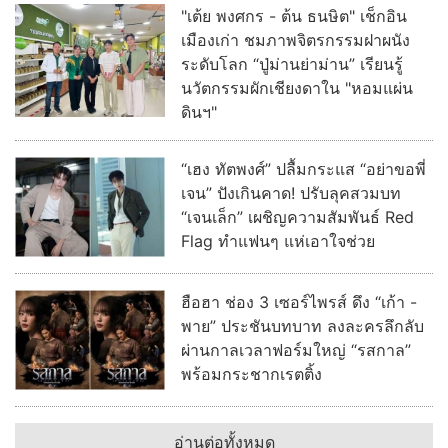
"เต้ย พงศกร - ต้น ธนษิต" เช็กอิน
เมืองเก่า ชมภาพจิตรกรรมฝาผนัง
ระดับโลก “ปู่ม่านย่าม่าน” เรียนรู้
นวัตกรรมผักเชียงดาใน "หอมแผ่น
ดินฯ"
“เฮง ทัตพงศ์” ปลื้มกระแส “อย่าขอพี่
เจน” ปังเกินคาด! ปรับลุคสวมบท
“เจนเล็ก” เผชิญความสัมพันธ์ Red
Flag ทำแฟนๆ แห่เอาใจช่วย
ฮือฮา ช่อง 3 เซอร์ไพรส์ ดึง “เก้า -
พาย” ประชันบทบาท ลงละครลึกลับ
ผ่านกาลเวลาฟอร์มใหญ่ “รสกาล”
พร้อมกระชากเรตติ้ง
อ่านต่อทั้งหมด