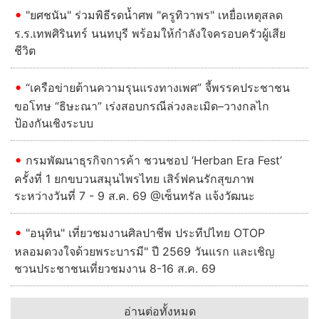
"ยศชนัน" ร่วมพิธีรดน้ำศพ "ครูทิวาพร" เหยื่อเหตุสลด
ร.ร.เทพศิรินทร์ นนทบุรี พร้อมให้กำลังใจครอบครัวผู้เสีย
ชีวิต
“เครือข่ายต้านความรุนแรงทางเพศ” จี้พรรคประชาชน
ขอโทษ “ธิษะณา” เร่งสอบกรณีล่วงละเมิด–วางกลไก
ป้องกันเชิงระบบ
กรมพัฒนาธุรกิจการค้า ชวนชอป ‘Herban Era Fest’
ครั้งที่ 1 ยกขบวนสมุนไพรไทย เสิร์ฟคนรักสุขภาพ
ระหว่างวันที่ 7 - 9 ส.ค. 69 @เซ็นทรัล แจ้งวัฒนะ
"อนุทิน" เที่ยวชมงานศิลปาชีพ ประทีปไทย OTOP
หลอมดวงใจด้วยพระบารมี" ปี 2569 วันแรก และเชิญ
ชวนประชาชนเที่ยวชมงาน 8-16 ส.ค. 69
อ่านต่อทั้งหมด