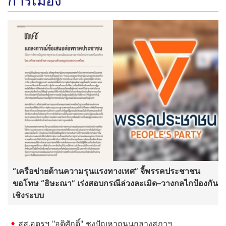
การเมือง
“เครือข่ายต้านความรุนแรงทางเพศ” จี้พรรคประชาชน
ขอโทษ “ธิษะณา” เร่งสอบกรณีล่วงละเมิด–วางกลไกป้องกัน
เชิงระบบ
สส.อุดรฯ "อดิศักดิ์" ชงปัญหาถนนกลางสภาฯ