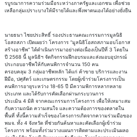
รบูรณาการความร่วมมื
อระหว่างภาครัฐและเอกชน เพื่อช่วย
เหลือกลุ่มเปราะบางให้
มีรายได้และพึ่งพาตนเองได้อย่
างยั่งยืน
นายธนา ไชยประสิทธิ์ รองประธานคณะกรรมการมูลนิธิ
โอสถสภา เปิดเผยว่า โครงการ “มูลนิธิโอสถสภามอบโอกาส
สร้างอาชีพ” ได้ดำเนินการมาอย่างต่อเนื่
องเป็นปีที่ 3 โดยใน
ปี 2568 นี้ มูลนิธิฯ จัดกิจกรรมฝึกอบรมและส่งมอบอุ
ปกรณ์
ประกอบอาชีพให้กับคนพิ
การจำนวน 150 คน
ครอบคลุม 3 กลุ่มอาชีพหลัก ได้แก่ ค้าขาย บริการและงาน
ฝีมือ, ปศุสัตว์ และเกษตรกรรม โดยผู้เข้าร่วมโครงการเป็น
คนพิ
การอายุระหว่าง 18-65 ปี มีความพิการหลากหลาย
ประเภท และได้รับการคัดเลือกผ่
านกระบวนการ
ประเมิน 4 มิติ จากคณะกรรมการโครงการ เพื่อให้เหมาะสม
กับความถนัด ความสนใจ และความต้องการของตลาดใน
พื้นที่ ทั้งนี้ความสำเร็จของโครงการเกิ
ดจากความร่วมมือของ
พมจ. ทั้ง 4 จังหวัด ที่ช่วยกันค้นหาและคัดเลือกผู้
เข้าร่วม
โครงการ พร้อมทั้งร่วมวางแผนการติ
ดตามและประเมินผลอ