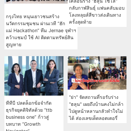
เคลื่อนร่าง "ฮลุน โซโล่"
กลับกาฬสินธุ์ แฟนคลับมอบ
โลงหลุยส์สีขาวส่งเดินทาง
กรุงไทย หนุนเยาวชนสร้าง
ครั้งสุดท้าย
นวัตกรรมชุมชน ผ่านเวที “ฮัก
แม่ Hackathon” ทีม Jernae จุฬาฯ
คว้าแชมป์ ใช้ AI ติดตามทรัพย์สิน
สูญหาย
"ย่า" จัดสถานที่รอรับร่าง
ทีทีบี ปลดล็อกข้อจำกัด
"ฮลุน" เผยถึงบ้านคงไม่กล้า
ธุรกิจยุคดิจิทัลด้วย “ttb
ไปดูหน้าหลานกลัวทำใจไม่
business one” ก้าวสู่
ได้ ส่องเลขเด็ดลอตเตอรี่
บทบาท “Growth