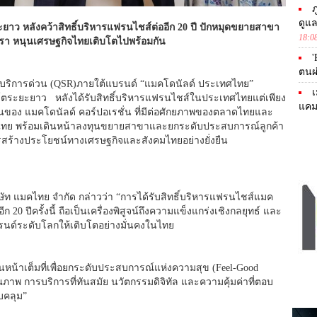
ภ
ดูแ
าว หลังคว้าสิทธิ์บริหารแฟรนไชส์ต่
ออีก 20 ปี ปักหมุดขยายสาขา
18:0
ัตรา หนุนเศรษฐกิจไทยเติบโตไปพร้อมกั
น
'
ตนผ
ารบริการด่วน (QSR)ภายใต้แบรนด์ “แมคโดนัลด์ ประเทศไทย”
เ
ตระยะยาว หลังได้รับสิทธิ์บริ
หารแฟรนไชส์ในประเทศไทยแต่เพี
ยง
แคม
่นของ แมคโดนัลด์ คอร์ปอเรชั่น ที่มีต่อศั
กยภาพของตลาดไทยและ
ย พร้อมเดินหน้าลงทุ
นขยายสาขาและยกระดับประสบการณ์
ลูกค้า
ารสร้างประโยชน์ทางเศรษฐกิ
จและสังคมไทยอย่างยั่งยืน
ท แมคไทย จำกัด กล่าวว่า “การได้รับสิทธิ์บริหารแฟรนไชส์
แมค
ก 20 ปีครั้งนี้ ถือเป็นเครื่องพิสูจน์ถึ
งความแข็งแกร่งเชิงกลยุทธ์ และ
รนด์ระดับโลกให้เติ
บโตอย่างมั่นคงในไทย
้าเต็มที่เพื่
อยกระดับประสบการณ์แห่งความสุข (Feel-Good
ณภาพ การบริการที่ทันสมัย นวัตกรรมดิจิทัล และความคุ้มค่าที่ตอบ
อบคลุม”