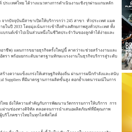
์ ประเทศไทย ได้วางแนวทางการดำเนินงานเชิงรุ
กผ่านแกนหลัก
 จากปัจจุบันมีสาขาเปิดให้บริ
การกว่า 245 สาขา ทั่วประเทศ แมค
ภายในปี 2033 โดยมุ่งเน้นการเข้าถึงทำเลศั
กยภาพสูงทั่วประเทศ ทั้ง
ห้แบรนด์เข้าไปเป็นส่
วนหนึ่งในชีวิตประจำวันของลูกค้
าได้ง่ายและ
งอาชีพ) แผนการขยายธุรกิจครั้งใหญ่นี้ คาดว่าจะช่วยสร้างงานและ
0 อัตรา พร้อมยกระดับมาตรฐานทั
กษะแรงงานในธุรกิจบริการสู่ระดั
บ
่งสร้างความแข็งแกร่งให้
เศรษฐกิจท้องถิ่น ผ่านการผนึกกำลังและสนับ
cal Suppliers ที่มีมาตรฐานการผลิตขั้นสูง ตอกย้ำเจตนารมณ์ในการ
ไทย ยังให้ความสำคัญกับการพัฒนานวั
ตกรรรมการให้บริการ การ
ผ่านช่องทางดิจิทั
ล ตลอดจนการนำเสนอผลิตภัณฑ์ที่มี
คุณภาพ
ู้
บริโภคชาวไทยในทุกไลฟ์สไตล์