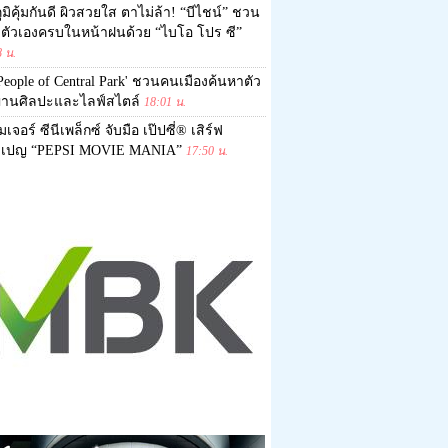
ูมิคุ้มกันดี ผิวสวยใส ตาไม่ล้า! “บีไชน์” ชวน
ลตัวเองครบในหน้าฝนด้วย “ไบโอ โปร ซี”
8 น.
People of Central Park' ชวนคนเมืองค้นหาตัว
่านศิลปะและไลฟ์สไตล์
18:01 น.
มเจอร์ ซีนีเพล็กซ์ จับมือ เป๊ปซี่® เสิร์ฟ
เปญ “PEPSI MOVIE MANIA”
17:50 น.