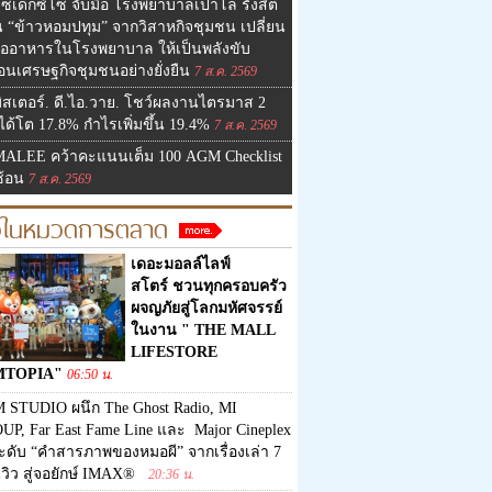
ซเด็กซ์โซ่ จับมือ โรงพยาบาลเปาโล รังสิต
น “ข้าวหอมปทุม” จากวิสาหกิจชุมชน เปลี่ยน
มื้ออาหารในโรงพยาบาล ให้เป็นพลังขับ
่อนเศรษฐกิจชุมชนอย่างยั่งยืน
7 ส.ค. 2569
ิสเตอร์. ดี.ไอ.วาย. โชว์ผลงานไตรมาส 2
ด้โต 17.8% กำไรเพิ่มขึ้น 19.4%
7 ส.ค. 2569
MALEE คว้าคะแนนเต็ม 100 AGM Checklist
ซ้อน
7 ส.ค. 2569
าวในหมวดการตลาด
เดอะมอลล์ไลฟ์
สโตร์ ชวนทุกครอบครัว
ผจญภัยสู่โลกมหัศจรรย์
ในงาน " THE MALL
LIFESTORE
MTOPIA"
06:50 น.
 STUDIO ผนึก The Ghost Radio, MI
UP, Far East Fame Line และ Major Cineplex
ะดับ “คำสารภาพของหมอผี” จากเรื่องเล่า 7
นวิว สู่จอยักษ์ IMAX®
20:36 น.