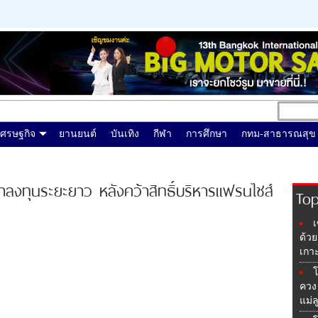
เศรษฐกิจ
ยานยนต์
บันเทิง
กีฬา
การศึกษา
กทม-สาธารณสุข
าลงทุนระยะยาว หลังคว้าสิทธิ์บริหารแฟรนไชส์
To
เ
ด้วย
เกาะ
โ
ควง 
แม่ล