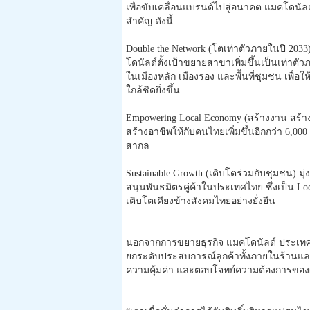
เพื่อขับเคลื่อนแบรนด์ไปสู่
อนาคต แมคโดนัลด
สำคัญ ดังนี้
Double the Network (โตเท่าตัวภายในปี 2033)
โดนัลด์ตั้งเป้าขยายสาขาเพิ่
มขึ้นเป็นเท่าตัว
ในเมืองหลัก เมืองรอง และพื้นที่ชุมชน เพื่อใ
ใกล้ชิดยิ่งขึ้น
Empowering Local Economy (สร้างงาน สร้า
สร้
างอาชีพให้กับคนไทยเพิ่มขึ้นอี
กกว่า 6,00
สากล
Sustainable Growth (เติบโตร่วมกับชุมชน) มุ
สนุนพั
นธมิตรคู่ค้าในประเทศไทย ซึ่งเป็น Lo
เติบโตเคี
ยงข้างสังคมไทยอย่างยั่งยืน
นอกจากการขยายธุรกิจ แมคโดนัลด์ ประเทศ
ยกระดับประสบการณ์ลูกค้าทั้
งภายในร้านและ
ความคุ้มค่า และตอบโจทย์ความต้องการของผ