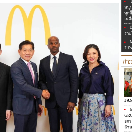
โ
หนุ
ทุก
เคลื
ม
รายไ
7 ปี
ข่
FA
M
GRO
ยกร
ล้า