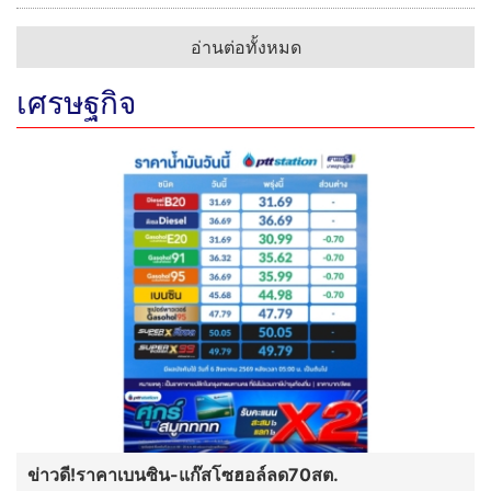
อ่านต่อทั้งหมด
เศรษฐกิจ
ข่าวดี!ราคาเบนซิน-แก๊สโซฮอล์ลด70สต.