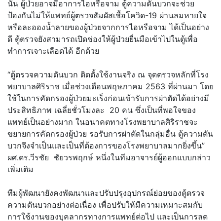
นั้น ผู้ป่วยอาจมีอาการไอหรือจาม ตู้ความดันบวกจะช่วย
ป้องกันไม่ให้แพทย์ผู้ตรวจสัมผัสเชื้อโควิด-19 ผ่านลมหายใจ
หรือละอองน้ำลายของผู้ป่วยจากการไอหรือจาม ได้เป็นอย่าง
ดี ตู้ตรวจยังสามารถเปิดช่องให้ผู้ป่วยยื่นมือเข้าไปในตู้เพื่อ
ทำการเจาะเลือดได้ อีกด้วย
“ตู้ตรวจความดันบวก ติดตั้งใช้งานจริง ณ จุดตรวจหลักที่โรง
พยาบาลศิริราช เมื่อช่วงเดือนพฤษภาคม 2563 ที่ผ่านมา โดย
ใช้ในการคัดกรองผู้ป่วยมะเร็งก่อนเข้ารับการผ่าตัดได้อย่างมี
ประสิทธิภาพ เฉลี่ยชั่วโมงละ 20 คน ซึ่งเป็นที่พอใจของ
แพทย์เป็นอย่างมาก ในอนาคตทางโรงพยาบาลศิริราชจะ
ขยายการคัดกรองผู้ป่วย รอรับการผ่าตัดในกลุ่มอื่น ตู้ความดัน
บวกจึงจำเป็นและเป็นที่ต้องการของโรงพยาบาลมากยิ่งขึ้น”
ผศ.ดร.วีรชัย ชัยวรพฤกษ์ หนึ่งในทีมอาจารย์ผู้ออกแบบกล่าว
เพิ่มเติม
ทีมผู้พัฒนายังคงพัฒนาและปรับปรุงอุปกรณ์ย่อยของตู้ตรวจ
ความดันบวกอย่างต่อเนื่อง เพื่อปรับให้มีความเหมาะสมกับ
การใช้งานของบุคลากรทางการแพทย์ต่อไป และเป็นการลด