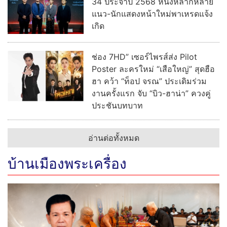
34 ประจำปี 2568 หนังหลากหลาย
แนว-นักแสดงหน้าใหม่พาเหรดแจ้ง
เกิด
ช่อง 7HD” เซอร์ไพรส์ส่ง Pilot
Poster ละครใหม่ “เสือใหญ่” สุดฮือ
ฮา คว้า “ท็อป จรณ” ประเดิมร่วม
งานครั้งแรก จับ “บิว-ฮาน่า” ควงคู่
ประชันบทบาท
อ่านต่อทั้งหมด
บ้านเมืองพระเครื่อง