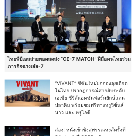
ไทยพีบีเอสถ่ายทอดสดส่ง “CE-7 MATCH” ฝีมือคนไทยร่วม
ภารกิจฉางเอ๋อ-7
“VIVANT” ซีซันใหม่ยกกองลุยเดือด
ในไทย ปรากฏการณ์สายลับระดับ
เอเชีย ซีรีส์แอคชันฟอร์มยักษ์แดน
ปลาดิบ พร้อมชมฟรีทางทรูวิชั่นส์
นาว และ ทรูไอดี
ส่อง! หนังเข้าชิงสุพรรณหงส์ครั้งที่