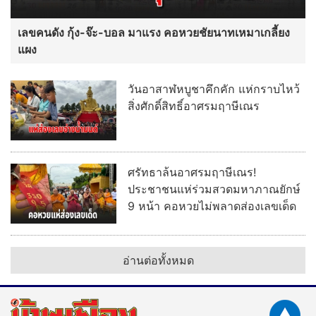
เลขคนดัง กุ้ง-จ๊ะ-บอล มาแรง คอหวยชัยนาทเหมาเกลี้ยง
แผง
วันอาสาฬหบูชาคึกคัก แห่กราบไหว้
สิ่งศักดิ์สิทธิ์อาศรมฤาษีเณร
ศรัทธาล้นอาศรมฤาษีเณร!
ประชาชนแห่ร่วมสวดมหาภาณยักษ์
9 หน้า คอหวยไม่พลาดส่องเลขเด็ด
อ่านต่อทั้งหมด