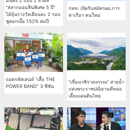
มั่นคง 2 แบบ 2 สไตล์
“สลากออมสินพิเศษ 5 ปี”
กทท. เปิดรับสมัครผอ.การ
ได้ลุ้นรางวัลเดือนละ 2 รอบ
ท่าเรือฯ คนใหม่
ชูดอกเบี้ย 1.52% ต่อปี
ถอดรหัสเสน่ห์ “เสื้อ THE
“เขื่อนวชิราลงกรณ” สายน้ำ
POWER BAND” 3 ซีซัน
แห่งพระราชปณิธานที่หล่อ
เลี้ยงแผ่นดินไทย