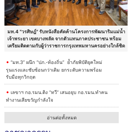
มท.4 "วรศิษฎ์" รับหนังสือคัดค้านโครงการพัฒนาริมแม่น้ำ
เจ้าพระยา เขตบางพลัด จากตัวแทนภาคประชาชน พร้อม
เตรียมติดตามกับผู้ว่าราชการกรุงเทพมหานครอย่างใกล้ชิด
“มท.3” ผนึก “ปภ.-ท้องถิ่น” ย้ำภัยพิบัติยุคใหม่
รุนแรงและซับซ้อนกว่าเดิม ยกระดับความพร้อม
รับมือทุกวิกฤต
เลขาฯ กอ.รมน.ติง “ทวี” เสนอยุบ กอ.รมน.ทำคน
ทำงานเสียขวัญกำลังใจ
อ่านต่อทั้งหมด