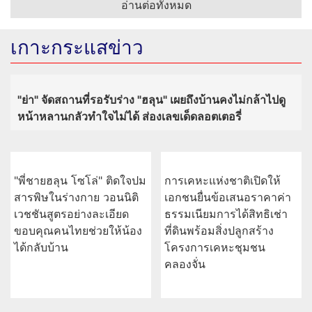
อ่านต่อทั้งหมด
เกาะกระแสข่าว
"ย่า" จัดสถานที่รอรับร่าง "ฮลุน" เผยถึงบ้านคงไม่กล้าไปดู
หน้าหลานกลัวทำใจไม่ได้ ส่องเลขเด็ดลอตเตอรี่
"พี่ชายฮลุน โซโล่" ติดใจปม
การเคหะแห่งชาติเปิดให้
สารพิษในร่างกาย วอนนิติ
เอกชนยื่นข้อเสนอราคาค่า
เวชชันสูตรอย่างละเอียด
ธรรมเนียมการได้สิทธิเช่า
ขอบคุณคนไทยช่วยให้น้อง
ที่ดินพร้อมสิ่งปลูกสร้าง
ได้กลับบ้าน
โครงการเคหะชุมชน
คลองจั่น