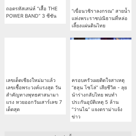
ถอดรหัสเสน่ห์ “เสื้อ THE
“เขื่อนวชิราลงกรณ” สายน้ำ
POWER BAND” 3 ซีซัน
แห่งพระราชปณิธานที่หล่อ
เลี้ยงแผ่นดินไทย
เลขเด็ดเชียงใหม่มาแล้ว
ครอบครัวเผยติดใจสาเหตุ
เลขเชื้อพระวงค์แรงสุด วัน
“ฮลุน โซโล่” เสียชีวิต - ลุย
สำคัญทางพุทธศาสนามา
นำร่างกลับไทย พบทำ
แรง หวยออกวันเสาร์เลข 7
ประกันอุบัติเหตุ 5 ล้าน
เด็ดสุด
“ว่านไฉ” แจงดราม่าแจ้ง
ข่าว