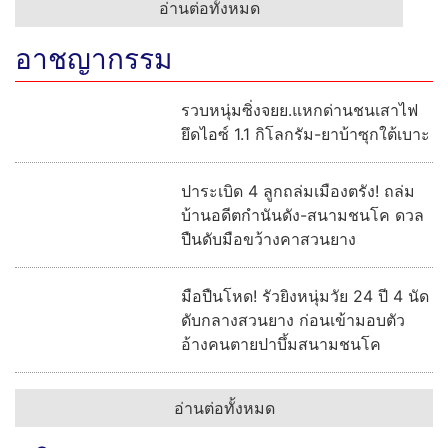
สร้างภูมิคุ้มกันประชาชน
"ศุภมาส" ห่วงเทรนด์ดูดไขมันสร้างร่อง 11 สั่ง
สคบ. บูรณาการตรวจสอบคลินิกเสริมความงาม ย้ำ
ราคาที่โฆษณาต้องเป็นราคาที่จ่ายจริง
"โสภณ" หารือนายกฯ เวียดนาม สานต่อหุ้นส่วน
ทางยุทธศาสตร์รอบด้าน พร้อมขับเคลื่อนความร่วม
มือไทย-เวียดนาม ทุกมิติ
อ่านต่อทั้งหมด
อาชญากรรม
รวบหนุ่มซิ่งจยย.แหกด่านชนเสาไฟ
ยึดไอซ์ 1.1 กิโลกรัม-ยาบ้าซุกใต้เบาะ