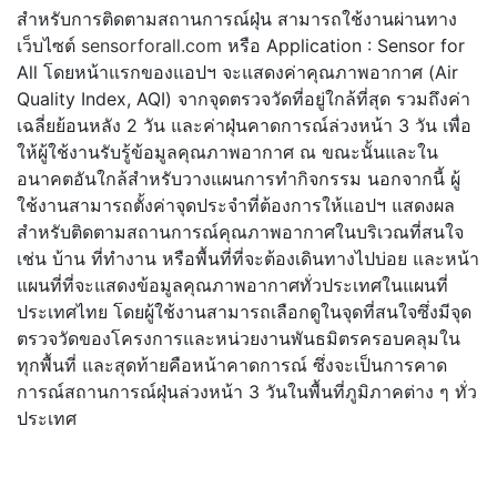
สำหรับการติดตามสถานการณ์ฝุ่น สามารถใช้งานผ่านทาง
เว็บไซต์
sensorforall.com
หรือ Application : Sensor for
All โดยหน้าแรกของแอปฯ จะแสดงค่าคุณภาพอากาศ (Air
Quality Index, AQI) จากจุดตรวจวัดที่อยู่ใกล้ที่สุด รวมถึงค่า
เฉลี่ยย้อนหลัง 2 วัน และค่าฝุ่นคาดการณ์ล่วงหน้า 3 วัน เพื่อ
ให้ผู้ใช้งานรับรู้ข้อมู
ลคุณภาพอากาศ ณ ขณะนั้นและใน
อนาคตอันใกล้สำหรั
บวางแผนการทำกิจกรรม นอกจากนี้ ผู้
ใช้งานสามารถตั้งค่าจุ
ดประจำที่ต้องการให้แอปฯ แสดงผล
สำหรับติดตามสถานการณ์คุ
ณภาพอากาศในบริเวณที่สนใจ
เช่น บ้าน ที่ทำงาน หรือพื้นที่ที่จะต้องเดิ
นทางไปบ่อย และหน้า
แผนที่ที่จะแสดงข้อมูลคุ
ณภาพอากาศทั่วประเทศในแผนที่
ประเทศไทย โดยผู้ใช้งานสามารถเลือกดูในจุ
ดที่สนใจซึ่งมีจุด
ตรวจวั
ดของโครงการและหน่วยงานพันธมิ
ตรครอบคลุมใน
ทุกพื้นที่ และสุดท้ายคือหน้าคาดการณ์ ซึ่งจะเป็นการคาด
การณ์สถานการณ์
ฝุ่นล่วงหน้า 3 วันในพื้นที่ภูมิภาคต่าง ๆ ทั่ว
ประเทศ