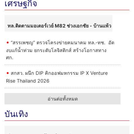
น้ำพระทัยพระราชทาน! ลพบุรีเปิด
โครงการเลี้ยงอาหารกลางวันคน
พิการ มอบทุนเด็กขาดแคลน
เฉลิมพระเกียรติวันแม่
ร้อยเอ็ดเกาะติดลำน้ำยังเอ่อท่วมพื้นที่
ลุ่มต่ำเสลภูมิ–โพนทอง รองผู้ว่าฯ สั่ง
เตรียมพร้อมรับมือ 24 ชั่วโมง
อ่านต่อทั้งหมด
เศรษฐกิจ
ทล.ติดตามมอเตอร์เวย์ M82 ช่วงเอกชัย - บ้านแพ้ว