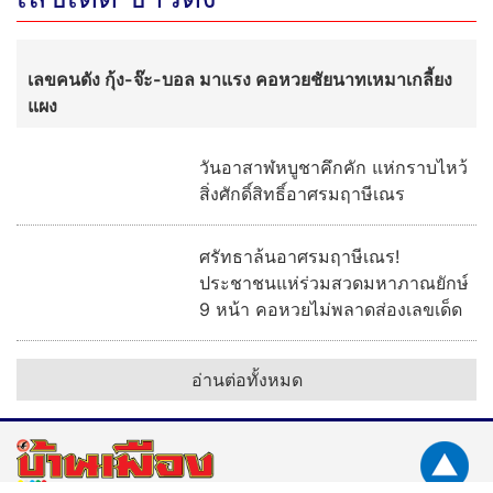
"สุนันท์ ตาปสนันท์" หนึ่งในมือบริหาร น.ส.พ.บ้านเมือง จาก
ไป "ทิ้งไว้แต่คุณงามความดี 44 ปีแห่งความทรงจำ"
พระเด่นคนดังบ้านเมือง (2 ส.ค.69)
พิธีมอบรางวัลธรรมจักรบูชา ปี ๖๙ ผู้
ทำคุณประโยชน์ต่อพระพุทธศาสนา
พระเด่นคนดังบ้านเมือง (26 ก.ค.69)
อ่านต่อทั้งหมด
เลขเด็ด ข่าวดัง
เลขคนดัง กุ้ง-จ๊ะ-บอล มาแรง คอหวยชัยนาทเหมาเกลี้ยง