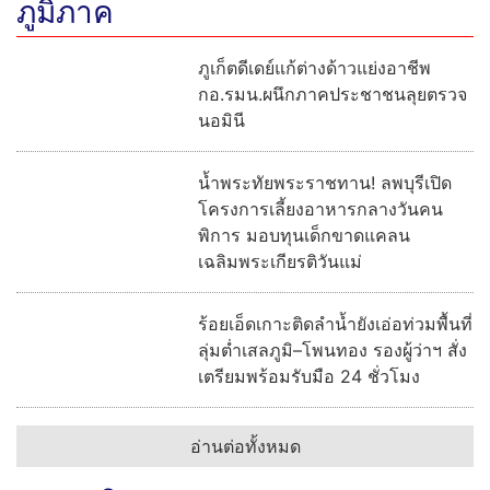
ปาระเบิด 4 ลูกถล่มเมืองตรัง! ถล่ม
บ้านอดีตกำนันดัง-สนามชนโค ดวล
ปืนดับมือขว้างคาสวนยาง
มือปืนโหด! รัวยิงหนุ่มวัย 24 ปี 4 นัด
ดับกลางสวนยาง ก่อนเข้ามอบตัว
อ้างคนตายปาบึ้มสนามชนโค
อ่านต่อทั้งหมด
ภูมิภาค
ภูเก็ตดีเดย์แก้ต่างด้าวแย่งอาชีพ
กอ.รมน.ผนึกภาคประชาชนลุยตรวจ
นอมินี