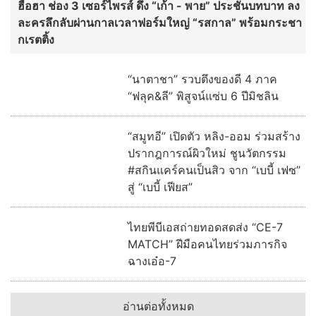
“สรรเพชญ” ตรวจโครงข่ายคมนาคม ทล.-ทช. อัด
งบแก้น้ำท่วม ยกระดับโลจิสติกส์ สร้างโอกาสทาง
ศก.
สกสว. ผนึก DIP คิกออฟมหกรรม IP X Venture
Rise Thailand 2026
อ่านต่อทั้งหมด
บันเทิง
ฮือฮา ช่อง 3 เซอร์ไพรส์ ดึง “เก้า - พาย” ประชันบทบาท ลง
ละครลึกลับผ่านกาลเวลาฟอร์มใหญ่ “รสกาล” พร้อมกระชา
กเรตติ้ง