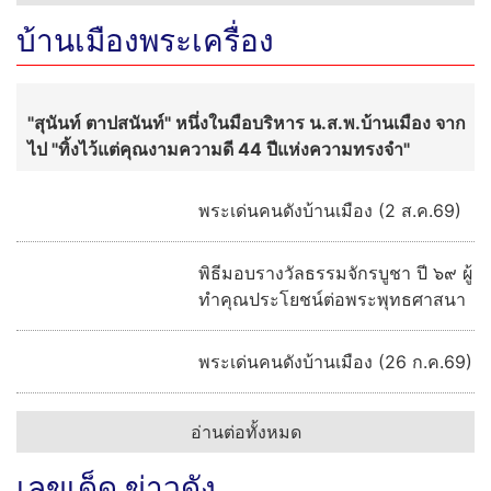
“นาตาชา” รวบตึงของดี 4 ภาค
“ฟลุค&ลี” พิสูจน์แซ่บ 6 ปีมิชลิน
“สมูทอี” เปิดตัว หลิง-ออม ร่วมสร้าง
ปรากฎการณ์ผิวใหม่ ชูนวัตกรรม
#สกินแคร์คนเป็นสิว จาก “เบบี้ เฟซ”
สู่ “เบบี้ เฟียส”
ไทยพีบีเอสถ่ายทอดสดส่ง “CE-7
MATCH” ฝีมือคนไทยร่วมภารกิจ
ฉางเอ๋อ-7
อ่านต่อทั้งหมด
บ้านเมืองพระเครื่อง