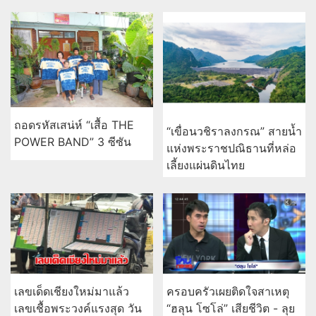
ถอดรหัสเสน่ห์ “เสื้อ THE
“เขื่อนวชิราลงกรณ” สายน้ำ
POWER BAND” 3 ซีซัน
แห่งพระราชปณิธานที่หล่อ
เลี้ยงแผ่นดินไทย
เลขเด็ดเชียงใหม่มาแล้ว
ครอบครัวเผยติดใจสาเหตุ
เลขเชื้อพระวงค์แรงสุด วัน
“ฮลุน โซโล่” เสียชีวิต - ลุย