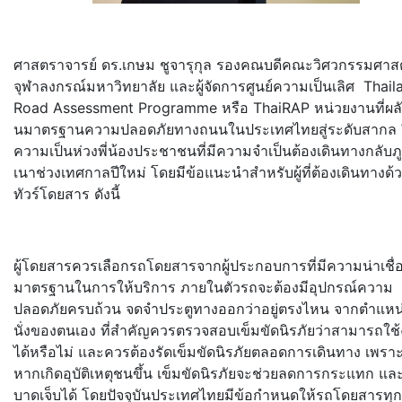
ศาสตราจารย์ ดร.เกษม ชูจารุกุล รองคณบดีคณะวิศวกรรมศาสต
จุฬาลงกรณ์มหาวิทยาลัย และผู้จัดการศูนย์ความเป็นเลิศ Thail
Road Assessment Programme หรือ ThaiRAP หน่วยงานที่ผลั
นมาตรฐานความปลอดภั
ยทางถนนในประเทศไทยสู่ระดับสากล จ
ความเป็นห่วงพี่น้
องประชาชนที่มีความจำเป็นต้
องเดินทางกลับภู
เนาช่
วงเทศกาลปีใหม่ โดยมีข้อแนะนำสำหรับผู้ที่ต้
องเดินทางด้
ทัวร์โดยสาร ดังนี้
ผู้โดยสารควรเลือกรถโดยสารจากผู้
ประกอบการที่มีความน่าเชื่อ
มาตรฐานในการให้บริการ ภายในตัวรถจะต้องมีอุปกรณ์
ความ
ปลอดภัยครบถ้วน จดจำประตูทางออกว่าอยู่ตรงไหน จากตำแหน่ง
นั่งของตนเอง ที่สำคัญควรตรวจสอบเข็มขัดนิรภั
ยว่าสามารถใช
ได้หรือไม่ และควรต้องรัดเข็มขัดนิรภั
ยตลอดการเดินทาง เพราะ
หากเกิดอุบัติเหตุชนขึ้
น เข็มขัดนิรภัยจะช่วยลดการกระแทก แล
บาดเจ็บได้ โดยปัจจุบันประเทศไทยมีข้
อกำหนดให้รถโดยสารทุก