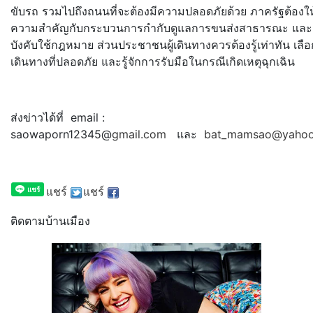
ขับรถ รวมไปถึงถนนที่จะต้องมี
ความปลอดภัยด้วย ภาครัฐต้องให
ความสำคัญกั
บกระบวนการกำกับดูแลการขนส่
งสาธารณะ และ
บังคับใช้กฎหมาย ส่วนประชาชนผู้เดินทางควรต้องรู้
เท่าทัน เลื
เดินทางที่ปลอดภัย และรู้จักการรับมือในกรณีเกิ
ดเหตุฉุกเฉิน
ส่งข่าวได้ที่ email :
saowaporn12345@
gmail.com
และ
bat_mamsao@yaho
แชร์
แชร์
ติดตามบ้านเมือง