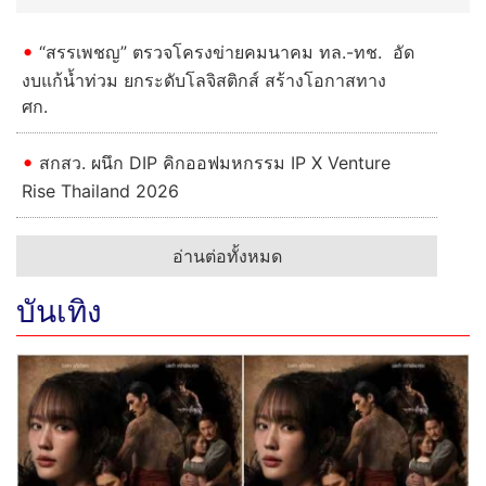
“สรรเพชญ” ตรวจโครงข่ายคมนาคม ทล.-ทช. อัด
งบแก้น้ำท่วม ยกระดับโลจิสติกส์ สร้างโอกาสทาง
ศก.
สกสว. ผนึก DIP คิกออฟมหกรรม IP X Venture
Rise Thailand 2026
อ่านต่อทั้งหมด
บันเทิง