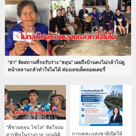
"ย่า" จัดสถานที่รอรับร่าง "ฮลุน" เผยถึงบ้านคงไม่กล้าไปดู
หน้าหลานกลัวทำใจไม่ได้ ส่องเลขเด็ดลอตเตอรี่
"พี่ชายฮลุน โซโล่" ติดใจปม
การเคหะแห่งชาติเปิดให้
สารพิษในร่างกาย วอนนิติ