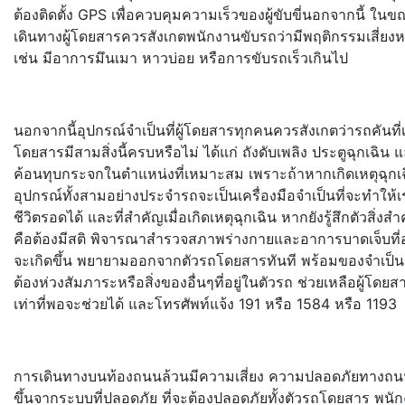
ต้องติ
ดตั้ง GPS เพื่อควบคุมความเร็วของผู้ขับขี่
นอกจากนี้ ในข
เดินทางผู้โดยสารควรสั
งเกตพนักงานขับรถว่ามีพฤติ
กรรมเสี่ยงห
เช่น มีอาการมึนเมา หาวบ่อย หรือการขับรถเร็วเกินไป
นอกจากนี้อุปกรณ์จำเป็นที่ผู้
โดยสารทุกคนควรสังเกตว่ารถคันที่
โดยสารมีสามสิ่งนี้ครบหรื
อไม่ ได้แก่ ถังดับเพลิง ประตูฉุกเฉิน 
ค้อนทุบกระจกในตำแหน่งที่
เหมาะสม เพราะถ้าหากเกิดเหตุฉุกเ
อุปกรณ์ทั้งสามอย่
างประจำรถจะเป็นเครื่องมือจำเป็
นที่จะทำให้เ
ชีวิตรอดได้ และที่สำคัญเมื่อเกิดเหตุฉุกเฉิ
น หากยังรู้สึกตัวสิ่งส
คือต้
องมีสติ พิจารณาสำรวจสภาพร่
างกายและอาการบาดเจ็บที่
จะเกิดขึ้น พยายามออกจากตัวรถโดยสารทันที พร้อมของจำเป็น 
ต้องห่วงสัมภาระหรือสิ่
งของอื่นๆที่อยู่ในตัวรถ ช่วยเหลือผู้โดยสา
เท่าที่
พอจะช่วยได้ และโทรศัพท์แจ้ง 191 หรือ 1584 หรือ 1193
การเดินทางบนท้องถนนล้วนมี
ความเสี่ยง ความปลอดภัยทางถน
ขึ้
นจากระบบที่ปลอดภัย ที่จะต้องปลอดภัยทั้งตั
วรถโดยสาร พนัก