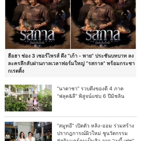
ฮือฮา ช่อง 3 เซอร์ไพรส์ ดึง “เก้า - พาย” ประชันบทบาท ลง
ละครลึกลับผ่านกาลเวลาฟอร์มใหญ่ “รสกาล” พร้อมกระชา
กเรตติ้ง
“นาตาชา” รวบตึงของดี 4 ภาค
“ฟลุค&ลี” พิสูจน์แซ่บ 6 ปีมิชลิน
“สมูทอี” เปิดตัว หลิง-ออม ร่วมสร้าง
ปรากฎการณ์ผิวใหม่ ชูนวัตกรรม
#สกินแคร์คนเป็นสิว จาก “เบบี้ เฟซ”