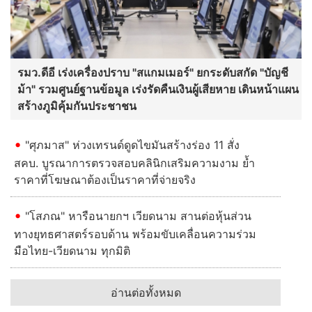
รมว.ดีอี เร่งเครื่องปราบ "สแกมเมอร์" ยกระดับสกัด "บัญชี
ม้า" รวมศูนย์ฐานข้อมูล เร่งรัดคืนเงินผู้เสียหาย เดินหน้าแผน
สร้างภูมิคุ้มกันประชาชน
"ศุภมาส" ห่วงเทรนด์ดูดไขมันสร้างร่อง 11 สั่ง
สคบ. บูรณาการตรวจสอบคลินิกเสริมความงาม ย้ำ
ราคาที่โฆษณาต้องเป็นราคาที่จ่ายจริง
"โสภณ" หารือนายกฯ เวียดนาม สานต่อหุ้นส่วน
ทางยุทธศาสตร์รอบด้าน พร้อมขับเคลื่อนความร่วม
มือไทย-เวียดนาม ทุกมิติ
อ่านต่อทั้งหมด