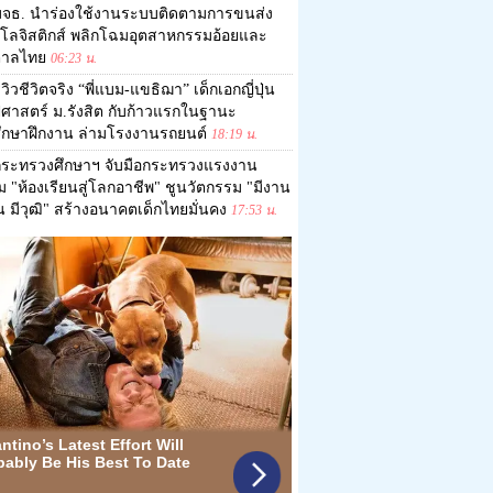
มจธ. นำร่องใช้งานระบบติดตามการขนส่ง
โลจิสติกส์ พลิกโฉมอุตสาหกรรมอ้อยและ
ตาลไทย
06:23 น.
ีวิวชีวิตจริง “พี่แบม-แขธิฌา” เด็กเอกญี่ปุ่น
ปศาสตร์ ม.รังสิต กับก้าวแรกในฐานะ
ศึกษาฝึกงาน ล่ามโรงงานรถยนต์
18:19 น.
กระทรวงศึกษาฯ จับมือกระทรวงแรงงาน
อม "ห้องเรียนสู่โลกอาชีพ" ชูนวัตกรรม "มีงาน
ิน มีวุฒิ" สร้างอนาคตเด็กไทยมั่นคง
17:53 น.