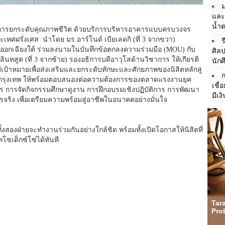
และ
น้ำ
การยกระดับคุ
ณภาพชีวิต ด้วยบริการบริ
หารอาคารแบบครบวงจร
เทศฝรั่งเศส นำโดย มร.อาร์โนด์ เบียเลคกิ (ที่ 3 จากขวา)
ร
ออกเฉี
ยงใต้ ร่วมลงนามในบันทึกข้อตกลงความร่
วมมือ (MOU) กับ
ศิล
นทสูต (ที่ 3 จากซ้าย) รองอธิการบดีอาวุโสด้านวิชาการ ให้เกียรติ
นัก
เป้
าหมายเพื่อส่งเสริมและยกระดับทั
กษะและศักยภาพของนิสิตหลักสู
รุงเทพ ให้พร้อมตอบสนองต่อความต้
องการของตลาดแรงงานยุค
เชื่
 การจัดกิจกรรมศึกษาดูงาน การฝึกอบรมเชิงปฏิบัติการ การพัฒนา
มีเง
รจริ
ง เพื่อเตรียมความพร้อมสู่อาชี
พในอนาคตอย่างมั่นใจ
ั้งสองฝ่ายจะทำงานร่วมกันอย่
างใกล้ชิด พร้อมทั้งเปิดโอกาสให้นิสิตที่
โซเด็กซ์โซ่ได้ทั
นที