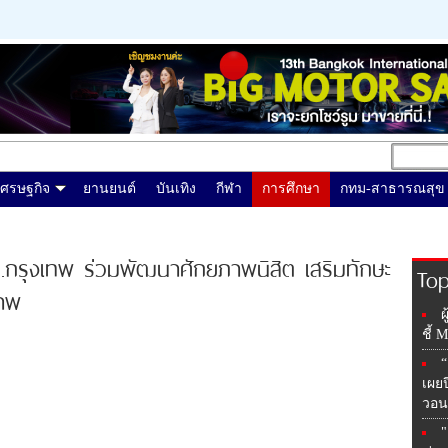
เศรษฐกิจ
ยานยนต์
บันเทิง
กีฬา
การศึกษา
กทม-สาธารณสุข
 ม.กรุงเทพ ร่วมพัฒนาศักยภาพนิสิต เสริมทักษะ
Top
ภาพ
ผ
ชี้ 
“
เผยป
วอน
"