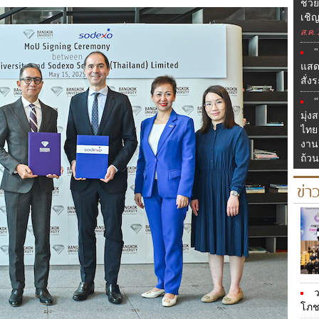
ช่วย
เชิ
ส.ค.
"
แสด
สั่ง
มุ่
ไทย
งาน
ถ้ว
ข่า
ว
โภชน