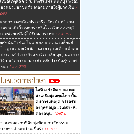
เหยื่อเหตุสลด ร.ร.เทพศิรินทร์ นนทบุรี พร้อม
ญชวนประชาชนร่วมต่อลมหายใจผู้บาดเจ็บ
7
 2569
นายกฯ-ยศชนัน-ประเสริฐ-อัครนันท์" ร่วม
งความเสียใจเหตุกราดยิงโรงเรียนนนทบุรี
ระดมช่วยเหลือผู้ได้รับผลกระทบ
7 ส.ค. 2569
“ยศชนัน” เสนอโมเดลทลายความเหลื่อมล้ำ
งสร้างฐานรากสวัสดิการมาตรฐานเดียวเพื่อคน
 ประกาศ 4 ภารกิจมหาวิทยาลัย มุ่งบูรณาการ
วิจัย-นวัตกรรม ยกระดับหลักประกันสุขภาพ
นหน้า
7 ส.ค. 2569
วในหมวดการศึกษา
ไอที ม.รังสิต x สมาคม
ส่งเสริมผู้ลงทุนไทย ปั้น
คนการเงินยุค AI เสริม
อาวุธข้อมูล -วิเคราะห์-
ตลาดทุน
14:07 น.
ว. ต่อยอดงานวิจัย มุ่งพัฒนานวัตกรรม
าการ 4 กลุ่มโรคเรื้อรัง
11:59 น.