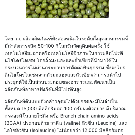
โดย วว. ผลิตผลิตภัณฑ์ทั้งสองชนิดในระดั
บกึ่งอุตสาหกรรมที่
มีกำลั
งการผลิต 50-100 กิโลกรัมวัตถุดิบต่อครั้ง ใช้
เทคโนโลยีสะอาดหรือเทคโนโลยี
ชีวภาพในการผลิตโปรตี
นไฮโดรไลเซท โดยถั่วมะแฮะและถั่วเขียวที่
นำมาใช้ใน
กระบวนการไม่ผ่
านกระบวนการตัดต่อพันธุกรรม ซึ่งผงโปร
ตีนไฮโดรไลเซทจากถั่
วมะแฮะและถั่วเขี
ยวสามารถนำไป
ประยุกต์ใช้เป็นส่
วนประกอบของอาหารและพัฒนาเป็
น
ผลิตภัณฑ์อาหารฟังก์ชันที่มี
โปรตีนสูง
ผลิตภัณฑ์ต้นแบบดังกล่าวอุ
ดมไปด้วยกรดอะมิโนจำเป็น
ทั้งหมด 15,000 มิลลิกรัมต่อ 100 กรัมผงตัวอย่าง มีปริมาณ
กรดอะมิโนสายโซ่กิ่ง หรือ Branch chain amino acids
(BCAA) ประกอบด้วย วาลีน (valine) ลิวซีน (Leucine) และ
ไอโซลิวซิน (Isoleucine) ไม่น้อยกว่า 12,000 มิลลิกรัมต่อ