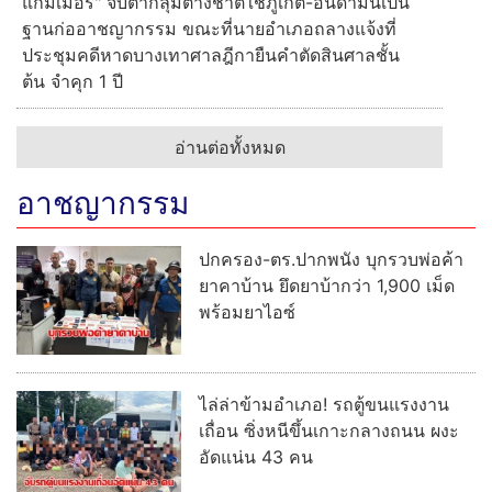
แกมเมอร์" จับตากลุ่มต่างชาติใช้ภูเก็ต-อันดามันเป็น
ฐานก่ออาชญากรรม ขณะที่นายอำเภอถลางแจ้งที่
ประชุมคดีหาดบางเทาศาลฎีกายืนคำตัดสินศาลชั้น
ต้น จำคุก 1 ปี
อ่านต่อทั้งหมด
อาชญากรรม
ปกครอง-ตร.ปากพนัง บุกรวบพ่อค้า
ยาคาบ้าน ยึดยาบ้ากว่า 1,900 เม็ด
พร้อมยาไอซ์
ไล่ล่าข้ามอำเภอ! รถตู้ขนแรงงาน
เถื่อน ซิ่งหนีขึ้นเกาะกลางถนน ผงะ
อัดแน่น 43 คน