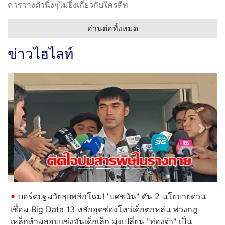
ควรวางตัวนิ่งๆไม่ยิ่งเกี่ยวกับใครดีท
อ่านต่อทั้งหมด
ข่าวไฮไลท์
Previous
Next
บอร์ดปฐมวัยลุยพลิกโฉม! "ยศชนัน" ดัน 2 นโยบายด่วน
เชื่อม Big Data 13 หลักอุดช่องโหว่เด็กตกหล่น พ่วงกฎ
เหล็กห้ามสอบแข่งขันเด็กเล็ก มุ่งเปลี่ยน "ท่องจำ" เป็น