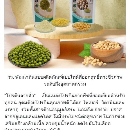
วว. พัฒนาต้นแบบผลิตภัณฑ์เปปไทด์ที่
ออกฤทธิ์ทางชีวภาพ
ระดับกึ่งอุ
ตสาหกรรม
“โปรตีนจากถั่ว” เป็นแหล่งโปรตีนจากพืชที่ยอดเยี่
ยมสำหรับ
ทุกคน อุดมด้วยโปรตีนคุณภาพดี ได้แก่ ไฟเบอร์ วิตามินและ
แร่ธาตุ รวมทั้งสารต้านอนุมูลอิสระ แถมยังย่อยง่าย ปราศ
จากกลูเตนและแลคโตส จึงมีประโยชน์ต่อสุขภาพ ในการช่วย
เสริมสร้างกล้ามเนื้อ ควบคุมน้ำหนัก ลดไขมันในเลือด