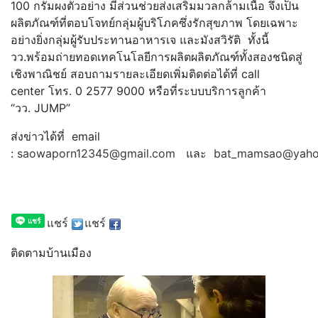
100 กรัมผงตัวอย่าง มีส่วนช่วยส่งเสริมมวลกล้ามเนื้
อ จึงเป็น
ผลิตภัณฑ์ที่ตอบโจทย์กลุ่
มผู้บริโภคซึ่งรักสุขภาพ โดยเฉพาะ
อย่างยิ่งกลุ่มผู้รั
บประทานอาหารเจ และมังสวิรัติ ทั้งนี้
วว.พร้อมถ่
ายทอดเทคโนโลยีการผลิตผลิตภัณฑ์
ทั้งสองชนิดสู่
เชิงพาณิชย์ สอบถามรายละเอียดเพิ่มติดต่อได้
ที่ call
center โทร. 0 2577 9000 หรือที่ระบบบริการลูกค้า
“วว. JUMP”
ส่งข่าวได้ที่ email
:
saowaporn12345@gmail.com
และ
bat_mamsao@yaho
แชร์
แชร์
ติดตามบ้านเมือง