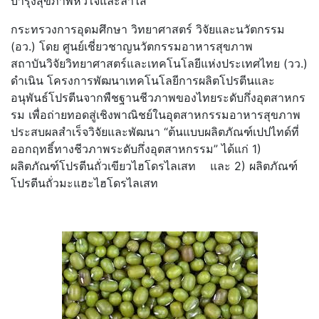
บำรุงสุขภาพหัวใจและลำไส้
กระทรวงการอุดมศึกษา วิทยาศาสตร์ วิจัยและนวัตกรรม
(อว.) โดย ศูนย์เชี่ยวชาญนวัตกรรมอาหารสุ
ขภาพ
สถาบันวิจัยวิทยาศาสตร์
และเทคโนโลยีแห่งประเทศไทย (วว.)
ดำเนิน โครงการพัฒนาเทคโนโลยีการผลิ
ตโปรตีนและ
อนุพันธ์โปรตีนจากพื
ชฐานชีวภาพของไทยระดับกึ่งอุ
ตสาหกร
รม เพื่อถ่ายทอดสู่เชิงพาณิชย์ในอุ
ตสาหกรรมอาหารสุขภาพ
ประสบผลสำเร็จวิจัยและพัฒนา “ต้นแบบผลิตภัณฑ์เปปไทด์ที่
ออกฤทธิ์ทางชีวภาพระดับกึ่งอุ
ตสาหกรรม” ได้แก่ 1)
ผลิตภัณฑ์โปรตีนถั่วเขี
ยวไฮโดรไลเสท และ 2) ผลิตภัณฑ์
โปรตีนถั่
วมะแฮะไฮโดรไลเสท