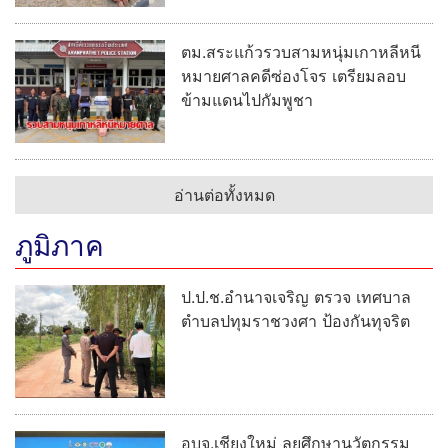
ตม.สระแก้วรวบสามหนุ่มเกาหลีหนี
หมายศาลคดีซ่องโจร เตรียมลอบ
ข้ามแดนไปกัมพูชา
อ่านต่อทั้งหมด
ภูมิภาค
ป.ป.ช.อำนาจเจริญ ตรวจ เทศบาล
ตำบลปทุมราชวงศา ป้องกันทุจริต
อบจ.เชียงใหม่ ลุยศึกษานวัตกรรม