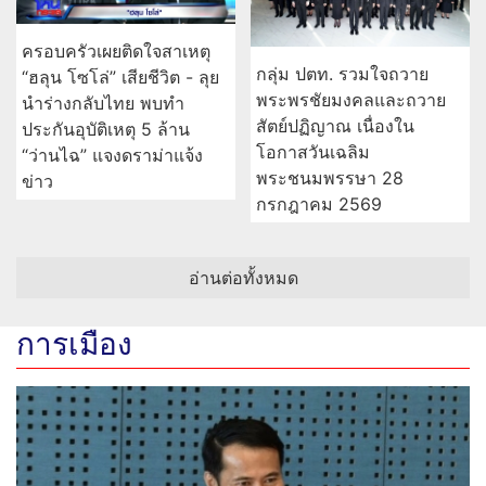
ครอบครัวเผยติดใจสาเหตุ
กลุ่ม ปตท. รวมใจถวาย
“ฮลุน โซโล่” เสียชีวิต - ลุย
พระพรชัยมงคลและถวาย
นำร่างกลับไทย พบทำ
สัตย์ปฏิญาณ เนื่องใน
ประกันอุบัติเหตุ 5 ล้าน
โอกาสวันเฉลิม
“ว่านไฉ” แจงดราม่าแจ้ง
พระชนมพรรษา 28
ข่าว
กรกฎาคม 2569
อ่านต่อทั้งหมด
การเมือง