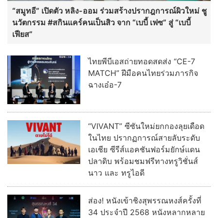
“สมูทอี” เปิดตัว หลิง-ออม ร่วมสร้างปรากฎการณ์ผิวใหม่ ชู
นวัตกรรม #สกินแคร์คนเป็นสิว จาก “เบบี้ เฟซ” สู่ “เบบี้
เฟียส”
ไทยพีบีเอสถ่ายทอดสดส่ง “CE-7
MATCH” ฝีมือคนไทยร่วมภารกิจ
ฉางเอ๋อ-7
“VIVANT” ซีซันใหม่ยกกองลุยเดือด
ในไทย ปรากฏการณ์สายลับระดับ
เอเชีย ซีรีส์แอคชันฟอร์มยักษ์แดน
ปลาดิบ พร้อมชมฟรีทางทรูวิชั่นส์
นาว และ ทรูไอดี
ส่อง! หนังเข้าชิงสุพรรณหงส์ครั้งที่
34 ประจำปี 2568 หนังหลากหลาย