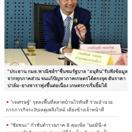
“ประธาน กมธ.พาณิชย์ฯ”ชื่นชมรัฐบาล “อนุทิน”รับฟังข้อมูล
จากทุกภาคส่วน จนแก้ปัญหาภาคเกษตรได้ตรงจุด ดันราคา
ปาล์ม-ยางพาราพุ่งขึ้นต่อเนื่อง เกษตรกรเริ่มยิ้มได้
“เจเศรษฐ์” รุดลงพื้นที่ตลาดบ้านไร่ทันที ร่วมอำนวย
การภารกิจระงับเหตุเพลิงไหม้ เคียงข้างเจ้าหน้าที่
"ชัยชนะ" กำชับตำรวจภาค 8 คุมเข้ม "นอมินี-ส