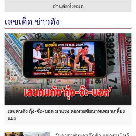
"สุนันท์ ตาปสนันท์" หนึ่งในมือบริหาร น.ส.พ.บ้านเมือง จาก
ไป "ทิ้งไว้แต่คุณงามความดี 44 ปีแห่งความทรงจำ"
พระเด่นคนดังบ้านเมือง (2 ส.ค.69)
พิธีมอบรางวัลธรรมจักรบูชา ปี ๖๙ ผู้
ทำคุณประโยชน์ต่อพระพุทธศาสนา
พระเด่นคนดังบ้านเมือง (26 ก.ค.69)