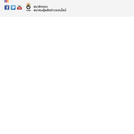
วันอาสาฬหบูชาคึกคัก แห่กราบไหว้
สิ่งศักดิ์สิทธิ์อาศรมฤาษีเณร
ศรัทธาล้นอาศรมฤาษีเณร!
ประชาชนแห่ร่วมสวดมหาภาณยักษ์
9 หน้า คอหวยไม่พลาดส่องเลขเด็ด
อ่านต่อทั้งหมด
ลงโฆษณา
|
ติดต่อ
|
ร่วมงานกับเรา
ติดตามบ้านเมือง :