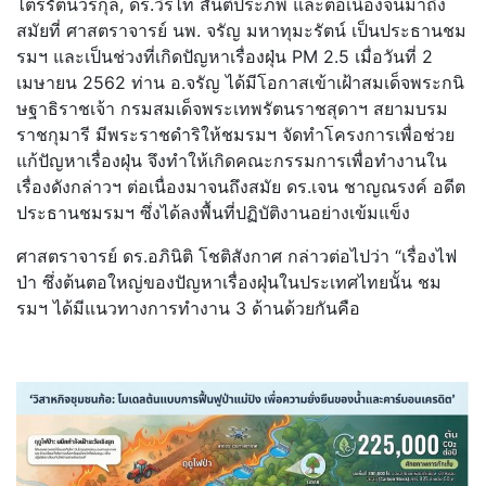
ไตรรัตน์วรกุล, ดร.วิรไท สันติประภพ และต่อเนื่องจนมาถึง
สมัยที่ ศาสตราจารย์ นพ. จรัญ มหาทุมะรัตน์ เป็นประธานชม
รมฯ และเป็นช่วงที่เกิดปัญหาเรื่
องฝุ่น PM 2.5 เมื่อวันที่ 2
เมษายน 2562 ท่าน อ.จรัญ ได้มีโอกาสเข้าเฝ้าสมเด็จพระกนิ
ษฐาธิราชเจ้า กรมสมเด็จพระเทพรัตนราชสุดาฯ สยามบรม
ราชกุมารี มีพระราชดำริให้ชมรมฯ จัดทำโครงการเพื่อช่วย
แก้ปั
ญหาเรื่องฝุ่น จึงทำให้เกิดคณะกรรมการเพื่
อทำงานใน
เรื่องดังกล่าวฯ ต่อเนื่องมาจนถึงสมัย ดร.เจน ชาญณรงค์ อดีต
ประธานชมรมฯ ซึ่งได้ลงพื้นที่ปฏิบัติงานอย่
างเข้มแข็ง
ศาสตราจารย์ ดร.อภินิติ โชติสังกาศ กล่าวต่อไปว่า “เรื่องไฟ
ป่า ซึ่งต้นตอใหญ่ของปัญหาเรื่องฝุ่
นในประเทศไทยนั้น ชม
รมฯ ได้มีแนวทางการทำงาน 3 ด้านด้วยกันคือ