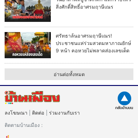
อ่านต่อทั้งหมด
เลขเด็ด ข่าวดัง
เลขคนดัง กุ้ง-จ๊ะ-บอล มาแรง คอหวยชัยนาทเหมาเกลี้ยง
แผง