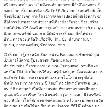
หรือการเผาป่าเพราะไม่มีงานทำ นอกจากนี้ยังมีโครงการเรื่
องกลไกคาร์บอนเครดิต หรือสิทธิที่เกิดจากการลดหรือกั
กเก็บ
ก๊าชเรือนกระจก ผ่านโครงการลดการปล่อยก๊าชเรื
อนกระจก
ที่ได้การรับรองจากหน่วยงานที่
เกี่ยวข้องรับรอง ซึ่งจะสร้าง
รายได้นำมาใช้ส่
งเสริมการดูแลป่า ของศาสตราจารย์ ดร. พูน
พิภพ เกษมทรัพย์ นอกจากนี้ยังมีการสร้างอาชีพให้
ชาว
บ้าน, การช่วยเหลือในเรื่องพืช, ดิน, ปุ๋ย, น้ำบาดาล, ป่า
ชุมชน, การท่องเที่ยว, หัตถกรรม ฯลฯ
2)สร้างการรู้ตระหนัก สื่อสารผ่าน Facebook ชื่อเพจฝ่าฝุ่น
เป็นการให้ความรู้ประชาชนเรื่
องฝุ่น และการ
ทำ Youtube ชื่อรายการปันปัญญ (Punpunya) รวมถึงเผย
แพร่ใน Tiktok เป็นการให้ความรู้เรื่องปัญหาสิ่
งแวดล้อม การ
อนุรักษ์ทรัพยากรธรรมชาติ และเทคโนโลยีต่างๆ ซึ่งได้
ดำเนินการมานานกว่า 2 ปี โดยมี ดร.รติพร มั่นพรหม และ
ดร. ธิติ สุทธยุทธ์ เป็นทีมงานหลัก ด้วยความช่วยเหลือของ
คุณเมษนี สถาวรินทุ โปรดิวเซอร์อาวุโส ของสถานีโทรทัศน์
ช่อง 9 มีการไลฟ์สดทางเพจเดือนละ 2 ครั้ง และมีกิจกรรมปัน
ปัญญสัญจร เพื่อให้นักเรียนทุนฯ นำความรู้ที่ได้ไปศึกษา มา