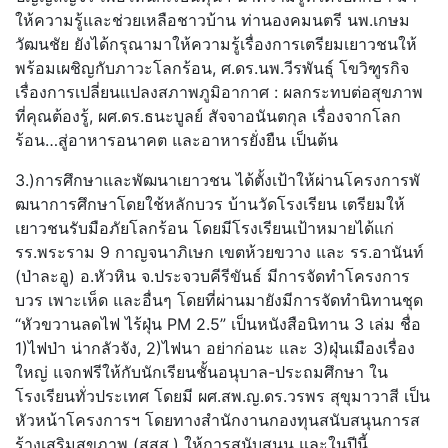
ให้ความรู้และช่วยเหลือชาวบ้
าน ท่านองคมนตรี นพ.เกษม
วัฒนชัย ยังได้กรุณามาให้ความรู้เรื่
องการเตรียมเยาวชนให้
พร้อมเผชิ
ญกับภาวะโลกร้อน, ศ.ดร.นพ.วีรพันธุ์ โขวิฑูรกิจ
เรื่องการเปลี่ยนแปลงสภาพภูมิ
อากาศ : ผลกระทบต่อสุขภาพ
ที่คุณต้องรู้, ผศ.ดร.ธนะบูลย์ สัจจาอนันตกุล เรื่องจากโลก
ร้อน…สู่อาหารอนาคต และอาหารยั่งยืน เป็นต้น
3.)การศึกษาและพัฒนาเยาวชน ได้ตั้งเป้าให้ผ่านโครงการพั
ฒนาการศึกษาโดยใช้หลักบวร บ้านวัดโรงเรียน เตรียมให้
เยาวชนรับมือภัยโลกร้
อน โดยมีโรงเรียนเป้าหมายได้แก่
รร.พระราม 9 กาญจนาภิเษก เขตห้วยขวาง และ รร.อานันท์
(ป่าละอู) อ.หัวหิน จ.ประจวบคีรีขันธ์ มีการจัดทำโครงการ
บวร เพาะเห็ด และอื่นๆ โดยที่ผ่านมายังมีการจัดทำนิ
ทานชุด
“หัวขวานลดไฟ ไร้ฝุ่น PM 2.5” เป็นหนังสือนิทาน 3 เล่ม ชื่อ
1)ไฟป่า น่ากลัวจัง, 2)ไฟนา อย่าก่อนะ และ 3)ฝุ่นเมืองเรื่อง
ใหญ่ แจกฟรีให้กับนักเรียนชั้นอนุ
บาล-ประถมศึกษา ใน
โรงเรียนทั่วประเทศ โดยมี ผศ.สพ.ญ.ดร.วรพร สุขุมาวาสี เป็น
หัวหน้าโครงการฯ โดยทางสำนักงานกองทุนสนับสนุ
นการส
ร้างเสริมสุขภาพ (สสส.) ให้การสนับสนุน และในปีนี้