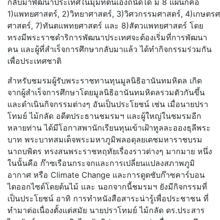
กลั
บมาพัฒนาประเทศในมุมที่ตนเองถนั
ดได้ มี 8 แผนกคือ
1)แพทยศาสตร์, 2)วิทยาศาสตร์, 3)วิศวกรรมศาสตร์, 4)เกษตรศ
ศาสตร์, 7)ทันตแพทยศาสตร์ และ 8)สัตวแพทยศาสตร์ โดย
ทรงมีพระราชดำริการพั
ฒนาประเทศจะต้องเริ่มที่การพั
ฒนา
คน และผู้ที่สำเร็จการศึกษากลั
บมาแล้ว ได้ทำกิจกรรมร่วมกัน
เพื่
อประเทศชาติ
สำหรับชมรมผู้รับพระราชทานทุนมู
ลนิธิอานันทมหิดล เกิด
จากผู้สำเร็จการศึกษาโดยมู
ลนิธิอานันทมหิดลรวมตัวกันขึ้
น
และดำเนินกิจกรรมต่างๆ อันเป็นประโยชน์ เช่น เมื่อนายปรา
โทมย์ ไม้กลัด อดีตประธานชมรมฯ และผู้ใหญ่ในชมรมอีก
หลายท่าน ได้มีโอกาสพานักเรียนทุนเข้าเฝ้
าทูลละอองธุลีพระ
บาท พระบาทสมเด็จพระมหาภูมิพลอดุ
ลยเดชมหาราชบรม
นาถบพิตร ทรงสนพระราชหฤทัยเรื่องราวต่างๆ มากมาย หนึ่ง
ในนั้นคือ ก๊าซเรือนกระจกและการเปลี่
ยนแปลงสภาพภูมิ
อากาศ หรือ Climate Change และการดูดซับก๊าซคาร์
บอน
ไดออกไซด์โดยต้นไม้ และ นอกจากนี้ชมรมฯ ยังมีกิจกรรมที่
เป็นประโยชน์ อาทิ การทำหนังสือสาระน่ารู้เพื่
อประชาชน ที่
ทำมาต่อเนื่องตั้งแต่สมัย นายปราโทมย์ ไม้กลัด ดร.ประสาร