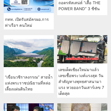
ชูดอกเบี้ย 1.52% ต่อปี
คลองจั่น
ถอดรหัสเสน่ห์ “เสื้อ THE
POWER BAND” 3 ซีซัน
กทท. เปิดรับสมัครผอ.การ
ท่าเรือฯ คนใหม่