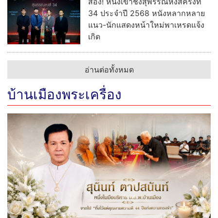
“สมูทอี” เปิดตัว หลิง-ออม ร่วมสร้างปรากฎการณ์ผิวใหม่ ชู
นวัตกรรม #สกินแคร์คนเป็นสิว จาก “เบบี้ เฟซ” สู่ “เบบี้
เฟียส”
ไทยพีบีเอสถ่ายทอดสดส่ง “CE-7
MATCH” ฝีมือคนไทยร่วมภารกิจ
ฉางเอ๋อ-7
“VIVANT” ซีซันใหม่ยกกองลุยเดือด
ในไทย ปรากฏการณ์สายลับระดับ
เอเชีย ซีรีส์แอคชันฟอร์มยักษ์แดน
ปลาดิบ พร้อมชมฟรีทางทรูวิชั่นส์
นาว และ ทรูไอดี