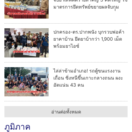
"อนุทิน" หารือเต็มคณะร่วมกับประธานาธิบดีเมียนมา ย้ำ
มิตรภาพและความไว้เนื้อเชื่อใจ เดินหน้าความร่วมมือไทย-
เมียนมา ในทุกมิติ พร้อมลงนาม MOU 3 ฉบับ
“ประธาน กมธ.พาณิชย์ฯ”ชื่นชมรัฐบาล “อนุทิน”รับ
ฟังข้อมูลจากทุกภาคส่วน จนแก้ปัญหาภาคเกษตรได้
ตรงจุด ดันราคาปาล์ม-ยางพาราพุ่งขึ้นต่อเนื่อง
เกษตรกรเริ่มยิ้มได้
“เจเศรษฐ์” รุดลงพื้นที่ตลาดบ้านไร่ทันที ร่วมอำนวย
การภารกิจระงับเหตุเพลิงไหม้ เคียงข้างเจ้าหน้าที่
อ่านต่อทั้งหมด
อาชญากรรม
"บิ๊กตุ้ย" ผบช.ภ.5 นำทีมแถลงผลงาน