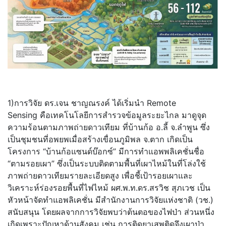
1)การวิจัย ดร.เจน ชาญณรงค์ ได้เริ่มนำ Remote
Sensing คือเทคโนโลยีการสำรวจข้อมู
ลระยะไกล มาดูจุด
ความร้อนตามภาพถ่
ายดาวเทียม ที่บ้านก้อ อ.ลี้ จ.ลำพูน ซึ่ง
เป็นชุมชนที่อพยพเมื่อสร้
างเขื่อนภูมิพล จ.ตาก เกิดเป็น
โครงการ “บ้านก้อแซนด์บ๊อกซ์” มีการทำแอพพลิเคชั่นชื่อ
“ตามรอยเผา” ซึ่งเป็นระบบติดตามพื้นที่
เผาไหม้ในที่โล่งใช้
ภาพถ่
ายดาวเทียมรายละเอียดสูง เพื่อชี้เป้ารอยเผาและ
วิเคราะห์
ร่องรอยพื้นที่ไฟไหม้ ผศ.พ.ท.ดร.สรวิช สุภเวช เป็น
หัวหน้าจัดทำแอพลิเคชั่น มีสำนักงานการวิจัยแห่งชาติ (วช.)
สนับสนุน โดยผลจากการวิจัยพบว่าต้
นตอของไฟป่า ส่วนหนึ่ง
เกิดเพราะปัญหาด้านสั
งคม เช่น การติดยาเสพติดจึงเผาป่า