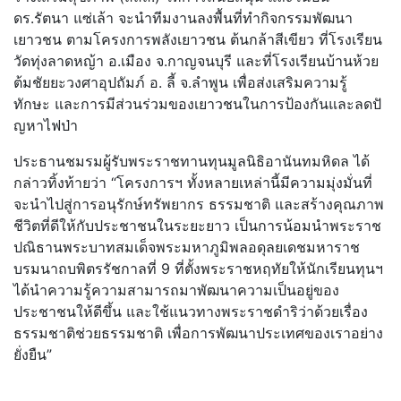
ดร.รัตนา แซ่เล้า จะนำทีมงานลงพื้นที่ทำกิจกรรมพั
ฒนา
เยาวชน ตามโครงการพลังเยาวชน ต้นกล้าสีเขียว ที่โรงเรียน
วัดทุ่งลาดหญ้า อ.เมือง จ.กาญจนบุรี และที่โรงเรียนบ้านห้วย
ต้มชั
ยยะวงศาอุปถัมภ์ อ. ลี้ จ.ลำพูน เพื่อส่งเสริมความรู้
ทักษะ และการมีส่วนร่
วมของเยาวชนในการป้องกันและลดปั
ญหาไฟป่า
ประธานชมรมผู้รับพระราชทานทุนมู
ลนิธิอานันทมหิดล ได้
กล่าวทิ้งท้ายว่า “โครงการฯ ทั้งหลายเหล่านี้มีความมุ่งมั่
นที่
จะนำไปสู่การอนุรักษ์ทรั
พยากร ธรรมชาติ และสร้างคุณภาพ
ชีวิตที่ดีให้กั
บประชาชนในระยะยาว เป็นการน้อมนำพระราช
ปณิ
ธานพระบาทสมเด็จพระมหาภูมิพลอดุ
ลยเดชมหาราช
บรมนาถบพิตรรัชกาลที่ 9 ที่ตั้งพระราชหฤทัยให้นักเรี
ยนทุนฯ
ได้นำความรู้ความสามารถมาพั
ฒนาความเป็นอยู่ของ
ประชาชนให้ดี
ขึ้น และใช้แนวทางพระราชดำริว่าด้
วยเรื่อง
ธรรมชาติช่วยธรรมชาติ เพื่อการพัฒนาประเทศของเราอย่
าง
ยั่งยืน”