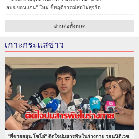
"พี่ชายฮลุน โซโล่" ติดใจปมสารพิษในร่างกาย วอนนิติ
เวชชันสูตรอย่างละเอียด ขอบคุณคนไทยช่วยให้น้องได้
กลับบ้าน
ด่วน! ศาลอุทธรณ์ภาค 4 สั่งเลือกตั้ง "นายก
อบจ.ขอนแก่น" ใหม่ ชี้พฤติการณ์ส่อไม่สุจริต
อ่านต่อทั้งหมด
เกาะกระแสข่าว