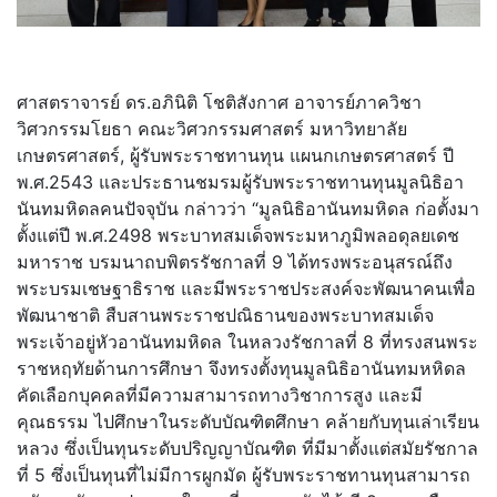
ศาสตราจารย์ ดร.อภินิติ โชติสังกาศ อาจารย์ภาควิชา
วิศวกรรมโยธา คณะวิศวกรรมศาสตร์ มหาวิทยาลัย
เกษตรศาสตร์, ผู้รับพระราชทานทุน แผนกเกษตรศาสตร์ ปี
พ.ศ.2543 และประธานชมรมผู้รับพระราชทานทุ
นมูลนิธิอา
นันทมหิดลคนปัจจุบัน กล่าวว่า “มูลนิธิอานันทมหิดล ก่อตั้งมา
ตั้งแต่ปี พ.ศ.2498 พระบาทสมเด็จพระมหาภูมิพลอดุ
ลยเดช
มหาราช บรมนาถบพิตรรัชกาลที่ 9 ได้ทรงพระอนุสรณ์ถึ
ง
พระบรมเชษฐาธิราช และมีพระราชประสงค์จะพัฒนาคนเพื่
อ
พัฒนาชาติ สืบสานพระราชปณิ
ธานของพระบาทสมเด็จ
พระเจ้าอยู่
หัวอานันทมหิดล ในหลวงรัชกาลที่ 8 ที่ทรงสนพระ
ราชหฤทัยด้านการศึ
กษา จึงทรงตั้งทุนมูลนิธิอานันทมหหิ
ดล
คัดเลือกบุคคลที่มี
ความสามารถทางวิชาการสูง และมี
คุณธรรม ไปศึกษาในระดับบัณฑิตศึกษา คล้ายกับทุนเล่าเรียน
หลวง ซึ่งเป็นทุนระดับปริญญาบัณฑิต ที่มีมาตั้งแต่สมัยรัชกาล
ที่ 5 ซึ่งเป็นทุนที่ไม่มีการผูกมัด ผู้รับพระราชทานทุนสามารถ