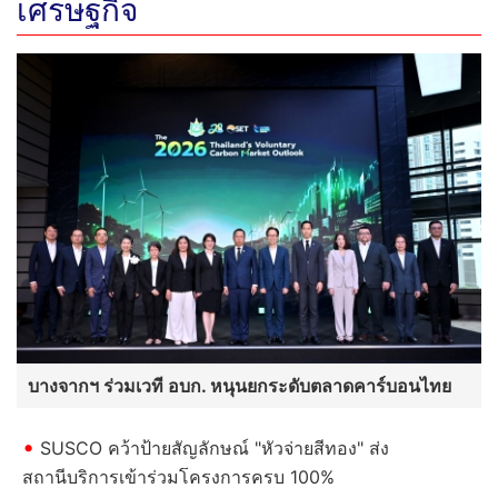
นครพนมฟ้ารั่ว 1 เดือนเต็ม ระดับน้ำ
โขงพุ่งพรวดวันเดียวเมตรกว่า น้ำ
ทะลักถนนสวรรค์ชายโขงท่วมที่ปลูก
พืชเสียหาย
เทรลเลอร์ลงเขาเบรกแตก พุ่งชน
ระเนระนาดยับ 7 คันรวด เจ็บ 5 ราย
ส่งรพ.ด่วน! "นายกเบียร์" สั่ง "เลขา
บอล" ช่วยน้องหมาหน้าเน่า ตระเวน
ทั่วเขาพระตำหนักพัทยา
อ่านต่อทั้งหมด