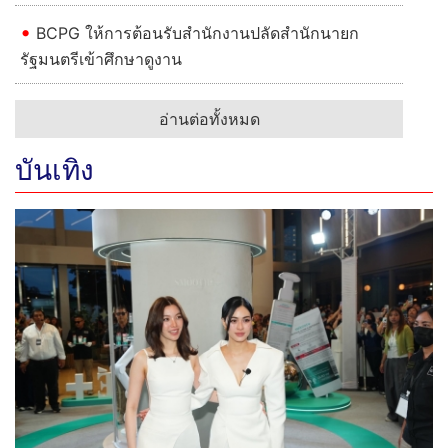
เศรษฐกิจ
บางจากฯ ร่วมเวที อบก. หนุนยกระดับตลาดคาร์บอนไทย
SUSCO คว้าป้ายสัญลักษณ์ "หัวจ่ายสีทอง" ส่ง
สถานีบริการเข้าร่วมโครงการครบ 100%