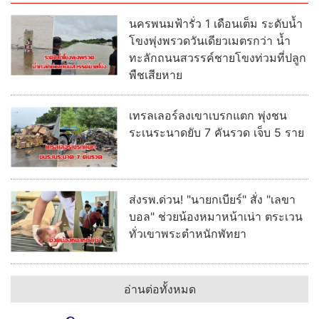
จับยาเสพติดรายสำคัญ 3 คดีใหญ่ ใช้
มาตรการยึดทรัพย์ขยายผลจับกุุม
ปกครอง-ตร.ปากพนัง บุกรวบพ่อค้า
ยาคาบ้าน ยึดยาบ้ากว่า 1,900 เม็ด
พร้อมยาไอซ์
ไล่ล่าข้ามอำเภอ! รถตู้ขนแรงงาน
เถื่อน ซิ่งหนีขึ้นเกาะกลางถนน ผงะ
อัดแน่น 43 คน
อ่านต่อทั้งหมด
ภูมิภาค