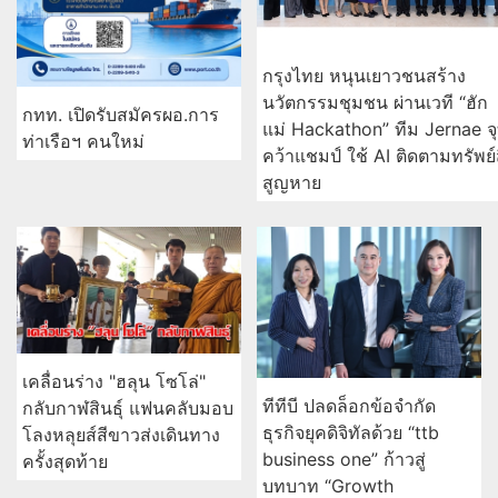
กรุงไทย หนุนเยาวชนสร้าง
นวัตกรรมชุมชน ผ่านเวที “ฮัก
กทท. เปิดรับสมัครผอ.การ
แม่ Hackathon” ทีม Jernae จ
ท่าเรือฯ คนใหม่
คว้าแชมป์ ใช้ AI ติดตามทรัพย์
สูญหาย
เคลื่อนร่าง "ฮลุน โซโล่"
ทีทีบี ปลดล็อกข้อจำกัด
กลับกาฬสินธุ์ แฟนคลับมอบ
ธุรกิจยุคดิจิทัลด้วย “ttb
โลงหลุยส์สีขาวส่งเดินทาง
business one” ก้าวสู่
ครั้งสุดท้าย
บทบาท “Growth