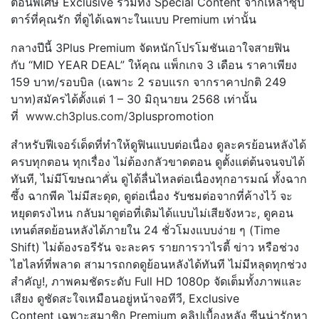
ตอนพิเศษ Exclusive รวมทั้ง Special Content จากเหล่าซุป
ตาร์ที่คุณรัก ที่ดูได้เฉพาะในแบบ Premium เท่านั้น
กลางปีนี้ 3Plus Premium จัดหนักโปรโมชันเอาใจสายฟิน
กับ “MID YEAR DEAL” ให้คุณ แพ็กเกจ 3 เดือน ราคาเพียง
159 บาท/รอบบิล (เฉพาะ 2 รอบแรก จากราคาปกติ 249
บาท)สมัครได้ตั้งแต่ 1 – 30 มิถุนายน 2568 เท่านั้น
ที่
www.ch
3
plus.com/
3pluspromotio
n
สำหรับฟีเจอร์เด็ดที่ทำให้ดูฟิ
นแบบต่อเนื่อง ดูละครย้อนหลังได้
ครบทุกตอน ทุกเรื่อง ไม่ต้องกลัวขาดตอน ดูตั้งแต่ต้นจนจบได้
ทันที, ไม่มีโฆษณาคั่น ดูได้ลื่นไหลต่อเนื่องทุกอารมณ์ ทั้งฉาก
ซึ้ง ฉากพีค ไม่มีสะดุด, ดูต่อเนื่อง รับชมต่อจากที่ค้างไว้ จะ
หยุดตรงไหน กลับมาดูต่อที่เดิมได้แบบไม่เสี
ยจังหวะ, ดูคอน
เทนต์สดย้อนหลังได้ภายใน 24 ชั่วโมงแบบง่าย ๆ (Time
Shift) ไม่ต้องรอรีรัน จะละคร รายการวาไรตี้ ข่าว หรือช่วง
ไฮไลท์ที่พลาด สามารถกดดูย้อนหลังได้ทันที ไม่มีหลุดทุกช่วง
สำคัญ!, ภาพคมชัดระดับ Full HD 1080p จัดเต็มทั้งภาพและ
เสียง ดูชัดสะใจเหมือนอยู่หน้าจอทีวี, Exclusive
Content เฉพาะสมาชิก Premium คลิปเบื้องหลัง ซีนน่ารักหา