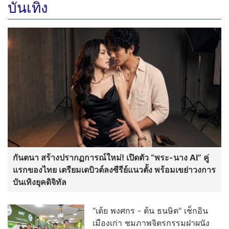
บันเทิง
กันตนา สร้างปรากฏการณ์ใหม่! เปิดตัว “พระ-นาง AI” คู่
แรกของไทย เตรียมเดบิวต์ลงซีรีย์แนวตั้ง พร้อมเขย่าวงการ
บันเทิงยุคดิจิทัล
"เต้ย พงศกร - ต้น ธนษิต" เช็กอิน
เมืองเก่า ชมภาพจิตรกรรมฝาผนัง