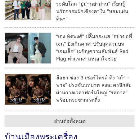
ระดับโลก “ปู่ม่านย่าม่าน” เรียนรู้
นวัตกรรมผักเชียงดาใน "หอมแผ่น
ดินฯ"
“เฮง ทัตพงศ์” ปลื้มกระแส “อย่าขอพี่
เจน” ปังเกินคาด! ปรับลุคสวมบท
“เจนเล็ก” เผชิญความสัมพันธ์ Red
Flag ทำแฟนๆ แห่เอาใจช่วย
ฮือฮา ช่อง 3 เซอร์ไพรส์ ดึง “เก้า -
พาย” ประชันบทบาท ลงละครลึกลับ
ผ่านกาลเวลาฟอร์มใหญ่ “รสกาล”
พร้อมกระชากเรตติ้ง
อ่านต่อทั้งหมด
บ้านเมืองพระเครื่อง