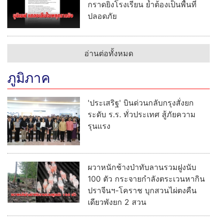
กราดยิงโรงเรียน ย้ำต้องเป็นพื้นที่
ปลอดภัย
อ่านต่อทั้งหมด
ภูมิภาค
'ประเสริฐ' บินด่วนกลับกรุงสั่งยก
ระดับ ร.ร. ทั่วประเทศ สู้ภัยความ
รุนแรง
ผวาหนักช้างป่าทับลานรวมฝูงนับ
100 ตัว กระจายกำลังตระเวนหากิน
ปราจีนฯ-โคราช บุกสวนไผ่ตงคืน
เดียวพังยก 2 สวน