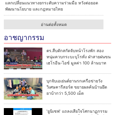
แลกเปลี่ยนแนวทางยกระดับความร่วมมือ หวังต่อยอด
พัฒนานโยบาย และกฎหมายไทย
อ่านต่อทั้งหมด
อาชญากรรม
ตร.สืบดักสกัดจับหน้าโรงพัก สอง
หนุ่มควบกระบะบุโรทั่ง ฝ่าสายฝนขน
เฮโรอีน-ไอซ์ มูลค่า 100 ล้านบาท
บุกจับเอเย่นต์ยานรกเครือข่ายวัง
วิเศษคารีสอร์ต ขยายผลค้นบ้านยึด
ยาบ้ากว่า 5,500 เม็ด
'ยูนิเซฟ' แถลงเสียใจโศกนาฏกรรม