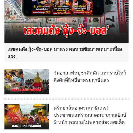
เลขคนดัง กุ้ง-จ๊ะ-บอล มาแรง คอหวยชัยนาทเหมาเกลี้ยง
แผง
วันอาสาฬหบูชาคึกคัก แห่กราบไหว้
สิ่งศักดิ์สิทธิ์อาศรมฤาษีเณร
ศรัทธาล้นอาศรมฤาษีเณร!
ประชาชนแห่ร่วมสวดมหาภาณยักษ์
9 หน้า คอหวยไม่พลาดส่องเลขเด็ด