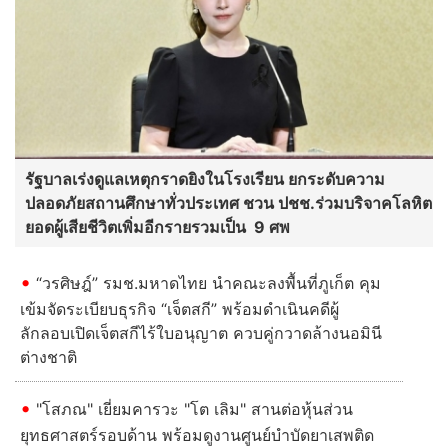
รัฐบาลเร่งดูแลเหตุกราดยิงในโรงเรียน ยกระดับความ
ปลอดภัยสถานศึกษาทั่วประเทศ ชวน ปชช.ร่วมบริจาคโลหิต
ยอดผู้เสียชีวิตเพิ่มอีกรายรวมเป็น 9 ศพ
“วรศิษฎ์” รมช.มหาดไทย นำคณะลงพื้นที่ภูเก็ต คุม
เข้มจัดระเบียบธุรกิจ “เจ็ตสกี” พร้อมดำเนินคดีผู้
ลักลอบเปิดเจ็ตสกีไร้ใบอนุญาต ควบคู่กวาดล้างนอมินี
ต่างชาติ
"โสภณ" เยี่ยมคารวะ "โต เลิม" สานต่อหุ้นส่วน
ยุทธศาสตร์รอบด้าน พร้อมดูงานศูนย์บำบัดยาเสพติด