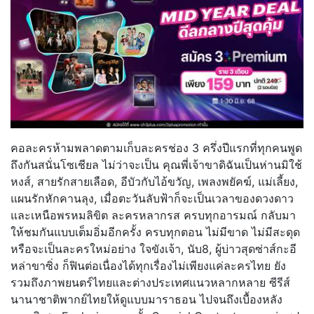
คอละครห้ามพลาดตามเก็บละครช่อง 3 ครึ่งปีแรกที่ทุกคนพูด
ถึงกันสนั่
นโซเชียล ไม่ว่าจะเป็น คุณพี่เจ้าขาดิฉันเป็นห่านมิใช้
หงส์, สายรักสายเลือด, อีบัวกับไอ้ขวัญ, เพลงพยัคฆ์, แม่เลี้ยง,
แผนรักหักคานลุง, เมื่อตะวันลับฟ้าก็จะเป็
นเวลาของดวงดาว
และเหนือพรหมลิขิต ละครหลากรส ครบทุกอารมณ์ กลับมา
ให้ชมกันแบบเต็มอิ่มอี
กครั้ง ครบทุกตอน ไม่มีขาด ไม่มีสะดุด
หรือจะเป็นละครใหม่อย่าง ใจขังเจ้า, นับ8, ผู้บ่าวสุดซ่าส์กะอี
หล่าขาซิ่ง ก็ฟินต่อเนื่องได้ทุกเรื่องไม่
เพียงแค่ละครไทย ยัง
รวมถึงภาพยนตร์ไทยและต่
างประเทศแนวหลากหลาย ซีรีส์
นานาชาติพากย์ไทยให้ดู
แบบมาราธอน ไปจนถึงเบื้องหลัง