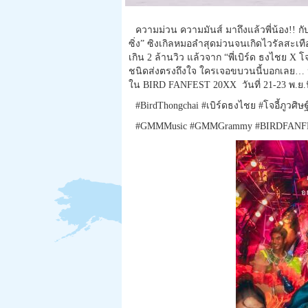
ความม่วน ความมันส์ มาถึงแล้วพี่น้อง!! ก
ซิ่ง” ซิงเกิลหมอลำสุดม่วนจนเกิดไวรั
ลสะเทือ
เกิน 2 ล้านวิว แล้วจาก “พี่เบิร์ด ธงไชย X 
ชนิดส่
งตรงถึงใจ ใครเจอขบวนนี้บอกเลย… หยุด
ใน BIRD FANFEST 20XX วันที่ 21-23 พ.ย.นี
#BirdThongchai #เบิร์ดธงไชย #โจอี้ภูวศิษฐ
#GMMMusic #GMMGrammy #BIRDFANF