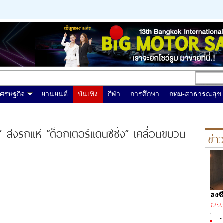
เศรษฐกิจ
ยานยนต์
บันเทิง
กีฬา
การศึกษา
กทม-สาธารณสุข
ฐ์” ส่งรถแห่ “ด็อกเตอร์แดนซ์ซิ่ง” เคลื่อนขบวน
ข่า
ลงซี
12:2
"