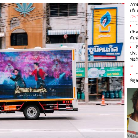
ภาพ
เรี
12:1
“
เกิ
สัม
ฮ
ประ
ฟอร
น.
“
พิสู