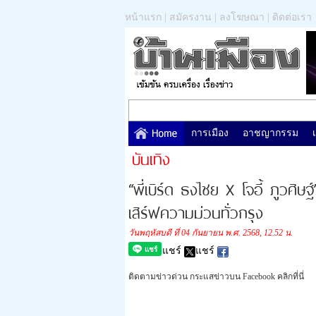
หน้าแรก
|
สมัครงาน
|
ลงโฆษณา
|
ติดต่อเรา
การเมือง
อาชญากรรม
บันเทิง
“พี่เบิร์ด ธงไชย X โจอี้ ภูวศิษ
เสิร์ฟความม่วนทั่วกรุง
วันพฤหัสบดี ที่ 04 กันยายน พ.ศ. 2568, 12.52 น.
แชร์
แชร์
ติดตามข่าวด่วน กระแสข่าวบน Facebook คลิกที่นี่