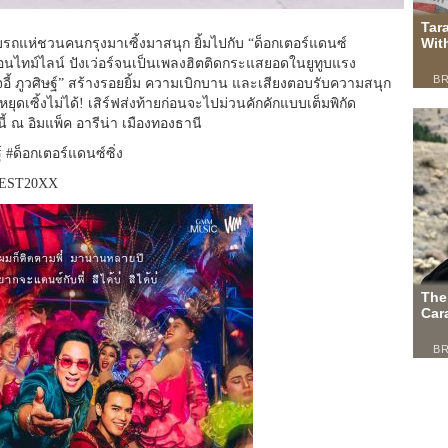
ับรถแห่ชวนคนกรุงมาเซิ้งมาสนุก ยิ้มไปกับ “ด็อกเตอร์แดนซ์
นไทม์ไลน์ ปังเว่อร์จนเป็นเพลงฮิตติ
ดกระแสยอดในยูทูบแรง
โจอี้ ภูวศิษฐ์” สร้างรอยยิ้ม ความเบิกบาน และเสียงตอบรับความสนุก
เซิ้งไม่ได้! เสิร์ฟส่งท้ายก่อนจะไปม่วนคักคั
กแบบเต็มพิกัด
้ ณ อิมแพ็ค อารีน่า เมืองทองธานี
์ #ด็อกเตอร์แดนซ์ซิ่ง
EST20XX