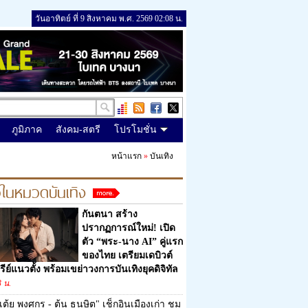
วันอาทิตย์ ที่ 9 สิงหาคม พ.ศ. 2569 02:08 น.
ภูมิภาค
สังคม-สตรี
โปรโมชั่น
หน้าแรก
»
บันเทิง
วในหมวดบันเทิง
กันตนา สร้าง
ปรากฏการณ์ใหม่! เปิด
ตัว “พระ-นาง AI” คู่แรก
ของไทย เตรียมเดบิวต์
รีย์แนวตั้ง พร้อมเขย่าวงการบันเทิงยุคดิจิทัล
3 น.
เต้ย พงศกร - ต้น ธนษิต" เช็กอินเมืองเก่า ชม