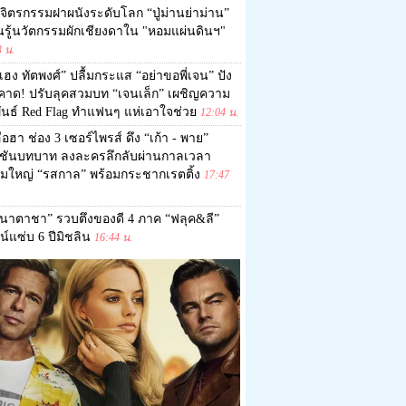
จิตรกรรมฝาผนังระดับโลก “ปู่ม่านย่าม่าน”
ยนรู้นวัตกรรมผักเชียงดาใน "หอมแผ่นดินฯ"
3 น.
เฮง ทัตพงศ์” ปลื้มกระแส “อย่าขอพี่เจน” ปัง
นคาด! ปรับลุคสวมบท “เจนเล็ก” เผชิญความ
พันธ์ Red Flag ทำแฟนๆ แห่เอาใจช่วย
12:04 น.
ือฮา ช่อง 3 เซอร์ไพรส์ ดึง “เก้า - พาย”
ชันบทบาท ลงละครลึกลับผ่านกาลเวลา
์มใหญ่ “รสกาล” พร้อมกระชากเรตติ้ง
17:47
นาตาชา” รวบตึงของดี 4 ภาค “ฟลุค&ลี”
จน์แซ่บ 6 ปีมิชลิน
16:44 น.