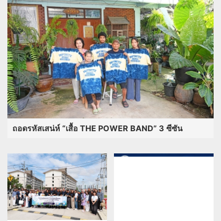
ถอดรหัสเสน่ห์ “เสื้อ THE POWER BAND” 3 ซีซัน