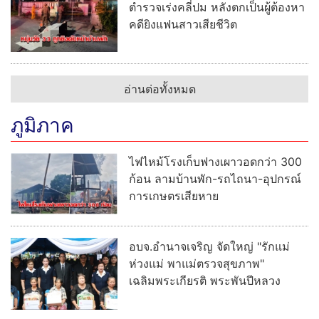
ตำรวจเร่งคลี่ปม หลังตกเป็นผู้ต้องหา
คดียิงแฟนสาวเสียชีวิต
อ่านต่อทั้งหมด
ภูมิภาค
ไฟไหม้โรงเก็บฟางเผาวอดกว่า 300
ก้อน ลามบ้านพัก-รถไถนา-อุปกรณ์
การเกษตรเสียหาย
อบจ.อำนาจเจริญ จัดใหญ่ "รักแม่
ห่วงแม่ พาแม่ตรวจสุขภาพ"
เฉลิมพระเกียรติ พระพันปีหลวง