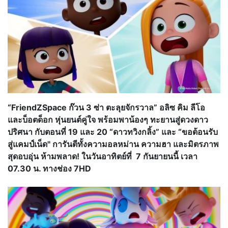
“FriendZSpace ก๊วน 3 ซ่า ตะลุยจักรวาล” อลิซ คิม ลีโอ
และบ็อตด็อก หุ่นยนต์คู่ใจ พร้อมพาน้องๆ ทะยานสู่ดวงดาว
ปริศนา กับตอนที่ 19 และ 20 “ดาวทวิงกลิ้ง” และ “ขอต้อนรับ
สู่แคมป์เน็ด" การันตีทั้งความอลหม่าน ความฮา และมิตรภาพ
สุดอบอุ่น ห้ามพลาด! ในวันอาทิตย์ที่ 7 กันยายนนี้ เวลา
07.30 น. ทางช่อง 7HD