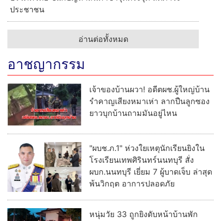
ประชาชน
อ่านต่อทั้งหมด
อาชญากรรม
เจ้าของบ้านผวา! อดีตผช.ผู้ใหญ่บ้าน
รำคาญเสียงหมาเห่า ลากปืนลูกซอง
ยาวบุกบ้านถามมันอยู่ไหน
"ผบช.ภ.1" ห่วงใยเหตุนักเรียนยิงใน
โรงเรียนเทพศิรินทร์นนทบุรี สั่ง
ผบก.นนทบุรี เยี่ยม 7 ผู้บาดเจ็บ ล่าสุด
พ้นวิกฤต อาการปลอดภัย
หนุ่มวัย 33 ถูกยิงดับหน้าบ้านพัก