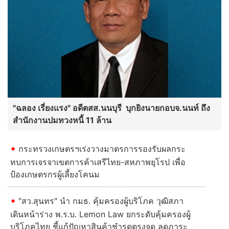
"ฉลอง เรี่ยงแรง" อดีตสส.นนบุรี บุกยิงนายกอบจ.นนท์ ถึง
สำนักงานปมทวงหนี้ 11 ล้าน
กระทรวงเกษตรฯเร่งวางมาตรการรองรับผลกระ
ทบการเจรจาเขตการค้าเสรีไทย-สหภาพยุโรป เพื่อ
ป้องเกษตรกรผู้เลี้ยงโคนม
"สว.สุนทร" นำ กมธ. คุ้มครองผู้บริโภค วุฒิสภา
เดินหน้าร่าง พ.ร.บ. Lemon Law ยกระดับคุ้มครองผู้
บริโภคไทย ชี้แก้ปัญหาสินค้าชำรุดตรงจุด ลดภาระ