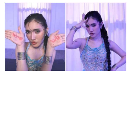
ฟาดลุคใหม่! “แบม พิชญานิน” แดนซ์สับทุกจังหวะ ชวน
แฟนๆ แกะท่า #นอกจอนอกใจ
เจอแล้ว! คนที่ใช้ความหน้าเด็กได้
เปลืองที่สุด “เจี๊ยบ พิจิตตรา” ลุคนี้
ละมุนจนใจเต้นแรง