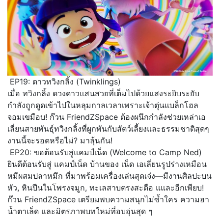
EP19: ดาวทวิงกลิ้ง (Twinklings)
เมื่อ ทวิงกลิ้ง ดวงดาวแสนสวยที่เต็
มไปด้วยแสงระยิบระยับ
กำลังถูกดูดเข้าไปในหลุ
มกาลเวลาเพราะเจ้าตุ่นแบล็
กโฮล
จอมเขมือบ! ก๊วน FriendZSpace ต้องผนึกกำลังช่วยเหล่าเอ
เลี่
ยนสายพันธุ์ทวิงกลิ้งที่ผูกพั
นกับสัตว์เลี้ยงและธรรมชาติสุดๆ
งานนี้จะรอดหรือไม่? มาลุ้นกัน!
EP20: ขอต้อนรับสู่แคมป์เน็ด (Welcome to Camp Ned)
ยินดีต้อนรับสู่ แคมป์เน็ด บ้านของ เน็ด เอเลี่ยนรูปร่างเหมือน
หมี
ผสมปลาหมึก ที่มาพร้อมเครื่องเล่นสุดเจ๋ง—
มีงานศิลปะบน
หัว, หินปีนในโพรงจมูก, ทะเลสาบตรงสะดือ แและอีกเพียบ!
ก๊วน FriendZSpace เตรียมพบความสนุกไม่ซ้ำใคร ความฮา
น้ำตาเล็ด และมิตรภาพบทใหม่ที่อบอุ่นสุด ๆ