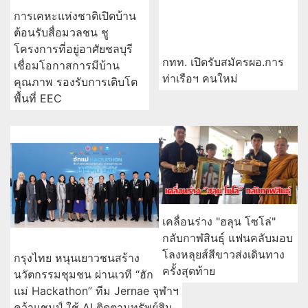
การเคหะแห่งชาติเปิดบ้าน
ต้อนรับสื่อมวลชน ชู
โครงการที่อยู่อาศัยชลบุรี
กทท. เปิดรับสมัครผอ.การ
เชื่อมโอกาสการมีบ้าน
ท่าเรือฯ คนใหม่
คุณภาพ รองรับการเติบโต
พื้นที่ EEC
เคลื่อนร่าง "ฮลุน โซโล่"
กลับกาฬสินธุ์ แฟนคลับมอบ
โลงหลุยส์สีขาวส่งเดินทาง
กรุงไทย หนุนเยาวชนสร้าง
ครั้งสุดท้าย
นวัตกรรมชุมชน ผ่านเวที “ฮัก
แม่ Hackathon” ทีม Jernae จุฬาฯ
คว้าแชมป์ ใช้ AI ติดตามทรัพย์สิน