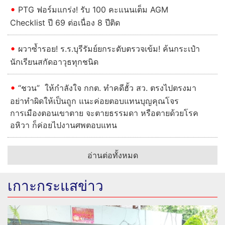
PTG ฟอร์มแกร่ง! รับ 100 คะแนนเต็ม AGM
Checklist ปี 69 ต่อเนื่อง 8 ปีติด
ผวาซ้ำรอย! ร.ร.บุรีรัมย์ยกระดับตรวจเข้ม! ค้นกระเป๋า
นักเรียนสกัดอาวุธทุกชนิด
“ชวน” ให้กำลังใจ กกต. ทำคดีฮั้ว สว. ตรงไปตรงมา
อย่าทำผิดให้เป็นถูก แนะค่อยตอบแทนบุญคุณโจร
การเมืองตอนเขาตาย จะตายธรรมดา หรือตายด้วยโรค
อหิวา ก็ค่อยไปงานศพตอบแทน
อ่านต่อทั้งหมด
เกาะกระแสข่าว