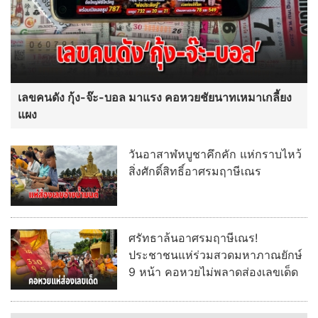
เลขคนดัง กุ้ง-จ๊ะ-บอล มาแรง คอหวยชัยนาทเหมาเกลี้ยง
แผง
วันอาสาฬหบูชาคึกคัก แห่กราบไหว้
สิ่งศักดิ์สิทธิ์อาศรมฤาษีเณร
ศรัทธาล้นอาศรมฤาษีเณร!
ประชาชนแห่ร่วมสวดมหาภาณยักษ์
9 หน้า คอหวยไม่พลาดส่องเลขเด็ด