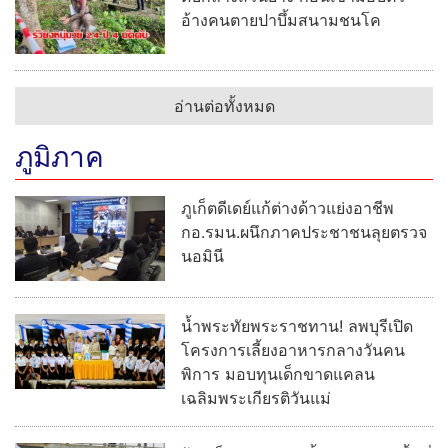
อ้างคนตายปาบึ้มสนามชนโค
อ่านต่อทั้งหมด
ภูมิภาค
ภูเก็ตดีเดย์แก้ต่างด้าวแย่งอาชีพ
กอ.รมน.ผนึกภาคประชาชนลุยตรวจ
นอมินี
น้ำพระทัยพระราชทาน! ลพบุรีเปิด
โครงการเลี้ยงอาหารกลางวันคน
พิการ มอบทุนเด็กขาดแคลน
เฉลิมพระเกียรติวันแม่