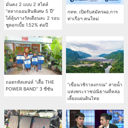
มั่นคง 2 แบบ 2 สไตล์
“สลากออมสินพิเศษ 5 ปี”
กทท. เปิดรับสมัครผอ.การ
ได้ลุ้นรางวัลเดือนละ 2 รอบ
ท่าเรือฯ คนใหม่
ชูดอกเบี้ย 1.52% ต่อปี
ถอดรหัสเสน่ห์ “เสื้อ THE
“เขื่อนวชิราลงกรณ” สายน้ำ
POWER BAND” 3 ซีซัน
แห่งพระราชปณิธานที่หล่อ
เลี้ยงแผ่นดินไทย