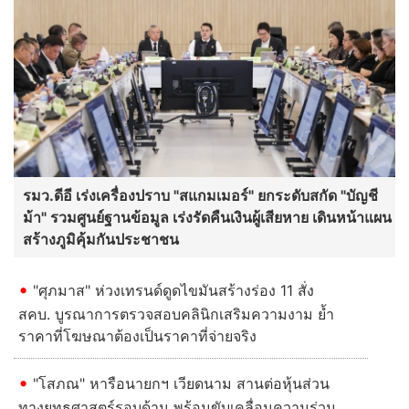
รมว.ดีอี เร่งเครื่องปราบ "สแกมเมอร์" ยกระดับสกัด "บัญชี
ม้า" รวมศูนย์ฐานข้อมูล เร่งรัดคืนเงินผู้เสียหาย เดินหน้าแผน
สร้างภูมิคุ้มกันประชาชน
"ศุภมาส" ห่วงเทรนด์ดูดไขมันสร้างร่อง 11 สั่ง
สคบ. บูรณาการตรวจสอบคลินิกเสริมความงาม ย้ำ
ราคาที่โฆษณาต้องเป็นราคาที่จ่ายจริง
"โสภณ" หารือนายกฯ เวียดนาม สานต่อหุ้นส่วน
ทางยุทธศาสตร์รอบด้าน พร้อมขับเคลื่อนความร่วม