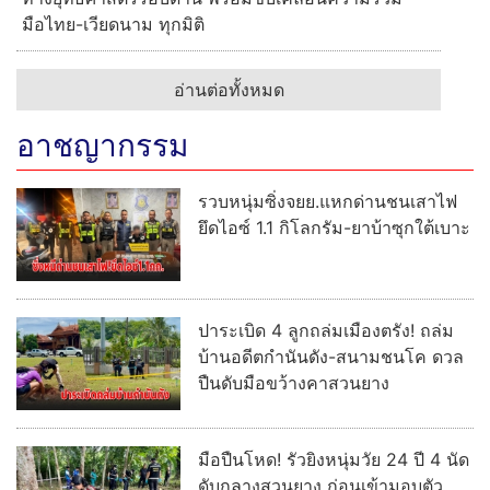
มือไทย-เวียดนาม ทุกมิติ
อ่านต่อทั้งหมด
อาชญากรรม
รวบหนุ่มซิ่งจยย.แหกด่านชนเสาไฟ
ยึดไอซ์ 1.1 กิโลกรัม-ยาบ้าซุกใต้เบาะ
ปาระเบิด 4 ลูกถล่มเมืองตรัง! ถล่ม
บ้านอดีตกำนันดัง-สนามชนโค ดวล
ปืนดับมือขว้างคาสวนยาง
มือปืนโหด! รัวยิงหนุ่มวัย 24 ปี 4 นัด
ดับกลางสวนยาง ก่อนเข้ามอบตัว