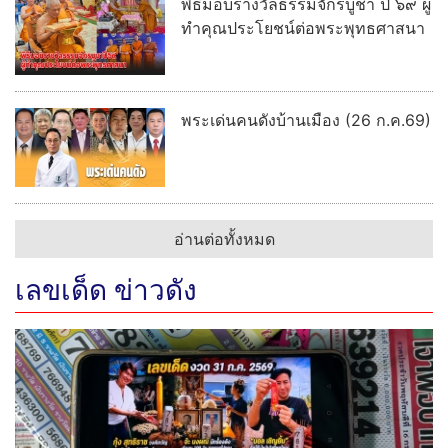
พิธีมอบรางวัลธรรมจักรบูชา ปี ๖๙ ผู้
ทำคุณประโยชน์ต่อพระพุทธศาสนา
พระเด่นคนดังบ้านเมือง (26 ก.ค.69)
อ่านต่อทั้งหมด
เลขเด็ด ข่าวดัง