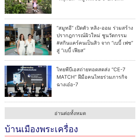
“สมูทอี” เปิดตัว หลิง-ออม ร่วมสร้าง
ปรากฎการณ์ผิวใหม่ ชูนวัตกรรม
#สกินแคร์คนเป็นสิว จาก “เบบี้ เฟซ”
สู่ “เบบี้ เฟียส”
ไทยพีบีเอสถ่ายทอดสดส่ง “CE-7
MATCH” ฝีมือคนไทยร่วมภารกิจ
ฉางเอ๋อ-7
อ่านต่อทั้งหมด
บ้านเมืองพระเครื่อง