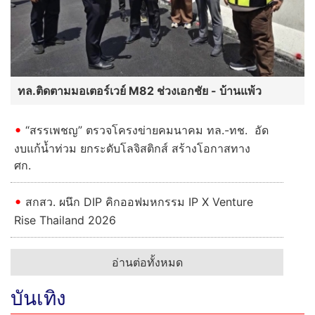
ทล.ติดตามมอเตอร์เวย์ M82 ช่วงเอกชัย - บ้านแพ้ว
“สรรเพชญ” ตรวจโครงข่ายคมนาคม ทล.-ทช. อัด
งบแก้น้ำท่วม ยกระดับโลจิสติกส์ สร้างโอกาสทาง
ศก.
สกสว. ผนึก DIP คิกออฟมหกรรม IP X Venture
Rise Thailand 2026
อ่านต่อทั้งหมด
บันเทิง