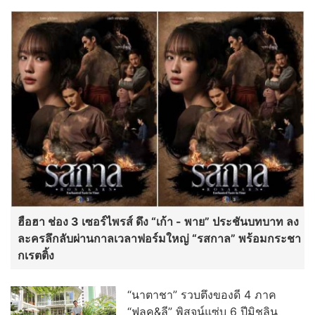
ฮือฮา ช่อง 3 เซอร์ไพรส์ ดึง “เก้า - พาย” ประชันบทบาท ลง
ละครลึกลับผ่านกาลเวลาฟอร์มใหญ่ “รสกาล” พร้อมกระชา
กเรตติ้ง
“นาตาชา” รวบตึงของดี 4 ภาค
“ฟลุค&ลี” พิสูจน์แซ่บ 6 ปีมิชลิน