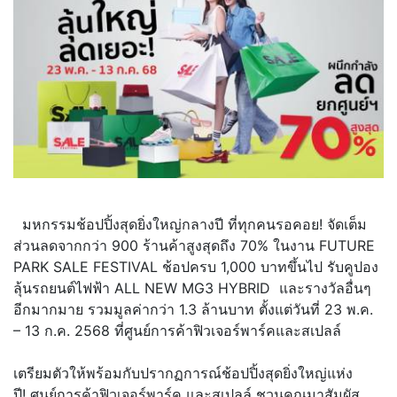
มหกรรมช้อปปิ้งสุดยิ่งใหญ่
กลางปี ที่ทุกคนรอคอย! จัดเต็ม
ส่วนลดจากกว่า 900 ร้านค้าสูงสุดถึง 70% ในงาน FUTURE
PARK SALE FESTIVAL ช้อปครบ 1,000 บาทขึ้นไป รับคูปอง
ลุ้นรถยนต์ไฟฟ้า ALL NEW MG3 HYBRID และรางวัลอื่นๆ
อีกมากมาย
รวมมูลค่ากว่า 1.3 ล้านบาท ตั้งแต่วันที่ 23 พ.ค.
– 13 ก.ค. 2568 ที่ศูนย์การค้าฟิวเจอร์พาร์
คและสเปลล์
เตรียมตัวให้พร้อมกับปรากฏการณ์
ช้อปปิ้งสุดยิ่งใหญ่แห่ง
ปี! ศูนย์การค้าฟิวเจอร์พาร์ค และสเปลล์ ชวนคุณมาสัมผั
ส