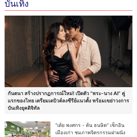
บันเทิง
กันตนา สร้างปรากฏการณ์ใหม่! เปิดตัว “พระ-นาง AI” คู่
แรกของไทย เตรียมเดบิวต์ลงซีรีย์แนวตั้ง พร้อมเขย่าวงการ
บันเทิงยุคดิจิทัล
"เต้ย พงศกร - ต้น ธนษิต" เช็กอิน
เมืองเก่า ชมภาพจิตรกรรมฝาผนัง