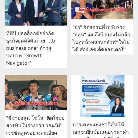
"ย่า" จัดสถานที่รอรับร่าง
ทีทีบี ปลดล็อกข้อจำกัด
"ฮลุน" เผยถึงบ้านคงไม่กล้า
ธุรกิจยุคดิจิทัลด้วย “ttb
ไปดูหน้าหลานกลัวทำใจไม่
business one” ก้าวสู่
ได้ ส่องเลขเด็ดลอตเตอรี่
บทบาท “Growth
Navigator”
"พี่ชายฮลุน โซโล่" ติดใจปม
การเคหะแห่งชาติเปิดให้
สารพิษในร่างกาย วอนนิติ
เอกชนยื่นข้อเสนอราคาค่า
เวชชันสูตรอย่างละเอียด