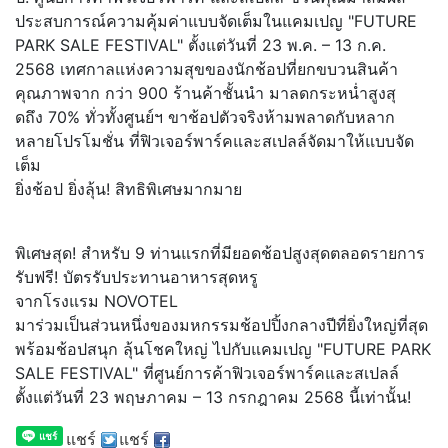
ประสบการณ์ความคุ้มค่าแบบจั
ดเต็มในแคมเปญ "FUTURE
PARK SALE FESTIVAL" ตั้งแต่วันที่ 23 พ.ค. – 13 ก.ค.
2568 เทศกาลแห่งความสุขของนักช้
อปที่ยกขบวนสินค้า
คุณภาพจาก กว่า 900 ร้านค้าชั้นนำ มาลดกระหน่ำสูงสุ
ดถึง 70% ทั่วทั้งศูนย์ฯ ขาช้อปตัวจริงห้ามพลาดกั
บหลาก
หลายโปรโมชั่น ที่ฟิวเจอร์พาร์คและสเปลล์จั
ดมาให้แบบจัด
เต็ม
ยิ่งช้อป ยิ่งลุ้น! สิทธิพิเศษมากมาย
พิเศษสุด! สำหรับ 9 ท่านแรกที่มียอดช้อปสูงสุ
ดตลอดรายการ
รับฟรี! บัตรรับประทานอาหารสุดหรู
จากโรงแรม NOVOTEL
มาร่วมเป็นส่วนหนึ่งของมหกรรมช้
อปปิ้งกลางปีที่ยิ่งใหญ่ที่สุด
พร้อมช้อปสนุก ลุ้นโชคใหญ่ ไปกับแคมเปญ "FUTURE PARK
SALE FESTIVAL" ที่ศูนย์การค้าฟิวเจอร์พาร์
คและสเปลล์
ตั้งแต่วันที่ 23 พฤษภาคม – 13 กรกฎาคม 2568 นี้เท่านั้น!
แชร์
แชร์