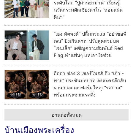
ระดับโลก “ปู่ม่านย่าม่าน” เรียนรู้
นวัตกรรมผักเชียงดาใน "หอมแผ่น
ดินฯ"
“เฮง ทัตพงศ์” ปลื้มกระแส “อย่าขอพี่
เจน” ปังเกินคาด! ปรับลุคสวมบท
“เจนเล็ก” เผชิญความสัมพันธ์ Red
Flag ทำแฟนๆ แห่เอาใจช่วย
ฮือฮา ช่อง 3 เซอร์ไพรส์ ดึง “เก้า -
พาย” ประชันบทบาท ลงละครลึกลับ
ผ่านกาลเวลาฟอร์มใหญ่ “รสกาล”
พร้อมกระชากเรตติ้ง
อ่านต่อทั้งหมด
บ้านเมืองพระเครื่อง