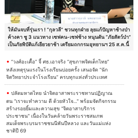
ให้มันจบที่รุ่นเรา ! “กุลวลี” ชวนทุกฝ่าย ลุยแก้ปัญหาช้างป่า
ค้างคา ชู 3 แนวทาง เซฟคน-เซฟช้าง หนุนดัน “ภัยสัตว์ป่า”
เป็นภัยพิบัติแก้เยียวยาช้า เตรียมถกกรมอุทยานฯ 25 ส.ค.นี้
“วงศ์อะเคื้อ” จี้ ศธ.เอาจริง “สุขภาพจิตเด็กไทย”
หลังเหตุรุนแรงในโรงเรียนบ่อยครั้ง เสนอจัด “นัก
จิตวิทยาประจำโรงเรียน” ครบทุกแห่งทั่วประเทศ
ปลัดมหาดไทย นำจิตอาสาพระราชทานปฏิญาณ
ตน "เราจะทำความ ดี ด้วยหัวใจ..." พร้อมจัดกิจกรรม
สร้างรอยยิ้มและความสุข "จิตอาสาบริการ
ประชาชน" เนื่องในวันคล้ายวันพระราชสมภพ
สมเด็จพระบรมราชชนนีพันปีหลวง และวันแม่แห่ง
ชาติปี 69