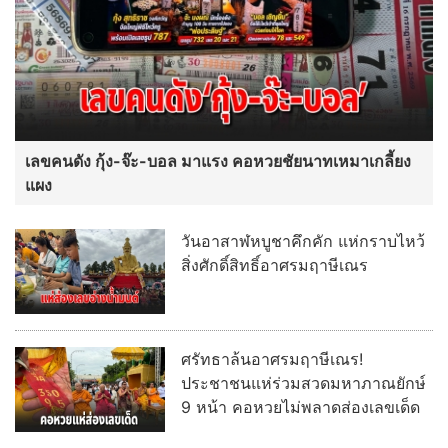
เลขคนดัง กุ้ง-จ๊ะ-บอล มาแรง คอหวยชัยนาทเหมาเกลี้ยง
แผง
วันอาสาฬหบูชาคึกคัก แห่กราบไหว้
สิ่งศักดิ์สิทธิ์อาศรมฤาษีเณร
ศรัทธาล้นอาศรมฤาษีเณร!
ประชาชนแห่ร่วมสวดมหาภาณยักษ์
9 หน้า คอหวยไม่พลาดส่องเลขเด็ด