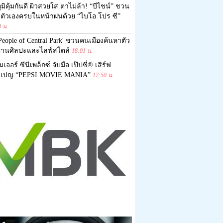
ูมิคุ้มกันดี ผิวสวยใส ตาไม่ล้า! “บีไชน์” ชวน
ลตัวเองครบในหน้าฝนด้วย “ไบโอ โปร ซี”
8 น.
People of Central Park' ชวนคนเมืองค้นหาตัว
่านศิลปะและไลฟ์สไตล์
18:01 น.
มเจอร์ ซีนีเพล็กซ์ จับมือ เป๊ปซี่® เสิร์ฟ
เปญ “PEPSI MOVIE MANIA”
17:50 น.