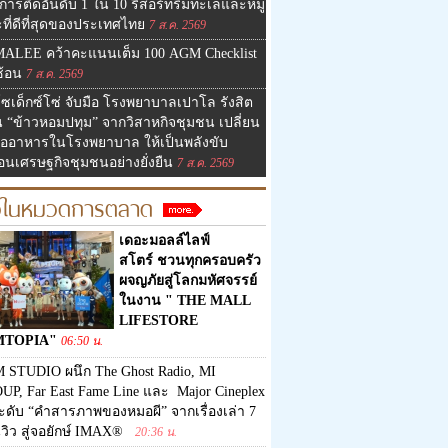
การติดอันดับ 1 ใน 10 รีสอร์ทริมทะเลและหมู่
ที่ดีที่สุดของประเทศไทย
7 ส.ค. 2569
MALEE คว้าคะแนนเต็ม 100 AGM Checklist
ซ้อน
7 ส.ค. 2569
ซเด็กซ์โซ่ จับมือ โรงพยาบาลเปาโล รังสิต
น “ข้าวหอมปทุม” จากวิสาหกิจชุมชน เปลี่ยน
มื้ออาหารในโรงพยาบาล ให้เป็นพลังขับ
่อนเศรษฐกิจชุมชนอย่างยั่งยืน
7 ส.ค. 2569
าวในหมวดการตลาด
เดอะมอลล์ไลฟ์
สโตร์ ชวนทุกครอบครัว
ผจญภัยสู่โลกมหัศจรรย์
ในงาน " THE MALL
LIFESTORE
MTOPIA"
06:50 น.
 STUDIO ผนึก The Ghost Radio, MI
UP, Far East Fame Line และ Major Cineplex
ะดับ “คำสารภาพของหมอผี” จากเรื่องเล่า 7
นวิว สู่จอยักษ์ IMAX®
20:36 น.