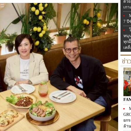
ด้วย
เกาะ
7 ปี
โ
หนุ
ทุก
เคลื
ข่
FA
M
GRO
ยกร
ล้า