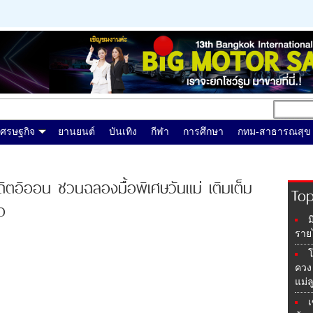
เศรษฐกิจ
ยานยนต์
บันเทิง
กีฬา
การศึกษา
กทม-สาธารณสุข
ดิตอิออน ชวนฉลองมื้อพิเศษวันแม่ เติมเต็ม
To
อ
ม
รายไ
โ
ควง 
แม่ล
เ