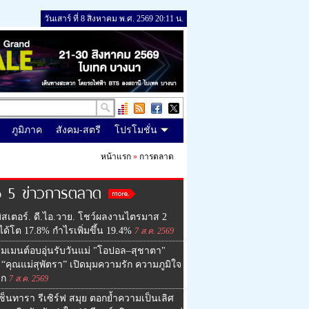
วันเสาร์ ที่ 8 สิงหาคม พ.ศ. 2569 20:11 น.
ภูมิภาค
สังคม-สตรี
โปรโมชั่น
หน้าแรก
»
การตลาด
p 5 ข่าวการตลาด
ิสเตอร์. ดี.ไอ.วาย. โชว์ผลงานไตรมาส 2
ด้โต 17.8% กำไรเพิ่มขึ้น 19.4%
7 ส.ค. 2569
มเมนต์อบอุ่นรับวันแม่ "โอปอล–สุชาตา"
“คุณแม่สุพัตรา” เปิดมุมความรัก ความภูมิใจ
ูก
7 ส.ค. 2569
ซ็นทารา รีเซิร์ฟ สมุย ตอกย้ำความเป็นเลิศ