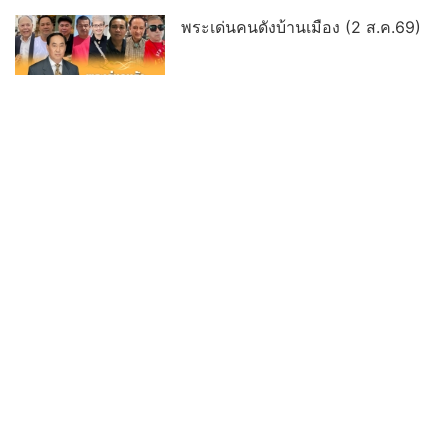
พระเด่นคนดังบ้านเมือง (2 ส.ค.69)
พิธีมอบรางวัลธรรมจักรบูชา ปี ๖๙ ผู้
ทำคุณประโยชน์ต่อพระพุทธศาสนา
พระเด่นคนดังบ้านเมือง (26 ก.ค.69)
อ่านต่อทั้งหมด
เลขเด็ด ข่าวดัง