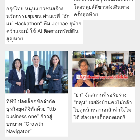
โลงหลุยส์สีขาวส่งเดินทาง
กรุงไทย หนุนเยาวชนสร้าง
ครั้งสุดท้าย
นวัตกรรมชุมชน ผ่านเวที “ฮัก
แม่ Hackathon” ทีม Jernae จุฬาฯ
คว้าแชมป์ ใช้ AI ติดตามทรัพย์สิน
สูญหาย
"ย่า" จัดสถานที่รอรับร่าง
ทีทีบี ปลดล็อกข้อจำกัด
"ฮลุน" เผยถึงบ้านคงไม่กล้า
ธุรกิจยุคดิจิทัลด้วย “ttb
ไปดูหน้าหลานกลัวทำใจไม่
business one” ก้าวสู่
ได้ ส่องเลขเด็ดลอตเตอรี่
บทบาท “Growth
Navigator”