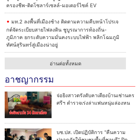
ครองชีพ-ติดโซลาร์เซลล์-มอเตอร์ไซค์ EV
มท.2 ลงพื้นที่เมืองช้าง ติดตามความคืบหน้าโปรเจ
กต์จัดระเบียบสายไฟลงดิน ชูบูรณาการท้องถิ่น-
ภูมิภาค ยกระดับความมั่นคงระบบไฟฟ้า พลิกโฉมภูมิ
ทัศน์สุรินทร์สู่เมืองน่าอยู่
อ่านต่อทั้งหมด
อาชญากรรม
จ่อยิงสาวตรังดับคาเตียงบ้านเช่านคร
ศรีฯ ตำรวจเร่งล่าแฟนหนุ่มล่องหน
บช.ปส. เปิดปฏิบัติการ "คืนความ
ปลอดภัยให้ชุมชนพื้นที่ชลบุรี" ปิด