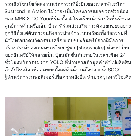
รวมถึงโซนโชว์ผลงานนวัตกรรมที่
ยั่งยืนของเหล่าพันธมิตร
Sustrend in Action ไม่ว่าจะเป็นโครงการแยกขวดช่วยน้อง
ของ MBK X CG Youเทิร์น ทั้ง 4 โรงเรียนนำร่องในพื้นที่ของ
ศู
นย์การค้าเครือเอ็ม บี เค ที่ร่วมส่งเสริมการคัดแยกขยะอย่
าง
ถูกวิธีตั้งแต่ต้นทางจนถึ
งการนำเข้าระบบพร้อมทั้งกิ
จกรรมที่
นำไปต่อยอดนวัตกรรมเครื่องย่อยขยะอินทรีย์
จากฝีมือการ
สร้างสรรค์
ของเกษตรกรไทย ชูชก [shooshoke] ที่จะเปลี่ยน
ขยะอินทรีย์ให้
กลายเป็น ปุ๋ยหมักขั้นต้นภายในเวลาเพียง 24
ชั่วโมงนวัตกรรมจาก YOLO ที่นำพลาสติกมูลค่าต่ำไปผลิตสิ
น
ค้าอัปไซเคิล เพื่อลดขยะตั้งแต่ต้นน้ำจนถึ
งปลายน้ำSCGC
ผู้นำนวัตกรรมพอลิเมอร์เพื่
อความยั่งยืน นำขวดขุ่นมารีไซเคิล