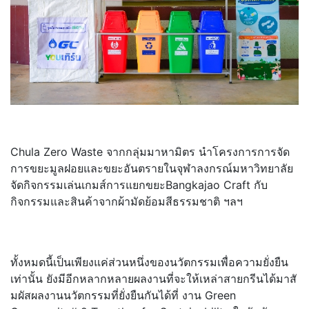
Chula Zero Waste จากกลุ่มมาหามิตร นำโครงการการจัด
การขยะมู
ลฝอยและขยะอันตรายในจุฬาลงกรณ์
มหาวิทยาลัย
จัดกิจกรรมเล่นเกมส์การแยกขยะBangkajao Craft กับ
กิจกรรมและสินค้าจากผ้ามัดย้
อมสีธรรมชาติ ฯลฯ
ทั้งหมดนี้เป็นเพียงแค่ส่วนหนึ่
งของนวัตกรรมเพื่อความยั่งยื
น
เท่านั้น ยังมีอีกหลากหลายผลงานที่จะให้
เหล่าสายกรีนได้มาสั
มผั
สผลงานนวัตกรรมที่ยั่งยืนกันได้
ที่ งาน Green