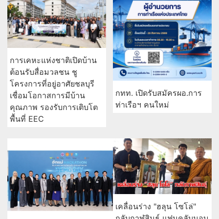
การเคหะแห่งชาติเปิดบ้าน
ต้อนรับสื่อมวลชน ชู
โครงการที่อยู่อาศัยชลบุรี
กทท. เปิดรับสมัครผอ.การ
เชื่อมโอกาสการมีบ้าน
ท่าเรือฯ คนใหม่
คุณภาพ รองรับการเติบโต
พื้นที่ EEC
เคลื่อนร่าง "ฮลุน โซโล่"
กลับกาฬสินธุ์ แฟนคลับมอบ