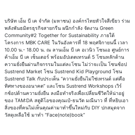
บริษัท เอ็ม บี เค จำกัด (มหาชน) องค์กรไทยหัวใจสีเขียว ร่วม
พลังพันธมิตรธุรกิจสายกรีน ผนึกกำลัง จัดงาน Green
Community#2 Together for Sustainability ภายใต้
โครงการ MBK CARE ในวันอังคารที่ 18 พฤศจิกายนนี้ เวลา
10.00 น.- 18.00 น. ณ ลานเอ็ม บี เค อเวนิว โซนเอ ศูนย์การ
ค้าเอ็ม บี เค เซ็นเตอร์ พร้อมอัปเดตเทรนด์ 5 โซนหลักด้าน
ความยั่งยืนผ่านกิ
จกรรมในแต่ละโซน ไม่ว่าจะเป็น โซนช้อป
Sustrend Market โซน Sustrend Kid Playground โซน
Sustrend Talk กับประเด็น “ความยั่งยืนไม่ใช่เทรนด์ แต่คือ
ทิศทางของอนาคต” และโซน Sustrend Workshops เวิร์
กช้อปด้านความยั่งยืน ลงมือทำจริงเพื่อเปลี่ยนชีวิ
ตให้น่าอยู่
ของ TAM:DA สตูดิโอของคุณเป๋-ธนวัต มณีนาว ที่ ที่หยิบเอา
สิ่งของที่คนไม่เห็
นคุณค่ามาทำขึ้นใหม่กับ DIY ปกสมุดจาก
วัสดุเหลือใช้ มาทำ “Face(note)book”