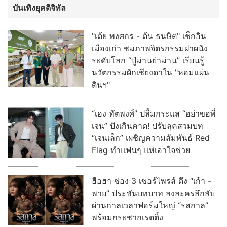
บันเทิงยุคดิจิทัล
"เต้ย พงศกร - ต้น ธนษิต" เช็กอิน
เมืองเก่า ชมภาพจิตรกรรมฝาผนัง
ระดับโลก “ปู่ม่านย่าม่าน” เรียนรู้
นวัตกรรมผักเชียงดาใน "หอมแผ่น
ดินฯ"
“เฮง ทัตพงศ์” ปลื้มกระแส “อย่าขอพี่
เจน” ปังเกินคาด! ปรับลุคสวมบท
“เจนเล็ก” เผชิญความสัมพันธ์ Red
Flag ทำแฟนๆ แห่เอาใจช่วย
ฮือฮา ช่อง 3 เซอร์ไพรส์ ดึง “เก้า -
พาย” ประชันบทบาท ลงละครลึกลับ
ผ่านกาลเวลาฟอร์มใหญ่ “รสกาล”
พร้อมกระชากเรตติ้ง