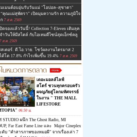
มเมนต์อบอุ่นรับวันแม่ "โอปอล–สุชาตา"
“คุณแม่สุพัตรา” เปิดมุมความรัก ความภูมิใจ
ูก
7 ส.ค. 2569
ปิดจองแล้ววันนี้! Collection 7-Eleven เติมลุค
ำวันให้มีสไตล์ กับไอเทมดีไซน์สุดเอ็กซ์คลู
7 ส.ค. 2569
ิสเตอร์. ดี.ไอ.วาย. โชว์ผลงานไตรมาส 2
ด้โต 17.8% กำไรเพิ่มขึ้น 19.4%
7 ส.ค. 2569
าวในหมวดการตลาด
เดอะมอลล์ไลฟ์
สโตร์ ชวนทุกครอบครัว
ผจญภัยสู่โลกมหัศจรรย์
ในงาน " THE MALL
LIFESTORE
MTOPIA"
06:50 น.
 STUDIO ผนึก The Ghost Radio, MI
UP, Far East Fame Line และ Major Cineplex
ะดับ “คำสารภาพของหมอผี” จากเรื่องเล่า 7