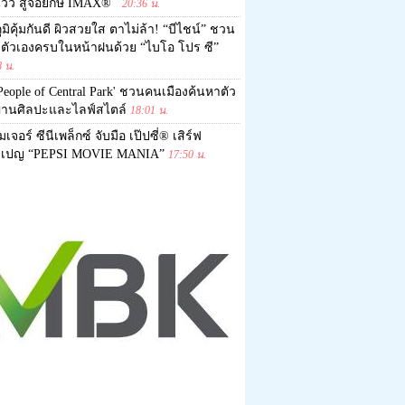
นวิว สู่จอยักษ์ IMAX®
20:36 น.
ูมิคุ้มกันดี ผิวสวยใส ตาไม่ล้า! “บีไชน์” ชวน
ลตัวเองครบในหน้าฝนด้วย “ไบโอ โปร ซี”
8 น.
People of Central Park' ชวนคนเมืองค้นหาตัว
่านศิลปะและไลฟ์สไตล์
18:01 น.
มเจอร์ ซีนีเพล็กซ์ จับมือ เป๊ปซี่® เสิร์ฟ
เปญ “PEPSI MOVIE MANIA”
17:50 น.