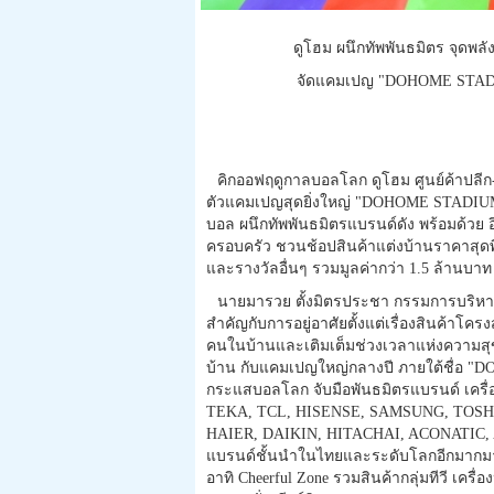
ดูโฮม ผนึกทัพพันธมิตร จุดพลั
จัดแคมเปญ "DOHOME STADIUM 
คิกออฟฤดูกาลบอลโลก ดูโฮม ศูนย์ค้าปลีก
ตัวแคมเปญสุดยิ่งใหญ่ "DOHOME STADIUM
บอล ผนึกทัพพันธมิตรแบรนด์ดัง พร้อมด้วย อ
ครอบครัว ชวนช้อปสินค้าแต่งบ้านราคาสุดพ
และรางวัลอื่นๆ รวมมูลค่ากว่า 1.5 ล้านบาท 
นายมารวย ตั้งมิตรประชา กรรมการบริหาร
สำคัญกั
บการอยู่อาศัยตั้งแต่เรื่องสิ
นค้าโครงส
คนในบ้านและเติมเต็มช่
วงเวลาแห่งความสุ
บ้าน กับแคมเปญใหญ่กลางปี ภายใต้ชื่อ "
กระแสบอลโลก จับมือพันธมิตรแบรนด์ เครื่อง
TEKA, TCL, HISENSE, SAMSUNG, TOSH
HAIER, DAIKIN, HITACHAI, ACONATIC
แบรนด์ชั้นนำในไทยและระดั
บโลกอีกมากมา
อาทิ Cheerful Zone รวมสินค้ากลุ่มทีวี เครื