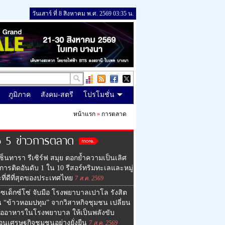
วันเสาร์ ที่ 8 สิงหาคม พ.ศ. 2569 03:35 น.
ภูมิภาค
สังคม-สตรี
โปรโมชั่น
หน้าแรก
»
การตลาด
p 5 ข่าวการตลาด
ซ็นทารา รีเซิร์ฟ สมุย ตอกย้ำความเป็นเลิศ
การติดอันดับ 1 ใน 10 รีสอร์ทริมทะเลและหมู่
ที่ดีที่สุดของประเทศไทย
7 ส.ค. 2569
ซเด็กซ์โซ่ จับมือ โรงพยาบาลเปาโล รังสิต
น “ข้าวหอมปทุม” จากวิสาหกิจชุมชน เปลี่ยน
มื้ออาหารในโรงพยาบาล ให้เป็นพลังขับ
่อนเศรษฐกิจชุมชนอย่างยั่งยืน
7 ส.ค. 2569