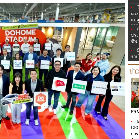
โ
ควง 
แม่ล
เ
ประจ
ซีฟ
ม
รายไ
ข่
FA
M
GRO
ยกร