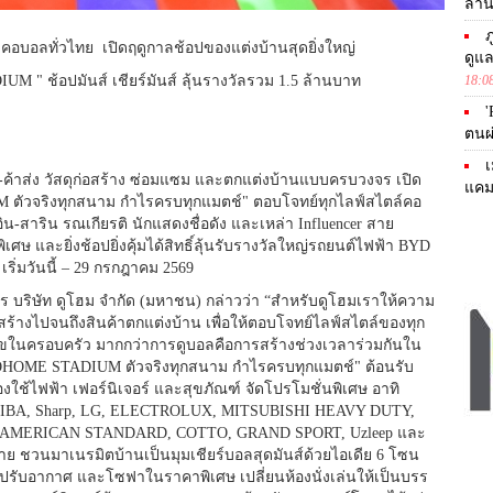
ล้า
ภ
งคอบอลทั่วไทย เปิดฤดูกาลช้อปของแต่งบ้านสุดยิ่
งใหญ่
ดูแ
" ช้อปมันส์ เชียร์มันส์ ลุ้นรางวัลรวม 1.5 ล้านบาท
18:0
'
ตนผ
เ
-ค้าส่ง วัสดุก่อสร้าง ซ่อมแซม และตกแต่งบ้านแบบครบวงจร เปิด
แคม
 ตัวจริงทุกสนาม กำไรครบทุกแมตช์" ตอบโจทย์ทุกไลฟ์สไตล์คอ
ิน-สาริน รณเกียรติ นักแสดงชื่อดัง และเหล่า Influencer สาย
ิ
เศษ และยิ่งช้อปยิ่งคุ้มได้สิทธิ์ลุ้
นรับรางวัลใหญ่รถยนต์ไฟฟ้า BYD
เริ่มวันนี้ – 29 กรกฎาคม 2569
 บริษัท ดูโฮม จำกัด (มหาชน) กล่าวว่า “สำหรับดูโฮมเราให้ความ
ร้างไปจนถึงสินค้
าตกแต่งบ้าน เพื่อให้ตอบโจทย์ไลฟ์สไตล์ของทุ
ก
ขในครอบครัว มากกว่าการดูบอลคือการสร้างช่
วงเวลาร่วมกันใน
DOHOME STADIUM ตัวจริงทุกสนาม กำไรครบทุกแมตช์" ต้อนรับ
ใช้ไฟฟ้า เฟอร์นิเจอร์ และสุขภัณฑ์ จัดโปรโมชั่นพิเศษ อาทิ
IBA, Sharp, LG, ELECTROLUX, MITSUBISHI HEAVY DUTY,
, AMERICAN STANDARD, COTTO, GRAND SPORT, Uzleep และ
ย ชวนมาเนรมิตบ้านเป็นมุมเชียร์
บอลสุดมันส์ด้วยไอเดีย 6 โซน
่องปรับอากาศ และโซฟาในราคาพิเศษ เปลี่ยนห้องนั่งเล่นให้เป็
นบรร