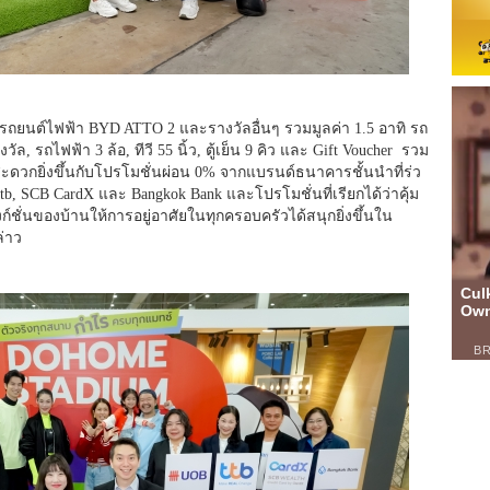
รถยนต์ไฟฟ้า BYD ATTO 2 และรางวัลอื่นๆ รวมมูลค่า 1.5 อาทิ รถ
, รถไฟฟ้า 3 ล้อ, ทีวี 55 นิ้ว, ตู้เย็น 9 คิว และ Gift Voucher รวม
ดวกยิ่งขึ้
นกับโปรโมชั่นผ่อน 0% จากแบรนด์ธนาคารชั้นนำที่ร่
ว
tb, SCB CardX และ Bangkok Bank และโปรโมชั่นที่เรียกได้ว่าคุ้
ม
์ชั่
นของบ้านให้การอยู่อาศัยในทุ
กครอบครัวได้สนุกยิ่งขึ้
นใน
่าว