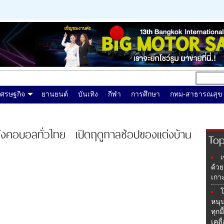
เศรษฐกิจ
ยานยนต์
บันเทิง
กีฬา
การศึกษา
กทม-สาธารณสุข
ังคอบอลทั่วไทย เปิดฤดูกาลช้อปของแต่งบ้าน
To
เ
ด้วย
เกาะ
โ
หนุ
ทุก
เคลื