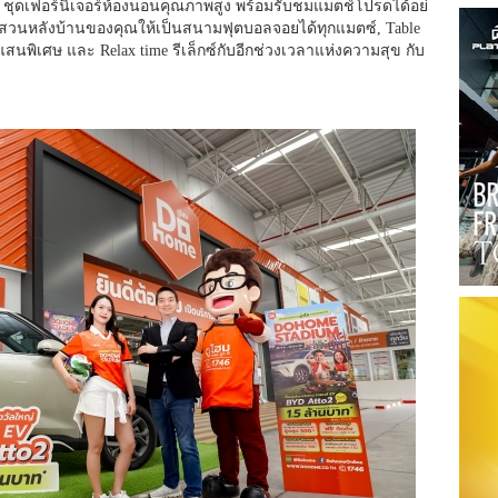
 ชุดเฟอร์นิเจอร์ห้องนอนคุณภาพสู
ง พร้อมรับชมแมตช์โปรดได้อย่
ียสวนหลังบ้านของคุณให้
เป็นสนามฟุตบอลจอยได้ทุกแมตซ์, Table
สนพิเศษ และ Relax time รีเล็กซ์กับอีกช่วงเวลาแห่
งความสุข กับ