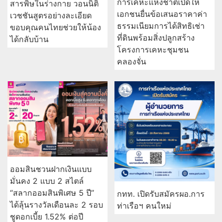
การเคหะแห่งชาติเปิดให้
สารพิษในร่างกาย วอนนิติ
เอกชนยื่นข้อเสนอราคาค่า
เวชชันสูตรอย่างละเอียด
ธรรมเนียมการได้สิทธิเช่า
ขอบคุณคนไทยช่วยให้น้อง
ที่ดินพร้อมสิ่งปลูกสร้าง
ได้กลับบ้าน
โครงการเคหะชุมชน
คลองจั่น
ออมสินชวนฝากเงินแบบ
มั่นคง 2 แบบ 2 สไตล์
“สลากออมสินพิเศษ 5 ปี”
กทท. เปิดรับสมัครผอ.การ
ได้ลุ้นรางวัลเดือนละ 2 รอบ
ท่าเรือฯ คนใหม่
ชูดอกเบี้ย 1.52% ต่อปี