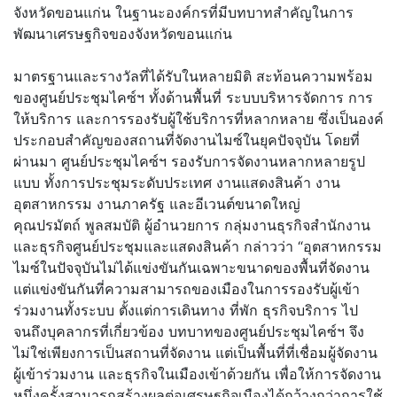
จังหวัดขอนแก่น ในฐานะองค์กรที่มีบทบาทสำคั
ญในการ
พัฒนาเศรษฐกิจของจังหวั
ดขอนแก่น
มาตรฐานและรางวัลที่ได้รั
บในหลายมิติ สะท้อนความพร้อม
ของศูนย์ประชุ
มไคซ์ฯ ทั้งด้านพื้นที่ ระบบบริหารจัดการ การ
ให้บริการ และการรองรับผู้ใช้บริการที่
หลากหลาย ซึ่งเป็นองค์
ประกอบสำคั
ญของสถานที่จัดงานไมซ์ในยุคปั
จจุบัน โดยที่
ผ่านมา ศูนย์ประชุมไคซ์ฯ รองรับการจัดงานหลากหลายรูป
แบบ ทั้งการประชุมระดับประเทศ งานแสดงสินค้า งาน
อุตสาหกรรม งานภาครัฐ และอีเวนต์ขนาดใหญ่
คุณปรมัตถ์ พูลสมบัติ ผู้อำนวยการ กลุ่มงานธุรกิจสำนักงาน
และธุรกิจศูนย์ประชุมและแสดงสิ
นค้า กล่าวว่า “อุตสาหกรรม
ไมซ์ในปัจจุบันไม่
ได้แข่งขันกันเฉพาะขนาดของพื้
นที่จัดงาน
แต่แข่งขันกันที่
ความสามารถของเมืองในการรองรั
บผู้เข้า
ร่วมงานทั้งระบบ ตั้งแต่การเดินทาง ที่พัก ธุรกิจบริการ ไป
จนถึงบุคลากรที่เกี่ยวข้อง บทบาทของศูนย์ประชุมไคซ์ฯ จึง
ไม่ใช่เพียงการเป็นสถานที่จั
ดงาน แต่เป็นพื้นที่ที่เชื่อมผู้จั
ดงาน
ผู้เข้าร่วมงาน และธุรกิจในเมืองเข้าด้วยกัน เพื่อให้การจัดงาน
หนึ่งครั้
งสามารถสร้างผลต่อเศรษฐกิจเมื
องได้กว้างกว่าการใช้