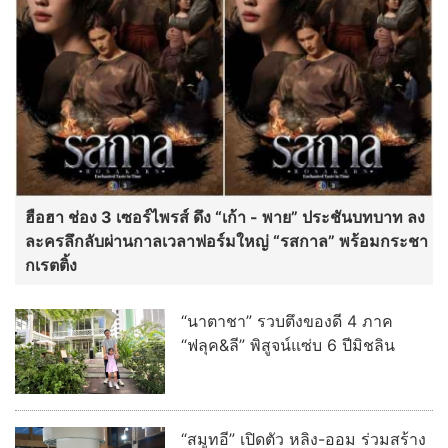
ฮือฮา ช่อง 3 เซอร์ไพรส์ ดึง “เก้า - พาย” ประชันบทบาท ลง
ละครลึกลับผ่านกาลเวลาฟอร์มใหญ่ “รสกาล” พร้อมกระชา
กเรตติ้ง
“นาตาชา” รวบตึงของดี 4 ภาค
“ฟลุค&ลี” พิสูจน์แซ่บ 6 ปีมิชลิน
“สมูทอี” เปิดตัว หลิง-ออม ร่วมสร้าง