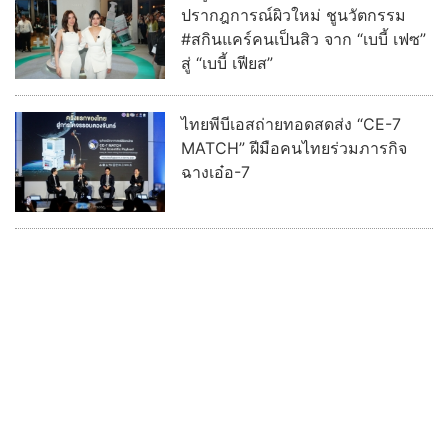
ปรากฎการณ์ผิวใหม่ ชูนวัตกรรม
#สกินแคร์คนเป็นสิว จาก “เบบี้ เฟซ”
สู่ “เบบี้ เฟียส”
ไทยพีบีเอสถ่ายทอดสดส่ง “CE-7
MATCH” ฝีมือคนไทยร่วมภารกิจ
ฉางเอ๋อ-7
อ่านต่อทั้งหมด
บ้านเมืองพระเครื่อง