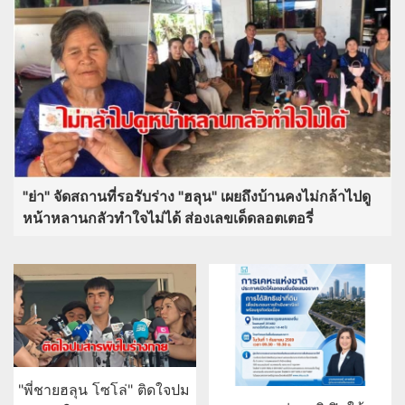
"ย่า" จัดสถานที่รอรับร่าง "ฮลุน" เผยถึงบ้านคงไม่กล้าไปดู
หน้าหลานกลัวทำใจไม่ได้ ส่องเลขเด็ดลอตเตอรี่
"พี่ชายฮลุน โซโล่" ติดใจปม