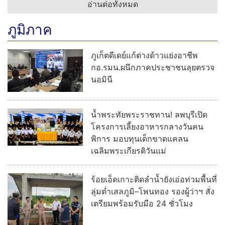
อ่านต่อทั้งหมด
ภูมิภาค
ภูเก็ตดีเดย์แก้ต่างด้าวแย่งอาชีพ
กอ.รมน.ผนึกภาคประชาชนลุยตรวจ
นอมินี
น้ำพระทัยพระราชทาน! ลพบุรีเปิด
โครงการเลี้ยงอาหารกลางวันคน
พิการ มอบทุนเด็กขาดแคลน
เฉลิมพระเกียรติวันแม่
ร้อยเอ็ดเกาะติดลำน้ำยังเอ่อท่วมพื้นที่
ลุ่มต่ำเสลภูมิ–โพนทอง รองผู้ว่าฯ สั่ง
เตรียมพร้อมรับมือ 24 ชั่วโมง