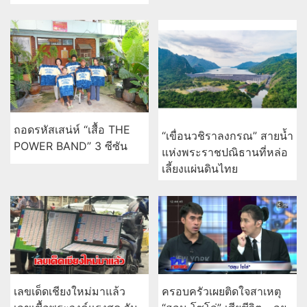
ถอดรหัสเสน่ห์ “เสื้อ THE
“เขื่อนวชิราลงกรณ” สายน้ำ
POWER BAND” 3 ซีซัน
แห่งพระราชปณิธานที่หล่อ
เลี้ยงแผ่นดินไทย
เลขเด็ดเชียงใหม่มาแล้ว
ครอบครัวเผยติดใจสาเหตุ