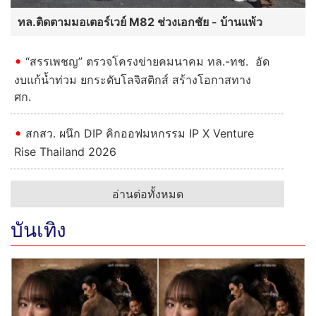
ทล.ติดตามมอเตอร์เวย์ M82 ช่วงเอกชัย - บ้านแพ้ว
“สรรเพชญ” ตรวจโครงข่ายคมนาคม ทล.-ทช. อัด
งบแก้น้ำท่วม ยกระดับโลจิสติกส์ สร้างโอกาสทาง
ศก.
สกสว. ผนึก DIP คิกออฟมหกรรม IP X Venture
Rise Thailand 2026
อ่านต่อทั้งหมด
บันเทิง