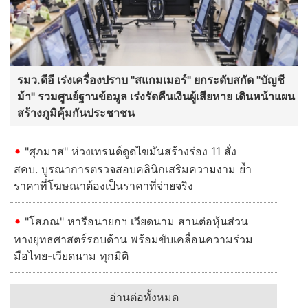
รมว.ดีอี เร่งเครื่องปราบ "สแกมเมอร์" ยกระดับสกัด "บัญชี
ม้า" รวมศูนย์ฐานข้อมูล เร่งรัดคืนเงินผู้เสียหาย เดินหน้าแผน
สร้างภูมิคุ้มกันประชาชน
"ศุภมาส" ห่วงเทรนด์ดูดไขมันสร้างร่อง 11 สั่ง
สคบ. บูรณาการตรวจสอบคลินิกเสริมความงาม ย้ำ
ราคาที่โฆษณาต้องเป็นราคาที่จ่ายจริง
"โสภณ" หารือนายกฯ เวียดนาม สานต่อหุ้นส่วน
ทางยุทธศาสตร์รอบด้าน พร้อมขับเคลื่อนความร่วม
มือไทย-เวียดนาม ทุกมิติ
อ่านต่อทั้งหมด