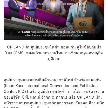
CP LAND ดันศูนย์ประชุมไคซ์ฯ ขอนแก่น สู่ไมซ์ฮับลุ่มน้ำ
โขง (GMS) หลังคว้ามาตรฐานไทย–อาเซียน หนุนเศรษฐกิจ
ภูมิภาค
ศูนย์ประชุมและแสดงสินค้
านานาชาติไคซ์ จังหวัดขอนแก่น
(Khon Kaen International Convention and Exhibition
Center: KICE) หรือ ศูนย์ประชุมไคซ์ฯ ภายใต้การบริหารงาน
ของบริษัท ซี.พี. แลนด์ จำกัด (มหาชน) หรือ CP LAND เดิน
หน้าวางบทบาทศูนย์ประชุมหลั
กของภาคตะวันออกเฉียงเหนือ