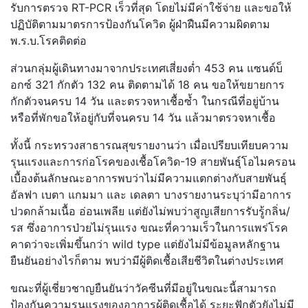
รับการตรวจ RT-PCR เร็วที่สุด โดยไม่มีค่าใช้จ่าย และขอให้
ปฏิบัติตามมาตรการป้องกันโควิด ผู้ฝ่าฝืนมีความผิดตาม
พ.ร.บ.โรคติดต่อ
ส่วนกลุ่มผู้เดินทางมาจากประเทศเสี่ยงต่ำ 453 คน แซนด์บ็
อกซ์ 321 กักตัว 132 คน ติดตามได้ 18 คน ขอให้ขยายการ
กักตัวจนครบ 14 วัน และตรวจหาเชื้อซ้ำ ในกรณีที่อยู่บ้าน
หรือที่พักขอให้อยู่กับที่จนครบ 14 วัน แล้วมาตรวจหาเชื้อ
ทั้งนี้ กระทรวงสาธารณสุขรายงานว่า เมื่อเปรียบเทียบความ
รุนแรงและการก่อโรคของเชื้อโควิด-19 สายพันธุ์โอไมครอน
เบื้องต้นลักษณะอาการพบว่าไม่มีความแตกต่างกับสายพันธุ์
อัลฟา เบตา แกมมา และ เดลตา บางรายงานระบุว่ามีอาการ
ปวดกล้ามเนื้อ อ่อนเพลีย แต่ยังไม่พบว่าสูญเสียการรับรู้กลิ่น/
รส ซึ่งอาการป่วยไม่รุนแรง ขณะที่ความเร็วในการแพร่โรค
คาดว่าจะเพิ่มขึ้นกว่า wild type แต่ยังไม่มีข้อมูลหลักฐาน
ยืนยันอย่างไรก็ตาม พบว่ามีผู้ติดเชื้อเสียชีวิตในต่างประเทศ
ขณะที่ผู้เชี่ยวชาญยืนยันว่าวัคซีนที่มีอยู่ในขณะนี้สามารถ
ป้องกันความรุนแรงของอาการผู้ติดเชื้อได้ ระยะฟักตัวยังไม่มี