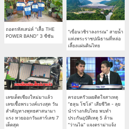
ถอดรหัสเสน่ห์ “เสื้อ THE
“เขื่อนวชิราลงกรณ” สายน้ำ
POWER BAND” 3 ซีซัน
แห่งพระราชปณิธานที่หล่อ
เลี้ยงแผ่นดินไทย
เลขเด็ดเชียงใหม่มาแล้ว
ครอบครัวเผยติดใจสาเหตุ
เลขเชื้อพระวงค์แรงสุด วัน
“ฮลุน โซโล่” เสียชีวิต - ลุย
สำคัญทางพุทธศาสนามา
นำร่างกลับไทย พบทำ
แรง หวยออกวันเสาร์เลข 7
ประกันอุบัติเหตุ 5 ล้าน
เด็ดสุด
“ว่านไฉ” แจงดราม่าแจ้ง