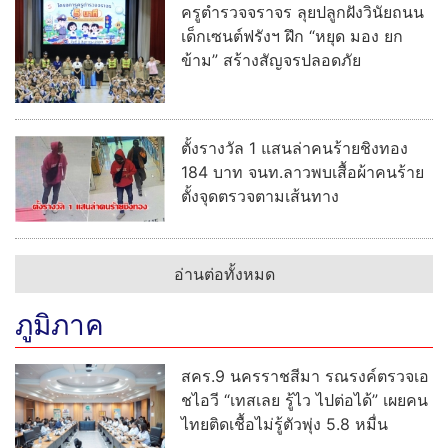
ครูตำรวจจราจร ลุยปลูกฝังวินัยถนน
เด็กเซนต์ฟรังฯ ฝึก “หยุด มอง ยก
ข้าม” สร้างสัญจรปลอดภัย
ตั้งรางวัล 1 แสนล่าคนร้ายชิงทอง
184 บาท จนท.ลาวพบเสื้อผ้าคนร้าย
ตั้งจุดตรวจตามเส้นทาง
อ่านต่อทั้งหมด
ภูมิภาค
สคร.9 นครราชสีมา รณรงค์ตรวจเอ
ชไอวี “เทสเลย รู้ไว ไปต่อได้” เผยคน
ไทยติดเชื้อไม่รู้ตัวพุ่ง 5.8 หมื่น