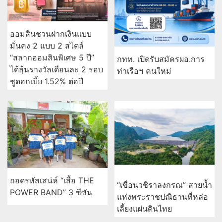
ออมสินชวนฝากเงินแบบ
มั่นคง 2 แบบ 2 สไตล์
“สลากออมสินพิเศษ 5 ปี”
กทท. เปิดรับสมัครผอ.การ
ได้ลุ้นรางวัลเดือนละ 2 รอบ
ท่าเรือฯ คนใหม่
ชูดอกเบี้ย 1.52% ต่อปี
ถอดรหัสเสน่ห์ “เสื้อ THE
“เขื่อนวชิราลงกรณ” สายน้ำ
POWER BAND” 3 ซีซัน
แห่งพระราชปณิธานที่หล่อ
เลี้ยงแผ่นดินไทย