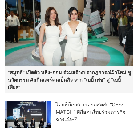
“สมูทอี” เปิดตัว หลิง-ออม ร่วมสร้างปรากฎการณ์ผิวใหม่ ชู
นวัตกรรม #สกินแคร์คนเป็นสิว จาก “เบบี้ เฟซ” สู่ “เบบี้
เฟียส”
ไทยพีบีเอสถ่ายทอดสดส่ง “CE-7
MATCH” ฝีมือคนไทยร่วมภารกิจ
ฉางเอ๋อ-7