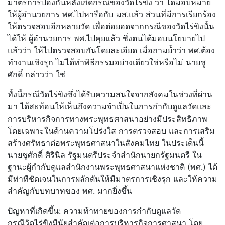
มาตรการป้องกันหลังเกิดกรณีของวัดไร่ขิง ว่า ได้มอบหมาย
ให้ผู้อำนวยการ พศ.ไปหารือกับ มส.แล้ว ส่วนที่มีการเรียกร้อง
ให้ตรวจสอบอีกหลายวัด เพื่อต่อยอดจากกรณีของวัดไร่ขิงนั้น
ได้ให้ ผู้อำนวยการ พศ.ไปคุยแล้ว ซึ่งตนได้มอบนโยบายไป
แล้วว่า ให้ไปตรวจสอบกันโดยละเอียด เมื่อถามย้ำว่า พศ.ต้อง
ทำงานเชิงรุก ไม่ได้ทำพิธีกรรมอย่างเดียวใช่หรือไม่ นายชู
ศักดิ์ กล่าวว่า ใช่
ทั้งนี้กรณีวัดไร่ขิงซึ่งได้รับความสนใจจากสังคมในช่วงที่ผ่าน
มา ได้สะท้อนให้เห็นถึงความจำเป็นในการกำกับดูแลวัดและ
การบริหารกิจการทางพระพุทธศาสนาอย่างมีประสิทธิภาพ
โดยเฉพาะในด้านความโปร่งใส การตรวจสอบ และการเสริม
สร้างศรัทธาต่อพระพุทธศาสนาในสังคมไทย ในประเด็นนี้
นายชูศักดิ์ ศิรินิล รัฐมนตรีประจำสำนักนายกรัฐมนตรี ใน
ฐานะผู้กำกับดูแลสำนักงานพระพุทธศาสนาแห่งชาติ (พศ.) ได้
มีท่าทีชัดเจนในการผลักดันให้มีมาตรการเชิงรุก และให้ความ
สำคัญกับบทบาทของ พศ. มากยิ่งขึ้น
ปัญหาที่เกิดขึ้น: ความท้าทายของการกำกับดูแลวัด
กรณีวัดไร่ขิงมีนัยสำคัญต่อการบริหารกิจการศาสนา โดย